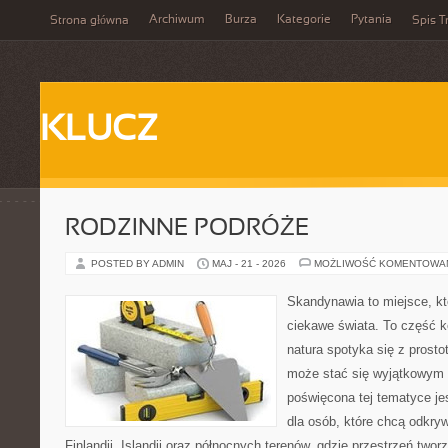
Archiwum
Burza
Kategorie
Pytania
Strona główna
Spis T
KLUCZ
RODZINNE PODRÓŻE
POSTED BY ADMIN
MAJ - 21 - 2026
MOŻLIWOŚĆ KOMENTOWA
Skandynawia to miejsce, kt
ciekawe świata. To część k
natura spotyka się z prost
może stać się wyjątkowym
poświęcona tej tematyce j
dla osób, które chcą odkryw
Finlandii, Islandii oraz północnych terenów, gdzie przestrzeń twor