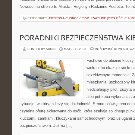
Nowości na stronie to Miasta i Regiony i Rodzinne Podróże. To i
CATEGORIES:
FITNESS A CHOROBY CYWILIZACYJNE (OTYŁOŚĆ, CUKRZ
PORADNIKI BEZPIECZEŃSTWA K
POSTED BY ADMIN
MAJ - 21 - 2026
MOŻLIWOŚĆ KOMENTOWA
Fachowe dorabianie kluczy t
wielu osób okazuje się kon
oczekiwanym momencie. Zg
mieszkania, uszkodzony k
niedziałający pilot, zużyt
albo potrzeba wykonania z
sytuacje, w których liczy się dokładność. Strona poświęcona dora
czytelną ofertę skierowaną do osób, które szukają solidnego pun
kluczami, zamkami, kluczykami samochodowymi oraz usługami 
bezpieczeństwem. Już na […]