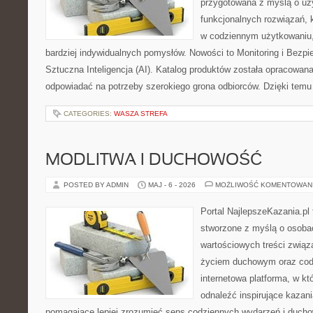
przygotowana z myślą o uż
funkcjonalnych rozwiązań, 
w codziennym użytkowaniu, 
bardziej indywidualnych pomysłów. Nowości to Monitoring i Bezpi
Sztuczna Inteligencja (AI). Katalog produktów została opracowan
odpowiadać na potrzeby szerokiego grona odbiorców. Dzięki temu
CATEGORIES:
WASZA STREFA
MODLITWA I DUCHOWOŚĆ
POSTED BY ADMIN
MAJ - 6 - 2026
MOŻLIWOŚĆ KOMENTOWAN
Portal NajlepszeKazania.pl
stworzone z myślą o osobac
wartościowych treści zwią
życiem duchowym oraz codz
internetowa platforma, w kt
odnaleźć inspirujące kazani
pomagające lepiej zrozumieć sens codziennych wydarzeń i duch