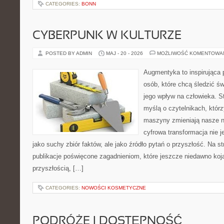
CATEGORIES:
BONN
CYBERPUNK W KULTURZE
POSTED BY ADMIN
MAJ - 20 - 2026
MOŻLIWOŚĆ KOMENTOWA
Augmentyka to inspirująca p
osób, które chcą śledzić św
jego wpływ na człowieka. S
myślą o czytelnikach, którzy
maszyny zmieniają nasze n
cyfrowa transformacja nie j
jako suchy zbiór faktów, ale jako źródło pytań o przyszłość. Na 
publikacje poświęcone zagadnieniom, które jeszcze niedawno kojar
przyszłością, […]
CATEGORIES:
NOWOŚCI KOSMETYCZNE
PODRÓŻE I DOSTĘPNOŚĆ