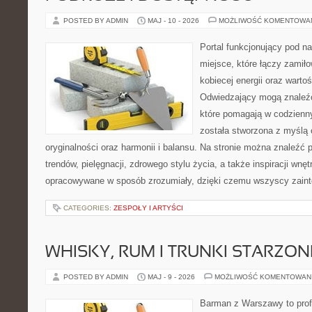
POSTED BY ADMIN
MAJ - 10 - 2026
MOŻLIWOŚĆ KOMENTOWA
Portal funkcjonujący pod 
miejsce, które łączy zamiło
kobiecej energii oraz wart
Odwiedzający mogą znaleźć 
które pomagają w codzienn
została stworzona z myślą 
oryginalności oraz harmonii i balansu. Na stronie można znaleźć 
trendów, pielęgnacji, zdrowego stylu życia, a także inspiracji wnęt
opracowywane w sposób zrozumiały, dzięki czemu wszyscy zain
CATEGORIES:
ZESPOŁY I ARTYŚCI
WHISKY, RUM I TRUNKI STARZON
POSTED BY ADMIN
MAJ - 9 - 2026
MOŻLIWOŚĆ KOMENTOWAN
Barman z Warszawy to profe