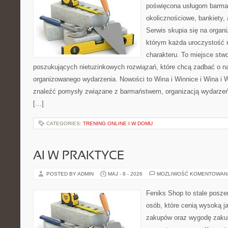
poświęcona usługom barma
okolicznościowe, bankiety, 
Serwis skupia się na organi
którym każda uroczystość 
charakteru. To miejsce stw
poszukujących nietuzinkowych rozwiązań, które chcą zadbać o 
organizowanego wydarzenia. Nowości to Wina i Winnice i Wina i 
znaleźć pomysły związane z barmaństwem, organizacją wydarzeń
[…]
CATEGORIES:
TRENING ONLINE I W DOMU
AI W PRAKTYCE
POSTED BY ADMIN
MAJ - 8 - 2026
MOŻLIWOŚĆ KOMENTOWAN
Feniks Shop to stale poszer
osób, które cenią wysoką j
zakupów oraz wygodę zakup