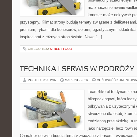
poświęcony szlachetnym sk
ma znaczenie równie wielki
koneser może odkrywać pr
przystępny. Klimat strony budują tematy związane z delikatesami
premium, rybami dla koneserów, serami, egzotycznymi składnikam
inspiracjami z różnych stron świata. Nowe […]
CATEGORIES:
STREET FOOD
TECHNIKA I SERWIS W PODRÓŻY
POSTED BY ADMIN
MAR - 23 - 2026
MOŻLIWOŚĆ KOMENTOWA
TeamBike.pl to dynamiczna
bikepackingowi, która łącz
odkrywania z użytecznymi
stworzone dla osób, które c
codzienną przejażdżkę, a ro
jako narzędzie, lecz również
Charakter serwisu budują tematy związane z trasami, wyprawami w