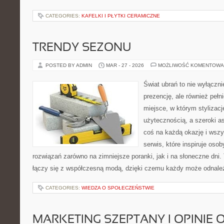
CATEGORIES:
KAFELKI I PŁYTKI CERAMICZNE
TRENDY SEZONU
POSTED BY ADMIN
MAR - 27 - 2026
MOŻLIWOŚĆ KOMENTOWA
Świat ubrań to nie wyłączn
prezencję, ale również pełn
miejsce, w którym stylizacj
użytecznością, a szeroki a
coś na każdą okazję i wsz
serwis, które inspiruje oso
rozwiązań zarówno na zimniejsze poranki, jak i na słoneczne dni.
łączy się z współczesną modą, dzięki czemu każdy może odnale
CATEGORIES:
WIEDZA O SPOŁECZEŃSTWIE
MARKETING SZEPTANY I OPINIE 