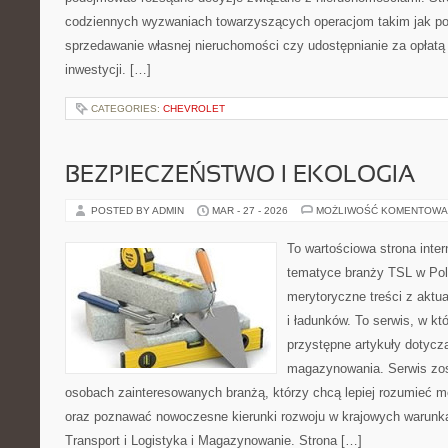
codziennych wyzwaniach towarzyszących operacjom takim jak po
sprzedawanie własnej nieruchomości czy udostępnianie za opłatą 
inwestycji. […]
CATEGORIES:
CHEVROLET
BEZPIECZEŃSTWO I EKOLOGIA
POSTED BY ADMIN
MAR - 27 - 2026
MOŻLIWOŚĆ KOMENTOWA
To wartościowa strona inte
tematyce branży TSL w Pol
merytoryczne treści z aktua
i ładunków. To serwis, w k
przystępne artykuły dotycząc
magazynowania. Serwis zos
osobach zainteresowanych branżą, którzy chcą lepiej rozumieć m
oraz poznawać nowoczesne kierunki rozwoju w krajowych warunka
Transport i Logistyka i Magazynowanie. Strona […]