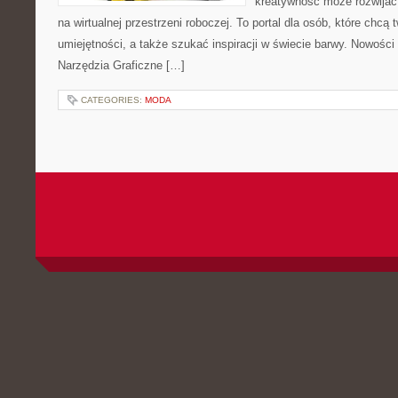
kreatywność może rozwijać 
na wirtualnej przestrzeni roboczej. To portal dla osób, które chcą 
umiejętności, a także szukać inspiracji w świecie barwy. Nowości 
Narzędzia Graficzne […]
CATEGORIES:
MODA