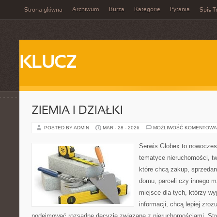
Archiwum
Burza
Kategorie
Pytania
Strona główna
Spis T
KLUCZ
ZIEMIA I DZIAŁKI
POSTED BY ADMIN
MAR - 28 - 2026
MOŻLIWOŚĆ KOMENTOWA
Serwis Globex to nowoczes
tematyce nieruchomości, t
które chcą zakup, sprzedan
domu, parceli czy innego m
miejsce dla tych, którzy w
informacji, chcą lepiej zro
podejmować rozsądne decyzje związane z nieruchomościami. Stro