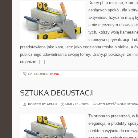
Drarry.pl to miejsce, które
ceniących spokój, dla któr
aktywność fizyczna mają b
a nie męczącym obowiązkie
tych, którzy wolą kameraln
intensywnej rywalizacji. Tut
przedstawiana jako kara, lecz jako codzienna troska o siebie, a 
publicznego udowadniania swojej formy. Drarry.pl pokazuje, że i
organizm, […]
CATEGORIES:
BONN
SZTUKA DEGUSTACJI
POSTED BY ADMIN
MAR - 24 - 2026
MOŻLIWOŚĆ KOMENTOWA
Ta strona to przestrzeń, w
elegancją, a produkty spoż
punktem wyjścia do niezwyk