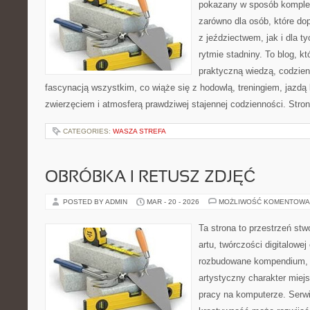
pokazany w sposób komplek
zarówno dla osób, które dop
z jeździectwem, jak i dla ty
rytmie stadniny. To blog, kt
praktyczną wiedzą, codzie
fascynacją wszystkim, co wiąże się z hodowlą, treningiem, jazdą 
zwierzęciem i atmosferą prawdziwej stajennej codzienności. Stro
CATEGORIES:
WASZA STREFA
OBRÓBKA I RETUSZ ZDJĘĆ
POSTED BY ADMIN
MAR - 20 - 2026
MOŻLIWOŚĆ KOMENTOWA
Ta strona to przestrzeń stw
artu, twórczości digitalowej
rozbudowane kompendium, w
artystyczny charakter miejs
pracy na komputerze. Serwi