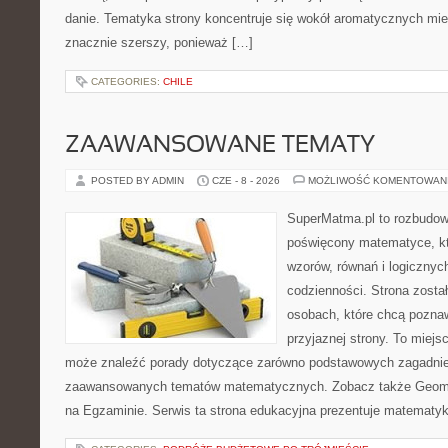
danie. Tematyka strony koncentruje się wokół aromatycznych miesz
znacznie szerszy, ponieważ […]
CATEGORIES:
CHILE
ZAAWANSOWANE TEMATY
POSTED BY ADMIN
CZE - 8 - 2026
MOŻLIWOŚĆ KOMENTOWAN
SuperMatma.pl to rozbudow
poświęcony matematyce, któ
wzorów, równań i logicznyc
codzienności. Strona zosta
osobach, które chcą poznaw
przyjaznej strony. To miejs
może znaleźć porady dotyczące zarówno podstawowych zagadnień,
zaawansowanych tematów matematycznych. Zobacz także Geomet
na Egzaminie. Serwis ta strona edukacyjna prezentuje matematy