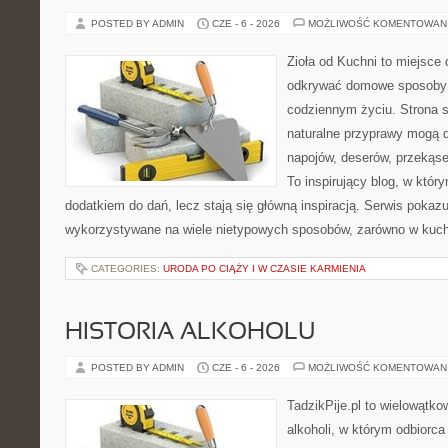
POSTED BY ADMIN
CZE - 6 - 2026
MOŻLIWOŚĆ KOMENTOWAN
Zioła od Kuchni to miejsce 
odkrywać domowe sposoby 
codziennym życiu. Strona s
naturalne przyprawy mogą 
napojów, deserów, przekąs
To inspirujący blog, w który
dodatkiem do dań, lecz stają się główną inspiracją. Serwis poka
wykorzystywane na wiele nietypowych sposobów, zarówno w kuchni
CATEGORIES:
URODA PO CIĄŻY I W CZASIE KARMIENIA
HISTORIA ALKOHOLU
POSTED BY ADMIN
CZE - 6 - 2026
MOŻLIWOŚĆ KOMENTOWAN
TadzikPije.pl to wielowątk
alkoholi, w którym odbiorc