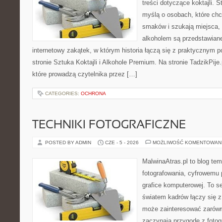
treści dotyczące koktajli. 
myślą o osobach, które ch
smaków i szukają miejsca,
alkoholem są przedstawian
internetowy zakątek, w którym historia łączą się z praktycznym 
stronie Sztuka Koktajli i Alkohole Premium. Na stronie TadzikPije
które prowadzą czytelnika przez […]
CATEGORIES:
OCHRONA
TECHNIKI FOTOGRAFICZNE
POSTED BY ADMIN
CZE - 5 - 2026
MOŻLIWOŚĆ KOMENTOWAN
MalwinaAtras.pl to blog te
fotografowania, cyfrowemu 
grafice komputerowej. To se
światem kadrów łączy się z
może zainteresować zarówn
zaczynają przygodę z fotogra