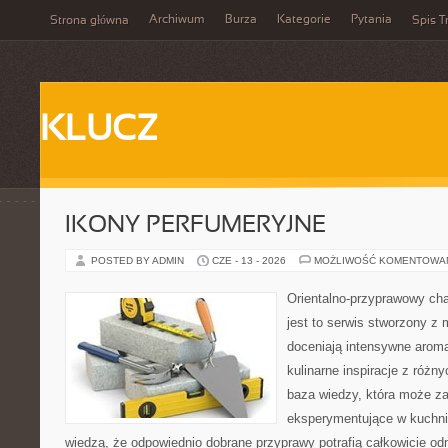
Archiwum
Burza
Kategorie
Pytania
Strona główna
Spis T
KLUCZ
IKONY PERFUMERYJNE
POSTED BY ADMIN
CZE - 13 - 2026
MOŻLIWOŚĆ KOMENTOWA
Orientalno-przyprawowy char
jest to serwis stworzony z 
doceniają intensywne aroma
kulinarne inspiracje z różny
baza wiedzy, która może z
eksperymentujące w kuchni,
wiedzą, że odpowiednio dobrane przyprawy potrafią całkowicie od