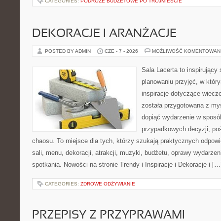
CATEGORIES:
PODRÓŻE BUDŻETOWE PO TRÓJMIEŚCIE
DEKORACJE I ARANŻACJE
POSTED BY ADMIN
CZE - 7 - 2026
MOŻLIWOŚĆ KOMENTOWAN
Sala Lacerta to inspirujący
planowaniu przyjęć, w któr
inspiracje dotyczące wiecz
została przygotowana z myś
dopiąć wydarzenie w sposó
przypadkowych decyzji, poś
chaosu. To miejsce dla tych, którzy szukają praktycznych odpo
sali, menu, dekoracji, atrakcji, muzyki, budżetu, oprawy wydarze
spotkania. Nowości na stronie Trendy i Inspiracje i Dekoracje i […
CATEGORIES:
ZDROWE ODŻYWIANIE
PRZEPISY Z PRZYPRAWAMI