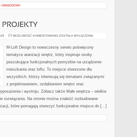
NG OBWODOWY
E PROJEKTY
DIY
026
MOŻLIWOŚĆ KOMENTOWANIA
ZOSTAŁA WYŁĄCZONA
I
KREATYWNE
PROJEKTY
M-Loft Design to nowoczesny serwis poświęcony
tematyce aranżacji wnętrz, który inspiruje osoby
poszukujące funkcjonalnych pomysłów na urządzenie
mieszkania oraz loftu. To miejsce stworzone dla
wszystkich, którzy interesują się tematami związanymi
z projektowaniem, ozdabianiem wnętrz oraz
yposażenia i wystroju. Zobacz także Małe wnętrza – wielkie
kie rozwiązania. Na stronie można znaleźć rozbudowane
żacji, które pomagają stworzyć funkcjonalne miejsce do […]