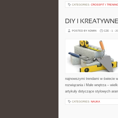
CATEGORIES:
CROSSFIT I TRENI
DIY I KREATYWN
POSTED BY ADMIN
CZE - 1 - 2
najnowszymi trendami w świecie w
rozwiązania i Małe wnętrza – wiel
artykuły dotyczące stylowych aran
CATEGORIES:
NAUKA