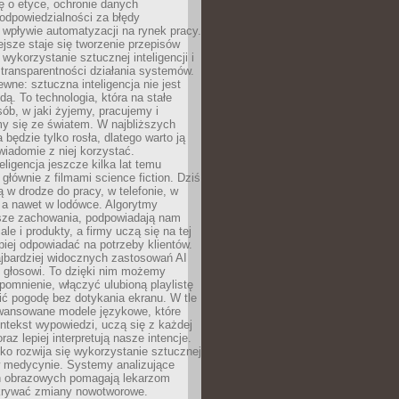
ę o etyce, ochronie danych
odpowiedzialności za błędy
 wpływie automatyzacji na rynek pracy.
jsze staje się tworzenie przepisów
 wykorzystanie sztucznej inteligencji i
transparentności działania systemów.
ewne: sztuczna inteligencja nie jest
ą. To technologia, która na stałe
ób, w jaki żyjemy, pracujemy i
y się ze światem. W najbliższych
la będzie tylko rosła, dlatego warto ją
wiadomie z niej korzystać.
eligencja jeszcze kilka lat temu
 głównie z filmami science fiction. Dziś
 w drodze do pracy, w telefonie, w
 a nawet w lodówce. Algorytmy
asze zachowania, podpowiadają nam
le i produkty, a firmy uczą się na tej
piej odpowiadać na potrzeby klientów.
jbardziej widocznych zastosowań AI
i głosowi. To dzięki nim możemy
pomnienie, włączyć ulubioną playlistę
ć pogodę bez dotykania ekranu. W tle
awansowane modele językowe, które
ntekst wypowiedzi, uczą się z każdej
coraz lepiej interpretują nasze intencje.
o rozwija się wykorzystanie sztucznej
 w medycynie. Systemy analizujące
ń obrazowych pomagają lekarzom
krywać zmiany nowotworowe.