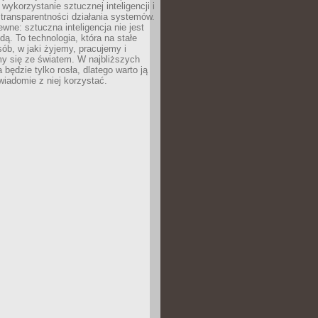
 wykorzystanie sztucznej inteligencji i
transparentności działania systemów.
ewne: sztuczna inteligencja nie jest
ą. To technologia, która na stałe
ób, w jaki żyjemy, pracujemy i
y się ze światem. W najbliższych
la będzie tylko rosła, dlatego warto ją
wiadomie z niej korzystać.