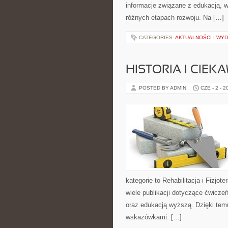
informacje związane z edukacją, 
różnych etapach rozwoju. Na […]
CATEGORIES:
AKTUALNOŚCI I WY
HISTORIA I CIEK
POSTED BY ADMIN
CZE - 2 - 2
kategorie to Rehabilitacja i Fizjot
wiele publikacji dotyczące ćwiczeń
oraz edukacją wyższą. Dzięki tem
wskazówkami. […]