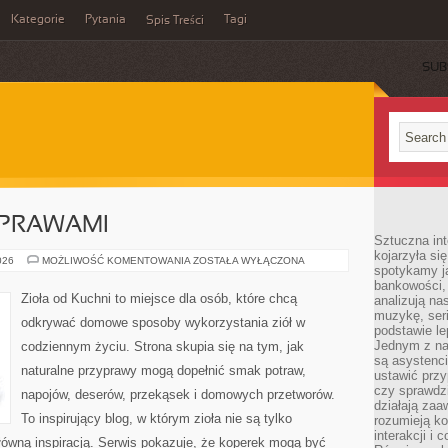
Kategorie
Pytania
Tagi
Spis Treści
SUB
YPRAWAMI
Sztuczna int
kojarzyła się
PRZEPISY
026
MOŻLIWOŚĆ KOMENTOWANIA
ZOSTAŁA WYŁĄCZONA
spotykamy ją
Z
PRZYPRAWAMI
bankowości,
Zioła od Kuchni to miejsce dla osób, które chcą
analizują n
muzykę, seria
odkrywać domowe sposoby wykorzystania ziół w
podstawie le
Jednym z na
codziennym życiu. Strona skupia się na tym, jak
są asystenc
naturalne przyprawy mogą dopełnić smak potraw,
ustawić przy
czy sprawdzi
napojów, deserów, przekąsek i domowych przetworów.
działają za
To inspirujący blog, w którym zioła nie są tylko
rozumieją ko
interakcji i 
główną inspiracją. Serwis pokazuje, że koperek mogą być