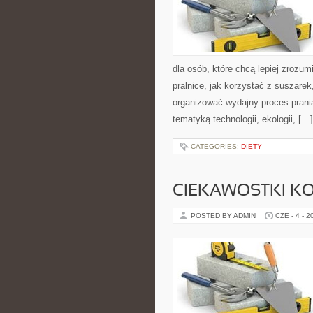
dla osób, które chcą lepiej zrozumi
pralnice, jak korzystać z suszarek
organizować wydajny proces prania
tematyką technologii, ekologii, […]
CATEGORIES:
DIETY
CIEKAWOSTKI K
POSTED BY ADMIN
CZE - 4 - 2