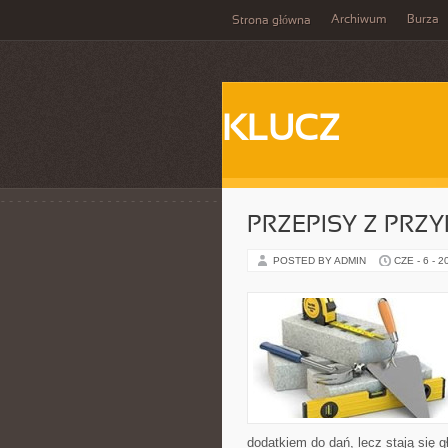
Archiwum
Burza
Strona główna
KLUCZ
PRZEPISY Z PRZ
POSTED BY ADMIN
CZE - 6 - 2
dodatkiem do dań, lecz stają się 