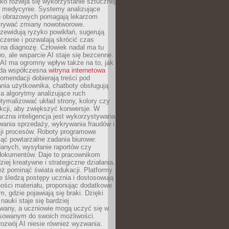
o rozwija się wykorzystanie sztucznej
 w medycynie. Systemy analizujące
ń obrazowych pomagają lekarzom
krywać zmiany nowotworowe.
zewidują ryzyko powikłań, sugerują
czenie i pozwalają skrócić czas
na diagnozę. Człowiek nadal ma tu
wo, ale wsparcie AI staje się bezcenne.
AI ma ogromny wpływ także na to, jak
żda współczesna
witryna internetowa
mendacji dobierają treści pod
nia użytkownika, chatboty obsługują
, a algorytmy analizujące ruch
tymalizować układ strony, kolory czy
kcji, aby zwiększyć konwersje. W
uczna inteligencja jest wykorzystywana
wania sprzedaży, wykrywania fraudów i
ji procesów. Roboty programowe
ejąć powtarzalne zadania biurowe:
danych, wysyłanie raportów czy
 dokumentów. Daje to pracownikom
ziej kreatywne i strategiczne działania.
ż pominąć świata edukacji. Platformy
e śledzą postępy ucznia i dostosowują
ości materiału, proponując dodatkowe
m, gdzie pojawiają się braki. Dzięki
nauki staje się bardziej
owany, a uczniowie mogą uczyć się w
sowanym do swoich możliwości.
ozwój AI niesie również wyzwania.