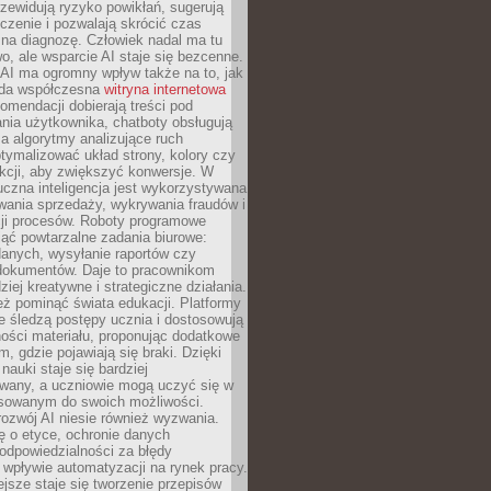
zewidują ryzyko powikłań, sugerują
czenie i pozwalają skrócić czas
na diagnozę. Człowiek nadal ma tu
wo, ale wsparcie AI staje się bezcenne.
AI ma ogromny wpływ także na to, jak
żda współczesna
witryna internetowa
mendacji dobierają treści pod
nia użytkownika, chatboty obsługują
, a algorytmy analizujące ruch
tymalizować układ strony, kolory czy
kcji, aby zwiększyć konwersje. W
uczna inteligencja jest wykorzystywana
wania sprzedaży, wykrywania fraudów i
ji procesów. Roboty programowe
ejąć powtarzalne zadania biurowe:
danych, wysyłanie raportów czy
 dokumentów. Daje to pracownikom
ziej kreatywne i strategiczne działania.
ż pominąć świata edukacji. Platformy
e śledzą postępy ucznia i dostosowują
ości materiału, proponując dodatkowe
m, gdzie pojawiają się braki. Dzięki
nauki staje się bardziej
owany, a uczniowie mogą uczyć się w
sowanym do swoich możliwości.
ozwój AI niesie również wyzwania.
ę o etyce, ochronie danych
odpowiedzialności za błędy
 wpływie automatyzacji na rynek pracy.
jsze staje się tworzenie przepisów