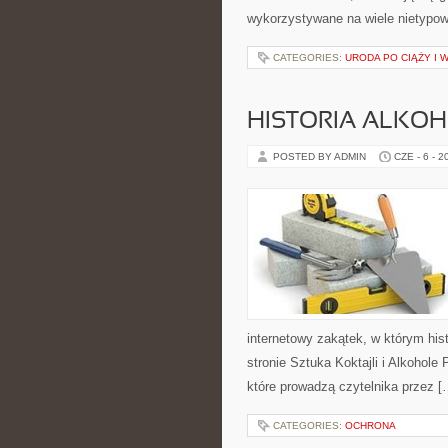
wykorzystywane na wiele nietypow
CATEGORIES:
URODA PO CIĄŻY I 
HISTORIA ALKO
POSTED BY ADMIN
CZE - 6 - 2
internetowy zakątek, w którym his
stronie Sztuka Koktajli i Alkohole
które prowadzą czytelnika przez [
CATEGORIES:
OCHRONA