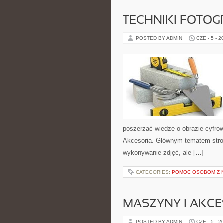
TECHNIKI FOTOG
POSTED BY ADMIN
CZE - 5 - 2
poszerzać wiedzę o obrazie cyfrowy
Akcesoria. Głównym tematem strony
wykonywanie zdjęć, ale […]
CATEGORIES:
POMOC OSOBOM Z 
MASZYNY I AKCE
POSTED BY ADMIN
CZE - 5 - 2