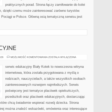
praktycznych porad. Strona łączy zamiłowanie do kolei
, dzięki czemu może zainteresować zarówno turystów.
 i Pociągi w Polsce. Główną osią tematyczną serwisu jest
CYJNE
NOWINKI
026
MOŻLIWOŚĆ KOMENTOWANIA
ZOSTAŁA WYŁĄCZONA
EDUKACYJNE
serwis edukacyjny Biały Kotek to nowoczesna witryna
internetowa, która została przygotowana z myślą o
rodzicach, nauczycielach, a także wszystkich osobach
zainteresowanych rozwojem najmłodszych. Serwis
poświęcony jest tematyce placówek opiekuńczych,
przedszkoli oraz placówek edukacyjnych, dostarczając
 które chcą świadomie wspierać rozwój dziecka. Strona
rej można znaleźć wskazówki, omówienia oraz interesujące