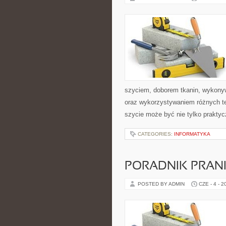
szyciem, doborem tkanin, wykony
oraz wykorzystywaniem różnych tec
szycie może być nie tylko praktyc
CATEGORIES:
INFORMATYKA
PORADNIK PRAN
POSTED BY ADMIN
CZE - 4 - 2