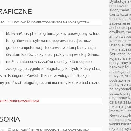
Dyskutuje si
osobowych, 
algorytmów i
RAFICZNE
Coraz ważnie
regulujących
TECHNIKI
026
MOŻLIWOŚĆ KOMENTOWANIA
ZOSTAŁA WYŁĄCZONA
zapewnienie 
FOTOGRAFICZNE
Jedno jest p
chwilową mod
MalwinaAtras.pl to blog tematyczny poświęcony sztuce
zmienia spos
fotografowania, cyfrowemu poprawianiu zdjęć oraz
komunikujem
latach jej ro
grafice komputerowej. To serwis, w której fascynacja
rozumieć i ś
Sztuczna int
światem kadrów łączy się z praktyczną wiedzą. Strona
kojarzyła się
może zainteresować zarówno osoby, które dopiero
spotykamy ją
bankowości,
zaczynają przygodę z fotografią, jak i tych, którzy chcą
analizują n
m. Kategorie: Zawód i Biznes w Fotografii i Sprzęt i
muzykę, seria
podstawie le
 jest świat fotografii, rozumiana nie tylko jako techniczne
Jednym z na
są asystenc
ustawić przy
czy sprawdzi
NIEPEŁNOSPRAWNOŚCIAMI
działają za
rozumieją ko
interakcji i 
Równie szybk
SORIA
inteligencji
wyniki bada
szybciej wy
MASZYNY
026
MOŻLIWOŚĆ KOMENTOWANIA
ZOSTAŁA WYŁĄCZONA