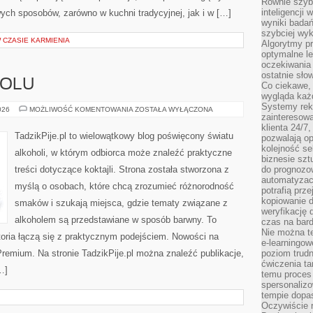
Równie szybk
inteligencji
ych sposobów, zarówno w kuchni tradycyjnej, jak i w […]
wyniki bada
szybciej wy
W CZASIE KARMIENIA
Algorytmy pr
optymalne le
oczekiwania 
ostatnie sło
HOLU
Co ciekawe, 
wygląda ka
Systemy reko
HISTORIA
026
MOŻLIWOŚĆ KOMENTOWANIA
ZOSTAŁA WYŁĄCZONA
zainteresowa
ALKOHOLU
klienta 24/7
TadzikPije.pl to wielowątkowy blog poświęcony światu
pozwalają op
kolejność se
alkoholi, w którym odbiorca może znaleźć praktyczne
biznesie szt
treści dotyczące koktajli. Strona została stworzona z
do prognozo
automatyzac
myślą o osobach, które chcą zrozumieć różnorodność
potrafią prz
kopiowanie 
smaków i szukają miejsca, gdzie tematy związane z
weryfikację
alkoholem są przedstawiane w sposób barwny. To
czas na bard
Nie można te
toria łączą się z praktycznym podejściem. Nowości na
e-learningow
 Premium. Na stronie TadzikPije.pl można znaleźć publikacje,
poziom trudn
ćwiczenia ta
…]
temu proces 
spersonaliz
tempie dopa
Oczywiście r