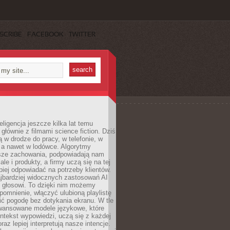
SCRIBE
FACEBOOK
TWITTER
eligencja jeszcze kilka lat temu
 głównie z filmami science fiction. Dziś
 w drodze do pracy, w telefonie, w
 a nawet w lodówce. Algorytmy
asze zachowania, podpowiadają nam
le i produkty, a firmy uczą się na tej
piej odpowiadać na potrzeby klientów.
jbardziej widocznych zastosowań AI
i głosowi. To dzięki nim możemy
pomnienie, włączyć ulubioną playlistę
ć pogodę bez dotykania ekranu. W tle
awansowane modele językowe, które
ntekst wypowiedzi, uczą się z każdej
coraz lepiej interpretują nasze intencje.