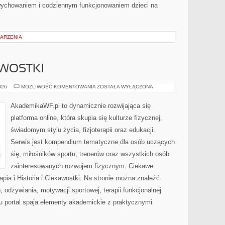
wychowaniem i codziennym funkcjonowaniem dzieci na
DARZENIA
AWOSTKI
HISTORIA
026
MOŻLIWOŚĆ KOMENTOWANIA
ZOSTAŁA WYŁĄCZONA
I
CIEKAWOSTKI
AkademikaWF.pl to dynamicznie rozwijająca się
platforma online, która skupia się kulturze fizycznej,
świadomym stylu życia, fizjoterapii oraz edukacji.
Serwis jest kompendium tematyczne dla osób uczących
się, miłośników sportu, trenerów oraz wszystkich osób
zainteresowanych rozwojem fizycznym. Ciekawe
erapia i Historia i Ciekawostki. Na stronie można znaleźć
, odżywiania, motywacji sportowej, terapii funkcjonalnej
u portal spaja elementy akademickie z praktycznymi