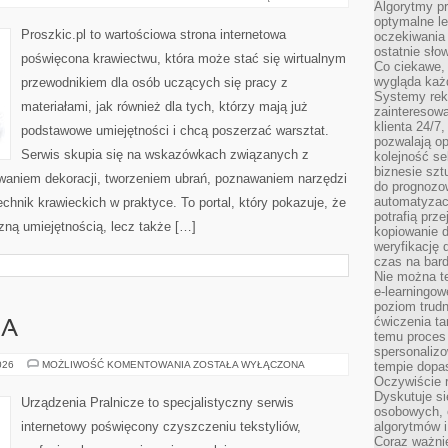
Algorytmy pr
I
AKCESORIA
optymalne le
Proszkic.pl to wartościowa strona internetowa
oczekiwania 
ostatnie sło
poświęcona krawiectwu, która może stać się wirtualnym
Co ciekawe, 
wygląda ka
przewodnikiem dla osób uczących się pracy z
Systemy reko
materiałami, jak również dla tych, którzy mają już
zainteresowa
klienta 24/7
podstawowe umiejętności i chcą poszerzać warsztat.
pozwalają op
Serwis skupia się na wskazówkach związanych z
kolejność se
biznesie szt
waniem dekoracji, tworzeniem ubrań, poznawaniem narzędzi
do prognozo
automatyzac
hnik krawieckich w praktyce. To portal, który pokazuje, że
potrafią prz
zną umiejętnością, lecz także […]
kopiowanie 
weryfikację
czas na bard
Nie można te
e-learningow
poziom trudn
ćwiczenia ta
IA
temu proces 
spersonaliz
PORADNIK
026
MOŻLIWOŚĆ KOMENTOWANIA
ZOSTAŁA WYŁĄCZONA
tempie dopa
PRANIA
Oczywiście r
Dyskutuje si
Urządzenia Pralnicze to specjalistyczny serwis
osobowych, 
internetowy poświęcony czyszczeniu tekstyliów,
algorytmów i
Coraz ważnie