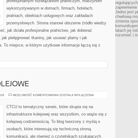
profesjonalnym rozwiązaniom pralniczym, maszynom
regulujących
zapewnienie 
wykorzystywanym w domach, firmach, hotelach,
Jedno jest p
pralniach, obiektach usługowych oraz zakładach
chwilową mod
zmienia spos
przemysłowych. Strona stanowi obszerne źródło wiedzy
komunikujem
eć, jak działa profesjonalne pralnictwo, jak dobierać
latach jej ro
rozumieć i ś
, jak pielęgnować tkaniny, jak usuwać plamy i jak
. To miejsce, w którym użytkowe informacje łączą się z
OLEJOWE
CIEKAWOSTKI
026
MOŻLIWOŚĆ KOMENTOWANIA
ZOSTAŁA WYŁĄCZONA
KOLEJOWE
CTCU to tematyczny serwis, które skupia się na
infrastrukturze kolejowej oraz wszystkim, co wiąże się z
kolejową codziennością. To blog tworzony z myślą o
osobach, które interesują się techniczną stroną
komunikacji, ale również o czytelnikach szukających