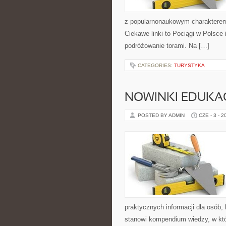
z popularnonaukowym charakterem
Ciekawe linki to Pociągi w Polsce
podróżowanie torami. Na […]
CATEGORIES:
TURYSTYKA
NOWINKI EDUKA
POSTED BY ADMIN
CZE - 3 - 2
praktycznych informacji dla osób,
stanowi kompendium wiedzy, w któ