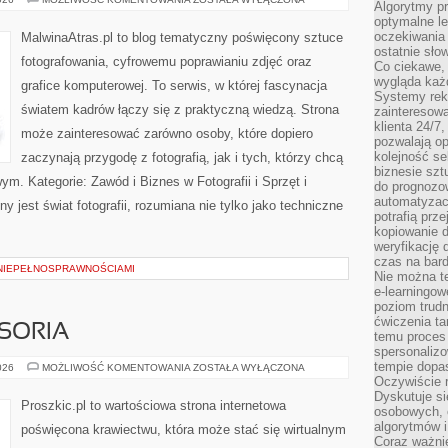
Algorytmy pr
FOTOGRAFICZNE
optymalne le
oczekiwania 
MalwinaAtras.pl to blog tematyczny poświęcony sztuce
ostatnie sło
fotografowania, cyfrowemu poprawianiu zdjęć oraz
Co ciekawe, 
wygląda ka
grafice komputerowej. To serwis, w której fascynacja
Systemy reko
światem kadrów łączy się z praktyczną wiedzą. Strona
zainteresowa
klienta 24/7
może zainteresować zarówno osoby, które dopiero
pozwalają op
kolejność se
zaczynają przygodę z fotografią, jak i tych, którzy chcą
biznesie szt
m. Kategorie: Zawód i Biznes w Fotografii i Sprzęt i
do prognozo
automatyzac
 jest świat fotografii, rozumiana nie tylko jako techniczne
potrafią prz
kopiowanie 
weryfikację
czas na bard
NIEPEŁNOSPRAWNOŚCIAMI
Nie można te
e-learningow
poziom trudn
ćwiczenia ta
SORIA
temu proces 
spersonaliz
tempie dopa
MASZYNY
026
MOŻLIWOŚĆ KOMENTOWANIA
ZOSTAŁA WYŁĄCZONA
I
Oczywiście r
AKCESORIA
Dyskutuje si
Proszkic.pl to wartościowa strona internetowa
osobowych, 
algorytmów i
poświęcona krawiectwu, która może stać się wirtualnym
Coraz ważnie