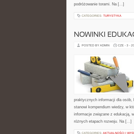
podróżowanie torami. Na […]
CATEGORIES:
TURYSTYKA
NOWINKI EDUKA
POSTED BY ADMIN
CZE - 3 - 2
praktycznych informacji dla osób,
stanowi kompendium wiedzy, w któ
informacje związane z edukacją, 
różnych etapach rozwoju. Na […]
CATEGORIES:
AKTUALNOŚCI I WY