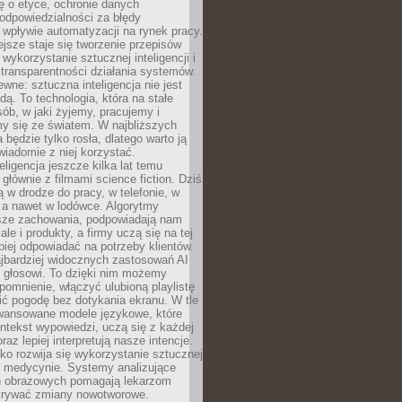
ę o etyce, ochronie danych
odpowiedzialności za błędy
 wpływie automatyzacji na rynek pracy.
jsze staje się tworzenie przepisów
 wykorzystanie sztucznej inteligencji i
transparentności działania systemów.
ewne: sztuczna inteligencja nie jest
ą. To technologia, która na stałe
ób, w jaki żyjemy, pracujemy i
y się ze światem. W najbliższych
la będzie tylko rosła, dlatego warto ją
wiadomie z niej korzystać.
eligencja jeszcze kilka lat temu
 głównie z filmami science fiction. Dziś
 w drodze do pracy, w telefonie, w
 a nawet w lodówce. Algorytmy
asze zachowania, podpowiadają nam
le i produkty, a firmy uczą się na tej
piej odpowiadać na potrzeby klientów.
jbardziej widocznych zastosowań AI
i głosowi. To dzięki nim możemy
pomnienie, włączyć ulubioną playlistę
ć pogodę bez dotykania ekranu. W tle
awansowane modele językowe, które
ntekst wypowiedzi, uczą się z każdej
coraz lepiej interpretują nasze intencje.
o rozwija się wykorzystanie sztucznej
 w medycynie. Systemy analizujące
ń obrazowych pomagają lekarzom
krywać zmiany nowotworowe.