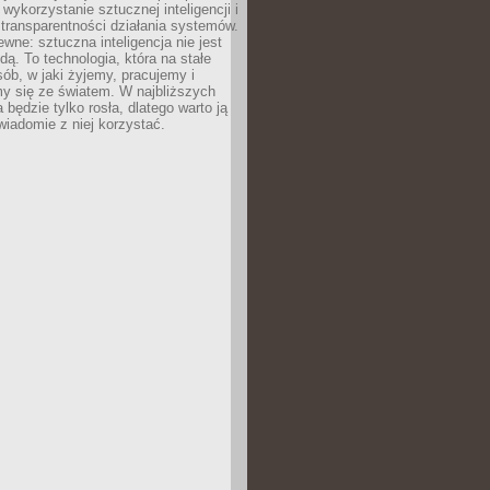
 wykorzystanie sztucznej inteligencji i
transparentności działania systemów.
ewne: sztuczna inteligencja nie jest
ą. To technologia, która na stałe
ób, w jaki żyjemy, pracujemy i
y się ze światem. W najbliższych
la będzie tylko rosła, dlatego warto ją
wiadomie z niej korzystać.