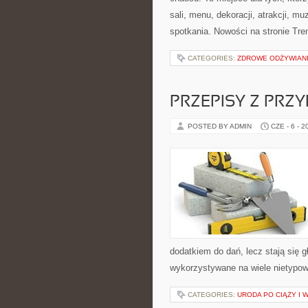
sali, menu, dekoracji, atrakcji, m
spotkania. Nowości na stronie Tren
CATEGORIES:
ZDROWE ODŻYWIAN
PRZEPISY Z PRZ
POSTED BY ADMIN
CZE - 6 - 2
dodatkiem do dań, lecz stają się 
wykorzystywane na wiele nietypow
CATEGORIES:
URODA PO CIĄŻY I 