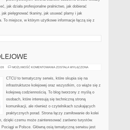
eć, jak działa profesjonalne pralnictwo, jak dobierać
, jak pielęgnować tkaniny, jak usuwać plamy i jak
. To miejsce, w którym użytkowe informacje łączą się z
OLEJOWE
CIEKAWOSTKI
026
MOŻLIWOŚĆ KOMENTOWANIA
ZOSTAŁA WYŁĄCZONA
KOLEJOWE
CTCU to tematyczny serwis, które skupia się na
infrastrukturze kolejowej oraz wszystkim, co wiąże się z
kolejową codziennością. To blog tworzony z myślą o
osobach, które interesują się techniczną stroną
komunikacji, ale również o czytelnikach szukających
praktycznych porad. Strona łączy zamiłowanie do kolei
, dzięki czemu może zainteresować zarówno turystów.
 i Pociągi w Polsce. Główną osią tematyczną serwisu jest