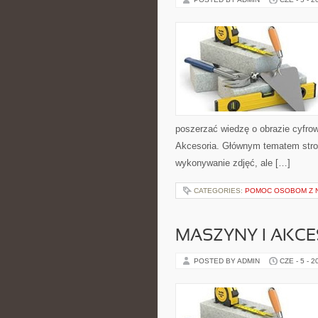
poszerzać wiedzę o obrazie cyfrowy
Akcesoria. Głównym tematem strony
wykonywanie zdjęć, ale […]
CATEGORIES:
POMOC OSOBOM Z 
MASZYNY I AKCE
POSTED BY ADMIN
CZE - 5 - 2