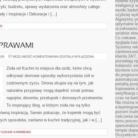
Równie szybk
inteligencji
uzyki, budżetu, oprawy wydarzenia oraz atmosfery całego
wyniki bada
dy i Inspiracje i Dekoracje i […]
szybciej wy
Algorytmy pr
optymalne le
IE
oczekiwania 
ostatnie sło
Co ciekawe, 
wygląda ka
YPRAWAMI
Systemy reko
zainteresowa
klienta 24/7
PRZEPISY
026
MOŻLIWOŚĆ KOMENTOWANIA
ZOSTAŁA WYŁĄCZONA
Z
pozwalają op
PRZYPRAWAMI
kolejność se
Zioła od Kuchni to miejsce dla osób, które chcą
biznesie szt
do prognozo
odkrywać domowe sposoby wykorzystania ziół w
automatyzac
codziennym życiu. Strona skupia się na tym, jak
potrafią prz
kopiowanie 
naturalne przyprawy mogą dopełnić smak potraw,
weryfikację
napojów, deserów, przekąsek i domowych przetworów.
czas na bard
Nie można te
To inspirujący blog, w którym zioła nie są tylko
e-learningow
poziom trudn
główną inspiracją. Serwis pokazuje, że koperek mogą być
ćwiczenia ta
ych sposobów, zarówno w kuchni tradycyjnej, jak i w […]
temu proces 
spersonaliz
tempie dopa
W CZASIE KARMIENIA
Oczywiście r