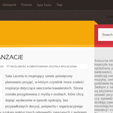
Kategorie
Pytania
Tagi
Spis Treści
SUB
ANŻACJE
Sztuczna int
kojarzyła się
DEKORACJE
026
MOŻLIWOŚĆ KOMENTOWANIA
ZOSTAŁA WYŁĄCZONA
spotykamy ją
I
bankowości,
ARANŻACJE
analizują n
Sala Lacerta to inspirujący serwis poświęcony
muzykę, seria
planowaniu przyjęć, w którym czytelnik może znaleźć
podstawie le
Jednym z na
inspiracje dotyczące wieczorów kawalerskich. Strona
są asystenc
została przygotowana z myślą o osobach, które chcą
ustawić przy
czy sprawdzi
dopiąć wydarzenie w sposób spokojny, bez
działają za
rozumieją ko
przypadkowych decyzji, pośpiechu i organizacyjnego
interakcji i 
rzy szukają praktycznych odpowiedzi związanych z wyborem