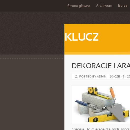
Archiwum
Burza
Strona główna
KLUCZ
DEKORACJE I AR
POSTED BY ADMIN
CZE - 7 - 2
chaosu. To miejsce dla tych, któ