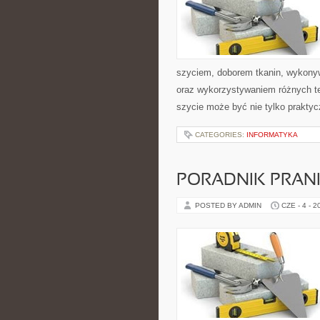
szyciem, doborem tkanin, wykony
oraz wykorzystywaniem różnych tec
szycie może być nie tylko praktyc
CATEGORIES:
INFORMATYKA
PORADNIK PRAN
POSTED BY ADMIN
CZE - 4 - 2