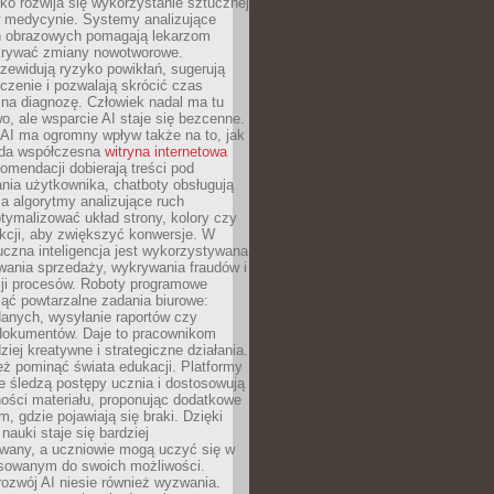
o rozwija się wykorzystanie sztucznej
 w medycynie. Systemy analizujące
ń obrazowych pomagają lekarzom
krywać zmiany nowotworowe.
zewidują ryzyko powikłań, sugerują
czenie i pozwalają skrócić czas
na diagnozę. Człowiek nadal ma tu
wo, ale wsparcie AI staje się bezcenne.
AI ma ogromny wpływ także na to, jak
żda współczesna
witryna internetowa
mendacji dobierają treści pod
nia użytkownika, chatboty obsługują
, a algorytmy analizujące ruch
tymalizować układ strony, kolory czy
kcji, aby zwiększyć konwersje. W
uczna inteligencja jest wykorzystywana
wania sprzedaży, wykrywania fraudów i
ji procesów. Roboty programowe
ejąć powtarzalne zadania biurowe:
danych, wysyłanie raportów czy
 dokumentów. Daje to pracownikom
ziej kreatywne i strategiczne działania.
ż pominąć świata edukacji. Platformy
e śledzą postępy ucznia i dostosowują
ości materiału, proponując dodatkowe
m, gdzie pojawiają się braki. Dzięki
nauki staje się bardziej
owany, a uczniowie mogą uczyć się w
sowanym do swoich możliwości.
ozwój AI niesie również wyzwania.