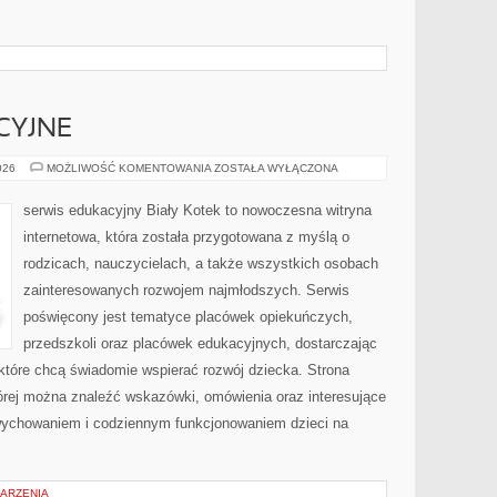
CYJNE
NOWINKI
026
MOŻLIWOŚĆ KOMENTOWANIA
ZOSTAŁA WYŁĄCZONA
EDUKACYJNE
serwis edukacyjny Biały Kotek to nowoczesna witryna
internetowa, która została przygotowana z myślą o
rodzicach, nauczycielach, a także wszystkich osobach
zainteresowanych rozwojem najmłodszych. Serwis
poświęcony jest tematyce placówek opiekuńczych,
przedszkoli oraz placówek edukacyjnych, dostarczając
 które chcą świadomie wspierać rozwój dziecka. Strona
rej można znaleźć wskazówki, omówienia oraz interesujące
wychowaniem i codziennym funkcjonowaniem dzieci na
DARZENIA