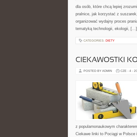
dla osób, które chcą lepiej zrozumi
pralnice, jak korzystać z suszarek
organizować wydajny proces prania
tematyką technologii, ekologii, […]
CATEGORIES:
DIETY
CIEKAWOSTKI K
POSTED BY ADMIN
CZE - 4 - 2
z popularnonaukowym charakterem
Ciekawe linki to Pociągi w Polsce