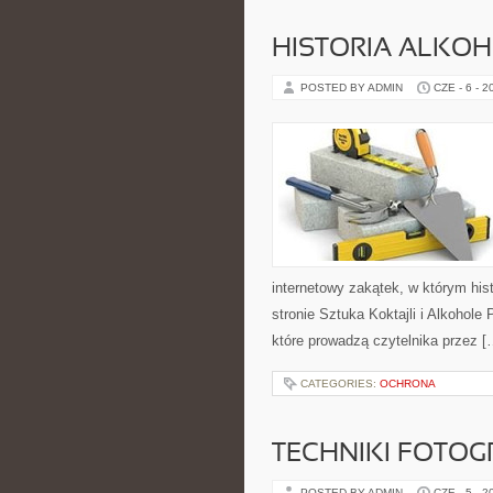
HISTORIA ALKO
POSTED BY ADMIN
CZE - 6 - 2
internetowy zakątek, w którym his
stronie Sztuka Koktajli i Alkohole
które prowadzą czytelnika przez [
CATEGORIES:
OCHRONA
TECHNIKI FOTOG
POSTED BY ADMIN
CZE - 5 - 2