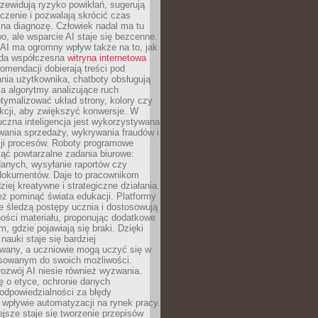
zewidują ryzyko powikłań, sugerują
czenie i pozwalają skrócić czas
na diagnozę. Człowiek nadal ma tu
wo, ale wsparcie AI staje się bezcenne.
AI ma ogromny wpływ także na to, jak
żda współczesna
witryna internetowa
mendacji dobierają treści pod
nia użytkownika, chatboty obsługują
, a algorytmy analizujące ruch
tymalizować układ strony, kolory czy
kcji, aby zwiększyć konwersje. W
uczna inteligencja jest wykorzystywana
wania sprzedaży, wykrywania fraudów i
ji procesów. Roboty programowe
ejąć powtarzalne zadania biurowe:
danych, wysyłanie raportów czy
 dokumentów. Daje to pracownikom
ziej kreatywne i strategiczne działania.
ż pominąć świata edukacji. Platformy
e śledzą postępy ucznia i dostosowują
ości materiału, proponując dodatkowe
m, gdzie pojawiają się braki. Dzięki
nauki staje się bardziej
owany, a uczniowie mogą uczyć się w
sowanym do swoich możliwości.
ozwój AI niesie również wyzwania.
ę o etyce, ochronie danych
odpowiedzialności za błędy
 wpływie automatyzacji na rynek pracy.
jsze staje się tworzenie przepisów