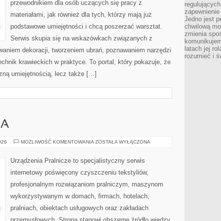
przewodnikiem dla osób uczących się pracy z
regulujących
zapewnienie 
materiałami, jak również dla tych, którzy mają już
Jedno jest p
podstawowe umiejętności i chcą poszerzać warsztat.
chwilową mod
zmienia spos
Serwis skupia się na wskazówkach związanych z
komunikujem
latach jej ro
waniem dekoracji, tworzeniem ubrań, poznawaniem narzędzi
rozumieć i ś
hnik krawieckich w praktyce. To portal, który pokazuje, że
zną umiejętnością, lecz także […]
IA
PORADNIK
026
MOŻLIWOŚĆ KOMENTOWANIA
ZOSTAŁA WYŁĄCZONA
PRANIA
Urządzenia Pralnicze to specjalistyczny serwis
internetowy poświęcony czyszczeniu tekstyliów,
profesjonalnym rozwiązaniom pralniczym, maszynom
wykorzystywanym w domach, firmach, hotelach,
pralniach, obiektach usługowych oraz zakładach
przemysłowych. Strona stanowi obszerne źródło wiedzy