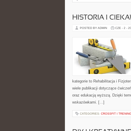
HISTORIA I CIEK
POSTED BY ADMIN
CZE - 2 - 2
kategorie to Rehabilitacja i Fizjot
wiele publikacji dotyczące ćwiczeń
oraz edukacją wyższą. Dzięki tem
wskazówkami. […]
CATEGORIES:
CROSSFIT I TRENI