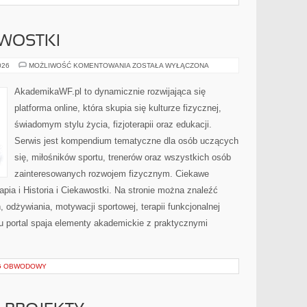
AWOSTKI
HISTORIA
026
MOŻLIWOŚĆ KOMENTOWANIA
ZOSTAŁA WYŁĄCZONA
I
CIEKAWOSTKI
AkademikaWF.pl to dynamicznie rozwijająca się
platforma online, która skupia się kulturze fizycznej,
świadomym stylu życia, fizjoterapii oraz edukacji.
Serwis jest kompendium tematyczne dla osób uczących
się, miłośników sportu, trenerów oraz wszystkich osób
zainteresowanych rozwojem fizycznym. Ciekawe
erapia i Historia i Ciekawostki. Na stronie można znaleźć
, odżywiania, motywacji sportowej, terapii funkcjonalnej
u portal spaja elementy akademickie z praktycznymi
NG OBWODOWY