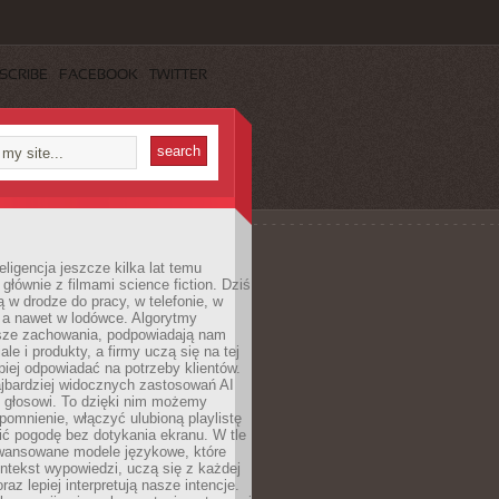
SCRIBE
FACEBOOK
TWITTER
eligencja jeszcze kilka lat temu
 głównie z filmami science fiction. Dziś
 w drodze do pracy, w telefonie, w
 a nawet w lodówce. Algorytmy
asze zachowania, podpowiadają nam
le i produkty, a firmy uczą się na tej
piej odpowiadać na potrzeby klientów.
jbardziej widocznych zastosowań AI
i głosowi. To dzięki nim możemy
pomnienie, włączyć ulubioną playlistę
ć pogodę bez dotykania ekranu. W tle
awansowane modele językowe, które
ntekst wypowiedzi, uczą się z każdej
coraz lepiej interpretują nasze intencje.