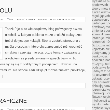
Dyskutuje si
osobowych, 
algorytmów i
HOLU
Coraz ważnie
regulujących
zapewnienie 
HISTORIA
026
MOŻLIWOŚĆ KOMENTOWANIA
ZOSTAŁA WYŁĄCZONA
ALKOHOLU
Jedno jest p
chwilową mod
TadzikPije.pl to wielowątkowy blog poświęcony światu
zmienia spos
komunikujem
alkoholi, w którym odbiorca może znaleźć praktyczne
latach jej ro
treści dotyczące koktajli. Strona została stworzona z
rozumieć i ś
Sztuczna int
myślą o osobach, które chcą zrozumieć różnorodność
kojarzyła się
smaków i szukają miejsca, gdzie tematy związane z
spotykamy ją
bankowości,
alkoholem są przedstawiane w sposób barwny. To
analizują n
muzykę, seria
toria łączą się z praktycznym podejściem. Nowości na
podstawie le
 Premium. Na stronie TadzikPije.pl można znaleźć publikacje,
Jednym z na
są asystenc
…]
ustawić przy
czy sprawdzi
działają za
rozumieją ko
interakcji i 
Równie szybk
RAFICZNE
inteligencji
wyniki bada
szybciej wy
TECHNIKI
026
MOŻLIWOŚĆ KOMENTOWANIA
ZOSTAŁA WYŁĄCZONA