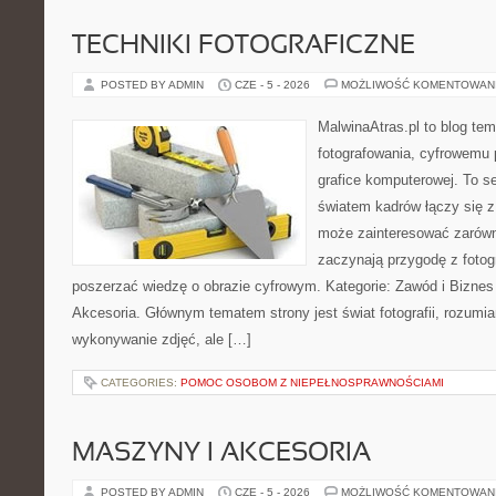
TECHNIKI FOTOGRAFICZNE
POSTED BY ADMIN
CZE - 5 - 2026
MOŻLIWOŚĆ KOMENTOWAN
MalwinaAtras.pl to blog te
fotografowania, cyfrowemu 
grafice komputerowej. To se
światem kadrów łączy się z
może zainteresować zarówn
zaczynają przygodę z fotogra
poszerzać wiedzę o obrazie cyfrowym. Kategorie: Zawód i Biznes w
Akcesoria. Głównym tematem strony jest świat fotografii, rozumia
wykonywanie zdjęć, ale […]
CATEGORIES:
POMOC OSOBOM Z NIEPEŁNOSPRAWNOŚCIAMI
MASZYNY I AKCESORIA
POSTED BY ADMIN
CZE - 5 - 2026
MOŻLIWOŚĆ KOMENTOWAN