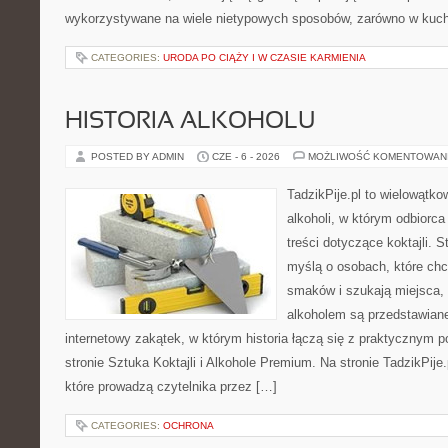
wykorzystywane na wiele nietypowych sposobów, zarówno w kuchni
CATEGORIES:
URODA PO CIĄŻY I W CZASIE KARMIENIA
HISTORIA ALKOHOLU
POSTED BY ADMIN
CZE - 6 - 2026
MOŻLIWOŚĆ KOMENTOWAN
TadzikPije.pl to wielowątk
alkoholi, w którym odbiorc
treści dotyczące koktajli. 
myślą o osobach, które ch
smaków i szukają miejsca,
alkoholem są przedstawian
internetowy zakątek, w którym historia łączą się z praktycznym 
stronie Sztuka Koktajli i Alkohole Premium. Na stronie TadzikPije
które prowadzą czytelnika przez […]
CATEGORIES:
OCHRONA