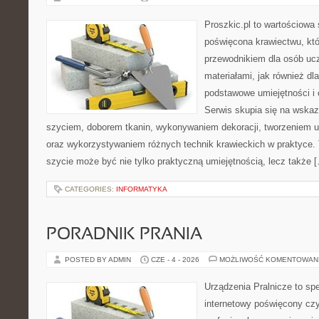
Proszkic.pl to wartościowa 
poświęcona krawiectwu, któ
przewodnikiem dla osób uc
materiałami, jak również dla
podstawowe umiejętności i 
Serwis skupia się na wska
szyciem, doborem tkanin, wykonywaniem dekoracji, tworzeniem 
oraz wykorzystywaniem różnych technik krawieckich w praktyce. T
szycie może być nie tylko praktyczną umiejętnością, lecz także 
CATEGORIES:
INFORMATYKA
PORADNIK PRANIA
POSTED BY ADMIN
CZE - 4 - 2026
MOŻLIWOŚĆ KOMENTOWAN
Urządzenia Pralnicze to spe
internetowy poświęcony czy