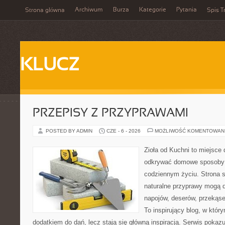
Archiwum
Burza
Kategorie
Pytania
Strona główna
Spis T
KLUCZ
PRZEPISY Z PRZYPRAWAMI
POSTED BY ADMIN
CZE - 6 - 2026
MOŻLIWOŚĆ KOMENTOWAN
Zioła od Kuchni to miejsce 
odkrywać domowe sposoby 
codziennym życiu. Strona s
naturalne przyprawy mogą 
napojów, deserów, przekąs
To inspirujący blog, w który
dodatkiem do dań, lecz stają się główną inspiracją. Serwis poka