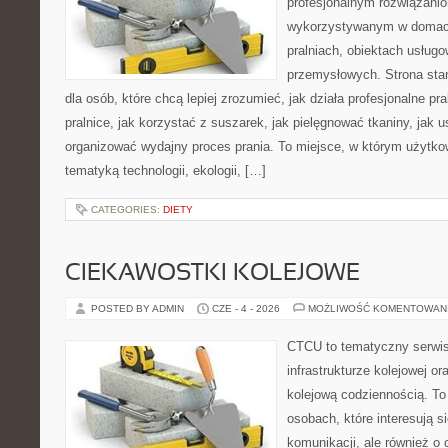
profesjonalnym rozwiązan
wykorzystywanym w domach,
pralniach, obiektach usług
przemysłowych. Strona sta
dla osób, które chcą lepiej zrozumieć, jak działa profesjonalne pra
pralnice, jak korzystać z suszarek, jak pielęgnować tkaniny, jak 
organizować wydajny proces prania. To miejsce, w którym użytkow
tematyką technologii, ekologii, […]
CATEGORIES:
DIETY
CIEKAWOSTKI KOLEJOWE
POSTED BY ADMIN
CZE - 4 - 2026
MOŻLIWOŚĆ KOMENTOWAN
CTCU to tematyczny serwis,
infrastrukturze kolejowej o
kolejową codziennością. To
osobach, które interesują s
komunikacji, ale również o