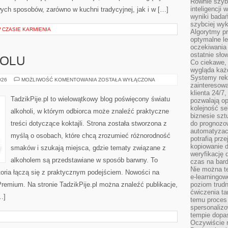
Równie szybk
inteligencji
ych sposobów, zarówno w kuchni tradycyjnej, jak i w […]
wyniki bada
szybciej wy
W CZASIE KARMIENIA
Algorytmy pr
optymalne le
oczekiwania 
ostatnie sło
HOLU
Co ciekawe, 
wygląda ka
Systemy reko
HISTORIA
026
MOŻLIWOŚĆ KOMENTOWANIA
ZOSTAŁA WYŁĄCZONA
zainteresowa
ALKOHOLU
klienta 24/7
TadzikPije.pl to wielowątkowy blog poświęcony światu
pozwalają op
kolejność se
alkoholi, w którym odbiorca może znaleźć praktyczne
biznesie szt
treści dotyczące koktajli. Strona została stworzona z
do prognozo
automatyzac
myślą o osobach, które chcą zrozumieć różnorodność
potrafią prz
kopiowanie 
smaków i szukają miejsca, gdzie tematy związane z
weryfikację
alkoholem są przedstawiane w sposób barwny. To
czas na bard
Nie można te
toria łączą się z praktycznym podejściem. Nowości na
e-learningow
 Premium. Na stronie TadzikPije.pl można znaleźć publikacje,
poziom trudn
ćwiczenia ta
…]
temu proces 
spersonaliz
tempie dopa
Oczywiście r