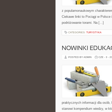
z popularnonaukowym charakterem
Ciekawe linki to Pociągi w Polsce
podróżowanie torami. Na […]
CATEGORIES:
TURYSTYKA
NOWINKI EDUKA
POSTED BY ADMIN
CZE - 3 - 2
praktycznych informacji dla osób,
stanowi kompendium wiedzy, w któ