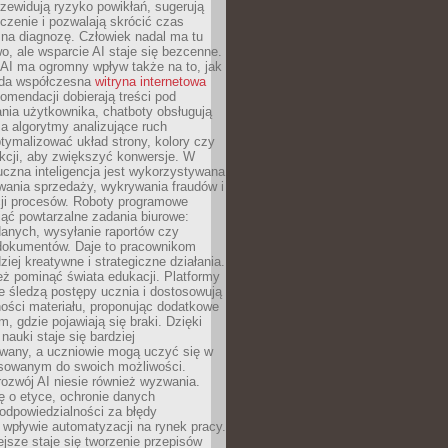
zewidują ryzyko powikłań, sugerują
czenie i pozwalają skrócić czas
na diagnozę. Człowiek nadal ma tu
wo, ale wsparcie AI staje się bezcenne.
AI ma ogromny wpływ także na to, jak
żda współczesna
witryna internetowa
mendacji dobierają treści pod
nia użytkownika, chatboty obsługują
, a algorytmy analizujące ruch
tymalizować układ strony, kolory czy
kcji, aby zwiększyć konwersje. W
uczna inteligencja jest wykorzystywana
wania sprzedaży, wykrywania fraudów i
ji procesów. Roboty programowe
ejąć powtarzalne zadania biurowe:
danych, wysyłanie raportów czy
 dokumentów. Daje to pracownikom
ziej kreatywne i strategiczne działania.
ż pominąć świata edukacji. Platformy
e śledzą postępy ucznia i dostosowują
ości materiału, proponując dodatkowe
m, gdzie pojawiają się braki. Dzięki
nauki staje się bardziej
owany, a uczniowie mogą uczyć się w
sowanym do swoich możliwości.
ozwój AI niesie również wyzwania.
ę o etyce, ochronie danych
odpowiedzialności za błędy
 wpływie automatyzacji na rynek pracy.
jsze staje się tworzenie przepisów