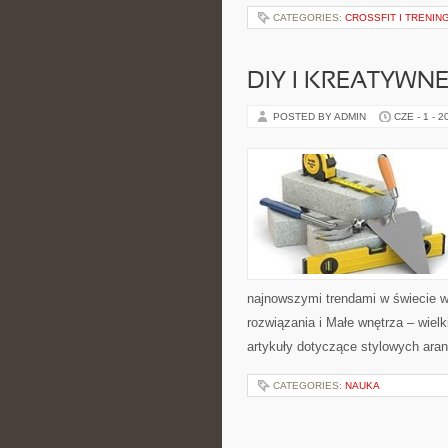
CATEGORIES:
CROSSFIT I TRENI
DIY I KREATYWN
POSTED BY ADMIN
CZE - 1 - 2
najnowszymi trendami w świecie w
rozwiązania i Małe wnętrza – wiel
artykuły dotyczące stylowych aran
CATEGORIES:
NAUKA