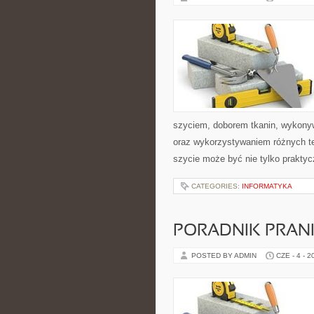
szyciem, doborem tkanin, wykony
oraz wykorzystywaniem różnych tec
szycie może być nie tylko praktyc
CATEGORIES:
INFORMATYKA
PORADNIK PRAN
POSTED BY ADMIN
CZE - 4 - 2