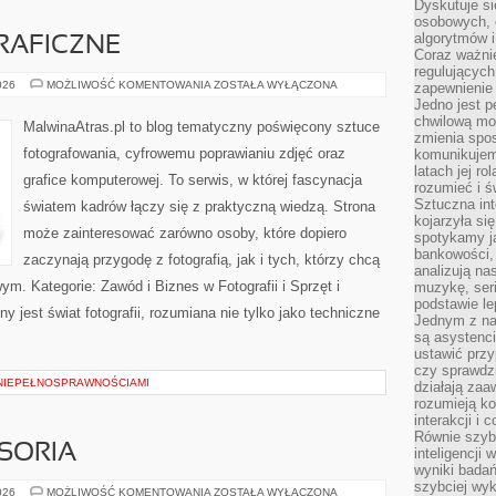
Dyskutuje si
osobowych, 
algorytmów i
RAFICZNE
Coraz ważnie
regulujących
TECHNIKI
026
MOŻLIWOŚĆ KOMENTOWANIA
ZOSTAŁA WYŁĄCZONA
zapewnienie 
FOTOGRAFICZNE
Jedno jest p
chwilową mod
MalwinaAtras.pl to blog tematyczny poświęcony sztuce
zmienia spos
fotografowania, cyfrowemu poprawianiu zdjęć oraz
komunikujem
latach jej ro
grafice komputerowej. To serwis, w której fascynacja
rozumieć i ś
Sztuczna int
światem kadrów łączy się z praktyczną wiedzą. Strona
kojarzyła się
może zainteresować zarówno osoby, które dopiero
spotykamy ją
bankowości,
zaczynają przygodę z fotografią, jak i tych, którzy chcą
analizują n
m. Kategorie: Zawód i Biznes w Fotografii i Sprzęt i
muzykę, seria
podstawie le
 jest świat fotografii, rozumiana nie tylko jako techniczne
Jednym z na
są asystenc
ustawić przy
czy sprawdzi
NIEPEŁNOSPRAWNOŚCIAMI
działają za
rozumieją ko
interakcji i 
Równie szybk
SORIA
inteligencji
wyniki bada
szybciej wy
MASZYNY
026
MOŻLIWOŚĆ KOMENTOWANIA
ZOSTAŁA WYŁĄCZONA