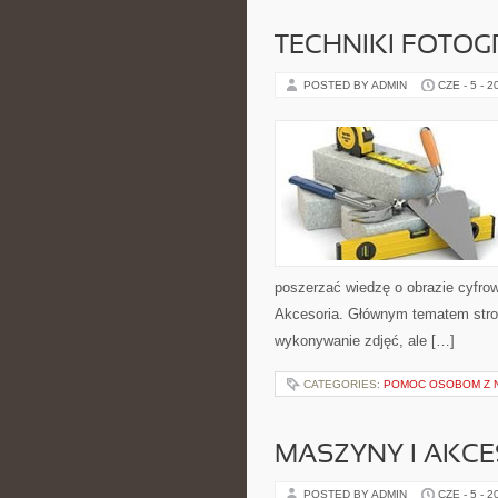
TECHNIKI FOTOG
POSTED BY ADMIN
CZE - 5 - 2
poszerzać wiedzę o obrazie cyfrowy
Akcesoria. Głównym tematem strony
wykonywanie zdjęć, ale […]
CATEGORIES:
POMOC OSOBOM Z 
MASZYNY I AKCE
POSTED BY ADMIN
CZE - 5 - 2