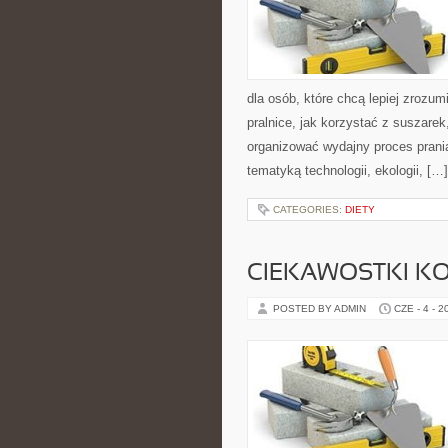
dla osób, które chcą lepiej zrozumi
pralnice, jak korzystać z suszarek
organizować wydajny proces prania
tematyką technologii, ekologii, […]
CATEGORIES:
DIETY
CIEKAWOSTKI K
POSTED BY ADMIN
CZE - 4 - 2