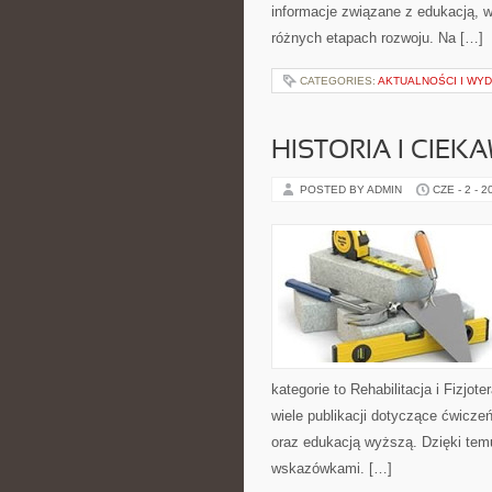
informacje związane z edukacją, 
różnych etapach rozwoju. Na […]
CATEGORIES:
AKTUALNOŚCI I WY
HISTORIA I CIEK
POSTED BY ADMIN
CZE - 2 - 2
kategorie to Rehabilitacja i Fizjot
wiele publikacji dotyczące ćwiczeń
oraz edukacją wyższą. Dzięki tem
wskazówkami. […]