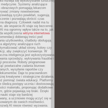
o rozwija się wykorzystanie sztucznej
 w medycynie. Systemy analizujące
ń obrazowych pomagają lekarzom
krywać zmiany nowotworowe.
zewidują ryzyko powikłań, sugerują
czenie i pozwalają skrócić czas
na diagnozę. Człowiek nadal ma tu
wo, ale wsparcie AI staje się bezcenne.
AI ma ogromny wpływ także na to, jak
żda współczesna
witryna internetowa
mendacji dobierają treści pod
nia użytkownika, chatboty obsługują
, a algorytmy analizujące ruch
tymalizować układ strony, kolory czy
kcji, aby zwiększyć konwersje. W
uczna inteligencja jest wykorzystywana
wania sprzedaży, wykrywania fraudów i
ji procesów. Roboty programowe
ejąć powtarzalne zadania biurowe:
danych, wysyłanie raportów czy
 dokumentów. Daje to pracownikom
ziej kreatywne i strategiczne działania.
ż pominąć świata edukacji. Platformy
e śledzą postępy ucznia i dostosowują
ości materiału, proponując dodatkowe
m, gdzie pojawiają się braki. Dzięki
nauki staje się bardziej
owany, a uczniowie mogą uczyć się w
sowanym do swoich możliwości.
ozwój AI niesie również wyzwania.