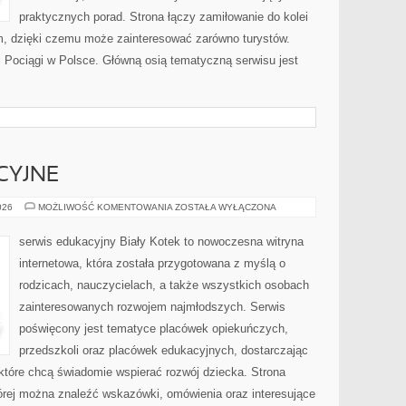
praktycznych porad. Strona łączy zamiłowanie do kolei
, dzięki czemu może zainteresować zarówno turystów.
 i Pociągi w Polsce. Główną osią tematyczną serwisu jest
CYJNE
NOWINKI
026
MOŻLIWOŚĆ KOMENTOWANIA
ZOSTAŁA WYŁĄCZONA
EDUKACYJNE
serwis edukacyjny Biały Kotek to nowoczesna witryna
internetowa, która została przygotowana z myślą o
rodzicach, nauczycielach, a także wszystkich osobach
zainteresowanych rozwojem najmłodszych. Serwis
poświęcony jest tematyce placówek opiekuńczych,
przedszkoli oraz placówek edukacyjnych, dostarczając
 które chcą świadomie wspierać rozwój dziecka. Strona
rej można znaleźć wskazówki, omówienia oraz interesujące