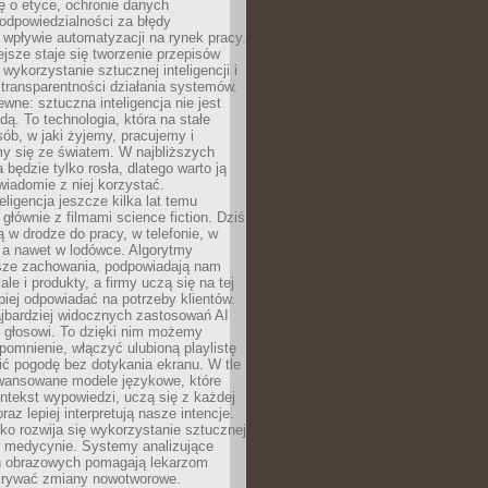
ę o etyce, ochronie danych
odpowiedzialności za błędy
 wpływie automatyzacji na rynek pracy.
jsze staje się tworzenie przepisów
 wykorzystanie sztucznej inteligencji i
transparentności działania systemów.
ewne: sztuczna inteligencja nie jest
ą. To technologia, która na stałe
ób, w jaki żyjemy, pracujemy i
y się ze światem. W najbliższych
la będzie tylko rosła, dlatego warto ją
wiadomie z niej korzystać.
eligencja jeszcze kilka lat temu
 głównie z filmami science fiction. Dziś
 w drodze do pracy, w telefonie, w
 a nawet w lodówce. Algorytmy
asze zachowania, podpowiadają nam
le i produkty, a firmy uczą się na tej
piej odpowiadać na potrzeby klientów.
jbardziej widocznych zastosowań AI
i głosowi. To dzięki nim możemy
pomnienie, włączyć ulubioną playlistę
ć pogodę bez dotykania ekranu. W tle
awansowane modele językowe, które
ntekst wypowiedzi, uczą się z każdej
coraz lepiej interpretują nasze intencje.
o rozwija się wykorzystanie sztucznej
 w medycynie. Systemy analizujące
ń obrazowych pomagają lekarzom
krywać zmiany nowotworowe.