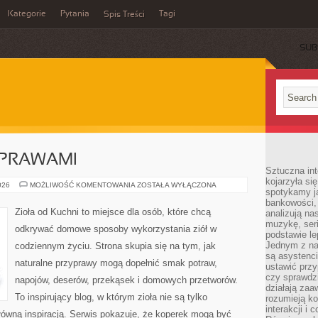
Kategorie
Pytania
Tagi
Spis Treści
SUB
YPRAWAMI
Sztuczna int
kojarzyła się
PRZEPISY
026
MOŻLIWOŚĆ KOMENTOWANIA
ZOSTAŁA WYŁĄCZONA
spotykamy ją
Z
PRZYPRAWAMI
bankowości,
Zioła od Kuchni to miejsce dla osób, które chcą
analizują n
muzykę, seria
odkrywać domowe sposoby wykorzystania ziół w
podstawie le
Jednym z na
codziennym życiu. Strona skupia się na tym, jak
są asystenc
naturalne przyprawy mogą dopełnić smak potraw,
ustawić przy
czy sprawdzi
napojów, deserów, przekąsek i domowych przetworów.
działają za
To inspirujący blog, w którym zioła nie są tylko
rozumieją ko
interakcji i 
główną inspiracją. Serwis pokazuje, że koperek mogą być