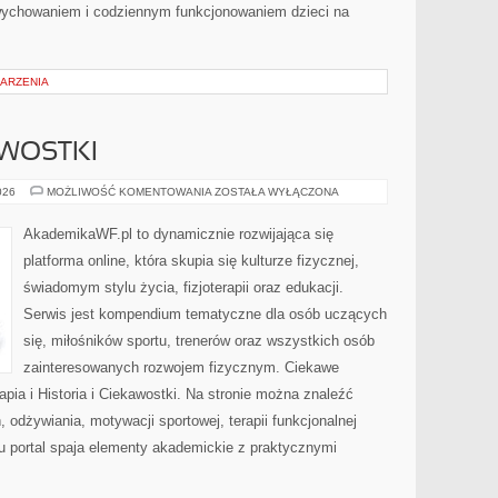
wychowaniem i codziennym funkcjonowaniem dzieci na
DARZENIA
AWOSTKI
HISTORIA
026
MOŻLIWOŚĆ KOMENTOWANIA
ZOSTAŁA WYŁĄCZONA
I
CIEKAWOSTKI
AkademikaWF.pl to dynamicznie rozwijająca się
platforma online, która skupia się kulturze fizycznej,
świadomym stylu życia, fizjoterapii oraz edukacji.
Serwis jest kompendium tematyczne dla osób uczących
się, miłośników sportu, trenerów oraz wszystkich osób
zainteresowanych rozwojem fizycznym. Ciekawe
erapia i Historia i Ciekawostki. Na stronie można znaleźć
, odżywiania, motywacji sportowej, terapii funkcjonalnej
u portal spaja elementy akademickie z praktycznymi