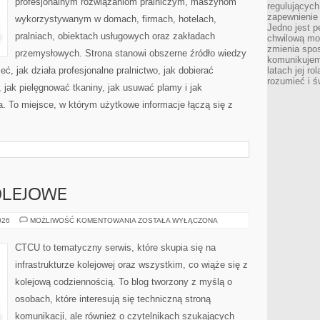
profesjonalnym rozwiązaniom pralniczym, maszynom
regulujących
zapewnienie 
wykorzystywanym w domach, firmach, hotelach,
Jedno jest p
pralniach, obiektach usługowych oraz zakładach
chwilową mod
zmienia spos
przemysłowych. Strona stanowi obszerne źródło wiedzy
komunikujem
eć, jak działa profesjonalne pralnictwo, jak dobierać
latach jej ro
rozumieć i ś
, jak pielęgnować tkaniny, jak usuwać plamy i jak
. To miejsce, w którym użytkowe informacje łączą się z
OLEJOWE
CIEKAWOSTKI
026
MOŻLIWOŚĆ KOMENTOWANIA
ZOSTAŁA WYŁĄCZONA
KOLEJOWE
CTCU to tematyczny serwis, które skupia się na
infrastrukturze kolejowej oraz wszystkim, co wiąże się z
kolejową codziennością. To blog tworzony z myślą o
osobach, które interesują się techniczną stroną
komunikacji, ale również o czytelnikach szukających