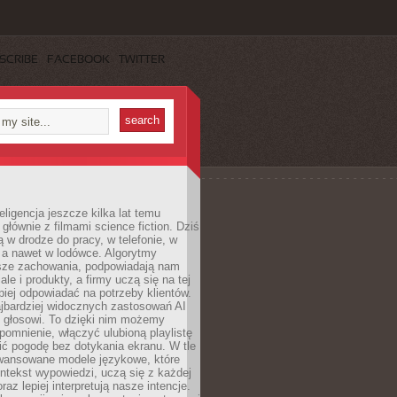
SCRIBE
FACEBOOK
TWITTER
eligencja jeszcze kilka lat temu
 głównie z filmami science fiction. Dziś
 w drodze do pracy, w telefonie, w
 a nawet w lodówce. Algorytmy
asze zachowania, podpowiadają nam
le i produkty, a firmy uczą się na tej
piej odpowiadać na potrzeby klientów.
jbardziej widocznych zastosowań AI
i głosowi. To dzięki nim możemy
pomnienie, włączyć ulubioną playlistę
ć pogodę bez dotykania ekranu. W tle
awansowane modele językowe, które
ntekst wypowiedzi, uczą się z każdej
coraz lepiej interpretują nasze intencje.