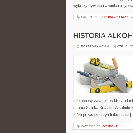
wykorzystywane na wiele nietypow
CATEGORIES:
URODA PO CIĄŻY I 
HISTORIA ALKO
POSTED BY ADMIN
CZE - 6 - 2
internetowy zakątek, w którym his
stronie Sztuka Koktajli i Alkohole
które prowadzą czytelnika przez [
CATEGORIES:
OCHRONA