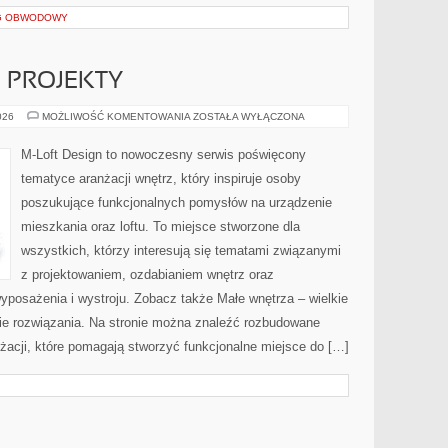
NG OBWODOWY
E PROJEKTY
DIY
026
MOŻLIWOŚĆ KOMENTOWANIA
ZOSTAŁA WYŁĄCZONA
I
KREATYWNE
PROJEKTY
M-Loft Design to nowoczesny serwis poświęcony
tematyce aranżacji wnętrz, który inspiruje osoby
poszukujące funkcjonalnych pomysłów na urządzenie
mieszkania oraz loftu. To miejsce stworzone dla
wszystkich, którzy interesują się tematami związanymi
z projektowaniem, ozdabianiem wnętrz oraz
yposażenia i wystroju. Zobacz także Małe wnętrza – wielkie
kie rozwiązania. Na stronie można znaleźć rozbudowane
żacji, które pomagają stworzyć funkcjonalne miejsce do […]