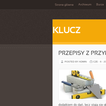
Archiwum
Burza
Strona główna
KLUCZ
PRZEPISY Z PRZ
POSTED BY ADMIN
CZE - 6 - 2
dodatkiem do dań, lecz stają się 