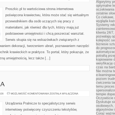
Algorytmy pr
I
AKCESORIA
optymalne le
Proszkic.pl to wartościowa strona internetowa
oczekiwania 
ostatnie sło
poświęcona krawiectwu, która może stać się wirtualnym
Co ciekawe, 
wygląda ka
przewodnikiem dla osób uczących się pracy z
Systemy reko
materiałami, jak również dla tych, którzy mają już
zainteresowa
klienta 24/7
podstawowe umiejętności i chcą poszerzać warsztat.
pozwalają op
Serwis skupia się na wskazówkach związanych z
kolejność se
biznesie szt
waniem dekoracji, tworzeniem ubrań, poznawaniem narzędzi
do prognozo
automatyzac
hnik krawieckich w praktyce. To portal, który pokazuje, że
potrafią prz
zną umiejętnością, lecz także […]
kopiowanie 
weryfikację
czas na bard
Nie można te
e-learningow
poziom trudn
ćwiczenia ta
IA
temu proces 
spersonaliz
PORADNIK
026
MOŻLIWOŚĆ KOMENTOWANIA
ZOSTAŁA WYŁĄCZONA
tempie dopa
PRANIA
Oczywiście r
Dyskutuje si
Urządzenia Pralnicze to specjalistyczny serwis
osobowych, 
internetowy poświęcony czyszczeniu tekstyliów,
algorytmów i
Coraz ważnie