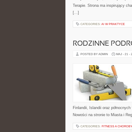
Terapie. Strona ma inspirujący ch
[…]
CATEGORIES:
AI W PRAKTYCE
RODZINNE PODR
POSTED BY ADMIN
MAJ - 21 -
Finlandii, Islandii oraz północnyc
Nowości na stronie to Miasta i Re
CATEGORIES:
FITNESS A CHOROBY