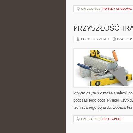
CATEGORIES:
PORADY URODOWE
PRZYSZŁOŚĆ TR
POSTED BY ADMIN
MAJ - 5 - 2
którym czytelnik może znaleźć po
podczas jego codziennego użytko
technicznego pojazdu. Zobacz też
CATEGORIES:
PRO-EXPERT