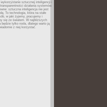
 wykorzystanie sztucznej inteligencji i
transparentności działania systemów.
ewne: sztuczna inteligencja nie jest
ą. To technologia, która na stałe
ób, w jaki żyjemy, pracujemy i
y się ze światem. W najbliższych
la będzie tylko rosła, dlatego warto ją
wiadomie z niej korzystać.