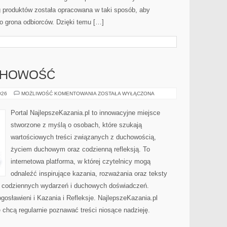
og produktów została opracowana w taki sposób, aby
o grona odbiorców. Dzięki temu […]
UCHOWOŚĆ
MODLITWA
026
MOŻLIWOŚĆ KOMENTOWANIA
ZOSTAŁA WYŁĄCZONA
I
DUCHOWOŚĆ
Portal NajlepszeKazania.pl to innowacyjne miejsce
stworzone z myślą o osobach, które szukają
wartościowych treści związanych z duchowością,
życiem duchowym oraz codzienną refleksją. To
internetowa platforma, w której czytelnicy mogą
odnaleźć inspirujące kazania, rozważania oraz teksty
s codziennych wydarzeń i duchowych doświadczeń.
łogosławieni i Kazania i Refleksje. NajlepszeKazania.pl
 chcą regularnie poznawać treści niosące nadzieję.