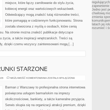
regulujących
miejsce, które łączy zamiłowanie do stylu życia,
zapewnienie 
kobiecej energii oraz wartościowych wskazówek.
Jedno jest p
chwilową mod
Odwiedzający mogą znaleźć tutaj różnorodne treści,
zmienia spos
które pomagają w codziennym funkcjonowaniu. Strona
komunikujem
latach jej ro
została stworzona z myślą o osobach, które cenią
rozumieć i ś
ansu. Na stronie można znaleźć publikacje dotyczące
u życia, a także inspiracji wnętrzarskich. Treści są
y, dzięki czemu wszyscy zainteresowani mogą […]
TRUNKI STARZONE
WHISKY,
026
MOŻLIWOŚĆ KOMENTOWANIA
ZOSTAŁA WYŁĄCZONA
RUM
I
TRUNKI
Barman z Warszawy to profesjonalna strona internetowa
STARZONE
poświęcona usługom barmańskim na imprezy
okolicznościowe, bankiety, a także kameralne przyjęcia.
Serwis skupia się na organizacji atrakcji premium, dzięki