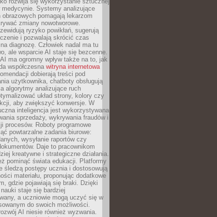
o rozwija się wykorzystanie sztucznej
 w medycynie. Systemy analizujące
ń obrazowych pomagają lekarzom
krywać zmiany nowotworowe.
zewidują ryzyko powikłań, sugerują
czenie i pozwalają skrócić czas
na diagnozę. Człowiek nadal ma tu
wo, ale wsparcie AI staje się bezcenne.
AI ma ogromny wpływ także na to, jak
żda współczesna
witryna internetowa
mendacji dobierają treści pod
nia użytkownika, chatboty obsługują
, a algorytmy analizujące ruch
tymalizować układ strony, kolory czy
kcji, aby zwiększyć konwersje. W
uczna inteligencja jest wykorzystywana
wania sprzedaży, wykrywania fraudów i
ji procesów. Roboty programowe
ejąć powtarzalne zadania biurowe:
danych, wysyłanie raportów czy
 dokumentów. Daje to pracownikom
ziej kreatywne i strategiczne działania.
ż pominąć świata edukacji. Platformy
e śledzą postępy ucznia i dostosowują
ości materiału, proponując dodatkowe
m, gdzie pojawiają się braki. Dzięki
nauki staje się bardziej
owany, a uczniowie mogą uczyć się w
sowanym do swoich możliwości.
ozwój AI niesie również wyzwania.