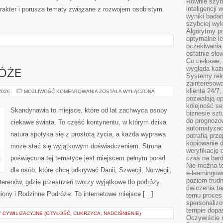
Równie szybk
inteligencji
arakter i porusza tematy związane z rozwojem osobistym.
wyniki bada
szybciej wy
Algorytmy pr
optymalne le
oczekiwania 
ostatnie sło
Co ciekawe, 
wygląda ka
ÓŻE
Systemy reko
zainteresowa
klienta 24/7
RODZINNE
 2026
MOŻLIWOŚĆ KOMENTOWANIA
ZOSTAŁA WYŁĄCZONA
PODRÓŻE
pozwalają op
kolejność se
Skandynawia to miejsce, które od lat zachwyca osoby
biznesie szt
do prognozo
ciekawe świata. To część kontynentu, w którym dzika
automatyzac
natura spotyka się z prostotą życia, a każda wyprawa
potrafią prz
kopiowanie 
może stać się wyjątkowym doświadczeniem. Strona
weryfikację
poświęcona tej tematyce jest miejscem pełnym porad
czas na bard
Nie można te
dla osób, które chcą odkrywać Danii, Szwecji, Norwegii,
e-learningow
poziom trudn
h terenów, gdzie przestrzeń tworzy wyjątkowe tło podróży.
ćwiczenia ta
giony i Rodzinne Podróże. To internetowe miejsce […]
temu proces 
spersonaliz
tempie dopa
 CYWILIZACYJNE (OTYŁOŚĆ, CUKRZYCA, NADCIŚNIENIE)
Oczywiście r