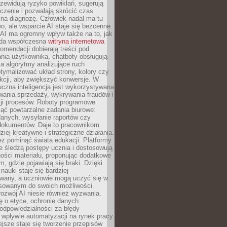
zewidują ryzyko powikłań, sugerują
czenie i pozwalają skrócić czas
na diagnozę. Człowiek nadal ma tu
wo, ale wsparcie AI staje się bezcenne.
AI ma ogromny wpływ także na to, jak
żda współczesna
witryna internetowa
mendacji dobierają treści pod
nia użytkownika, chatboty obsługują
, a algorytmy analizujące ruch
tymalizować układ strony, kolory czy
kcji, aby zwiększyć konwersje. W
uczna inteligencja jest wykorzystywana
wania sprzedaży, wykrywania fraudów i
ji procesów. Roboty programowe
ejąć powtarzalne zadania biurowe:
danych, wysyłanie raportów czy
 dokumentów. Daje to pracownikom
ziej kreatywne i strategiczne działania.
ż pominąć świata edukacji. Platformy
e śledzą postępy ucznia i dostosowują
ości materiału, proponując dodatkowe
m, gdzie pojawiają się braki. Dzięki
nauki staje się bardziej
owany, a uczniowie mogą uczyć się w
sowanym do swoich możliwości.
ozwój AI niesie również wyzwania.
ę o etyce, ochronie danych
odpowiedzialności za błędy
 wpływie automatyzacji na rynek pracy.
jsze staje się tworzenie przepisów