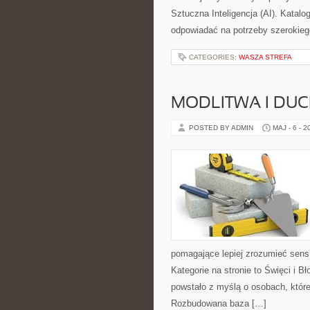
Sztuczna Inteligencja (AI). Katal
odpowiadać na potrzeby szerokieg
CATEGORIES:
WASZA STREFA
MODLITWA I D
POSTED BY ADMIN
MAJ - 6 - 2
pomagające lepiej zrozumieć sen
Kategorie na stronie to Święci i B
powstało z myślą o osobach, które
Rozbudowana baza […]