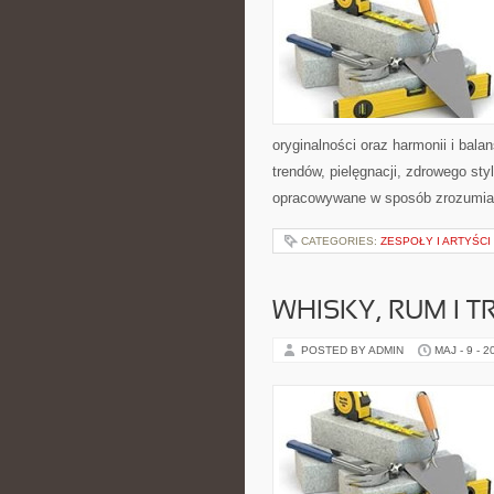
oryginalności oraz harmonii i bal
trendów, pielęgnacji, zdrowego styl
opracowywane w sposób zrozumiał
CATEGORIES:
ZESPOŁY I ARTYŚCI
WHISKY, RUM I 
POSTED BY ADMIN
MAJ - 9 - 2