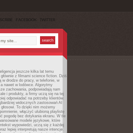
SCRIBE
FACEBOOK
TWITTER
eligencja jeszcze kilka lat temu
 głównie z filmami science fiction. Dziś
 w drodze do pracy, w telefonie, w
 a nawet w lodówce. Algorytmy
asze zachowania, podpowiadają nam
le i produkty, a firmy uczą się na tej
piej odpowiadać na potrzeby klientów.
jbardziej widocznych zastosowań AI
i głosowi. To dzięki nim możemy
pomnienie, włączyć ulubioną playlistę
ć pogodę bez dotykania ekranu. W tle
awansowane modele językowe, które
ntekst wypowiedzi, uczą się z każdej
coraz lepiej interpretują nasze intencje.