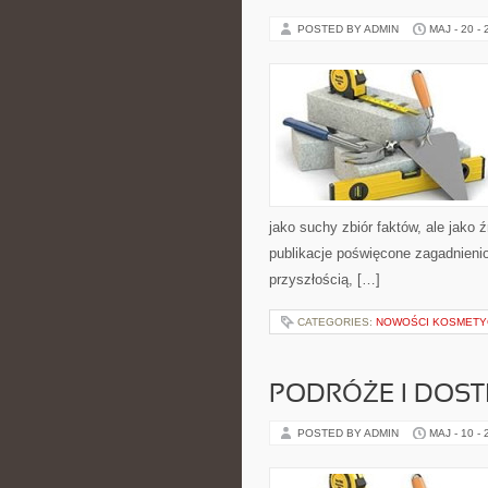
POSTED BY ADMIN
MAJ - 20 -
jako suchy zbiór faktów, ale jako 
publikacje poświęcone zagadnienio
przyszłością, […]
CATEGORIES:
NOWOŚCI KOSMETY
PODRÓŻE I DOS
POSTED BY ADMIN
MAJ - 10 -