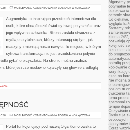
Algorytmy pr
optymalne le
CYBERPUNK
 2026
MOŻLIWOŚĆ KOMENTOWANIA
ZOSTAŁA WYŁĄCZONA
oczekiwania 
W
KULTURZE
ostatnie sło
Augmentyka to inspirująca przestrzeń internetowa dla
Co ciekawe, 
wygląda ka
osób, które chcą śledzić świat cyfrowej przyszłości oraz
Systemy reko
zainteresowa
jego wpływ na człowieka. Strona została stworzona z
klienta 24/7
myślą o czytelnikach, którzy interesują się tym, jak
pozwalają op
kolejność se
maszyny zmieniają nasze nawyki. To miejsce, w którym
biznesie szt
cyfrowa transformacja nie jest przedstawiana jedynie
do prognozo
automatyzac
źródło pytań o przyszłość. Na stronie można znaleźć
potrafią prz
kopiowanie 
m, które jeszcze niedawno kojarzyły się głównie z odległą
weryfikację
czas na bard
Nie można te
e-learningow
CZNE
poziom trudn
ćwiczenia ta
temu proces 
spersonaliz
TĘPNOŚĆ
tempie dopa
Oczywiście r
Dyskutuje si
PODRÓŻE
 2026
MOŻLIWOŚĆ KOMENTOWANIA
ZOSTAŁA WYŁĄCZONA
I
osobowych, 
DOSTĘPNOŚĆ
algorytmów i
Portal funkcjonujący pod nazwą Olga Komorowska to
Coraz ważnie