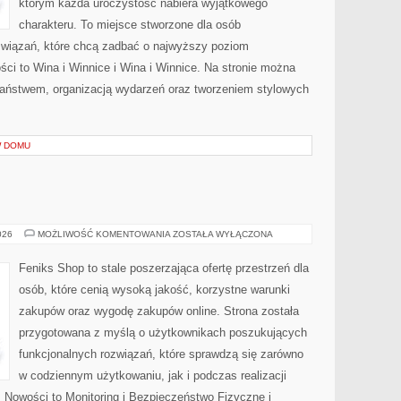
którym każda uroczystość nabiera wyjątkowego
charakteru. To miejsce stworzone dla osób
związań, które chcą zadbać o najwyższy poziom
ci to Wina i Winnice i Wina i Winnice. Na stronie można
aństwem, organizacją wydarzeń oraz tworzeniem stylowych
W DOMU
AI
026
MOŻLIWOŚĆ KOMENTOWANIA
ZOSTAŁA WYŁĄCZONA
W
PRAKTYCE
Feniks Shop to stale poszerzająca ofertę przestrzeń dla
osób, które cenią wysoką jakość, korzystne warunki
zakupów oraz wygodę zakupów online. Strona została
przygotowana z myślą o użytkownikach poszukujących
funkcjonalnych rozwiązań, które sprawdzą się zarówno
w codziennym użytkowaniu, jak i podczas realizacji
 Nowości to Monitoring i Bezpieczeństwo Fizyczne i