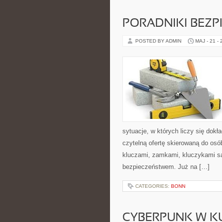
PORADNIKI BEZ
POSTED BY ADMIN
MAJ - 21 -
sytuacje, w których liczy się dok
czytelną ofertę skierowaną do osó
kluczami, zamkami, kluczykami 
bezpieczeństwem. Już na […]
CATEGORIES:
BONN
CYBERPUNK W K