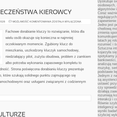
Dyskutuje si
osobowych, 
algorytmów i
PIECZEŃSTWA KIEROWCY
Coraz ważnie
regulujących
zapewnienie 
PORADNIKI
 2026
MOŻLIWOŚĆ KOMENTOWANIA
ZOSTAŁA WYŁĄCZONA
BEZPIECZEŃSTWA
Jedno jest p
KIEROWCY
chwilową mod
Fachowe dorabianie kluczy to rozwiązanie, która dla
zmienia spos
komunikujem
wielu osób okazuje się konieczna w najmniej
latach jej ro
oczekiwanym momencie. Zgubiony klucz do
rozumieć i ś
Sztuczna int
mieszkania, uszkodzony kluczyk samochodowy,
kojarzyła się
spotykamy ją
niedziałający pilot, zużyta obudowa, problem z zamkiem
bankowości,
albo potrzeba wykonania zapasowego kompletu to
analizują n
muzykę, seria
ładność. Strona poświęcona dorabianiu kluczy prezentuje
podstawie le
b, które szukają solidnego punktu zajmującego się
Jednym z na
są asystenc
samochodowymi oraz usługami związanymi z codziennym
ustawić przy
czy sprawdzi
działają za
rozumieją ko
interakcji i 
Równie szybk
inteligencji
wyniki bada
ULTURZE
szybciej wy