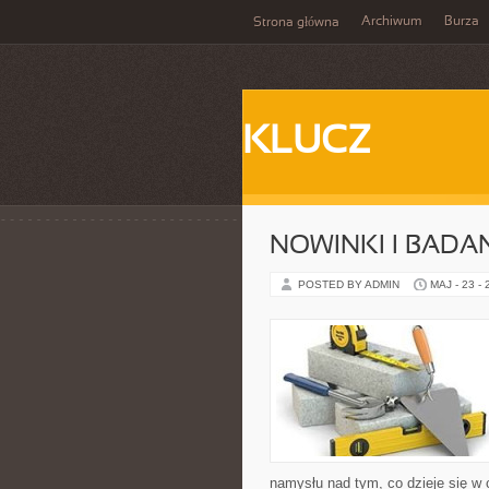
Archiwum
Burza
Strona główna
KLUCZ
NOWINKI I BADA
POSTED BY ADMIN
MAJ - 23 -
namysłu nad tym, co dzieje się w 