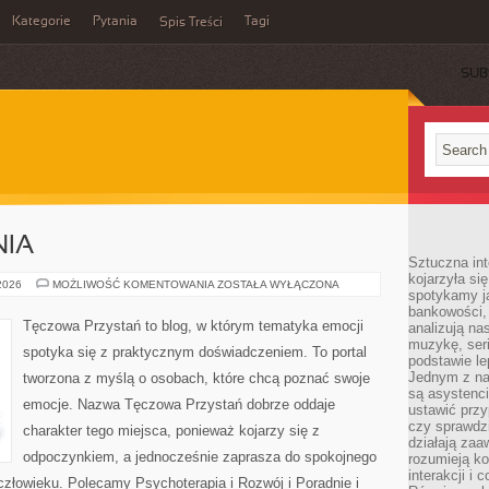
Kategorie
Pytania
Tagi
Spis Treści
SUB
NIA
Sztuczna int
kojarzyła się
NOWINKI
 2026
MOŻLIWOŚĆ KOMENTOWANIA
ZOSTAŁA WYŁĄCZONA
spotykamy ją
I
BADANIA
bankowości,
Tęczowa Przystań to blog, w którym tematyka emocji
analizują n
muzykę, seria
spotyka się z praktycznym doświadczeniem. To portal
podstawie le
Jednym z na
tworzona z myślą o osobach, które chcą poznać swoje
są asystenc
emocje. Nazwa Tęczowa Przystań dobrze oddaje
ustawić przy
czy sprawdzi
charakter tego miejsca, ponieważ kojarzy się z
działają za
odpoczynkiem, a jednocześnie zaprasza do spokojnego
rozumieją ko
interakcji i 
człowieku. Polecamy Psychoterapia i Rozwój i Poradnie i