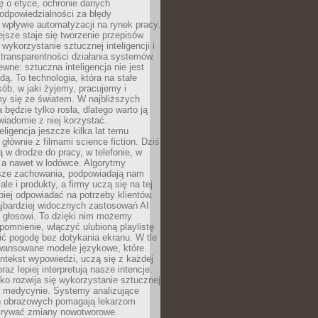
ę o etyce, ochronie danych
odpowiedzialności za błędy
 wpływie automatyzacji na rynek pracy.
jsze staje się tworzenie przepisów
 wykorzystanie sztucznej inteligencji i
transparentności działania systemów.
ewne: sztuczna inteligencja nie jest
ą. To technologia, która na stałe
ób, w jaki żyjemy, pracujemy i
y się ze światem. W najbliższych
la będzie tylko rosła, dlatego warto ją
wiadomie z niej korzystać.
eligencja jeszcze kilka lat temu
 głównie z filmami science fiction. Dziś
 w drodze do pracy, w telefonie, w
 a nawet w lodówce. Algorytmy
asze zachowania, podpowiadają nam
le i produkty, a firmy uczą się na tej
piej odpowiadać na potrzeby klientów.
jbardziej widocznych zastosowań AI
i głosowi. To dzięki nim możemy
pomnienie, włączyć ulubioną playlistę
ć pogodę bez dotykania ekranu. W tle
awansowane modele językowe, które
ntekst wypowiedzi, uczą się z każdej
coraz lepiej interpretują nasze intencje.
o rozwija się wykorzystanie sztucznej
 w medycynie. Systemy analizujące
ń obrazowych pomagają lekarzom
krywać zmiany nowotworowe.