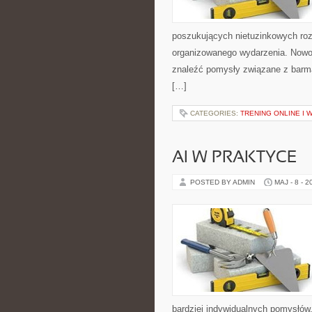
poszukujących nietuzinkowych ro
organizowanego wydarzenia. Nowoś
znaleźć pomysły związane z barm
[…]
CATEGORIES:
TRENING ONLINE I 
AI W PRAKTYCE
POSTED BY ADMIN
MAJ - 8 - 2
bardziej indywidualnych pomysłów.