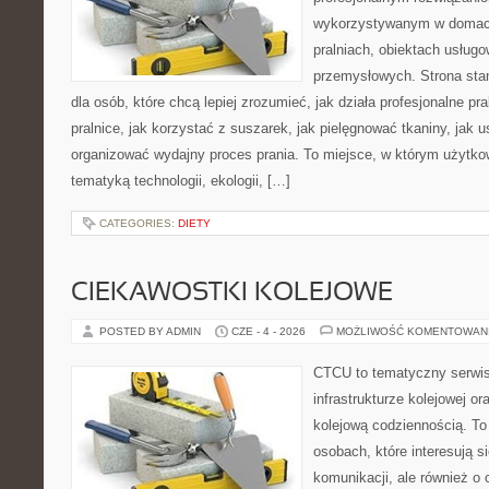
wykorzystywanym w domach,
pralniach, obiektach usług
przemysłowych. Strona sta
dla osób, które chcą lepiej zrozumieć, jak działa profesjonalne pra
pralnice, jak korzystać z suszarek, jak pielęgnować tkaniny, jak 
organizować wydajny proces prania. To miejsce, w którym użytkow
tematyką technologii, ekologii, […]
CATEGORIES:
DIETY
CIEKAWOSTKI KOLEJOWE
POSTED BY ADMIN
CZE - 4 - 2026
MOŻLIWOŚĆ KOMENTOWAN
CTCU to tematyczny serwis,
infrastrukturze kolejowej o
kolejową codziennością. To
osobach, które interesują s
komunikacji, ale również o