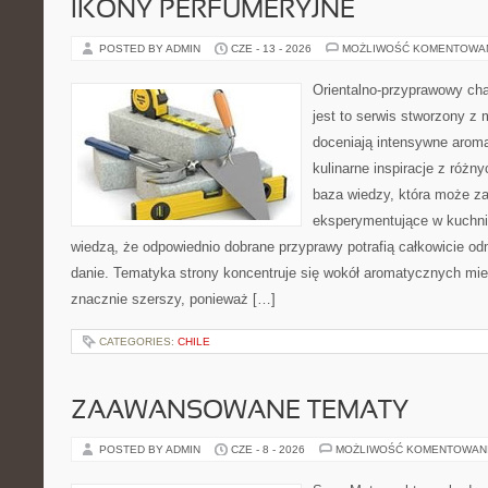
IKONY PERFUMERYJNE
POSTED BY ADMIN
CZE - 13 - 2026
MOŻLIWOŚĆ KOMENTOWA
Orientalno-przyprawowy char
jest to serwis stworzony z 
doceniają intensywne aroma
kulinarne inspiracje z różny
baza wiedzy, która może z
eksperymentujące w kuchni,
wiedzą, że odpowiednio dobrane przyprawy potrafią całkowicie od
danie. Tematyka strony koncentruje się wokół aromatycznych miesz
znacznie szerszy, ponieważ […]
CATEGORIES:
CHILE
ZAAWANSOWANE TEMATY
POSTED BY ADMIN
CZE - 8 - 2026
MOŻLIWOŚĆ KOMENTOWAN