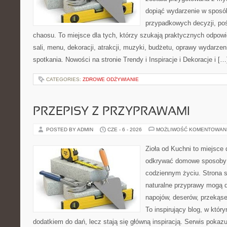
dopiąć wydarzenie w sposó
przypadkowych decyzji, poś
chaosu. To miejsce dla tych, którzy szukają praktycznych odpo
sali, menu, dekoracji, atrakcji, muzyki, budżetu, oprawy wydarze
spotkania. Nowości na stronie Trendy i Inspiracje i Dekoracje i […
CATEGORIES:
ZDROWE ODŻYWIANIE
PRZEPISY Z PRZYPRAWAMI
POSTED BY ADMIN
CZE - 6 - 2026
MOŻLIWOŚĆ KOMENTOWAN
Zioła od Kuchni to miejsce 
odkrywać domowe sposoby 
codziennym życiu. Strona s
naturalne przyprawy mogą 
napojów, deserów, przekąs
To inspirujący blog, w który
dodatkiem do dań, lecz stają się główną inspiracją. Serwis poka