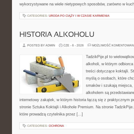
wykorzystywane na wiele nietypowych sposobów, zarówno w kuchni
CATEGORIES:
URODA PO CIĄŻY I W CZASIE KARMIENIA
HISTORIA ALKOHOLU
POSTED BY ADMIN
CZE - 6 - 2026
MOŻLIWOŚĆ KOMENTOWAN
TadzikPije.pl to wielowątk
alkoholi, w którym odbiorc
treści dotyczące koktajli. 
myślą o osobach, które ch
smaków i szukają miejsca,
alkoholem są przedstawian
internetowy zakątek, w którym historia łączą się z praktycznym 
stronie Sztuka Koktajli i Alkohole Premium. Na stronie TadzikPije
które prowadzą czytelnika przez […]
CATEGORIES:
OCHRONA