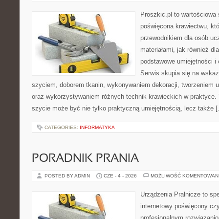
Proszkic.pl to wartościowa 
poświęcona krawiectwu, któ
przewodnikiem dla osób uc
materiałami, jak również dla
podstawowe umiejętności i 
Serwis skupia się na wska
szyciem, doborem tkanin, wykonywaniem dekoracji, tworzeniem 
oraz wykorzystywaniem różnych technik krawieckich w praktyce. T
szycie może być nie tylko praktyczną umiejętnością, lecz także 
CATEGORIES:
INFORMATYKA
PORADNIK PRANIA
POSTED BY ADMIN
CZE - 4 - 2026
MOŻLIWOŚĆ KOMENTOWAN
Urządzenia Pralnicze to spe
internetowy poświęcony czy
profesjonalnym rozwiązan