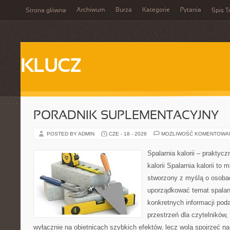
Archiwum
Burza
Kategorie
Pytania
Strona główna
Spis T
KLUCZ
PORADNIK SUPLEMENTACYJNY
POSTED BY ADMIN
CZE - 18 - 2026
MOŻLIWOŚĆ KOMENTOWA
Spalarnia kalorii – praktyc
kalorii Spalarnia kalorii to 
stworzony z myślą o osoba
uporządkować temat spalania
konkretnych informacji pod
przestrzeń dla czytelników,
wyłącznie na obietnicach szybkich efektów, lecz wolą spojrzeć na