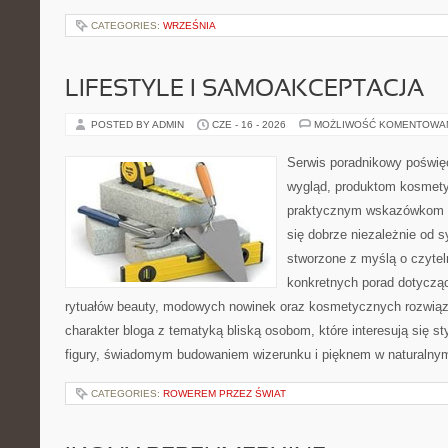
CATEGORIES:
WRZEŚNIA
LIFESTYLE I SAMOAKCEPTACJA
POSTED BY ADMIN
CZE - 16 - 2026
MOŻLIWOŚĆ KOMENTOWA
Serwis poradnikowy poświęc
wygląd, produktom kosmet
praktycznym wskazówkom d
się dobrze niezależnie od s
stworzone z myślą o czytel
konkretnych porad dotycząc
rytuałów beauty, modowych nowinek oraz kosmetycznych rozwiąza
charakter bloga z tematyką bliską osobom, które interesują się s
figury, świadomym budowaniem wizerunku i pięknem w naturalny
CATEGORIES:
ROWEREM PRZEZ ŚWIAT