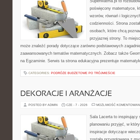
SuperMatma.pl to rozbudow
poświęcony matematyce, któ
wzorów, równań i logicznyc
codzienności. Strona zosta
osobach, które chcą poznaw
przyjaznej strony. To miejs
może znaleźć porady dotyczące zarówno podstawowych zagadnień,
zaawansowanych tematów matematycznych. Zobacz także Geomet
na Egzaminie. Serwis ta strona edukacyjna prezentuje matematy
CATEGORIES:
PODRÓŻE BUDŻETOWE PO TRÓJMIEŚCIE
DEKORACJE I ARANŻACJE
POSTED BY ADMIN
CZE - 7 - 2026
MOŻLIWOŚĆ KOMENTOWAN
Sala Lacerta to inspirujący
planowaniu przyjęć, w któr
inspiracje dotyczące wiecz
została przygotowana z myś