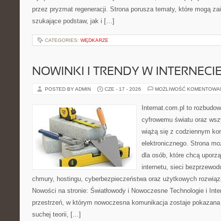
przez pryzmat regeneracji. Strona porusza tematy, które mogą z
szukające podstaw, jak i […]
CATEGORIES:
WĘDKARZE
NOWINKI I TRENDY W INTERNECI
POSTED BY ADMIN
CZE - 17 - 2026
MOŻLIWOŚĆ KOMENTOWA
Internat.com.pl to rozbudo
cyfrowemu światu oraz wsz
wiążą się z codziennym ko
elektronicznego. Strona m
dla osób, które chcą uporz
internetu, sieci bezprzewo
chmury, hostingu, cyberbezpieczeństwa oraz użytkowych rozwiąz
Nowości na stronie: Światłowody i Nowoczesne Technologie i Inter
przestrzeń, w którym nowoczesna komunikacja zostaje pokazana
suchej teorii, […]