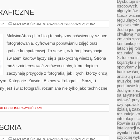
Dyskutuje si
osobowych, 
algorytmów i
RAFICZNE
Coraz ważnie
regulujących
TECHNIKI
026
MOŻLIWOŚĆ KOMENTOWANIA
ZOSTAŁA WYŁĄCZONA
zapewnienie 
FOTOGRAFICZNE
Jedno jest p
chwilową mod
MalwinaAtras.pl to blog tematyczny poświęcony sztuce
zmienia spos
fotografowania, cyfrowemu poprawianiu zdjęć oraz
komunikujem
latach jej ro
grafice komputerowej. To serwis, w której fascynacja
rozumieć i ś
Sztuczna int
światem kadrów łączy się z praktyczną wiedzą. Strona
kojarzyła się
może zainteresować zarówno osoby, które dopiero
spotykamy ją
bankowości,
zaczynają przygodę z fotografią, jak i tych, którzy chcą
analizują n
m. Kategorie: Zawód i Biznes w Fotografii i Sprzęt i
muzykę, seria
podstawie le
 jest świat fotografii, rozumiana nie tylko jako techniczne
Jednym z na
są asystenc
ustawić przy
czy sprawdzi
NIEPEŁNOSPRAWNOŚCIAMI
działają za
rozumieją ko
interakcji i 
Równie szybk
SORIA
inteligencji
wyniki bada
szybciej wy
MASZYNY
026
MOŻLIWOŚĆ KOMENTOWANIA
ZOSTAŁA WYŁĄCZONA