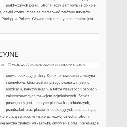
praktycznych porad. Strona łączy zamiłowanie do kolei
, dzięki czemu może zainteresować zarówno turystów.
 i Pociągi w Polsce. Główną osią tematyczną serwisu jest
CYJNE
NOWINKI
026
MOŻLIWOŚĆ KOMENTOWANIA
ZOSTAŁA WYŁĄCZONA
EDUKACYJNE
serwis edukacyjny Biały Kotek to nowoczesna witryna
internetowa, która została przygotowana z myślą o
rodzicach, nauczycielach, a także wszystkich osobach
zainteresowanych rozwojem najmłodszych. Serwis
poświęcony jest tematyce placówek opiekuńczych,
przedszkoli oraz placówek edukacyjnych, dostarczając
 które chcą świadomie wspierać rozwój dziecka. Strona
rej można znaleźć wskazówki, omówienia oraz interesujące