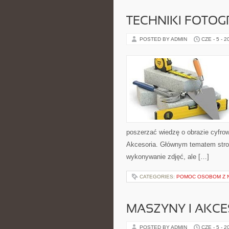
TECHNIKI FOTOG
POSTED BY ADMIN
CZE - 5 - 2
poszerzać wiedzę o obrazie cyfrowy
Akcesoria. Głównym tematem strony
wykonywanie zdjęć, ale […]
CATEGORIES:
POMOC OSOBOM Z 
MASZYNY I AKCE
POSTED BY ADMIN
CZE - 5 - 2