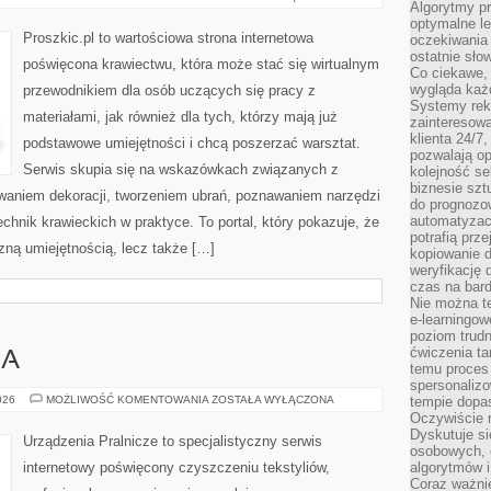
Algorytmy pr
I
AKCESORIA
optymalne le
Proszkic.pl to wartościowa strona internetowa
oczekiwania 
ostatnie sło
poświęcona krawiectwu, która może stać się wirtualnym
Co ciekawe, 
wygląda ka
przewodnikiem dla osób uczących się pracy z
Systemy reko
materiałami, jak również dla tych, którzy mają już
zainteresowa
klienta 24/7
podstawowe umiejętności i chcą poszerzać warsztat.
pozwalają op
Serwis skupia się na wskazówkach związanych z
kolejność se
biznesie szt
waniem dekoracji, tworzeniem ubrań, poznawaniem narzędzi
do prognozo
automatyzac
hnik krawieckich w praktyce. To portal, który pokazuje, że
potrafią prz
zną umiejętnością, lecz także […]
kopiowanie 
weryfikację
czas na bard
Nie można te
e-learningow
poziom trudn
ćwiczenia ta
IA
temu proces 
spersonaliz
PORADNIK
026
MOŻLIWOŚĆ KOMENTOWANIA
ZOSTAŁA WYŁĄCZONA
tempie dopa
PRANIA
Oczywiście r
Dyskutuje si
Urządzenia Pralnicze to specjalistyczny serwis
osobowych, 
internetowy poświęcony czyszczeniu tekstyliów,
algorytmów i
Coraz ważnie