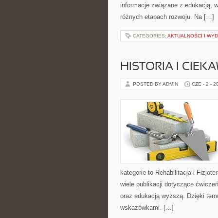
informacje związane z edukacją, 
różnych etapach rozwoju. Na […]
CATEGORIES:
AKTUALNOŚCI I WY
HISTORIA I CIEK
POSTED BY ADMIN
CZE - 2 - 2
kategorie to Rehabilitacja i Fizjot
wiele publikacji dotyczące ćwiczeń
oraz edukacją wyższą. Dzięki tem
wskazówkami. […]