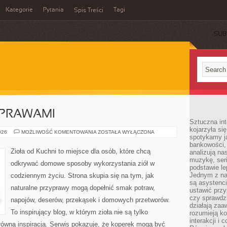
Kategorie
Pytania
Tagi
Spis Treści
SUB
YPRAWAMI
Sztuczna int
kojarzyła się
PRZEPISY
026
MOŻLIWOŚĆ KOMENTOWANIA
ZOSTAŁA WYŁĄCZONA
spotykamy ją
Z
PRZYPRAWAMI
bankowości,
Zioła od Kuchni to miejsce dla osób, które chcą
analizują n
muzykę, seria
odkrywać domowe sposoby wykorzystania ziół w
podstawie le
Jednym z na
codziennym życiu. Strona skupia się na tym, jak
są asystenc
naturalne przyprawy mogą dopełnić smak potraw,
ustawić przy
czy sprawdzi
napojów, deserów, przekąsek i domowych przetworów.
działają za
To inspirujący blog, w którym zioła nie są tylko
rozumieją ko
interakcji i 
główną inspiracją. Serwis pokazuje, że koperek mogą być