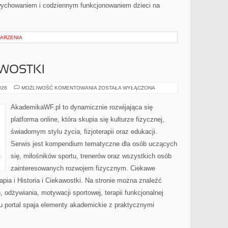
wychowaniem i codziennym funkcjonowaniem dzieci na
DARZENIA
AWOSTKI
HISTORIA
026
MOŻLIWOŚĆ KOMENTOWANIA
ZOSTAŁA WYŁĄCZONA
I
CIEKAWOSTKI
AkademikaWF.pl to dynamicznie rozwijająca się
platforma online, która skupia się kulturze fizycznej,
świadomym stylu życia, fizjoterapii oraz edukacji.
Serwis jest kompendium tematyczne dla osób uczących
się, miłośników sportu, trenerów oraz wszystkich osób
zainteresowanych rozwojem fizycznym. Ciekawe
erapia i Historia i Ciekawostki. Na stronie można znaleźć
, odżywiania, motywacji sportowej, terapii funkcjonalnej
u portal spaja elementy akademickie z praktycznymi