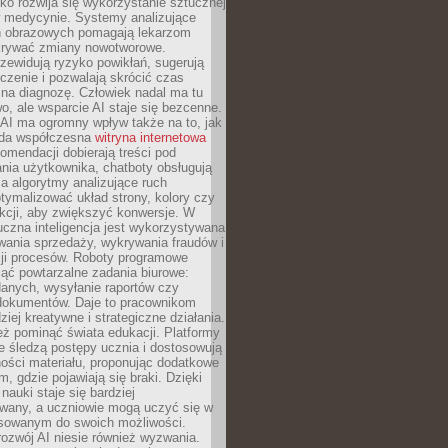
o rozwija się wykorzystanie sztucznej
 w medycynie. Systemy analizujące
ń obrazowych pomagają lekarzom
krywać zmiany nowotworowe.
zewidują ryzyko powikłań, sugerują
czenie i pozwalają skrócić czas
na diagnozę. Człowiek nadal ma tu
wo, ale wsparcie AI staje się bezcenne.
AI ma ogromny wpływ także na to, jak
żda współczesna
witryna internetowa
mendacji dobierają treści pod
nia użytkownika, chatboty obsługują
, a algorytmy analizujące ruch
tymalizować układ strony, kolory czy
kcji, aby zwiększyć konwersje. W
uczna inteligencja jest wykorzystywana
wania sprzedaży, wykrywania fraudów i
ji procesów. Roboty programowe
ejąć powtarzalne zadania biurowe:
danych, wysyłanie raportów czy
 dokumentów. Daje to pracownikom
ziej kreatywne i strategiczne działania.
ż pominąć świata edukacji. Platformy
e śledzą postępy ucznia i dostosowują
ości materiału, proponując dodatkowe
m, gdzie pojawiają się braki. Dzięki
nauki staje się bardziej
owany, a uczniowie mogą uczyć się w
sowanym do swoich możliwości.
ozwój AI niesie również wyzwania.