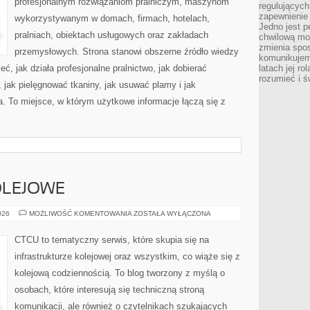
profesjonalnym rozwiązaniom pralniczym, maszynom
regulujących
zapewnienie 
wykorzystywanym w domach, firmach, hotelach,
Jedno jest p
pralniach, obiektach usługowych oraz zakładach
chwilową mod
zmienia spos
przemysłowych. Strona stanowi obszerne źródło wiedzy
komunikujem
eć, jak działa profesjonalne pralnictwo, jak dobierać
latach jej ro
rozumieć i ś
, jak pielęgnować tkaniny, jak usuwać plamy i jak
. To miejsce, w którym użytkowe informacje łączą się z
OLEJOWE
CIEKAWOSTKI
026
MOŻLIWOŚĆ KOMENTOWANIA
ZOSTAŁA WYŁĄCZONA
KOLEJOWE
CTCU to tematyczny serwis, które skupia się na
infrastrukturze kolejowej oraz wszystkim, co wiąże się z
kolejową codziennością. To blog tworzony z myślą o
osobach, które interesują się techniczną stroną
komunikacji, ale również o czytelnikach szukających