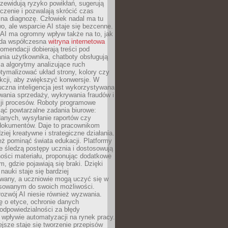
zewidują ryzyko powikłań, sugerują
czenie i pozwalają skrócić czas
na diagnozę. Człowiek nadal ma tu
wo, ale wsparcie AI staje się bezcenne.
AI ma ogromny wpływ także na to, jak
żda współczesna
witryna internetowa
mendacji dobierają treści pod
nia użytkownika, chatboty obsługują
, a algorytmy analizujące ruch
tymalizować układ strony, kolory czy
kcji, aby zwiększyć konwersje. W
uczna inteligencja jest wykorzystywana
wania sprzedaży, wykrywania fraudów i
ji procesów. Roboty programowe
ejąć powtarzalne zadania biurowe:
danych, wysyłanie raportów czy
 dokumentów. Daje to pracownikom
ziej kreatywne i strategiczne działania.
ż pominąć świata edukacji. Platformy
e śledzą postępy ucznia i dostosowują
ości materiału, proponując dodatkowe
m, gdzie pojawiają się braki. Dzięki
nauki staje się bardziej
owany, a uczniowie mogą uczyć się w
sowanym do swoich możliwości.
ozwój AI niesie również wyzwania.
ę o etyce, ochronie danych
odpowiedzialności za błędy
 wpływie automatyzacji na rynek pracy.
jsze staje się tworzenie przepisów