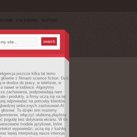
SCRIBE
FACEBOOK
TWITTER
eligencja jeszcze kilka lat temu
 głównie z filmami science fiction. Dziś
 w drodze do pracy, w telefonie, w
 a nawet w lodówce. Algorytmy
asze zachowania, podpowiadają nam
le i produkty, a firmy uczą się na tej
piej odpowiadać na potrzeby klientów.
jbardziej widocznych zastosowań AI
i głosowi. To dzięki nim możemy
pomnienie, włączyć ulubioną playlistę
ć pogodę bez dotykania ekranu. W tle
awansowane modele językowe, które
ntekst wypowiedzi, uczą się z każdej
coraz lepiej interpretują nasze intencje.