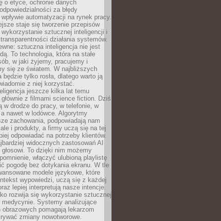
ę o etyce, ochronie danych
odpowiedzialności za błędy
 wpływie automatyzacji na rynek pracy.
jsze staje się tworzenie przepisów
 wykorzystanie sztucznej inteligencji i
transparentności działania systemów.
ewne: sztuczna inteligencja nie jest
ą. To technologia, która na stałe
ób, w jaki żyjemy, pracujemy i
y się ze światem. W najbliższych
la będzie tylko rosła, dlatego warto ją
wiadomie z niej korzystać.
eligencja jeszcze kilka lat temu
 głównie z filmami science fiction. Dziś
 w drodze do pracy, w telefonie, w
 a nawet w lodówce. Algorytmy
asze zachowania, podpowiadają nam
le i produkty, a firmy uczą się na tej
piej odpowiadać na potrzeby klientów.
jbardziej widocznych zastosowań AI
i głosowi. To dzięki nim możemy
pomnienie, włączyć ulubioną playlistę
ć pogodę bez dotykania ekranu. W tle
awansowane modele językowe, które
ntekst wypowiedzi, uczą się z każdej
coraz lepiej interpretują nasze intencje.
o rozwija się wykorzystanie sztucznej
 w medycynie. Systemy analizujące
ń obrazowych pomagają lekarzom
krywać zmiany nowotworowe.