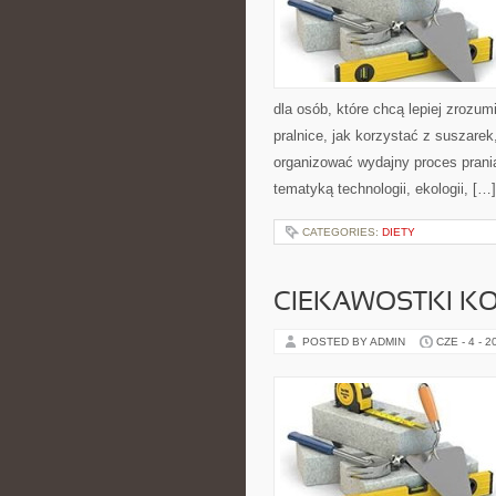
dla osób, które chcą lepiej zrozumi
pralnice, jak korzystać z suszarek
organizować wydajny proces prania
tematyką technologii, ekologii, […]
CATEGORIES:
DIETY
CIEKAWOSTKI K
POSTED BY ADMIN
CZE - 4 - 2