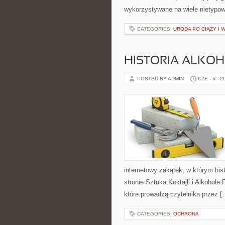
wykorzystywane na wiele nietypow
CATEGORIES:
URODA PO CIĄŻY I 
HISTORIA ALKO
POSTED BY ADMIN
CZE - 6 - 2
internetowy zakątek, w którym his
stronie Sztuka Koktajli i Alkohole
które prowadzą czytelnika przez [
CATEGORIES:
OCHRONA