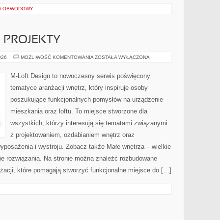
NG OBWODOWY
E PROJEKTY
DIY
026
MOŻLIWOŚĆ KOMENTOWANIA
ZOSTAŁA WYŁĄCZONA
I
KREATYWNE
PROJEKTY
M-Loft Design to nowoczesny serwis poświęcony
tematyce aranżacji wnętrz, który inspiruje osoby
poszukujące funkcjonalnych pomysłów na urządzenie
mieszkania oraz loftu. To miejsce stworzone dla
wszystkich, którzy interesują się tematami związanymi
z projektowaniem, ozdabianiem wnętrz oraz
yposażenia i wystroju. Zobacz także Małe wnętrza – wielkie
kie rozwiązania. Na stronie można znaleźć rozbudowane
żacji, które pomagają stworzyć funkcjonalne miejsce do […]