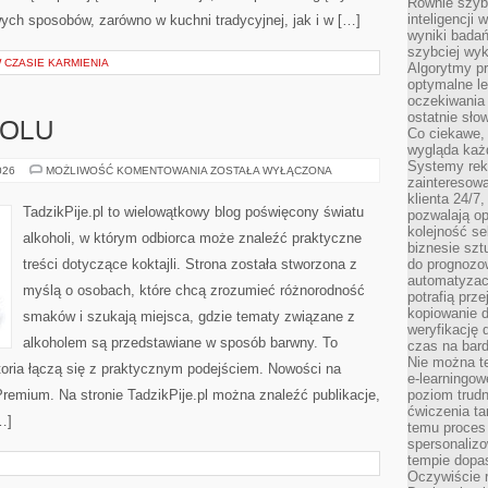
Równie szybk
inteligencji
ych sposobów, zarówno w kuchni tradycyjnej, jak i w […]
wyniki bada
szybciej wy
W CZASIE KARMIENIA
Algorytmy pr
optymalne le
oczekiwania 
ostatnie sło
HOLU
Co ciekawe, 
wygląda ka
Systemy reko
HISTORIA
026
MOŻLIWOŚĆ KOMENTOWANIA
ZOSTAŁA WYŁĄCZONA
zainteresowa
ALKOHOLU
klienta 24/7
TadzikPije.pl to wielowątkowy blog poświęcony światu
pozwalają op
kolejność se
alkoholi, w którym odbiorca może znaleźć praktyczne
biznesie szt
treści dotyczące koktajli. Strona została stworzona z
do prognozo
automatyzac
myślą o osobach, które chcą zrozumieć różnorodność
potrafią prz
kopiowanie 
smaków i szukają miejsca, gdzie tematy związane z
weryfikację
alkoholem są przedstawiane w sposób barwny. To
czas na bard
Nie można te
toria łączą się z praktycznym podejściem. Nowości na
e-learningow
 Premium. Na stronie TadzikPije.pl można znaleźć publikacje,
poziom trudn
ćwiczenia ta
…]
temu proces 
spersonaliz
tempie dopa
Oczywiście r