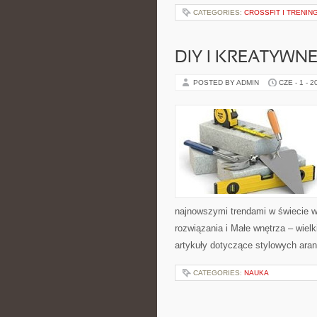
CATEGORIES:
CROSSFIT I TRENI
DIY I KREATYWN
POSTED BY ADMIN
CZE - 1 - 2
najnowszymi trendami w świecie w
rozwiązania i Małe wnętrza – wiel
artykuły dotyczące stylowych aran
CATEGORIES:
NAUKA