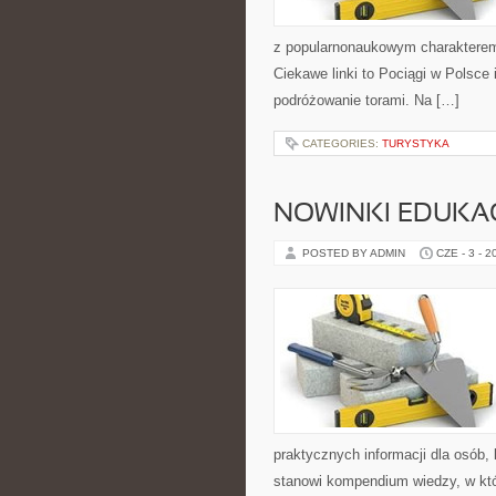
z popularnonaukowym charakterem
Ciekawe linki to Pociągi w Polsce
podróżowanie torami. Na […]
CATEGORIES:
TURYSTYKA
NOWINKI EDUKA
POSTED BY ADMIN
CZE - 3 - 2
praktycznych informacji dla osób,
stanowi kompendium wiedzy, w któ