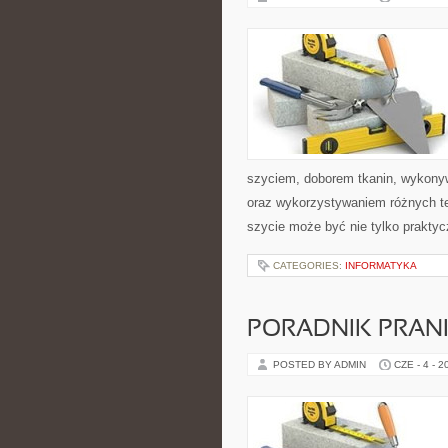
szyciem, doborem tkanin, wykony
oraz wykorzystywaniem różnych tec
szycie może być nie tylko praktyc
CATEGORIES:
INFORMATYKA
PORADNIK PRAN
POSTED BY ADMIN
CZE - 4 - 2