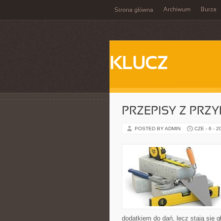
Archiwum
Burza
Strona główna
KLUCZ
PRZEPISY Z PRZ
POSTED BY ADMIN
CZE - 6 - 2
dodatkiem do dań, lecz stają się 