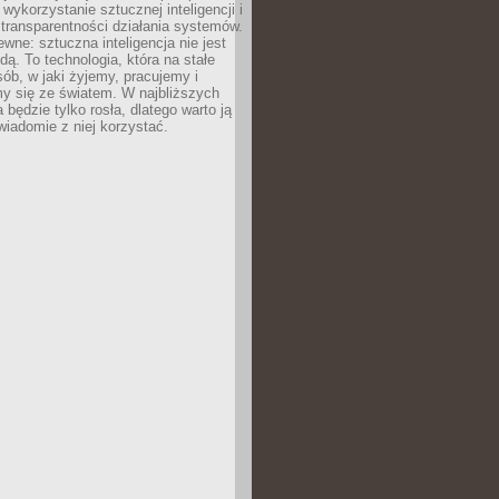
 wykorzystanie sztucznej inteligencji i
transparentności działania systemów.
ewne: sztuczna inteligencja nie jest
ą. To technologia, która na stałe
ób, w jaki żyjemy, pracujemy i
y się ze światem. W najbliższych
la będzie tylko rosła, dlatego warto ją
wiadomie z niej korzystać.