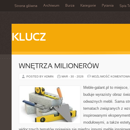
Archiwum
Burza
Kategorie
Pytania
Strona główna
Spis T
KLUCZ
WNĘTRZA MILIONERÓW
POSTED BY ADMIN
MAR - 30 - 2026
MOŻLIWOŚĆ KOMENTOWA
Meble-galant.pl to miejsce,
buduje wyrazisty obraz świa
odważnych mebli. Sama str
tematach związanych z wzo
inspirowanymi eksperyment
modułowymi, a także estet
widocznych tematów pojawiają się między innymi meble inspirow