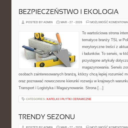
BEZPIECZEŃSTWO I EKOLOGIA
POSTED BY ADMIN
MAR - 27 - 2026
MOŻLIWOŚĆ KOMENTOWA
To wartościowa strona inte
tematyce branży TSL w Pol
merytoryczne treści z aktua
i ładunków. To serwis, w k
przystępne artykuły dotycząc
magazynowania. Serwis zos
osobach zainteresowanych branżą, którzy chcą lepiej rozumieć m
oraz poznawać nowoczesne kierunki rozwoju w krajowych warunka
Transport i Logistyka i Magazynowanie. Strona […]
CATEGORIES:
KAFELKI I PŁYTKI CERAMICZNE
TRENDY SEZONU
POSTED BY ADMIN
MAR - 27 - 2026
MOŻLIWOŚĆ KOMENTOWA