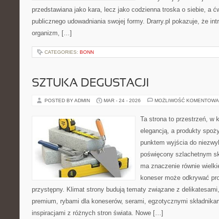
przedstawiana jako kara, lecz jako codzienna troska o siebie, a 
publicznego udowadniania swojej formy. Drarry.pl pokazuje, że i
organizm, […]
CATEGORIES:
BONN
SZTUKA DEGUSTACJI
POSTED BY ADMIN
MAR - 24 - 2026
MOŻLIWOŚĆ KOMENTOWA
Ta strona to przestrzeń, w
elegancją, a produkty spoż
punktem wyjścia do niezwyk
poświęcony szlachetnym sk
ma znaczenie równie wielki
koneser może odkrywać pr
przystępny. Klimat strony budują tematy związane z delikatesami
premium, rybami dla koneserów, serami, egzotycznymi składnikam
inspiracjami z różnych stron świata. Nowe […]