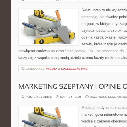
Świat ubrań to nie wyłączn
prezencję, ale również pełn
miejsce, w którym stylizacj
użytecznością, a szeroki a
coś na każdą okazję i wsz
serwis, które inspiruje oso
rozwiązań zarówno na zimniejsze poranki, jak i na słoneczne dni.
łączy się z współczesną modą, dzięki czemu każdy może odnale
CATEGORIES:
WIEDZA O SPOŁECZEŃSTWIE
MARKETING SZEPTANY I OPINIE 
POSTED BY ADMIN
MAR - 26 - 2026
MOŻLIWOŚĆ KOMENTOWA
Mobiu.pl to dynamiczna pla
marketingowi internetowemu,
wiedzę z zakresu obecności