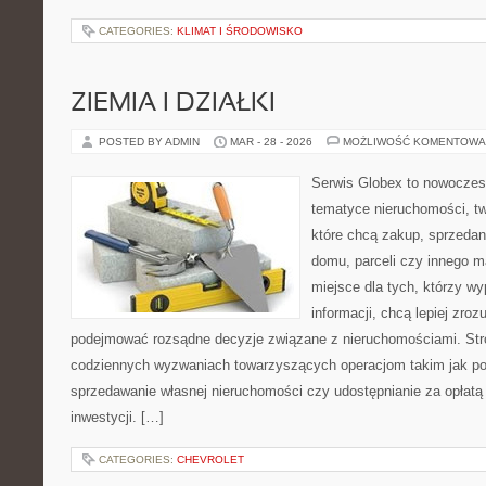
CATEGORIES:
KLIMAT I ŚRODOWISKO
ZIEMIA I DZIAŁKI
POSTED BY ADMIN
MAR - 28 - 2026
MOŻLIWOŚĆ KOMENTOWA
Serwis Globex to nowoczes
tematyce nieruchomości, t
które chcą zakup, sprzedan
domu, parceli czy innego m
miejsce dla tych, którzy w
informacji, chcą lepiej zro
podejmować rozsądne decyzje związane z nieruchomościami. Stro
codziennych wyzwaniach towarzyszących operacjom takim jak po
sprzedawanie własnej nieruchomości czy udostępnianie za opłatą 
inwestycji. […]
CATEGORIES:
CHEVROLET