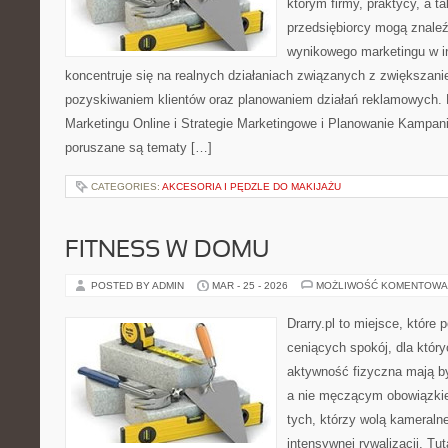
którym firmy, praktycy, a t
przedsiębiorcy mogą znaleź
wynikowego marketingu w in
koncentruje się na realnych działaniach związanych z zwiększan
pozyskiwaniem klientów oraz planowaniem działań reklamowych.
Marketingu Online i Strategie Marketingowe i Planowanie Kampani
poruszane są tematy […]
CATEGORIES:
AKCESORIA I PĘDZLE DO MAKIJAŻU
FITNESS W DOMU
POSTED BY ADMIN
MAR - 25 - 2026
MOŻLIWOŚĆ KOMENTOWA
Drarry.pl to miejsce, które
ceniących spokój, dla któr
aktywność fizyczna mają b
a nie męczącym obowiązkie
tych, którzy wolą kameraln
intensywnej rywalizacji. Tut