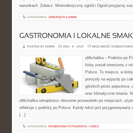
warunkach. Zobacz: Minimalistyczny ogród i Ogród przyjazny sus
CATEGORIES:
ZWIERZĘTA ŁOWNE
GASTRONOMIA I LOKALNE SMAK
POSTED BY ADMIN
GRU - 6 - 2025
MOŻLIWOŚĆ KOMENTOWAN
uMichalika – Podróże po Pol
który został stworzony z m
Polsce. To miejsce, w któr
pomysły na wyjazdy po cał
górskich przez pojezierza, 
oraz klimatyczne miasta. Na
uMichalika odnajdziesz obszerne przewodniki po miejscach, użyt
refleksje z podróży po Polsce. Każdy tekst jest przygotowywany 
[…]
CATEGORIES:
ROWEROWA FOTOGRAFIA I VIDEO