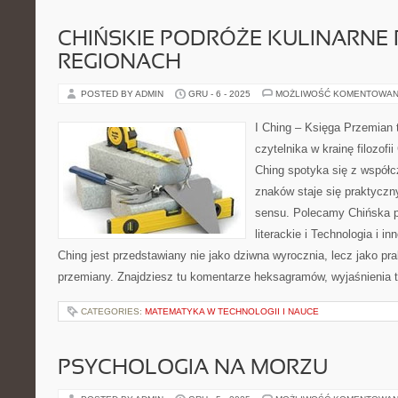
CHIŃSKIE PODRÓŻE KULINARNE
REGIONACH
POSTED BY ADMIN
GRU - 6 - 2025
MOŻLIWOŚĆ KOMENTOWAN
I Ching – Księga Przemian 
czytelnika w krainę filozofii
Ching spotyka się z współc
znaków staje się praktycz
sensu. Polecamy Chińska p
literackie i Technologia i in
Ching jest przedstawiany nie jako dziwna wyrocznia, lecz jako p
przemiany. Znajdziesz tu komentarze heksagramów, wyjaśnienia 
CATEGORIES:
MATEMATYKA W TECHNOLOGII I NAUCE
PSYCHOLOGIA NA MORZU