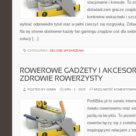
stacjonarne i konsole. To s
doświadczeni gracze znajdą
konkretne wskazówki i szcz
wybrać odpowiedni tytuł oraz w pełni cieszyć się rozgrywką. Zob
Na tej stronie dosłownie każdy fan gamingu znajdzie coś dla sie
solucji […]
CATEGORIES:
ZIELONE WYDARZENIA
ROWEROWE GADŻETY I AKCESORI
ZDROWIE ROWERZYSTY
POSTED BY ADMIN
GRU - 2 - 2025
MOŻLIWOŚĆ KOMENTOWAN
ProfiBike.pl to serwis inte
światu rowerowemu oraz ws
jazdą na bicyklu. To przest
rowerów łączy się z rzetel
inspirującymi relacjami z t