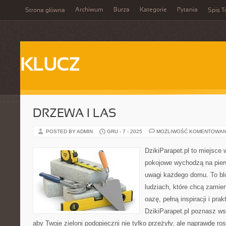
Archiwum
Burza
Kategorie
Pytania
Strona główna
Spis T
KLUCZ
DRZEWA I LAS
POSTED BY ADMIN
GRU - 7 - 2025
MOŻLIWOŚĆ KOMENTOWAN
DzikiParapet.pl to miejsce 
pokojowe wychodzą na pierw
uwagi każdego domu. To bl
ludziach, które chcą zamien
oazę, pełną inspiracji i pr
DzikiParapet.pl poznasz ws
aby Twoje zieloni podopieczni nie tylko przeżyły, ale naprawdę r