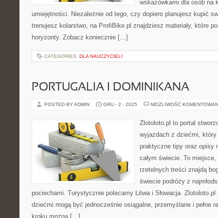
wskazówkami dla osób na 
umiejętności. Niezależnie od tego, czy dopiero planujesz kupić sw
trenujesz kolarstwo, na ProfiBike.pl znajdziesz materiały, które 
horyzonty. Zobacz koniecznie […]
CATEGORIES:
DLA NAUCZYCIELI
PORTUGALIA I DOMINIKANA
POSTED BY ADMIN
GRU - 2 - 2025
MOŻLIWOŚĆ KOMENTOWAN
Zlotoloto.pl to portal stwo
wyjazdach z dziećmi, który
praktyczne tipy oraz opisy 
całym świecie. To miejsce,
rzetelnych treści znajdą bog
świecie podróży z najmłods
pociechami. Turystycznie polecamy Litwa i Słowacja. Zlotoloto.pl
dziećmi mogą być jednocześnie osiągalne, przemyślane i pełne ra
kroku można […]