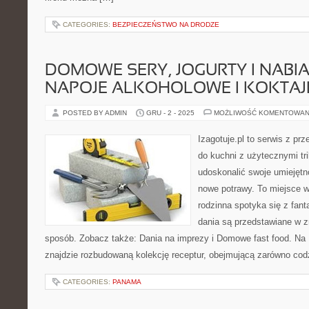
CATEGORIES:
BEZPIECZEŃSTWO NA DRODZE
DOMOWE SERY, JOGURTY I NABIAŁ
NAPOJE ALKOHOLOWE I KOKTAJ
POSTED BY ADMIN
GRU - 2 - 2025
MOŻLIWOŚĆ KOMENTOWAN
Izagotuje.pl to serwis z prz
do kuchni z użytecznymi tri
udoskonalić swoje umiejętn
nowe potrawy. To miejsce w
rodzinna spotyka się z fant
dania są przedstawiane w z
sposób. Zobacz także: Dania na imprezy i Domowe fast food. Na I
znajdzie rozbudowaną kolekcję receptur, obejmującą zarówno codz
CATEGORIES:
PANAMA