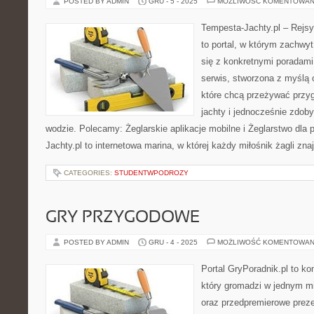
POSTED BY ADMIN
GRU - 5 - 2025
MOŻLIWOŚĆ KOMENTOWAN
Tempesta-Jachty.pl – Rejsy
to portal, w którym zachwy
się z konkretnymi poradami
serwis, stworzona z myślą 
które chcą przeżywać przy
jachty i jednocześnie zdo
wodzie. Polecamy: Żeglarskie aplikacje mobilne i Żeglarstwo dla
Jachty.pl to internetowa marina, w której każdy miłośnik żagli zna
CATEGORIES:
STUDENTWPODROZY
GRY PRZYGODOWE
POSTED BY ADMIN
GRU - 4 - 2025
MOŻLIWOŚĆ KOMENTOWAN
Portal GryPoradnik.pl to k
który gromadzi w jednym mi
oraz przedpremierowe preze