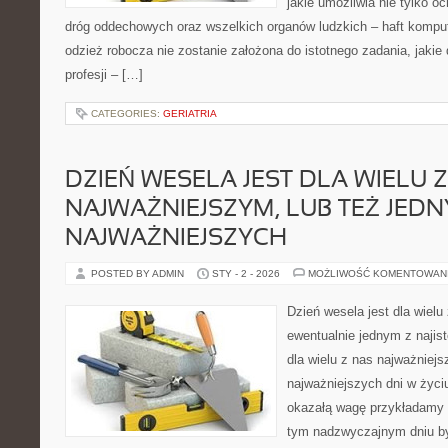
jakie umożliwia nie tylko oc
dróg oddechowych oraz wszelkich organów ludzkich – haft kompu
odzież robocza nie zostanie założona do istotnego zadania, jaki
profesji – […]
CATEGORIES:
GERIATRIA
DZIEŃ WESELA JEST DLA WIELU 
NAJWAŻNIEJSZYM, LUB TEŻ JEDN
NAJWAŻNIEJSZYCH
POSTED BY ADMIN
STY - 2 - 2026
MOŻLIWOŚĆ KOMENTOWAN
Dzień wesela jest dla wielu 
ewentualnie jednym z najist
dla wielu z nas najważniej
najważniejszych dni w życiu
okazałą wagę przykładamy 
tym nadzwyczajnym dniu był