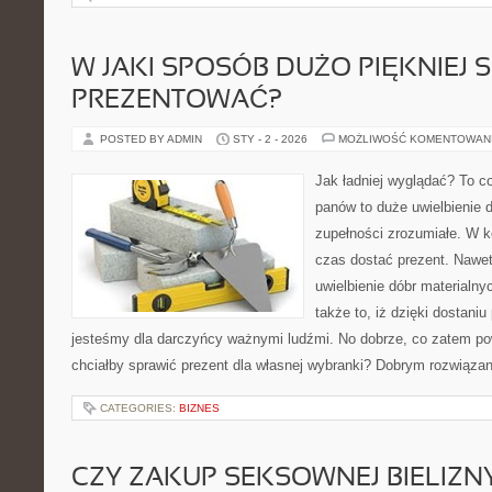
W JAKI SPOSÓB DUŻO PIĘKNIEJ S
PREZENTOWAĆ?
POSTED BY ADMIN
STY - 2 - 2026
MOŻLIWOŚĆ KOMENTOWAN
Jak ładniej wyglądać? To co
panów to duże uwielbienie 
zupełności zrozumiałe. W k
czas dostać prezent. Nawet 
uwielbienie dóbr materialnyc
także to, iż dzięki dostani
jesteśmy dla darczyńcy ważnymi ludźmi. No dobrze, co zatem powi
chciałby sprawić prezent dla własnej wybranki? Dobrym rozwiąza
CATEGORIES:
BIZNES
CZY ZAKUP SEKSOWNEJ BIELIZN