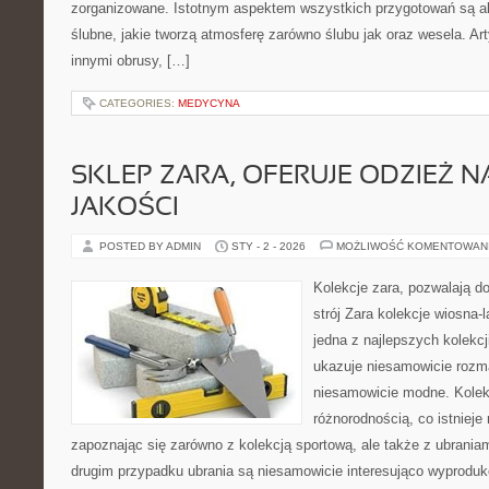
zorganizowane. Istotnym aspektem wszystkich przygotowań są ak
ślubne, jakie tworzą atmosferę zarówno ślubu jak oraz wesela. Ar
innymi obrusy, […]
CATEGORIES:
MEDYCYNA
SKLEP ZARA, OFERUJE ODZIEŻ N
JAKOŚCI
POSTED BY ADMIN
STY - 2 - 2026
MOŻLIWOŚĆ KOMENTOWAN
Kolekcje zara, pozwalają do
strój Zara kolekcje wiosna-l
jedna z najlepszych kolekcj
ukazuje niesamowicie rozmai
niesamowicie modne. Kolekc
różnorodnością, co istniej
zapoznając się zarówno z kolekcją sportową, ale także z ubrania
drugim przypadku ubrania są niesamowicie interesująco wyproduk