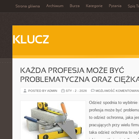
Archiwum
Burza
Kategorie
Pytania
Strona główna
Spis T
KLUCZ
KAŻDA PROFESJA MOŻE BYĆ
PROBLEMATYCZNA ORAZ CIĘŻKA
POSTED BY ADMIN
STY - 2 - 2026
MOŻLIWOŚĆ KOMENTOWAN
Odzież spodnia to wybitnie
profesja może być problema
to odzież ochronna, jaka je
pracujących przy wielu firm
taka odzież ochronna to wyb