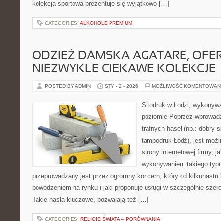
kolekcja sportowa prezentuje się wyjątkowo […]
CATEGORIES:
ALKOHOLE PREMIUM
ODZIEŻ DAMSKA AGATARE, OFE
NIEZWYKLE CIEKAWE KOLEKCJE
POSTED BY ADMIN
STY - 2 - 2026
MOŻLIWOŚĆ KOMENTOWAN
Sitodruk w Łodzi, wykonyw
poziomie Poprzez wprowad
trafnych haseł (np.: dobry s
tampodruk Łódź), jest moż
strony internetowej firmy, ja
wykonywaniem takiego typu 
przeprowadzany jest przez ogromny koncern, który od kilkunastu 
powodzeniem na rynku i jaki proponuje usługi w szczególnie szer
Takie hasła kluczowe, pozwalają też […]
CATEGORIES:
RELIGIE ŚWIATA – PORÓWNANIA