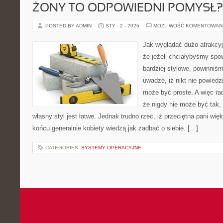
ŻONY TO ODPOWIEDNI POMYSŁ?
POSTED BY ADMIN
STY - 2 - 2026
MOŻLIWOŚĆ KOMENTOWAN
Jak wyglądać dużo atrakcy
że jeżeli chciałybyśmy sp
bardziej stylowe, powinniś
uwadze, iż nikt nie powiedz
może być proste. A więc ra
że nigdy nie może być tak,
własny styl jest łatwe. Jednak trudno rzec, iż przeciętna pani wi
końcu generalnie kobiety wiedzą jak zadbać o siebie. […]
CATEGORIES:
SYSTEMY OPERACYJNE