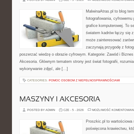
MalwinaAtras.pl to blog te
fotografowania, cyfrowemu 
grafice komputerowej. To se
światem kadrów łączy się z
może zainteresować zarówn
zaczynają przygodę z fotogra
poszerzać wiedzę o obrazie cyfrowym. Kategorie: Zawód i Biznes w
Akcesoria. Głównym tematem strony jest świat fotografii, rozumia
wykonywanie zdjęć, ale […]
CATEGORIES:
POMOC OSOBOM Z NIEPEŁNOSPRAWNOŚCIAMI
MASZYNY I AKCESORIA
POSTED BY ADMIN
CZE - 5 - 2026
MOŻLIWOŚĆ KOMENTOWAN
Proszkic.pl to wartościowa 
poświęcona krawiectwu, któ