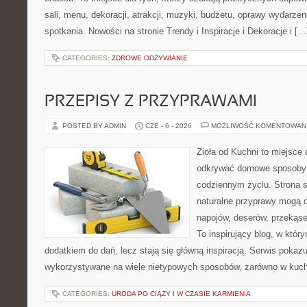
sali, menu, dekoracji, atrakcji, muzyki, budżetu, oprawy wydarze
spotkania. Nowości na stronie Trendy i Inspiracje i Dekoracje i […
CATEGORIES:
ZDROWE ODŻYWIANIE
PRZEPISY Z PRZYPRAWAMI
POSTED BY ADMIN
CZE - 6 - 2026
MOŻLIWOŚĆ KOMENTOWAN
Zioła od Kuchni to miejsce 
odkrywać domowe sposoby 
codziennym życiu. Strona s
naturalne przyprawy mogą 
napojów, deserów, przekąs
To inspirujący blog, w który
dodatkiem do dań, lecz stają się główną inspiracją. Serwis poka
wykorzystywane na wiele nietypowych sposobów, zarówno w kuchni
CATEGORIES:
URODA PO CIĄŻY I W CZASIE KARMIENIA