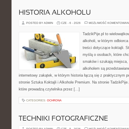
HISTORIA ALKOHOLU
POSTED BY ADMIN
CZE - 6 - 2026
MOŻLIWOŚĆ KOMENTOWAN
TadzikPije.pl to wielowątk
alkoholi, w którym odbiorc
treści dotyczące koktajli. 
myślą o osobach, które ch
smaków i szukają miejsca,
alkoholem są przedstawian
internetowy zakątek, w którym historia łączą się z praktycznym 
stronie Sztuka Koktajli i Alkohole Premium. Na stronie TadzikPije
które prowadzą czytelnika przez […]
CATEGORIES:
OCHRONA
TECHNIKI FOTOGRAFICZNE
POSTED BY ADMIN
CZE - 5 - 2026
MOŻLIWOŚĆ KOMENTOWAN