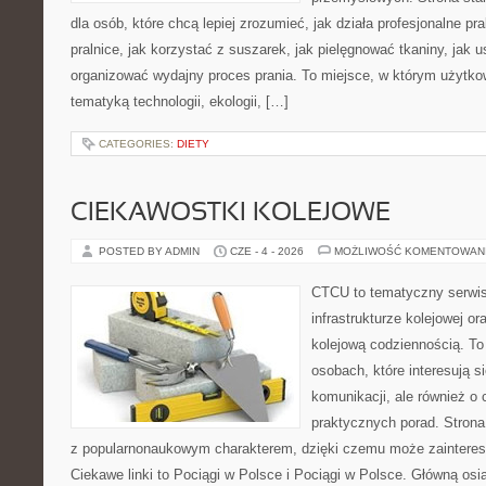
dla osób, które chcą lepiej zrozumieć, jak działa profesjonalne pra
pralnice, jak korzystać z suszarek, jak pielęgnować tkaniny, jak 
organizować wydajny proces prania. To miejsce, w którym użytkow
tematyką technologii, ekologii, […]
CATEGORIES:
DIETY
CIEKAWOSTKI KOLEJOWE
POSTED BY ADMIN
CZE - 4 - 2026
MOŻLIWOŚĆ KOMENTOWAN
CTCU to tematyczny serwis,
infrastrukturze kolejowej o
kolejową codziennością. To
osobach, które interesują s
komunikacji, ale również o
praktycznych porad. Strona
z popularnonaukowym charakterem, dzięki czemu może zainteres
Ciekawe linki to Pociągi w Polsce i Pociągi w Polsce. Główną osi