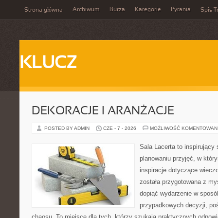
Archiwum
Burza
Kategorie
Pytania
Strona główna
Spis T
KLUCZ
DEKORACJE I ARANŻACJE
POSTED BY ADMIN
CZE - 7 - 2026
MOŻLIWOŚĆ KOMENTOWAN
Sala Lacerta to inspirujący
planowaniu przyjęć, w któr
inspiracje dotyczące wiecz
została przygotowana z myś
dopiąć wydarzenie w sposó
przypadkowych decyzji, poś
chaosu. To miejsce dla tych, którzy szukają praktycznych odpo