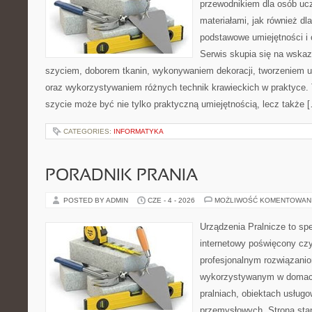
przewodnikiem dla osób uc
materiałami, jak również dla
podstawowe umiejętności i 
Serwis skupia się na wska
szyciem, doborem tkanin, wykonywaniem dekoracji, tworzeniem 
oraz wykorzystywaniem różnych technik krawieckich w praktyce. T
szycie może być nie tylko praktyczną umiejętnością, lecz także 
CATEGORIES:
INFORMATYKA
PORADNIK PRANIA
POSTED BY ADMIN
CZE - 4 - 2026
MOŻLIWOŚĆ KOMENTOWAN
Urządzenia Pralnicze to spe
internetowy poświęcony czy
profesjonalnym rozwiązan
wykorzystywanym w domach,
pralniach, obiektach usług
przemysłowych. Strona sta