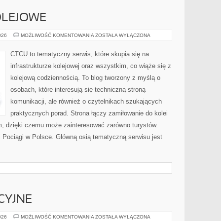
OLEJOWE
CIEKAWOSTKI
026
MOŻLIWOŚĆ KOMENTOWANIA
ZOSTAŁA WYŁĄCZONA
KOLEJOWE
CTCU to tematyczny serwis, które skupia się na
infrastrukturze kolejowej oraz wszystkim, co wiąże się z
kolejową codziennością. To blog tworzony z myślą o
osobach, które interesują się techniczną stroną
komunikacji, ale również o czytelnikach szukających
praktycznych porad. Strona łączy zamiłowanie do kolei
, dzięki czemu może zainteresować zarówno turystów.
 i Pociągi w Polsce. Główną osią tematyczną serwisu jest
CYJNE
NOWINKI
026
MOŻLIWOŚĆ KOMENTOWANIA
ZOSTAŁA WYŁĄCZONA