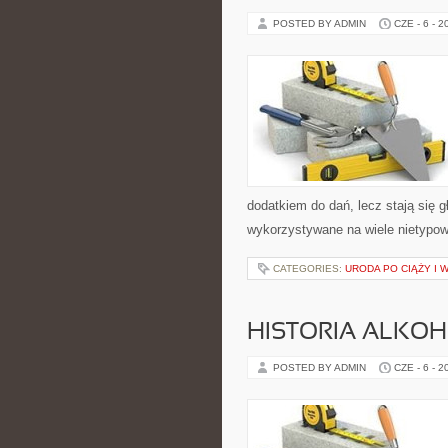
POSTED BY ADMIN
CZE - 6 - 2
dodatkiem do dań, lecz stają się 
wykorzystywane na wiele nietypow
CATEGORIES:
URODA PO CIĄŻY I 
HISTORIA ALKO
POSTED BY ADMIN
CZE - 6 - 2