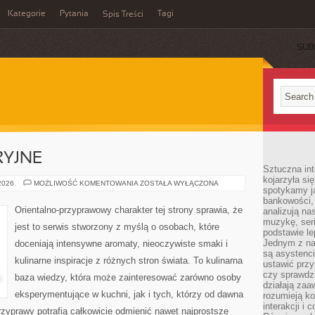
Kategorie
Pytania
Tagi
Spis Treści
SUB
RYJNE
Sztuczna int
kojarzyła się
IKONY
 2026
MOŻLIWOŚĆ KOMENTOWANIA
ZOSTAŁA WYŁĄCZONA
spotykamy ją
PERFUMERYJNE
bankowości,
Orientalno-przyprawowy charakter tej strony sprawia, że
analizują n
muzykę, seria
jest to serwis stworzony z myślą o osobach, które
podstawie le
Jednym z na
doceniają intensywne aromaty, nieoczywiste smaki i
są asystenc
kulinarne inspiracje z różnych stron świata. To kulinarna
ustawić przy
czy sprawdzi
baza wiedzy, która może zainteresować zarówno osoby
działają za
eksperymentujące w kuchni, jak i tych, którzy od dawna
rozumieją ko
interakcji i 
zyprawy potrafią całkowicie odmienić nawet najprostsze