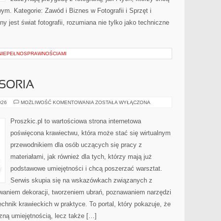
m. Kategorie: Zawód i Biznes w Fotografii i Sprzęt i
 jest świat fotografii, rozumiana nie tylko jako techniczne
NIEPEŁNOSPRAWNOŚCIAMI
SORIA
MASZYNY
026
MOŻLIWOŚĆ KOMENTOWANIA
ZOSTAŁA WYŁĄCZONA
I
AKCESORIA
Proszkic.pl to wartościowa strona internetowa
poświęcona krawiectwu, która może stać się wirtualnym
przewodnikiem dla osób uczących się pracy z
materiałami, jak również dla tych, którzy mają już
podstawowe umiejętności i chcą poszerzać warsztat.
Serwis skupia się na wskazówkach związanych z
waniem dekoracji, tworzeniem ubrań, poznawaniem narzędzi
hnik krawieckich w praktyce. To portal, który pokazuje, że
zną umiejętnością, lecz także […]