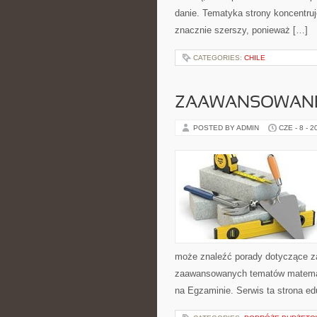
danie. Tematyka strony koncentruj
znacznie szerszy, ponieważ […]
CATEGORIES:
CHILE
ZAAWANSOWANE
POSTED BY ADMIN
CZE - 8 - 2
może znaleźć porady dotyczące za
zaawansowanych tematów matemat
na Egzaminie. Serwis ta strona e