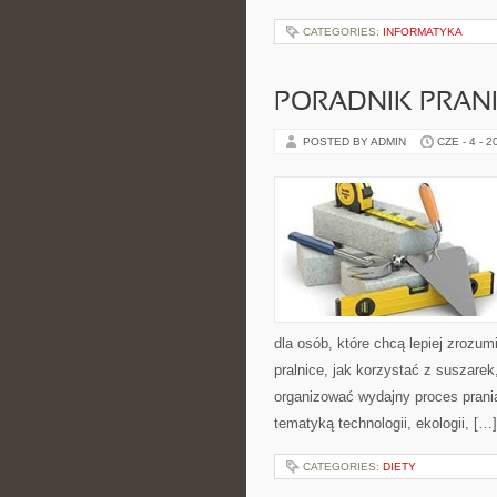
CATEGORIES:
INFORMATYKA
PORADNIK PRAN
POSTED BY ADMIN
CZE - 4 - 2
dla osób, które chcą lepiej zrozumi
pralnice, jak korzystać z suszarek
organizować wydajny proces prania
tematyką technologii, ekologii, […]
CATEGORIES:
DIETY