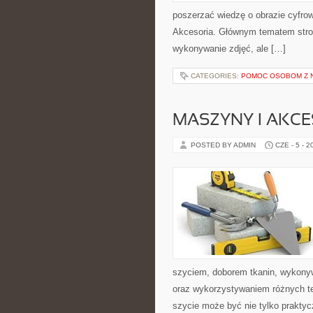
poszerzać wiedzę o obrazie cyfrowy
Akcesoria. Głównym tematem strony
wykonywanie zdjęć, ale […]
CATEGORIES:
POMOC OSOBOM Z 
MASZYNY I AKCE
POSTED BY ADMIN
CZE - 5 - 2
szyciem, doborem tkanin, wykony
oraz wykorzystywaniem różnych tec
szycie może być nie tylko praktyc