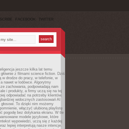
SCRIBE
FACEBOOK
TWITTER
eligencja jeszcze kilka lat temu
 głównie z filmami science fiction. Dziś
 w drodze do pracy, w telefonie, w
 a nawet w lodówce. Algorytmy
asze zachowania, podpowiadają nam
le i produkty, a firmy uczą się na tej
piej odpowiadać na potrzeby klientów.
jbardziej widocznych zastosowań AI
i głosowi. To dzięki nim możemy
pomnienie, włączyć ulubioną playlistę
ć pogodę bez dotykania ekranu. W tle
awansowane modele językowe, które
ntekst wypowiedzi, uczą się z każdej
coraz lepiej interpretują nasze intencje.