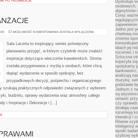
E PO TRÓJMIEŚCIE
Dyskutuje si
osobowych, 
algorytmów i
Coraz ważnie
regulujących
ANŻACJE
zapewnienie 
Jedno jest p
DEKORACJE
026
MOŻLIWOŚĆ KOMENTOWANIA
ZOSTAŁA WYŁĄCZONA
chwilową mod
I
zmienia spos
ARANŻACJE
komunikujem
Sala Lacerta to inspirujący serwis poświęcony
latach jej ro
planowaniu przyjęć, w którym czytelnik może znaleźć
rozumieć i ś
Sztuczna int
inspiracje dotyczące wieczorów kawalerskich. Strona
kojarzyła się
została przygotowana z myślą o osobach, które chcą
spotykamy ją
bankowości,
dopiąć wydarzenie w sposób spokojny, bez
analizują n
muzykę, seria
przypadkowych decyzji, pośpiechu i organizacyjnego
podstawie le
rzy szukają praktycznych odpowiedzi związanych z wyborem
Jednym z na
są asystenc
uzyki, budżetu, oprawy wydarzenia oraz atmosfery całego
ustawić przy
dy i Inspiracje i Dekoracje i […]
czy sprawdzi
działają za
rozumieją ko
IE
interakcji i 
Równie szybk
inteligencji
wyniki bada
YPRAWAMI
szybciej wy