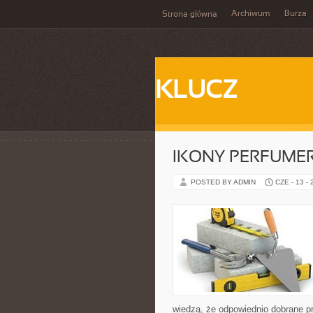
Archiwum
Burza
Strona główna
KLUCZ
IKONY PERFUME
POSTED BY ADMIN
CZE - 13 -
wiedzą, że odpowiednio dobrane pr