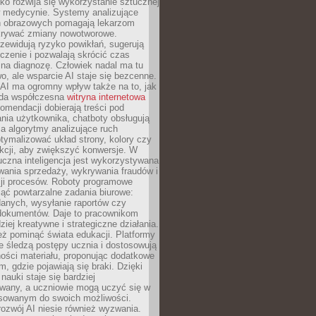
o rozwija się wykorzystanie sztucznej
 w medycynie. Systemy analizujące
ń obrazowych pomagają lekarzom
krywać zmiany nowotworowe.
zewidują ryzyko powikłań, sugerują
czenie i pozwalają skrócić czas
na diagnozę. Człowiek nadal ma tu
wo, ale wsparcie AI staje się bezcenne.
AI ma ogromny wpływ także na to, jak
żda współczesna
witryna internetowa
mendacji dobierają treści pod
nia użytkownika, chatboty obsługują
, a algorytmy analizujące ruch
tymalizować układ strony, kolory czy
kcji, aby zwiększyć konwersje. W
uczna inteligencja jest wykorzystywana
wania sprzedaży, wykrywania fraudów i
ji procesów. Roboty programowe
ejąć powtarzalne zadania biurowe:
danych, wysyłanie raportów czy
 dokumentów. Daje to pracownikom
ziej kreatywne i strategiczne działania.
ż pominąć świata edukacji. Platformy
e śledzą postępy ucznia i dostosowują
ości materiału, proponując dodatkowe
m, gdzie pojawiają się braki. Dzięki
nauki staje się bardziej
owany, a uczniowie mogą uczyć się w
sowanym do swoich możliwości.
ozwój AI niesie również wyzwania.