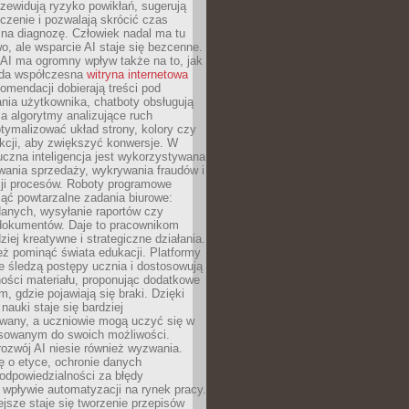
zewidują ryzyko powikłań, sugerują
czenie i pozwalają skrócić czas
na diagnozę. Człowiek nadal ma tu
wo, ale wsparcie AI staje się bezcenne.
AI ma ogromny wpływ także na to, jak
żda współczesna
witryna internetowa
mendacji dobierają treści pod
nia użytkownika, chatboty obsługują
, a algorytmy analizujące ruch
tymalizować układ strony, kolory czy
kcji, aby zwiększyć konwersje. W
uczna inteligencja jest wykorzystywana
wania sprzedaży, wykrywania fraudów i
ji procesów. Roboty programowe
ejąć powtarzalne zadania biurowe:
danych, wysyłanie raportów czy
 dokumentów. Daje to pracownikom
ziej kreatywne i strategiczne działania.
ż pominąć świata edukacji. Platformy
e śledzą postępy ucznia i dostosowują
ości materiału, proponując dodatkowe
m, gdzie pojawiają się braki. Dzięki
nauki staje się bardziej
owany, a uczniowie mogą uczyć się w
sowanym do swoich możliwości.
ozwój AI niesie również wyzwania.
ę o etyce, ochronie danych
odpowiedzialności za błędy
 wpływie automatyzacji na rynek pracy.
jsze staje się tworzenie przepisów