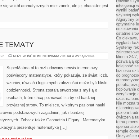
Równie szybk
inteligencji
e się wokół aromatycznych mieszanek, ale jej charakter jest
wyniki bada
szybciej wy
Algorytmy pr
optymalne le
oczekiwania 
ostatnie sło
Co ciekawe, 
wygląda ka
 TEMATY
Systemy reko
zainteresowa
ZAAWANSOWANE
026
MOŻLIWOŚĆ KOMENTOWANIA
ZOSTAŁA WYŁĄCZONA
klienta 24/7
TEMATY
pozwalają op
kolejność se
SuperMatma.pl to rozbudowany serwis internetowy
biznesie szt
poświęcony matematyce, który pokazuje, że świat liczb,
do prognozo
automatyzac
wzorów, równań i logicznych zależności może być bliski
potrafią prz
kopiowanie 
codzienności. Strona została stworzona z myślą o
weryfikację
osobach, które chcą poznawać liczby od bardziej
czas na bard
Nie można te
przyjaznej strony. To miejsce, w którym pasjonat nauki
e-learningow
równo podstawowych zagadnień, jak i bardziej
poziom trudn
ćwiczenia ta
ycznych. Zobacz także Geometria i Figury i Matematyka
temu proces 
spersonaliz
dukacyjna prezentuje matematykę […]
tempie dopa
Oczywiście r