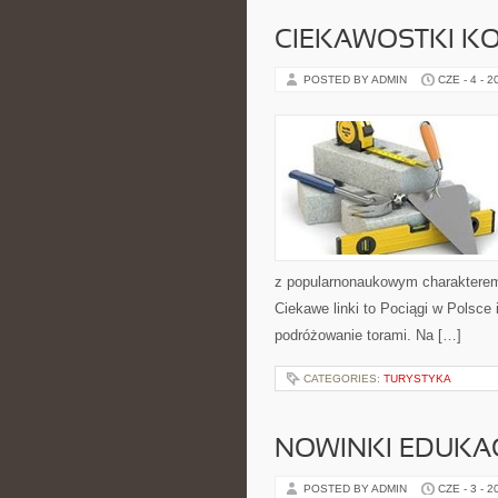
CIEKAWOSTKI K
POSTED BY ADMIN
CZE - 4 - 2
z popularnonaukowym charakterem
Ciekawe linki to Pociągi w Polsce
podróżowanie torami. Na […]
CATEGORIES:
TURYSTYKA
NOWINKI EDUKA
POSTED BY ADMIN
CZE - 3 - 2