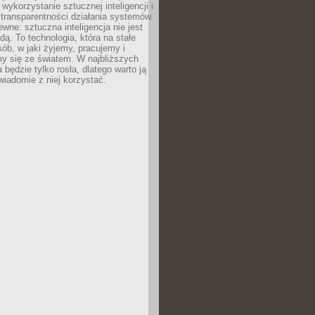
 wykorzystanie sztucznej inteligencji i
transparentności działania systemów.
ewne: sztuczna inteligencja nie jest
ą. To technologia, która na stałe
ób, w jaki żyjemy, pracujemy i
y się ze światem. W najbliższych
la będzie tylko rosła, dlatego warto ją
wiadomie z niej korzystać.