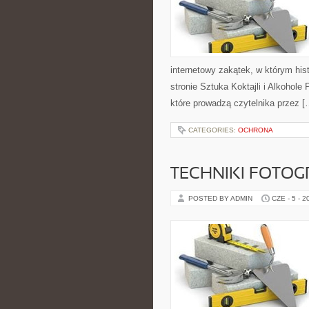
internetowy zakątek, w którym his
stronie Sztuka Koktajli i Alkohole
które prowadzą czytelnika przez [
CATEGORIES:
OCHRONA
TECHNIKI FOTOG
POSTED BY ADMIN
CZE - 5 - 2