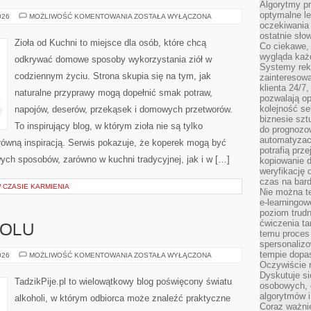
Algorytmy pr
optymalne le
PRZEPISY
026
MOŻLIWOŚĆ KOMENTOWANIA
ZOSTAŁA WYŁĄCZONA
Z
oczekiwania 
PRZYPRAWAMI
ostatnie sło
Zioła od Kuchni to miejsce dla osób, które chcą
Co ciekawe, 
wygląda ka
odkrywać domowe sposoby wykorzystania ziół w
Systemy reko
codziennym życiu. Strona skupia się na tym, jak
zainteresowa
klienta 24/7
naturalne przyprawy mogą dopełnić smak potraw,
pozwalają op
kolejność se
napojów, deserów, przekąsek i domowych przetworów.
biznesie szt
To inspirujący blog, w którym zioła nie są tylko
do prognozo
automatyzac
główną inspiracją. Serwis pokazuje, że koperek mogą być
potrafią prz
ych sposobów, zarówno w kuchni tradycyjnej, jak i w […]
kopiowanie 
weryfikację
czas na bard
W CZASIE KARMIENIA
Nie można te
e-learningow
poziom trudn
ćwiczenia ta
HOLU
temu proces 
spersonaliz
tempie dopa
HISTORIA
026
MOŻLIWOŚĆ KOMENTOWANIA
ZOSTAŁA WYŁĄCZONA
ALKOHOLU
Oczywiście r
Dyskutuje si
TadzikPije.pl to wielowątkowy blog poświęcony światu
osobowych, 
algorytmów i
alkoholi, w którym odbiorca może znaleźć praktyczne
Coraz ważnie