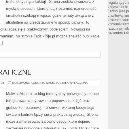
treści dotyczące koktajli. Strona została stworzona z
regulujących
zapewnienie 
myślą o osobach, które chcą zrozumieć różnorodność
Jedno jest p
smaków i szukają miejsca, gdzie tematy związane z
chwilową mod
zmienia spos
alkoholem są przedstawiane w sposób barwny. To
komunikujem
latach jej ro
toria łączą się z praktycznym podejściem. Nowości na
rozumieć i ś
 Premium. Na stronie TadzikPije.pl można znaleźć publikacje,
…]
RAFICZNE
TECHNIKI
026
MOŻLIWOŚĆ KOMENTOWANIA
ZOSTAŁA WYŁĄCZONA
FOTOGRAFICZNE
MalwinaAtras.pl to blog tematyczny poświęcony sztuce
fotografowania, cyfrowemu poprawianiu zdjęć oraz
grafice komputerowej. To serwis, w której fascynacja
światem kadrów łączy się z praktyczną wiedzą. Strona
może zainteresować zarówno osoby, które dopiero
zaczynają przygodę z fotografią, jak i tych, którzy chcą