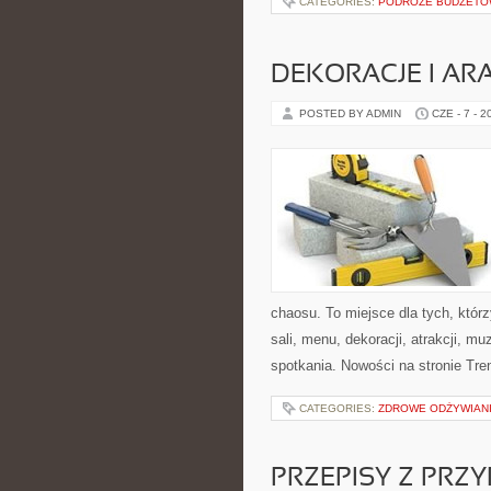
CATEGORIES:
PODRÓŻE BUDŻETOW
DEKORACJE I AR
POSTED BY ADMIN
CZE - 7 - 2
chaosu. To miejsce dla tych, któ
sali, menu, dekoracji, atrakcji, m
spotkania. Nowości na stronie Tren
CATEGORIES:
ZDROWE ODŻYWIAN
PRZEPISY Z PRZ