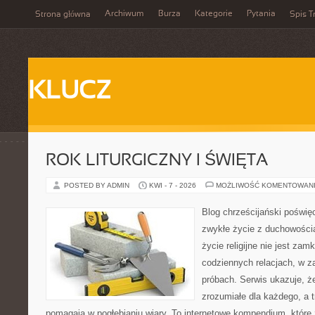
Archiwum
Burza
Kategorie
Pytania
Strona główna
Spis T
KLUCZ
ROK LITURGICZNY I ŚWIĘTA
POSTED BY ADMIN
KWI - 7 - 2026
MOŻLIWOŚĆ KOMENTOWAN
Blog chrześcijański poświęc
zwykłe życie z duchowością
życie religijne nie jest zam
codziennych relacjach, w za
próbach. Serwis ukazuje, ż
zrozumiałe dla każdego, a t
pomagają w pogłębianiu wiary. To internetowe kompendium, które