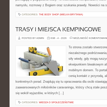
namysłu, rozmowy z Bogiem oraz szukania prawdy. Nowości na s
CATEGORIES:
THE BODY SHOP (WIELKA BRYTANIA)
TRASY I MIEJSCA KEMPINGOWE
POSTED BY ADMIN
KWI - 4 - 2026
MOŻLIWOŚĆ KOMENTOWAN
To strona zostało stworzon
niezależnego podróżowania, 
siły wtedy, gdy mogą ruszyć
ekwipunkiem biwakowym al
mobilnym domem. To portal 
cenią kontakt z przyrodą, a
konkretnych porad. Znajdują się tu opracowania dla osób stawiają
zaawansowanych miłośników caravaningu, którzy chcą stale posz
się wokół wyjazdów, w których […]
CATEGORIES:
WIEDZA O SPOŁECZEŃSTWIE