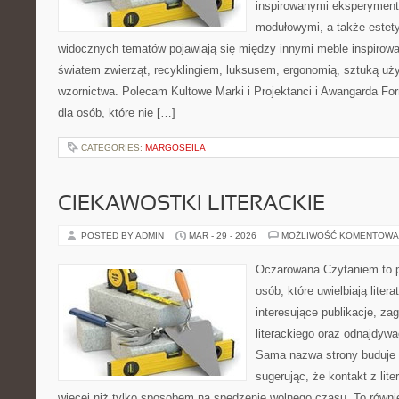
inspirowanymi eksperyment
modułowymi, a także estet
widocznych tematów pojawiają się między innymi meble inspirow
światem zwierząt, recyklingiem, luksusem, ergonomią, sztuką uży
wzornictwa. Polecam Kultowe Marki i Projektanci i Awangarda Fo
dla osób, które nie […]
CATEGORIES:
MARGOSEILA
CIEKAWOSTKI LITERACKIE
POSTED BY ADMIN
MAR - 29 - 2026
MOŻLIWOŚĆ KOMENTOWA
Oczarowana Czytaniem to p
osób, które uwielbiają liter
interesujące publikacje, z
literackiego oraz odnajdyw
Sama nazwa strony buduje kl
sugerując, że kontakt z li
więcej niż tylko sposobem na spędzenie wolnego czasu. To równie