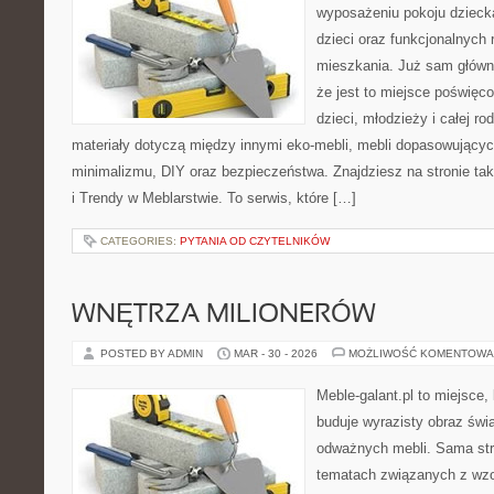
wyposażeniu pokoju dziecka
dzieci oraz funkcjonalnych
mieszkania. Już sam główn
że jest to miejsce poświęc
dzieci, młodzieży i całej ro
materiały dotyczą między innymi eko-mebli, mebli dopasowującyc
minimalizmu, DIY oraz bezpieczeństwa. Znajdziesz na stronie tak
i Trendy w Meblarstwie. To serwis, które […]
CATEGORIES:
PYTANIA OD CZYTELNIKÓW
WNĘTRZA MILIONERÓW
POSTED BY ADMIN
MAR - 30 - 2026
MOŻLIWOŚĆ KOMENTOWA
Meble-galant.pl to miejsce,
buduje wyrazisty obraz świa
odważnych mebli. Sama str
tematach związanych z wzo