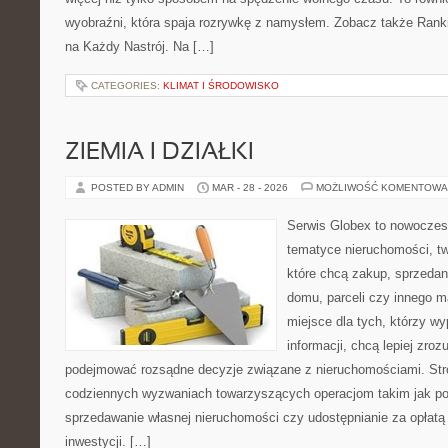
wyobraźni, która spaja rozrywkę z namysłem. Zobacz także Ranking
na Każdy Nastrój. Na […]
CATEGORIES:
KLIMAT I ŚRODOWISKO
ZIEMIA I DZIAŁKI
POSTED BY ADMIN
MAR - 28 - 2026
MOŻLIWOŚĆ KOMENTOWA
Serwis Globex to nowoczes
tematyce nieruchomości, t
które chcą zakup, sprzedan
domu, parceli czy innego m
miejsce dla tych, którzy w
informacji, chcą lepiej zro
podejmować rozsądne decyzje związane z nieruchomościami. Stro
codziennych wyzwaniach towarzyszących operacjom takim jak po
sprzedawanie własnej nieruchomości czy udostępnianie za opłatą 
inwestycji. […]