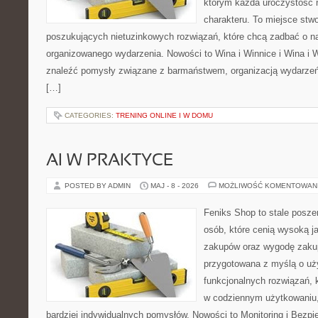
którym każda uroczystość 
charakteru. To miejsce stw
poszukujących nietuzinkowych rozwiązań, które chcą zadbać o 
organizowanego wydarzenia. Nowości to Wina i Winnice i Wina i 
znaleźć pomysły związane z barmaństwem, organizacją wydarzeń
[…]
CATEGORIES:
TRENING ONLINE I W DOMU
AI W PRAKTYCE
POSTED BY ADMIN
MAJ - 8 - 2026
MOŻLIWOŚĆ KOMENTOWAN
Feniks Shop to stale poszer
osób, które cenią wysoką j
zakupów oraz wygodę zakup
przygotowana z myślą o uż
funkcjonalnych rozwiązań, 
w codziennym użytkowaniu, 
bardziej indywidualnych pomysłów. Nowości to Monitoring i Bezpi