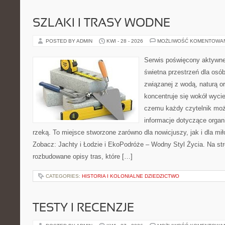
SZLAKI I TRASY WODNE
POSTED BY ADMIN
KWI - 28 - 2026
MOŻLIWOŚĆ KOMENTOWA
Serwis poświęcony aktywn
świetna przestrzeń dla osó
związanej z wodą, naturą o
koncentruje się wokół wyci
czemu każdy czytelnik moż
informacje dotyczące organ
rzeką. To miejsce stworzone zarówno dla nowicjuszy, jak i dla m
Zobacz: Jachty i Łodzie i EkoPodróże – Wodny Styl Życia. Na st
rozbudowane opisy tras, które […]
CATEGORIES:
HISTORIA I KOLONIALNE DZIEDZICTWO
TESTY I RECENZJE