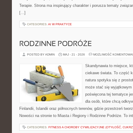
Terapie. Strona ma inspirujący charakter i porusza tematy związ
[…]
CATEGORIES:
AI W PRAKTYCE
RODZINNE PODRÓŻE
POSTED BY ADMIN
MAJ - 21 - 2026
MOŻLIWOŚĆ KOMENTOWA
Skandynawia to miejsce, kt
ciekawe świata. To część k
natura spotyka się z prost
może stać się wyjątkowym
poświęcona tej tematyce j
dla osób, które chcą odkryw
Finlandii, Islandii oraz północnych terenów, gdzie przestrzeń twor
Nowości na stronie to Miasta i Regiony i Rodzinne Podróże. To i
CATEGORIES:
FITNESS A CHOROBY CYWILIZACYJNE (OTYŁOŚĆ, CUKRZ