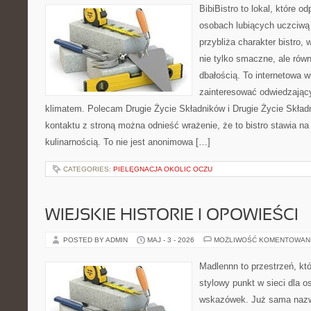
BibiBistro to lokal, które o
osobach lubiących uczciwą 
przybliża charakter bistro,
nie tylko smaczne, ale rów
dbałością. To internetowa 
zainteresować odwiedzając
klimatem. Polecam Drugie Życie Składników i Drugie Życie Skład
kontaktu z stroną można odnieść wrażenie, że to bistro stawia n
kulinarnością. To nie jest anonimowa […]
CATEGORIES:
PIELĘGNACJA OKOLIC OCZU
WIEJSKIE HISTORIE I OPOWIEŚCI
POSTED BY ADMIN
MAJ - 3 - 2026
MOŻLIWOŚĆ KOMENTOWAN
Madlennn to przestrzeń, kt
stylowy punkt w sieci dla 
wskazówek. Już sama nazwa