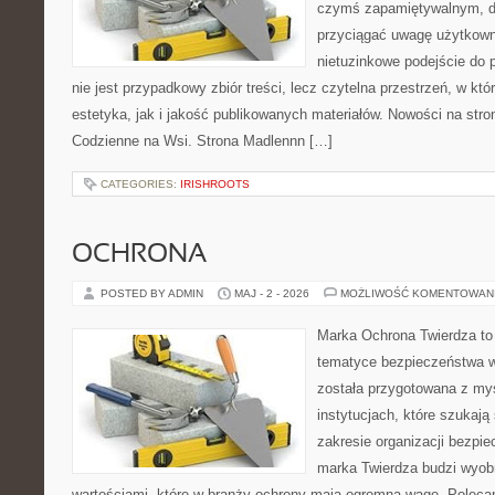
czymś zapamiętywalnym, d
przyciągać uwagę użytkowni
nietuzinkowe podejście do 
nie jest przypadkowy zbiór treści, lecz czytelna przestrzeń, w kt
estetyka, jak i jakość publikowanych materiałów. Nowości na stron
Codzienne na Wsi. Strona Madlennn […]
CATEGORIES:
IRISHROOTS
OCHRONA
POSTED BY ADMIN
MAJ - 2 - 2026
MOŻLIWOŚĆ KOMENTOWAN
Marka Ochrona Twierdza to 
tematyce bezpieczeństwa w
została przygotowana z myś
instytucjach, które szukaj
zakresie organizacji bezp
marka Twierdza budzi wyobra
wartościami, które w branży ochrony mają ogromną wagę. Polecam: