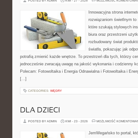
POSTED BY ADMIN
KWI - 27 - 2026
MOŻLIWOŚĆ KOMENTOWA
Innowacyjna strona intern
rozwiązaniom świetlnym to 
które szukają stylowych ins
biura oraz przestrzeni użyt
rozbudowany świat produkt
światła, pokazując jak odp
potrafią zmienić każde wnętrze. To przestrzeń dla tych, którzy cen
jednocześnie zwracają uwagę na jakość wykonania i codzienny k
Polecam: Fotowoltaika i Energia Odnawialna i Fotowoltaika i Ener
[…]
CATEGORIES:
WĘGRY
DLA DZIECI
POSTED BY ADMIN
KWI - 23 - 2026
MOŻLIWOŚĆ KOMENTOWA
JemWegańsko to portal, któ