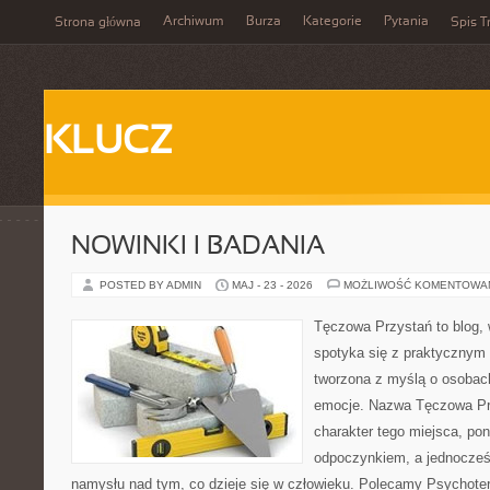
Archiwum
Burza
Kategorie
Pytania
Strona główna
Spis T
KLUCZ
NOWINKI I BADANIA
POSTED BY ADMIN
MAJ - 23 - 2026
MOŻLIWOŚĆ KOMENTOWA
Tęczowa Przystań to blog,
spotyka się z praktycznym 
tworzona z myślą o osobac
emocje. Nazwa Tęczowa Pr
charakter tego miejsca, pon
odpoczynkiem, a jednocześ
namysłu nad tym, co dzieje się w człowieku. Polecamy Psychotera