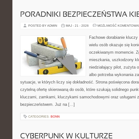
PORADNIKI BEZPIECZEŃSTWA K
POSTED BY ADMIN
MAJ - 21 - 2026
MOŻLIWOŚĆ KOMENTOWA
Fachowe dorabianie kluczy t
wielu osób okazuje się kon
oczekiwanym momencie. Zg
mieszkania, uszkodzony k
niedziałający pilot, zużyt
albo potrzeba wykonania z
sytuacje, w których liczy się dokładność. Strona poświęcona dora
czytelną ofertę skierowaną do osób, które szukają solidnego pun
kluczami, zamkami, kluczykami samochodowymi oraz usługami 
bezpieczeństwem. Już na […]
CATEGORIES:
BONN
CYBERPUNK W KULTURZE