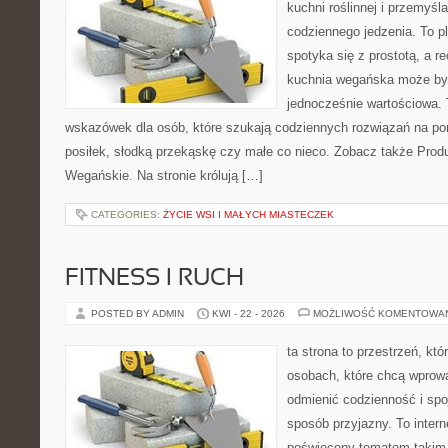
kuchni roślinnej i przemyśl
codziennego jedzenia. To pl
spotyka się z prostotą, a r
kuchnia wegańska może być
jednocześnie wartościowa. 
wskazówek dla osób, które szukają codziennych rozwiązań na por
posiłek, słodką przekąskę czy małe co nieco. Zobacz także Produ
Wegańskie. Na stronie królują […]
CATEGORIES:
ŻYCIE WSI I MAŁYCH MIASTECZEK
FITNESS I RUCH
POSTED BY ADMIN
KWI - 22 - 2026
MOŻLIWOŚĆ KOMENTOWA
ta strona to przestrzeń, kt
osobach, które chcą wprow
odmienić codzienność i spo
sposób przyjazny. To inter
poświęcony tematom takim 