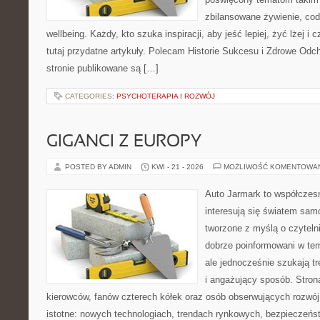
zbilansowane żywienie, cod
wellbeing. Każdy, kto szuka inspiracji, aby jeść lepiej, żyć lżej i 
tutaj przydatne artykuły. Polecam Historie Sukcesu i Zdrowe Od
stronie publikowane są […]
CATEGORIES:
PSYCHOTERAPIA I ROZWÓJ
GIGANCI Z EUROPY
POSTED BY ADMIN
KWI - 21 - 2026
MOŻLIWOŚĆ KOMENTOWA
Auto Jarmark to współczesn
interesują się światem sa
tworzone z myślą o czyteln
dobrze poinformowani w te
ale jednocześnie szukają t
i angażujący sposób. Strona
kierowców, fanów czterech kółek oraz osób obserwujących rozwój
istotne: nowych technologiach, trendach rynkowych, bezpieczeństw