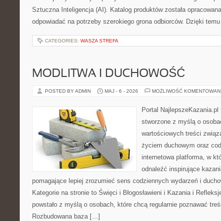
Sztuczna Inteligencja (AI). Katalog produktów została opracowan
odpowiadać na potrzeby szerokiego grona odbiorców. Dzięki temu
CATEGORIES:
WASZA STREFA
MODLITWA I DUCHOWOŚĆ
POSTED BY ADMIN
MAJ - 6 - 2026
MOŻLIWOŚĆ KOMENTOWAN
Portal NajlepszeKazania.pl
stworzone z myślą o osobac
wartościowych treści zwią
życiem duchowym oraz codz
internetowa platforma, w kt
odnaleźć inspirujące kazani
pomagające lepiej zrozumieć sens codziennych wydarzeń i duch
Kategorie na stronie to Święci i Błogosławieni i Kazania i Refleks
powstało z myślą o osobach, które chcą regularnie poznawać treś
Rozbudowana baza […]