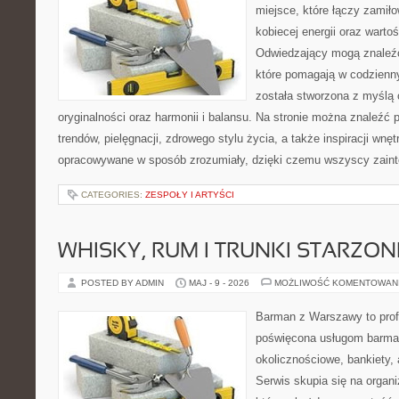
miejsce, które łączy zamiło
kobiecej energii oraz wart
Odwiedzający mogą znaleźć 
które pomagają w codzienn
została stworzona z myślą 
oryginalności oraz harmonii i balansu. Na stronie można znaleźć 
trendów, pielęgnacji, zdrowego stylu życia, a także inspiracji wnęt
opracowywane w sposób zrozumiały, dzięki czemu wszyscy zain
CATEGORIES:
ZESPOŁY I ARTYŚCI
WHISKY, RUM I TRUNKI STARZON
POSTED BY ADMIN
MAJ - 9 - 2026
MOŻLIWOŚĆ KOMENTOWAN
Barman z Warszawy to profe
poświęcona usługom barma
okolicznościowe, bankiety, 
Serwis skupia się na organi