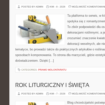
POSTED BY ADMIN
KWI - 8 - 2026
MOŻLIWOŚĆ KOMENTOWAN
Ta platforma to serwis, w 
spotyka się z romantyzmem
To zbiór podpowiedzi dla osó
dekoracjami roślinnymi, a j
zrozumieć znaczenie kwiató
dekoracji weselnych, ale ni
tematyce, bo prowadzi także do praktycznych artykułów o roślinac
sposobach komponowania. To strona dla marzycieli, gdzie estetyk
doświadczeniem. Dzięki […]
CATEGORIES:
PRAWO WOLONTARIATU
ROK LITURGICZNY I ŚWIĘTA
POSTED BY ADMIN
KWI - 7 - 2026
MOŻLIWOŚĆ KOMENTOWAN
Blog chrześcijański poświęc