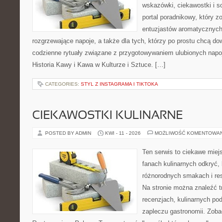
wskazówki, ciekawostki i s
portal poradnikowy, który z
entuzjastów aromatycznych
rozgrzewające napoje, a także dla tych, którzy po prostu chcą dow
codzienne rytuały związane z przygotowywaniem ulubionych napo
Historia Kawy i Kawa w Kulturze i Sztuce. […]
CATEGORIES:
STYL Z INSTAGRAMA I TIKTOKA
CIEKAWOSTKI KULINARNE
POSTED BY ADMIN
KWI - 11 - 2026
MOŻLIWOŚĆ KOMENTOWA
Ten serwis to ciekawe miej
fanach kulinarnych odkryć, 
różnorodnych smakach i res
Na stronie można znaleźć tr
recenzjach, kulinarnych po
zapleczu gastronomii. Zobac