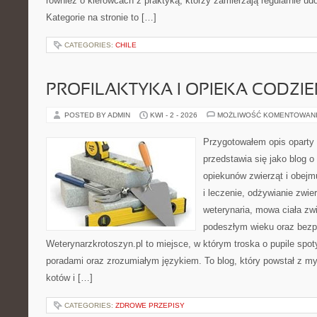
również o kierowcach z praktyką, którzy zamierzają regularnie udo
Kategorie na stronie to […]
CATEGORIES:
CHILE
PROFILAKTYKA I OPIEKA CODZI
POSTED BY ADMIN
KWI - 2 - 2026
MOŻLIWOŚĆ KOMENTOWAN
Przygotowałem opis oparty 
przedstawia się jako blog o
opiekunów zwierząt i obejm
i leczenie, odżywianie zwier
weterynaria, mowa ciała zwi
podeszłym wieku oraz bezp
Weterynarzkrotoszyn.pl to miejsce, w którym troska o pupile spot
poradami oraz zrozumiałym językiem. To blog, który powstał z m
kotów i […]
CATEGORIES:
ZDROWE PRZEPISY