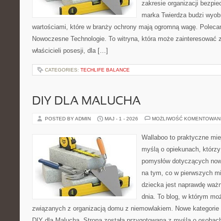
zakresie organizacji bezp
marka Twierdza budzi wyobra
wartościami, które w branży ochrony mają ogromną wagę. Polecam:
Nowoczesne Technologie. To witryna, która może zainteresować zar
właścicieli posesji, dla […]
CATEGORIES:
TECHLIFE BALANCE
DIY DLA MALUCHA
POSTED BY ADMIN
MAJ - 1 - 2026
MOŻLIWOŚĆ KOMENTOWAN
Wallaboo to praktyczne mie
myślą o opiekunach, którzy
pomysłów dotyczących nowo
na tym, co w pierwszych mi
dziecka jest naprawdę ważn
dnia. To blog, w którym mo
związanych z organizacją domu z niemowlakiem. Nowe kategorie n
DIY dla Malucha. Strona została przygotowana z myślą o osobach