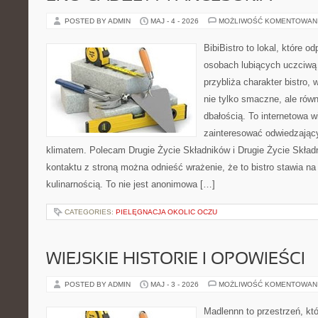
POSTED BY ADMIN
MAJ - 4 - 2026
MOŻLIWOŚĆ KOMENTOWAN
BibiBistro to lokal, które o
osobach lubiących uczciwą 
przybliża charakter bistro,
nie tylko smaczne, ale rów
dbałością. To internetowa 
zainteresować odwiedzając
klimatem. Polecam Drugie Życie Składników i Drugie Życie Skład
kontaktu z stroną można odnieść wrażenie, że to bistro stawia n
kulinarnością. To nie jest anonimowa […]
CATEGORIES:
PIELĘGNACJA OKOLIC OCZU
WIEJSKIE HISTORIE I OPOWIEŚCI
POSTED BY ADMIN
MAJ - 3 - 2026
MOŻLIWOŚĆ KOMENTOWAN
Madlennn to przestrzeń, kt