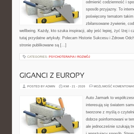
odmienić codzienność i spo
sposób przyjazny. To inter
poświęcony tematom takim 
zbilansowane żywienie, cod
wellbeing. Każdy, kto szuka inspiracji, aby jeść lepiej, żyć lżej i 
tutaj przydatne artykuły. Polecam Historie Sukcesu i Zdrowe Od
stronie publikowane są […]
CATEGORIES:
PSYCHOTERAPIA I ROZWÓJ
GIGANCI Z EUROPY
POSTED BY ADMIN
KWI - 21 - 2026
MOŻLIWOŚĆ KOMENTOWA
Auto Jarmark to współczesn
interesują się światem sa
tworzone z myślą o czyteln
dobrze poinformowani w te
ale jednocześnie szukają t
i angażujący sposób. Strona