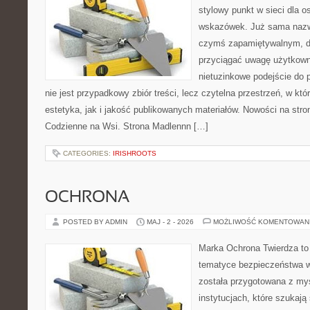
stylowy punkt w sieci dla 
wskazówek. Już sama nazwa
czymś zapamiętywalnym, d
przyciągać uwagę użytkowni
nietuzinkowe podejście do 
nie jest przypadkowy zbiór treści, lecz czytelna przestrzeń, w kt
estetyka, jak i jakość publikowanych materiałów. Nowości na stron
Codzienne na Wsi. Strona Madlennn […]
CATEGORIES:
IRISHROOTS
OCHRONA
POSTED BY ADMIN
MAJ - 2 - 2026
MOŻLIWOŚĆ KOMENTOWAN
Marka Ochrona Twierdza to 
tematyce bezpieczeństwa w
została przygotowana z myś
instytucjach, które szukaj