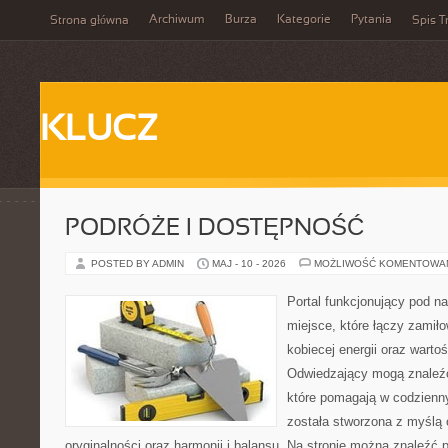
Archiwum
Burza
Kategorie
Pytania
Strona główna
Spis T
KLUCZ
PODRÓŻE I DOSTĘPNOŚĆ
POSTED BY ADMIN
MAJ - 10 - 2026
MOŻLIWOŚĆ KOMENTOWA
Portal funkcjonujący pod 
miejsce, które łączy zamiło
kobiecej energii oraz wart
Odwiedzający mogą znaleźć 
które pomagają w codzienn
została stworzona z myślą 
oryginalności oraz harmonii i balansu. Na stronie można znaleźć 