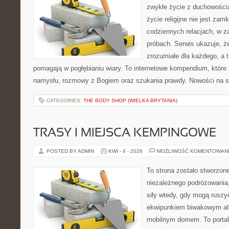
zwykłe życie z duchowością
życie religijne nie jest zam
codziennych relacjach, w za
próbach. Serwis ukazuje, ż
zrozumiałe dla każdego, a t
pomagają w pogłębianiu wiary. To internetowe kompendium, które
namysłu, rozmowy z Bogiem oraz szukania prawdy. Nowości na s
CATEGORIES:
THE BODY SHOP (WIELKA BRYTANIA)
TRASY I MIEJSCA KEMPINGOWE
POSTED BY ADMIN
KWI - 4 - 2026
MOŻLIWOŚĆ KOMENTOWAN
To strona zostało stworzon
niezależnego podróżowania, 
siły wtedy, gdy mogą ruszyć
ekwipunkiem biwakowym al
mobilnym domem. To portal 