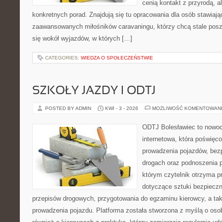
cenią kontakt z przyrodą, a
konkretnych porad. Znajdują się tu opracowania dla osób stawiają
zaawansowanych miłośników caravaningu, którzy chcą stale posz
się wokół wyjazdów, w których […]
CATEGORIES:
WIEDZA O SPOŁECZEŃSTWIE
SZKOŁY JAZDY I ODTJ
POSTED BY ADMIN
KWI - 3 - 2026
MOŻLIWOŚĆ KOMENTOWAN
ODTJ Bolesławiec to nowoc
internetowa, która poświęc
prowadzenia pojazdów, bez
drogach oraz podnoszenia p
którym czytelnik otrzyma p
dotyczące sztuki bezpiecz
przepisów drogowych, przygotowania do egzaminu kierowcy, a tak
prowadzenia pojazdu. Platforma została stworzona z myślą o oso