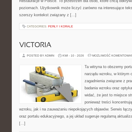
Restauracje w Polsce. To przestrzeń dla osób, które chcą odkryw
poziomach. Użytkownik może liczyć zarówno na interesujące tekst
szerszy kontekst związany z […]
CATEGORIES:
PERŁY I KORALE
VICTORIA
POSTED BY ADMIN
KWI - 10 - 2026
MOŻLIWOŚĆ KOMENTOWA
Ta witryna to obszerny port
narządu wzroku, w którym c
zagadnienia związane z prac
badania wzroku oraz optyka
widać, że jest to miejsce s
ponieważ treści koncentruj
wzroku, jak i na zauważaniu niepokojących objawów. Serwis łącz
oraz portalu edukacyjnego, a jej układ sugeruje regularną aktualiz
[…]