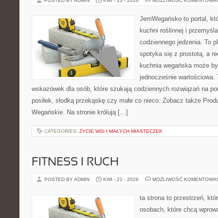
POSTED BY ADMIN
KWI - 23 - 2026
MOŻLIWOŚĆ KOMENTOWA
JemWegańsko to portal, któ
kuchni roślinnej i przemyśl
codziennego jedzenia. To pl
spotyka się z prostotą, a r
kuchnia wegańska może być
jednocześnie wartościowa. 
wskazówek dla osób, które szukają codziennych rozwiązań na por
posiłek, słodką przekąskę czy małe co nieco. Zobacz także Produ
Wegańskie. Na stronie królują […]
CATEGORIES:
ŻYCIE WSI I MAŁYCH MIASTECZEK
FITNESS I RUCH
POSTED BY ADMIN
KWI - 22 - 2026
MOŻLIWOŚĆ KOMENTOWA
ta strona to przestrzeń, kt
osobach, które chcą wprow