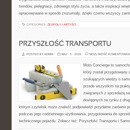
trendów, pielęgnacji, zdrowego stylu życia, a także inspiracji wnęt
opracowywane w sposób zrozumiały, dzięki czemu wszyscy zain
CATEGORIES:
ZESPOŁY I ARTYŚCI
PRZYSZŁOŚĆ TRANSPORTU
POSTED BY ADMIN
MAJ - 5 - 2026
MOŻLIWOŚĆ KOMENTOWAN
Moto Concierge to samocho
który został przygotowany 
szukających wiedzy o samo
przede wszystkim na prakt
związanych z sprzedażą s
dostępnych na rynku z drugi
którym czytelnik może znaleźć podpowiedzi przydatne zarówno pr
podczas jego codziennego użytkowania, przygotowania do sprze
technicznego pojazdu. Zobacz też: Przyszłość Transportu i Sam