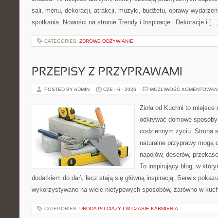
sali, menu, dekoracji, atrakcji, muzyki, budżetu, oprawy wydarze
spotkania. Nowości na stronie Trendy i Inspiracje i Dekoracje i […
CATEGORIES:
ZDROWE ODŻYWIANIE
PRZEPISY Z PRZYPRAWAMI
POSTED BY ADMIN
CZE - 6 - 2026
MOŻLIWOŚĆ KOMENTOWAN
Zioła od Kuchni to miejsce 
odkrywać domowe sposoby 
codziennym życiu. Strona s
naturalne przyprawy mogą 
napojów, deserów, przekąs
To inspirujący blog, w który
dodatkiem do dań, lecz stają się główną inspiracją. Serwis poka
wykorzystywane na wiele nietypowych sposobów, zarówno w kuchni
CATEGORIES:
URODA PO CIĄŻY I W CZASIE KARMIENIA