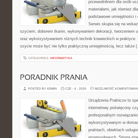
przewodnikiem dla osób uc
materiałami, jak również dla
podstawowe umiejętności i 
Serwis skupia się na wska
szyciem, doborem tkanin, wykonywaniem dekoracji, tworzeniem 
oraz wykorzystywaniem różnych technik krawieckich w praktyce. T
szycie może być nie tylko praktyczną umiejętnością, lecz także 
CATEGORIES:
INFORMATYKA
PORADNIK PRANIA
POSTED BY ADMIN
CZE - 4 - 2026
MOŻLIWOŚĆ KOMENTOWAN
Urządzenia Pralnicze to spe
internetowy poświęcony czy
profesjonalnym rozwiązan
wykorzystywanym w domach,
pralniach, obiektach usług
przemysłowych. Strona sta