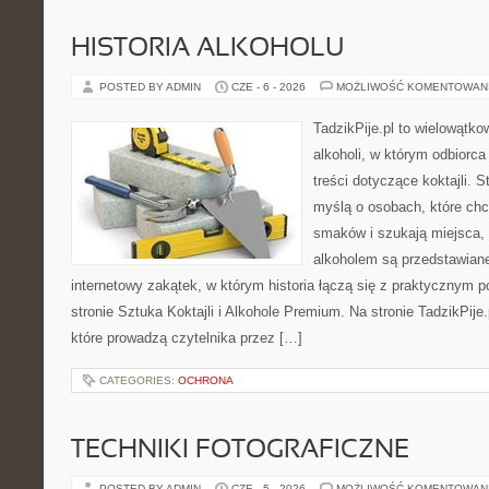
HISTORIA ALKOHOLU
POSTED BY ADMIN
CZE - 6 - 2026
MOŻLIWOŚĆ KOMENTOWAN
TadzikPije.pl to wielowątk
alkoholi, w którym odbiorc
treści dotyczące koktajli. 
myślą o osobach, które ch
smaków i szukają miejsca,
alkoholem są przedstawian
internetowy zakątek, w którym historia łączą się z praktycznym 
stronie Sztuka Koktajli i Alkohole Premium. Na stronie TadzikPije
które prowadzą czytelnika przez […]
CATEGORIES:
OCHRONA
TECHNIKI FOTOGRAFICZNE
POSTED BY ADMIN
CZE - 5 - 2026
MOŻLIWOŚĆ KOMENTOWAN