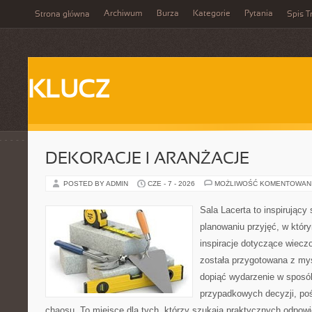
Archiwum
Burza
Kategorie
Pytania
Strona główna
Spis T
KLUCZ
DEKORACJE I ARANŻACJE
POSTED BY ADMIN
CZE - 7 - 2026
MOŻLIWOŚĆ KOMENTOWAN
Sala Lacerta to inspirujący
planowaniu przyjęć, w któr
inspiracje dotyczące wiecz
została przygotowana z myś
dopiąć wydarzenie w sposó
przypadkowych decyzji, poś
chaosu. To miejsce dla tych, którzy szukają praktycznych odpo