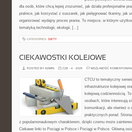
dla osób, które chcą lepiej zrozumieć, jak działa profesjonalne pra
pralnice, jak korzystać z suszarek, jak pielęgnować tkaniny, jak 
organizować wydajny proces prania. To miejsce, w którym użytkow
tematyką technologii, ekologii, […]
CATEGORIES:
DIETY
CIEKAWOSTKI KOLEJOWE
POSTED BY ADMIN
CZE - 4 - 2026
MOŻLIWOŚĆ KOMENTOWAN
CTCU to tematyczny serwis,
infrastrukturze kolejowej o
kolejową codziennością. To
osobach, które interesują s
komunikacji, ale również o
praktycznych porad. Strona
z popularnonaukowym charakterem, dzięki czemu może zainteres
Ciekawe linki to Pociągi w Polsce i Pociągi w Polsce. Główną osi