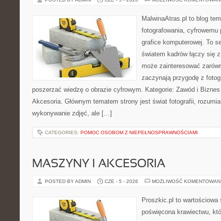
MalwinaAtras.pl to blog te
fotografowania, cyfrowemu 
grafice komputerowej. To se
światem kadrów łączy się z
może zainteresować zarówn
zaczynają przygodę z fotogra
poszerzać wiedzę o obrazie cyfrowym. Kategorie: Zawód i Biznes w
Akcesoria. Głównym tematem strony jest świat fotografii, rozumia
wykonywanie zdjęć, ale […]
CATEGORIES:
POMOC OSOBOM Z NIEPEŁNOSPRAWNOŚCIAMI
MASZYNY I AKCESORIA
POSTED BY ADMIN
CZE - 5 - 2026
MOŻLIWOŚĆ KOMENTOWAN
Proszkic.pl to wartościowa 
poświęcona krawiectwu, któ