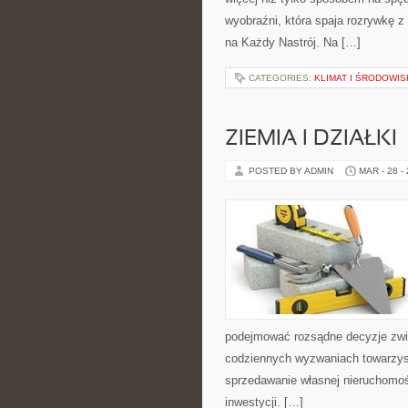
wyobraźni, która spaja rozrywkę z
na Każdy Nastrój. Na […]
CATEGORIES:
KLIMAT I ŚRODOWI
ZIEMIA I DZIAŁKI
POSTED BY ADMIN
MAR - 28 -
podejmować rozsądne decyzje zwią
codziennych wyzwaniach towarzys
sprzedawanie własnej nieruchomośc
inwestycji. […]