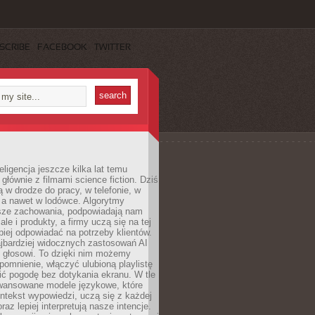
SCRIBE
FACEBOOK
TWITTER
eligencja jeszcze kilka lat temu
 głównie z filmami science fiction. Dziś
 w drodze do pracy, w telefonie, w
 a nawet w lodówce. Algorytmy
asze zachowania, podpowiadają nam
le i produkty, a firmy uczą się na tej
piej odpowiadać na potrzeby klientów.
jbardziej widocznych zastosowań AI
i głosowi. To dzięki nim możemy
pomnienie, włączyć ulubioną playlistę
ć pogodę bez dotykania ekranu. W tle
awansowane modele językowe, które
ntekst wypowiedzi, uczą się z każdej
coraz lepiej interpretują nasze intencje.