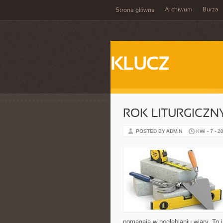
Archiwum
Burza
Strona główna
KLUCZ
ROK LITURGICZNY
POSTED BY ADMIN
KWI - 7 - 2
pomagają w pogłębianiu wiary. To