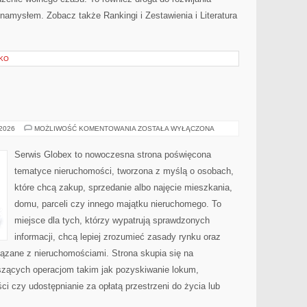
 namysłem. Zobacz także Rankingi i Zestawienia i Literatura
SKO
ZIEMIA
 2026
MOŻLIWOŚĆ KOMENTOWANIA
ZOSTAŁA WYŁĄCZONA
I
DZIAŁKI
Serwis Globex to nowoczesna strona poświęcona
tematyce nieruchomości, tworzona z myślą o osobach,
które chcą zakup, sprzedanie albo najęcie mieszkania,
domu, parceli czy innego majątku nieruchomego. To
miejsce dla tych, którzy wypatrują sprawdzonych
informacji, chcą lepiej zrozumieć zasady rynku oraz
zane z nieruchomościami. Strona skupia się na
zących operacjom takim jak pozyskiwanie lokum,
i czy udostępnianie za opłatą przestrzeni do życia lub