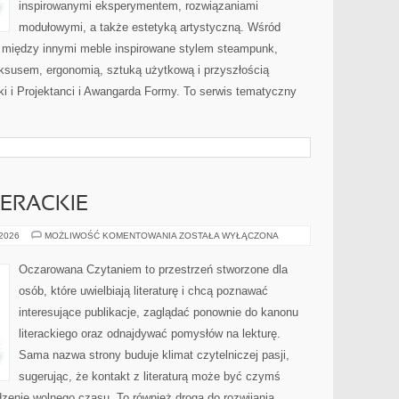
inspirowanymi eksperymentem, rozwiązaniami
modułowymi, a także estetyką artystyczną. Wśród
 między innymi meble inspirowane stylem steampunk,
uksusem, ergonomią, sztuką użytkową i przyszłością
i i Projektanci i Awangarda Formy. To serwis tematyczny
TERACKIE
CIEKAWOSTKI
 2026
MOŻLIWOŚĆ KOMENTOWANIA
ZOSTAŁA WYŁĄCZONA
LITERACKIE
Oczarowana Czytaniem to przestrzeń stworzone dla
osób, które uwielbiają literaturę i chcą poznawać
interesujące publikacje, zaglądać ponownie do kanonu
literackiego oraz odnajdywać pomysłów na lekturę.
Sama nazwa strony buduje klimat czytelniczej pasji,
sugerując, że kontakt z literaturą może być czymś
zenie wolnego czasu. To również droga do rozwijania