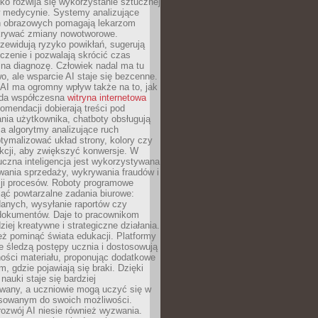
o rozwija się wykorzystanie sztucznej
 w medycynie. Systemy analizujące
ń obrazowych pomagają lekarzom
krywać zmiany nowotworowe.
zewidują ryzyko powikłań, sugerują
czenie i pozwalają skrócić czas
na diagnozę. Człowiek nadal ma tu
wo, ale wsparcie AI staje się bezcenne.
AI ma ogromny wpływ także na to, jak
żda współczesna
witryna internetowa
mendacji dobierają treści pod
nia użytkownika, chatboty obsługują
, a algorytmy analizujące ruch
tymalizować układ strony, kolory czy
kcji, aby zwiększyć konwersje. W
uczna inteligencja jest wykorzystywana
wania sprzedaży, wykrywania fraudów i
ji procesów. Roboty programowe
ejąć powtarzalne zadania biurowe:
danych, wysyłanie raportów czy
 dokumentów. Daje to pracownikom
ziej kreatywne i strategiczne działania.
ż pominąć świata edukacji. Platformy
e śledzą postępy ucznia i dostosowują
ości materiału, proponując dodatkowe
m, gdzie pojawiają się braki. Dzięki
nauki staje się bardziej
owany, a uczniowie mogą uczyć się w
sowanym do swoich możliwości.
ozwój AI niesie również wyzwania.