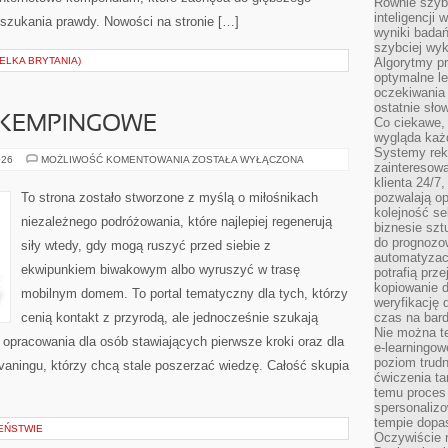
Równie szybk
inteligencji
szukania prawdy. Nowości na stronie […]
wyniki bada
szybciej wy
ELKA BRYTANIA)
Algorytmy pr
optymalne le
oczekiwania 
ostatnie sło
A KEMPINGOWE
Co ciekawe, 
wygląda ka
Systemy reko
TRASY
026
MOŻLIWOŚĆ KOMENTOWANIA
ZOSTAŁA WYŁĄCZONA
zainteresowa
I
MIEJSCA
klienta 24/7
KEMPINGOWE
To strona zostało stworzone z myślą o miłośnikach
pozwalają op
kolejność se
niezależnego podróżowania, które najlepiej regenerują
biznesie szt
do prognozo
siły wtedy, gdy mogą ruszyć przed siebie z
automatyzac
ekwipunkiem biwakowym albo wyruszyć w trasę
potrafią prz
kopiowanie 
mobilnym domem. To portal tematyczny dla tych, którzy
weryfikację
cenią kontakt z przyrodą, ale jednocześnie szukają
czas na bard
Nie można te
u opracowania dla osób stawiających pierwsze kroki oraz dla
e-learningow
poziom trudn
ningu, którzy chcą stale poszerzać wiedzę. Całość skupia
ćwiczenia ta
]
temu proces 
spersonaliz
tempie dopa
EŃSTWIE
Oczywiście r