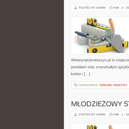
POSTED BY ADMIN
KWI - 2 - 2
Weterynarzkrotoszyn.pl to miejsce
poradami oraz zrozumiałym języki
kotów i […]
CATEGORIES:
ZDROWE PRZEPISY
MŁODZIEŻOWY S
POSTED BY ADMIN
KWI - 1 - 2