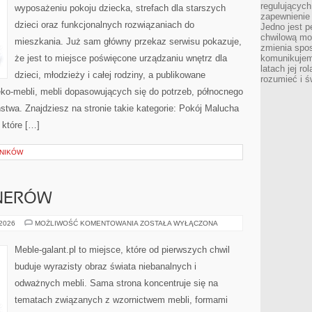
regulujących
wyposażeniu pokoju dziecka, strefach dla starszych
zapewnienie 
dzieci oraz funkcjonalnych rozwiązaniach do
Jedno jest p
chwilową mod
mieszkania. Już sam główny przekaz serwisu pokazuje,
zmienia spos
że jest to miejsce poświęcone urządzaniu wnętrz dla
komunikujem
latach jej ro
dzieci, młodzieży i całej rodziny, a publikowane
rozumieć i ś
eko-mebli, mebli dopasowujących się do potrzeb, północnego
twa. Znajdziesz na stronie takie kategorie: Pokój Malucha
 które […]
LNIKÓW
NERÓW
WNĘTRZA
 2026
MOŻLIWOŚĆ KOMENTOWANIA
ZOSTAŁA WYŁĄCZONA
MILIONERÓW
Meble-galant.pl to miejsce, które od pierwszych chwil
buduje wyrazisty obraz świata niebanalnych i
odważnych mebli. Sama strona koncentruje się na
tematach związanych z wzornictwem mebli, formami