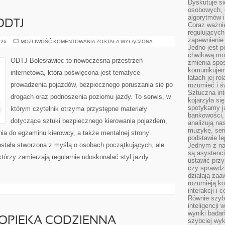
Dyskutuje si
osobowych, 
algorytmów i
ODTJ
Coraz ważnie
regulujących
zapewnienie 
SZKOŁY
026
MOŻLIWOŚĆ KOMENTOWANIA
ZOSTAŁA WYŁĄCZONA
JAZDY
Jedno jest p
I
chwilową mod
ODTJ
ODTJ Bolesławiec to nowoczesna przestrzeń
zmienia spos
komunikujem
internetowa, która poświęcona jest tematyce
latach jej ro
prowadzenia pojazdów, bezpiecznego poruszania się po
rozumieć i ś
Sztuczna int
drogach oraz podnoszenia poziomu jazdy. To serwis, w
kojarzyła się
spotykamy ją
którym czytelnik otrzyma przystępne materiały
bankowości,
dotyczące sztuki bezpiecznego kierowania pojazdem,
analizują n
muzykę, seria
ia do egzaminu kierowcy, a także mentalnej strony
podstawie le
ostała stworzona z myślą o osobach początkujących, ale
Jednym z na
są asystenc
tórzy zamierzają regularnie udoskonalać styl jazdy.
ustawić przy
czy sprawdzi
działają za
rozumieją ko
interakcji i 
Równie szybk
inteligencji
wyniki bada
 OPIEKA CODZIENNA
szybciej wy