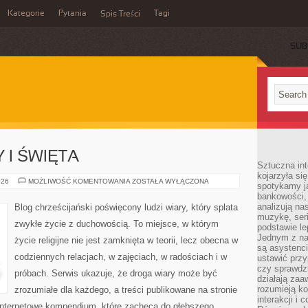
Kategorie
Pytania
Tagi
Spis Treści
SUB
 I ŚWIĘTA
Sztuczna int
kojarzyła się
ROK
026
MOŻLIWOŚĆ KOMENTOWANIA
ZOSTAŁA WYŁĄCZONA
spotykamy ją
LITURGICZNY
bankowości,
I
ŚWIĘTA
analizują n
Blog chrześcijański poświęcony ludzi wiary, który splata
muzykę, seria
zwykłe życie z duchowością. To miejsce, w którym
podstawie le
Jednym z na
życie religijne nie jest zamknięta w teorii, lecz obecna w
są asystenc
codziennych relacjach, w zajęciach, w radościach i w
ustawić przy
czy sprawdzi
próbach. Serwis ukazuje, że droga wiary może być
działają za
rozumieją ko
zrozumiałe dla każdego, a treści publikowane na stronie
interakcji i 
 internetowe kompendium, które zachęca do głębszego