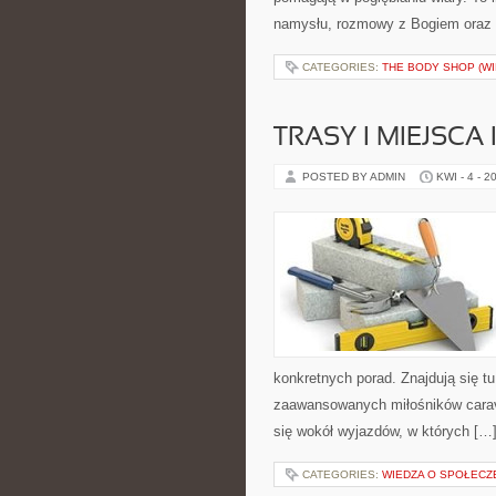
namysłu, rozmowy z Bogiem oraz 
CATEGORIES:
THE BODY SHOP (WI
TRASY I MIEJSC
POSTED BY ADMIN
KWI - 4 - 2
konkretnych porad. Znajdują się t
zaawansowanych miłośników carava
się wokół wyjazdów, w których […
CATEGORIES:
WIEDZA O SPOŁECZ