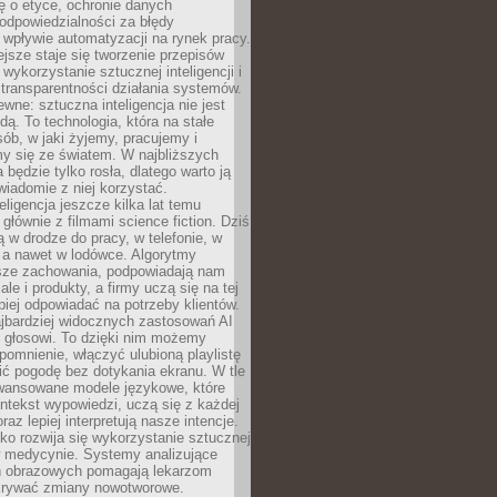
ę o etyce, ochronie danych
odpowiedzialności za błędy
 wpływie automatyzacji na rynek pracy.
jsze staje się tworzenie przepisów
 wykorzystanie sztucznej inteligencji i
transparentności działania systemów.
ewne: sztuczna inteligencja nie jest
ą. To technologia, która na stałe
ób, w jaki żyjemy, pracujemy i
y się ze światem. W najbliższych
la będzie tylko rosła, dlatego warto ją
wiadomie z niej korzystać.
eligencja jeszcze kilka lat temu
 głównie z filmami science fiction. Dziś
 w drodze do pracy, w telefonie, w
 a nawet w lodówce. Algorytmy
asze zachowania, podpowiadają nam
le i produkty, a firmy uczą się na tej
piej odpowiadać na potrzeby klientów.
jbardziej widocznych zastosowań AI
i głosowi. To dzięki nim możemy
pomnienie, włączyć ulubioną playlistę
ć pogodę bez dotykania ekranu. W tle
awansowane modele językowe, które
ntekst wypowiedzi, uczą się z każdej
coraz lepiej interpretują nasze intencje.
o rozwija się wykorzystanie sztucznej
 w medycynie. Systemy analizujące
ń obrazowych pomagają lekarzom
krywać zmiany nowotworowe.