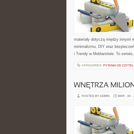
materiały dotyczą między innymi 
minimalizmu, DIY oraz bezpieczeńs
i Trendy w Meblarstwie. To serwis,
CATEGORIES:
PYTANIA OD CZYTE
WNĘTRZA MILIO
POSTED BY ADMIN
MAR - 30 -