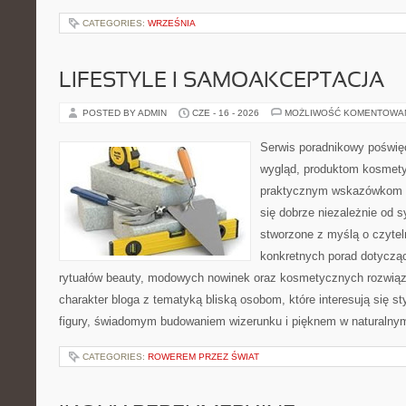
CATEGORIES:
WRZEŚNIA
LIFESTYLE I SAMOAKCEPTACJA
POSTED BY ADMIN
CZE - 16 - 2026
MOŻLIWOŚĆ KOMENTOWA
Serwis poradnikowy poświęc
wygląd, produktom kosmet
praktycznym wskazówkom d
się dobrze niezależnie od s
stworzone z myślą o czytel
konkretnych porad dotycząc
rytuałów beauty, modowych nowinek oraz kosmetycznych rozwiąza
charakter bloga z tematyką bliską osobom, które interesują się s
figury, świadomym budowaniem wizerunku i pięknem w naturalny
CATEGORIES:
ROWEREM PRZEZ ŚWIAT