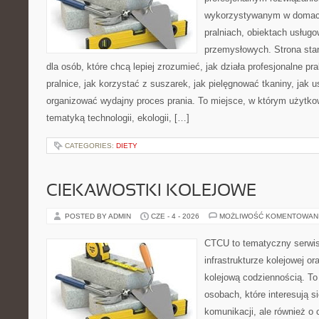
wykorzystywanym w domach,
pralniach, obiektach usług
przemysłowych. Strona sta
dla osób, które chcą lepiej zrozumieć, jak działa profesjonalne pra
pralnice, jak korzystać z suszarek, jak pielęgnować tkaniny, jak 
organizować wydajny proces prania. To miejsce, w którym użytkow
tematyką technologii, ekologii, […]
CATEGORIES:
DIETY
CIEKAWOSTKI KOLEJOWE
POSTED BY ADMIN
CZE - 4 - 2026
MOŻLIWOŚĆ KOMENTOWAN
CTCU to tematyczny serwis,
infrastrukturze kolejowej o
kolejową codziennością. To
osobach, które interesują s
komunikacji, ale również o