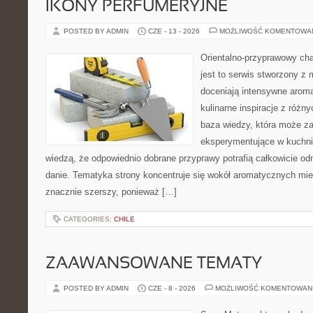
IKONY PERFUMERYJNE
POSTED BY ADMIN
CZE - 13 - 2026
MOŻLIWOŚĆ KOMENTOWA
Orientalno-przyprawowy char
jest to serwis stworzony z 
doceniają intensywne aroma
kulinarne inspiracje z różny
baza wiedzy, która może z
eksperymentujące w kuchni,
wiedzą, że odpowiednio dobrane przyprawy potrafią całkowicie od
danie. Tematyka strony koncentruje się wokół aromatycznych miesz
znacznie szerszy, ponieważ […]
CATEGORIES:
CHILE
ZAAWANSOWANE TEMATY
POSTED BY ADMIN
CZE - 8 - 2026
MOŻLIWOŚĆ KOMENTOWAN