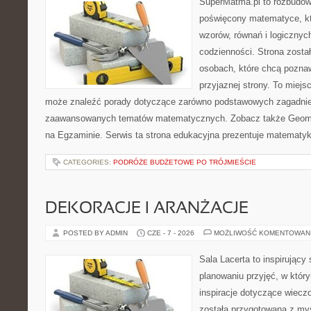
SuperMatma.pl to rozbudow
poświęcony matematyce, któ
wzorów, równań i logicznyc
codzienności. Strona zosta
osobach, które chcą poznaw
przyjaznej strony. To miejs
może znaleźć porady dotyczące zarówno podstawowych zagadnień,
zaawansowanych tematów matematycznych. Zobacz także Geomet
na Egzaminie. Serwis ta strona edukacyjna prezentuje matematy
CATEGORIES:
PODRÓŻE BUDŻETOWE PO TRÓJMIEŚCIE
DEKORACJE I ARANŻACJE
POSTED BY ADMIN
CZE - 7 - 2026
MOŻLIWOŚĆ KOMENTOWAN
Sala Lacerta to inspirujący
planowaniu przyjęć, w któr
inspiracje dotyczące wiecz
została przygotowana z myś