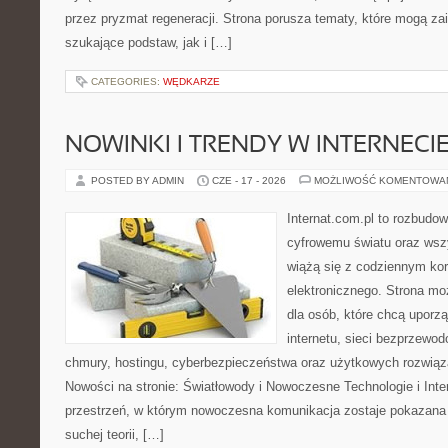
przez pryzmat regeneracji. Strona porusza tematy, które mogą z
szukające podstaw, jak i […]
CATEGORIES:
WĘDKARZE
NOWINKI I TRENDY W INTERNECI
POSTED BY ADMIN
CZE - 17 - 2026
MOŻLIWOŚĆ KOMENTOWA
Internat.com.pl to rozbudo
cyfrowemu światu oraz wsz
wiążą się z codziennym ko
elektronicznego. Strona m
dla osób, które chcą uporz
internetu, sieci bezprzewo
chmury, hostingu, cyberbezpieczeństwa oraz użytkowych rozwiąz
Nowości na stronie: Światłowody i Nowoczesne Technologie i Inter
przestrzeń, w którym nowoczesna komunikacja zostaje pokazana
suchej teorii, […]