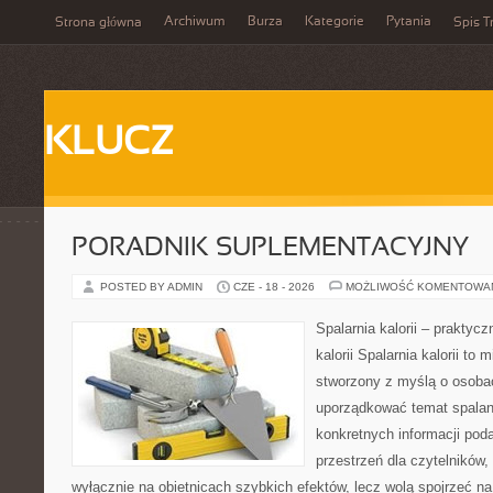
Archiwum
Burza
Kategorie
Pytania
Strona główna
Spis T
KLUCZ
PORADNIK SUPLEMENTACYJNY
POSTED BY ADMIN
CZE - 18 - 2026
MOŻLIWOŚĆ KOMENTOWA
Spalarnia kalorii – praktyc
kalorii Spalarnia kalorii to 
stworzony z myślą o osoba
uporządkować temat spalania
konkretnych informacji pod
przestrzeń dla czytelników,
wyłącznie na obietnicach szybkich efektów, lecz wolą spojrzeć na