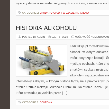
wykorzystywane na wiele nietypowych sposobów, zarówno w kuchni
CATEGORIES:
URODA PO CIĄŻY I W CZASIE KARMIENIA
HISTORIA ALKOHOLU
POSTED BY ADMIN
CZE - 6 - 2026
MOŻLIWOŚĆ KOMENTOWAN
TadzikPije.pl to wielowątk
alkoholi, w którym odbiorc
treści dotyczące koktajli. 
myślą o osobach, które ch
smaków i szukają miejsca,
alkoholem są przedstawian
internetowy zakątek, w którym historia łączą się z praktycznym 
stronie Sztuka Koktajli i Alkohole Premium. Na stronie TadzikPije
które prowadzą czytelnika przez […]
CATEGORIES:
OCHRONA