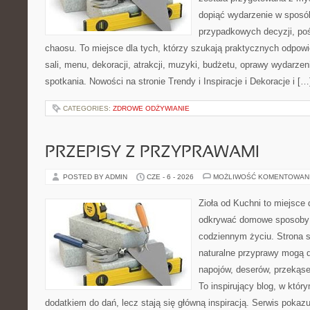
dopiąć wydarzenie w sposó
przypadkowych decyzji, poś
chaosu. To miejsce dla tych, którzy szukają praktycznych odpo
sali, menu, dekoracji, atrakcji, muzyki, budżetu, oprawy wydarze
spotkania. Nowości na stronie Trendy i Inspiracje i Dekoracje i […
CATEGORIES:
ZDROWE ODŻYWIANIE
PRZEPISY Z PRZYPRAWAMI
POSTED BY ADMIN
CZE - 6 - 2026
MOŻLIWOŚĆ KOMENTOWAN
Zioła od Kuchni to miejsce 
odkrywać domowe sposoby 
codziennym życiu. Strona s
naturalne przyprawy mogą 
napojów, deserów, przekąs
To inspirujący blog, w który
dodatkiem do dań, lecz stają się główną inspiracją. Serwis poka