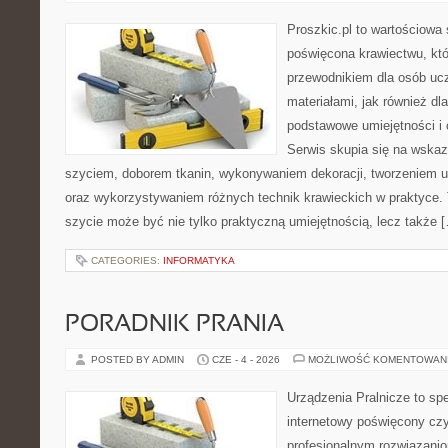
Proszkic.pl to wartościowa 
poświęcona krawiectwu, któ
przewodnikiem dla osób uc
materiałami, jak również dla
podstawowe umiejętności i 
Serwis skupia się na wska
szyciem, doborem tkanin, wykonywaniem dekoracji, tworzeniem 
oraz wykorzystywaniem różnych technik krawieckich w praktyce. T
szycie może być nie tylko praktyczną umiejętnością, lecz także 
CATEGORIES:
INFORMATYKA
PORADNIK PRANIA
POSTED BY ADMIN
CZE - 4 - 2026
MOŻLIWOŚĆ KOMENTOWAN
Urządzenia Pralnicze to spe
internetowy poświęcony czy
profesjonalnym rozwiązan