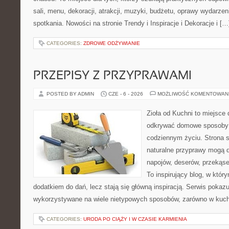
sali, menu, dekoracji, atrakcji, muzyki, budżetu, oprawy wydarze
spotkania. Nowości na stronie Trendy i Inspiracje i Dekoracje i […
CATEGORIES:
ZDROWE ODŻYWIANIE
PRZEPISY Z PRZYPRAWAMI
POSTED BY ADMIN
CZE - 6 - 2026
MOŻLIWOŚĆ KOMENTOWAN
Zioła od Kuchni to miejsce 
odkrywać domowe sposoby 
codziennym życiu. Strona s
naturalne przyprawy mogą 
napojów, deserów, przekąs
To inspirujący blog, w który
dodatkiem do dań, lecz stają się główną inspiracją. Serwis poka
wykorzystywane na wiele nietypowych sposobów, zarówno w kuchni
CATEGORIES:
URODA PO CIĄŻY I W CZASIE KARMIENIA