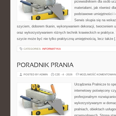
przewodnikiem dla osób uc
materiałami, jak również dla
podstawowe umiejętności i 
Serwis skupia się na wska
szyciem, doborem tkanin, wykonywaniem dekoracji, tworzeniem 
oraz wykorzystywaniem różnych technik krawieckich w praktyce. T
szycie może być nie tylko praktyczną umiejętnością, lecz także 
CATEGORIES:
INFORMATYKA
PORADNIK PRANIA
POSTED BY ADMIN
CZE - 4 - 2026
MOŻLIWOŚĆ KOMENTOWAN
Urządzenia Pralnicze to spe
internetowy poświęcony czy
profesjonalnym rozwiązan
wykorzystywanym w domach,
pralniach, obiektach usług
przemysłowych. Strona sta