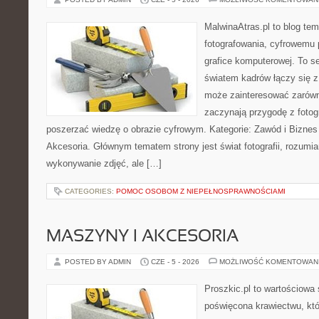
MalwinaAtras.pl to blog te
fotografowania, cyfrowemu 
grafice komputerowej. To se
światem kadrów łączy się z
może zainteresować zarówn
zaczynają przygodę z fotogra
poszerzać wiedzę o obrazie cyfrowym. Kategorie: Zawód i Biznes w
Akcesoria. Głównym tematem strony jest świat fotografii, rozumia
wykonywanie zdjęć, ale […]
CATEGORIES:
POMOC OSOBOM Z NIEPEŁNOSPRAWNOŚCIAMI
MASZYNY I AKCESORIA
POSTED BY ADMIN
CZE - 5 - 2026
MOŻLIWOŚĆ KOMENTOWAN
Proszkic.pl to wartościowa 
poświęcona krawiectwu, któ