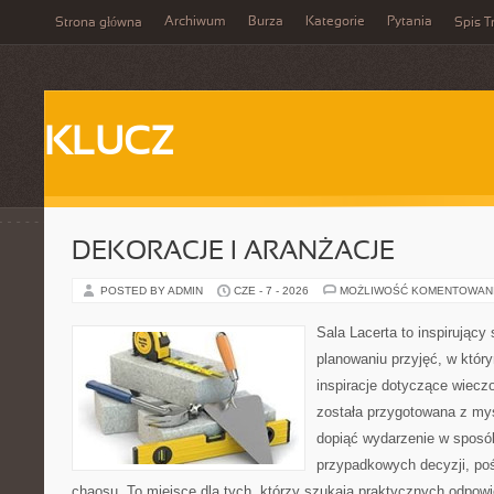
Archiwum
Burza
Kategorie
Pytania
Strona główna
Spis T
KLUCZ
DEKORACJE I ARANŻACJE
POSTED BY ADMIN
CZE - 7 - 2026
MOŻLIWOŚĆ KOMENTOWAN
Sala Lacerta to inspirujący
planowaniu przyjęć, w któr
inspiracje dotyczące wiecz
została przygotowana z myś
dopiąć wydarzenie w sposó
przypadkowych decyzji, poś
chaosu. To miejsce dla tych, którzy szukają praktycznych odpo