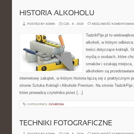
HISTORIA ALKOHOLU
POSTED BY ADMIN
CZE - 6 - 2026
MOŻLIWOŚĆ KOMENTOWAN
TadzikPije.pl to wielowątk
alkoholi, w którym odbiorc
treści dotyczące koktajli. 
myślą o osobach, które ch
smaków i szukają miejsca,
alkoholem są przedstawian
internetowy zakątek, w którym historia łączą się z praktycznym 
stronie Sztuka Koktajli i Alkohole Premium. Na stronie TadzikPije
które prowadzą czytelnika przez […]
CATEGORIES:
OCHRONA
TECHNIKI FOTOGRAFICZNE
POSTED BY ADMIN
CZE - 5 - 2026
MOŻLIWOŚĆ KOMENTOWAN