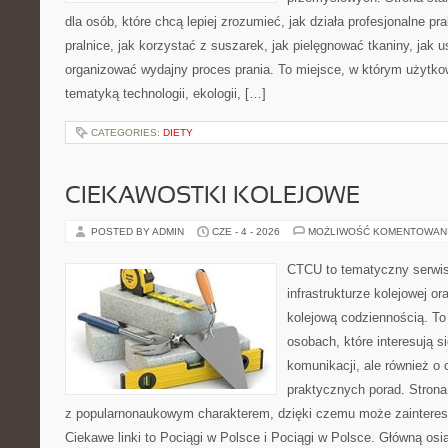
dla osób, które chcą lepiej zrozumieć, jak działa profesjonalne pra
pralnice, jak korzystać z suszarek, jak pielęgnować tkaniny, jak 
organizować wydajny proces prania. To miejsce, w którym użytkow
tematyką technologii, ekologii, […]
CATEGORIES:
DIETY
CIEKAWOSTKI KOLEJOWE
POSTED BY ADMIN
CZE - 4 - 2026
MOŻLIWOŚĆ KOMENTOWAN
CTCU to tematyczny serwis,
infrastrukturze kolejowej o
kolejową codziennością. To
osobach, które interesują s
komunikacji, ale również o
praktycznych porad. Strona
z popularnonaukowym charakterem, dzięki czemu może zainteres
Ciekawe linki to Pociągi w Polsce i Pociągi w Polsce. Główną osi