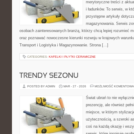
merytoryczne treści z aktua
i ładunków. To serwis, w k
przystępne artykuły dotycząc
magazynowania. Serwis zos
osobach zainteresowanych branżą, którzy chcą lepiej rozumieć m
oraz poznawać nowoczesne kierunki rozwoju w krajowych warunka
Transport i Logistyka i Magazynowanie. Strona […]
CATEGORIES:
KAFELKI I PŁYTKI CERAMICZNE
TRENDY SEZONU
POSTED BY ADMIN
MAR - 27 - 2026
MOŻLIWOŚĆ KOMENTOWA
Świat ubrań to nie wyłączn
prezencję, ale również pełn
miejsce, w którym stylizacj
użytecznością, a szeroki a
coś na każdą okazję i wsz
serwis, które inspiruje oso