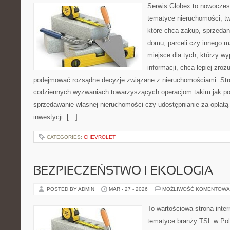
Serwis Globex to nowoczes
tematyce nieruchomości, t
które chcą zakup, sprzedan
domu, parceli czy innego m
miejsce dla tych, którzy w
informacji, chcą lepiej zro
podejmować rozsądne decyzje związane z nieruchomościami. Stro
codziennych wyzwaniach towarzyszących operacjom takim jak po
sprzedawanie własnej nieruchomości czy udostępnianie za opłatą 
inwestycji. […]
CATEGORIES:
CHEVROLET
BEZPIECZEŃSTWO I EKOLOGIA
POSTED BY ADMIN
MAR - 27 - 2026
MOŻLIWOŚĆ KOMENTOWA
To wartościowa strona inte
tematyce branży TSL w Pol