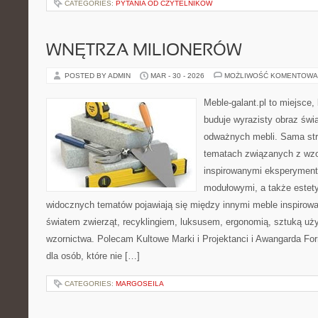
CATEGORIES:
PYTANIA OD CZYTELNIKÓW
WNĘTRZA MILIONERÓW
POSTED BY ADMIN
MAR - 30 - 2026
MOŻLIWOŚĆ KOMENTOWA
Meble-galant.pl to miejsce,
buduje wyrazisty obraz świa
odważnych mebli. Sama str
tematach związanych z wzo
inspirowanymi eksperyment
modułowymi, a także estet
widocznych tematów pojawiają się między innymi meble inspirow
światem zwierząt, recyklingiem, luksusem, ergonomią, sztuką uży
wzornictwa. Polecam Kultowe Marki i Projektanci i Awangarda Fo
dla osób, które nie […]
CATEGORIES:
MARGOSEILA