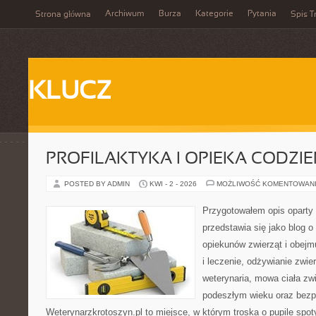
Archiwum
Burza
Kategorie
Pytania
Strona główna
Spis T
KLUCZ
PROFILAKTYKA I OPIEKA CODZI
POSTED BY ADMIN
KWI - 2 - 2026
MOŻLIWOŚĆ KOMENTOWAN
Przygotowałem opis oparty 
przedstawia się jako blog o
opiekunów zwierząt i obejm
i leczenie, odżywianie zwier
weterynaria, mowa ciała zwi
podeszłym wieku oraz bezp
Weterynarzkrotoszyn.pl to miejsce, w którym troska o pupile spot