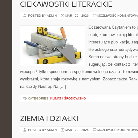
CIEKAWOSTKI LITERACKIE
POSTED BY ADMIN
MAR - 29 - 2026
MOŻLIWOŚĆ KOMENTOWA
Oczarowana Czytaniem to p
osób, które uwielbiają liter
interesujące publikacje, z
literackiego oraz odnajdyw
Sama nazwa strony buduje kl
sugerując, że kontakt z li
więcej niż tylko sposobem na spędzenie wolnego czasu. To równie
wyobraźni, która spaja rozrywkę z namysłem. Zobacz także Ranking
na Każdy Nastrój. Na […]
CATEGORIES:
KLIMAT I ŚRODOWISKO
ZIEMIA I DZIAŁKI
POSTED BY ADMIN
MAR - 28 - 2026
MOŻLIWOŚĆ KOMENTOWA