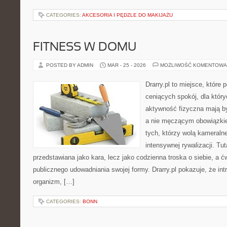
CATEGORIES:
AKCESORIA I PĘDZLE DO MAKIJAŻU
FITNESS W DOMU
POSTED BY ADMIN
MAR - 25 - 2026
MOŻLIWOŚĆ KOMENTOWA
Drarry.pl to miejsce, które
ceniących spokój, dla któr
aktywność fizyczna mają b
a nie męczącym obowiązkie
tych, którzy wolą kameraln
intensywnej rywalizacji. Tut
przedstawiana jako kara, lecz jako codzienna troska o siebie, a 
publicznego udowadniania swojej formy. Drarry.pl pokazuje, że i
organizm, […]
CATEGORIES:
BONN