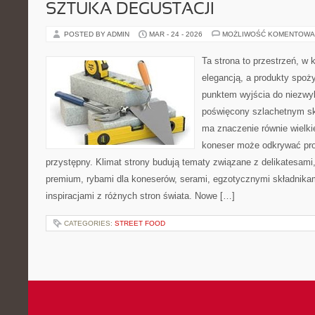
SZTUKA DEGUSTACJI
POSTED BY ADMIN
MAR - 24 - 2026
MOŻLIWOŚĆ KOMENTOWA
Ta strona to przestrzeń, w
elegancją, a produkty spoż
punktem wyjścia do niezwyk
poświęcony szlachetnym sk
ma znaczenie równie wielki
koneser może odkrywać pr
przystępny. Klimat strony budują tematy związane z delikatesami
premium, rybami dla koneserów, serami, egzotycznymi składnikam
inspiracjami z różnych stron świata. Nowe […]
CATEGORIES:
STREET FOOD