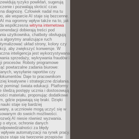
zewidują ryzyko powikłań, sugerują
czenie i pozwalają skrócić czas
na diagnozę. Człowiek nadal ma tu
wo, ale wsparcie AI staje się bezcenne.
AI ma ogromny wpływ także na to, jak
żda współczesna
witryna internetowa
mendacji dobierają treści pod
nia użytkownika, chatboty obsługują
, a algorytmy analizujące ruch
tymalizować układ strony, kolory czy
kcji, aby zwiększyć konwersje. W
uczna inteligencja jest wykorzystywana
wania sprzedaży, wykrywania fraudów i
ji procesów. Roboty programowe
ejąć powtarzalne zadania biurowe:
danych, wysyłanie raportów czy
 dokumentów. Daje to pracownikom
ziej kreatywne i strategiczne działania.
ż pominąć świata edukacji. Platformy
e śledzą postępy ucznia i dostosowują
ości materiału, proponując dodatkowe
m, gdzie pojawiają się braki. Dzięki
nauki staje się bardziej
owany, a uczniowie mogą uczyć się w
sowanym do swoich możliwości.
ozwój AI niesie również wyzwania.
ę o etyce, ochronie danych
odpowiedzialności za błędy
 wpływie automatyzacji na rynek pracy.
jsze staje się tworzenie przepisów