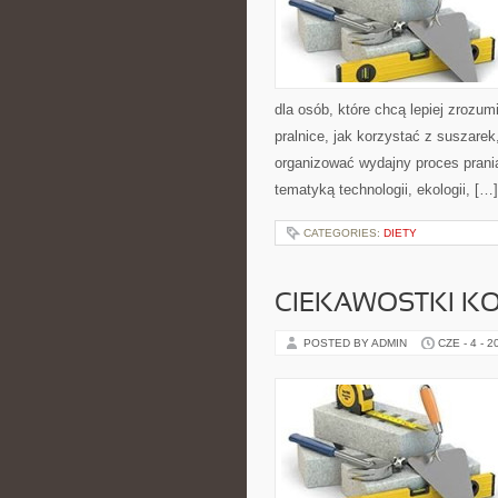
dla osób, które chcą lepiej zrozumi
pralnice, jak korzystać z suszarek
organizować wydajny proces prania
tematyką technologii, ekologii, […]
CATEGORIES:
DIETY
CIEKAWOSTKI K
POSTED BY ADMIN
CZE - 4 - 2