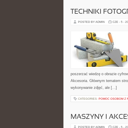
TECHNIKI FOTOG
POSTED BY ADMIN
CZE - 5 - 2
poszerzać wiedzę o obrazie cyfrowy
Akcesoria. Głównym tematem strony
wykonywanie zdjęć, ale […]
CATEGORIES:
POMOC OSOBOM Z 
MASZYNY I AKCE
POSTED BY ADMIN
CZE - 5 - 2