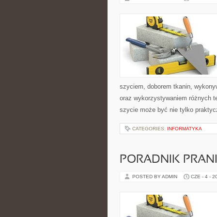
szyciem, doborem tkanin, wykony
oraz wykorzystywaniem różnych tec
szycie może być nie tylko praktyc
CATEGORIES:
INFORMATYKA
PORADNIK PRAN
POSTED BY ADMIN
CZE - 4 - 2