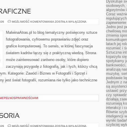
Dyskutuje si
osobowych, 
algorytmów i
RAFICZNE
Coraz ważnie
regulujących
TECHNIKI
026
MOŻLIWOŚĆ KOMENTOWANIA
ZOSTAŁA WYŁĄCZONA
zapewnienie 
FOTOGRAFICZNE
Jedno jest p
chwilową mod
MalwinaAtras.pl to blog tematyczny poświęcony sztuce
zmienia spos
fotografowania, cyfrowemu poprawianiu zdjęć oraz
komunikujem
latach jej ro
grafice komputerowej. To serwis, w której fascynacja
rozumieć i ś
Sztuczna int
światem kadrów łączy się z praktyczną wiedzą. Strona
kojarzyła się
może zainteresować zarówno osoby, które dopiero
spotykamy ją
bankowości,
zaczynają przygodę z fotografią, jak i tych, którzy chcą
analizują n
m. Kategorie: Zawód i Biznes w Fotografii i Sprzęt i
muzykę, seria
podstawie le
 jest świat fotografii, rozumiana nie tylko jako techniczne
Jednym z na
są asystenc
ustawić przy
czy sprawdzi
NIEPEŁNOSPRAWNOŚCIAMI
działają za
rozumieją ko
interakcji i 
Równie szybk
SORIA
inteligencji
wyniki bada
szybciej wy
MASZYNY
026
MOŻLIWOŚĆ KOMENTOWANIA
ZOSTAŁA WYŁĄCZONA