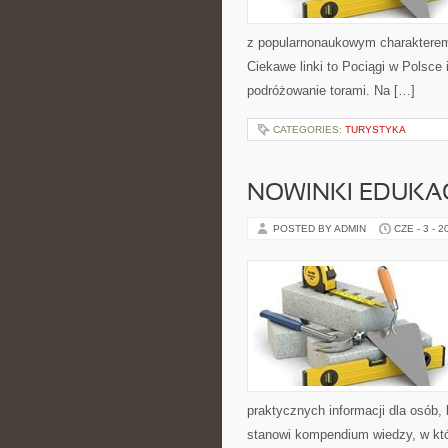
z popularnonaukowym charakterem
Ciekawe linki to Pociągi w Polsce
podróżowanie torami. Na […]
CATEGORIES:
TURYSTYKA
NOWINKI EDUKA
POSTED BY ADMIN
CZE - 3 - 2
praktycznych informacji dla osób,
stanowi kompendium wiedzy, w któ