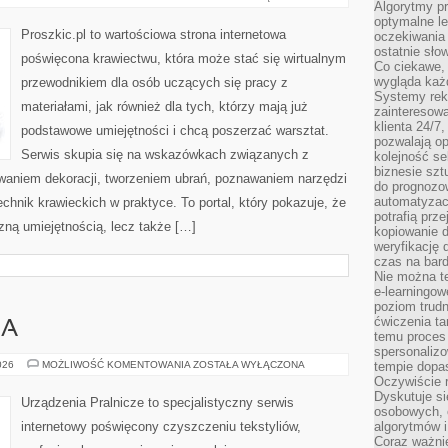
Algorytmy pr
I
AKCESORIA
optymalne le
Proszkic.pl to wartościowa strona internetowa
oczekiwania 
ostatnie sło
poświęcona krawiectwu, która może stać się wirtualnym
Co ciekawe, 
wygląda ka
przewodnikiem dla osób uczących się pracy z
Systemy reko
materiałami, jak również dla tych, którzy mają już
zainteresowa
klienta 24/7
podstawowe umiejętności i chcą poszerzać warsztat.
pozwalają op
Serwis skupia się na wskazówkach związanych z
kolejność se
biznesie szt
waniem dekoracji, tworzeniem ubrań, poznawaniem narzędzi
do prognozo
automatyzac
hnik krawieckich w praktyce. To portal, który pokazuje, że
potrafią prz
zną umiejętnością, lecz także […]
kopiowanie 
weryfikację
czas na bard
Nie można te
e-learningow
poziom trudn
ćwiczenia ta
IA
temu proces 
spersonaliz
PORADNIK
026
MOŻLIWOŚĆ KOMENTOWANIA
ZOSTAŁA WYŁĄCZONA
tempie dopa
PRANIA
Oczywiście r
Dyskutuje si
Urządzenia Pralnicze to specjalistyczny serwis
osobowych, 
internetowy poświęcony czyszczeniu tekstyliów,
algorytmów i
Coraz ważnie