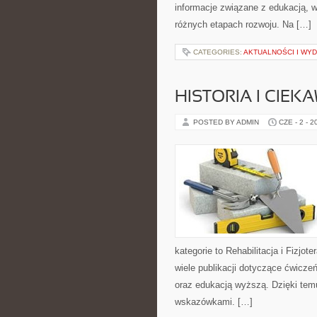
informacje związane z edukacją, 
różnych etapach rozwoju. Na […]
CATEGORIES:
AKTUALNOŚCI I WY
HISTORIA I CIEK
POSTED BY ADMIN
CZE - 2 - 2
kategorie to Rehabilitacja i Fizjot
wiele publikacji dotyczące ćwiczeń
oraz edukacją wyższą. Dzięki tem
wskazówkami. […]