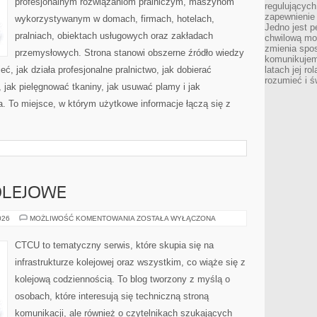
profesjonalnym rozwiązaniom pralniczym, maszynom
regulujących
zapewnienie 
wykorzystywanym w domach, firmach, hotelach,
Jedno jest p
pralniach, obiektach usługowych oraz zakładach
chwilową mod
zmienia spos
przemysłowych. Strona stanowi obszerne źródło wiedzy
komunikujem
eć, jak działa profesjonalne pralnictwo, jak dobierać
latach jej ro
rozumieć i ś
, jak pielęgnować tkaniny, jak usuwać plamy i jak
. To miejsce, w którym użytkowe informacje łączą się z
OLEJOWE
CIEKAWOSTKI
026
MOŻLIWOŚĆ KOMENTOWANIA
ZOSTAŁA WYŁĄCZONA
KOLEJOWE
CTCU to tematyczny serwis, które skupia się na
infrastrukturze kolejowej oraz wszystkim, co wiąże się z
kolejową codziennością. To blog tworzony z myślą o
osobach, które interesują się techniczną stroną
komunikacji, ale również o czytelnikach szukających