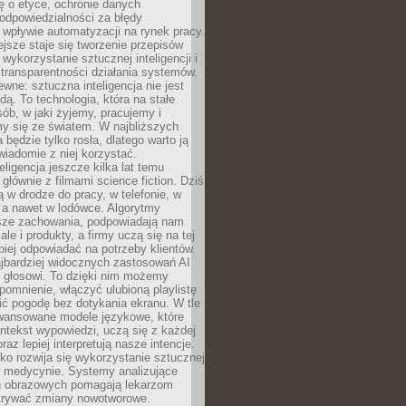
ę o etyce, ochronie danych
odpowiedzialności za błędy
 wpływie automatyzacji na rynek pracy.
jsze staje się tworzenie przepisów
 wykorzystanie sztucznej inteligencji i
transparentności działania systemów.
ewne: sztuczna inteligencja nie jest
ą. To technologia, która na stałe
ób, w jaki żyjemy, pracujemy i
y się ze światem. W najbliższych
la będzie tylko rosła, dlatego warto ją
wiadomie z niej korzystać.
eligencja jeszcze kilka lat temu
 głównie z filmami science fiction. Dziś
 w drodze do pracy, w telefonie, w
 a nawet w lodówce. Algorytmy
asze zachowania, podpowiadają nam
le i produkty, a firmy uczą się na tej
piej odpowiadać na potrzeby klientów.
jbardziej widocznych zastosowań AI
i głosowi. To dzięki nim możemy
pomnienie, włączyć ulubioną playlistę
ć pogodę bez dotykania ekranu. W tle
awansowane modele językowe, które
ntekst wypowiedzi, uczą się z każdej
coraz lepiej interpretują nasze intencje.
o rozwija się wykorzystanie sztucznej
 w medycynie. Systemy analizujące
ń obrazowych pomagają lekarzom
krywać zmiany nowotworowe.