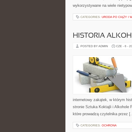
wykorzystywane na wiele nietypow
CATEGORIES:
URODA PO CIĄŻY I 
HISTORIA ALKO
POSTED BY ADMIN
CZE - 6 - 2
internetowy zakątek, w którym his
stronie Sztuka Koktajli i Alkohole
które prowadzą czytelnika przez [
CATEGORIES:
OCHRONA