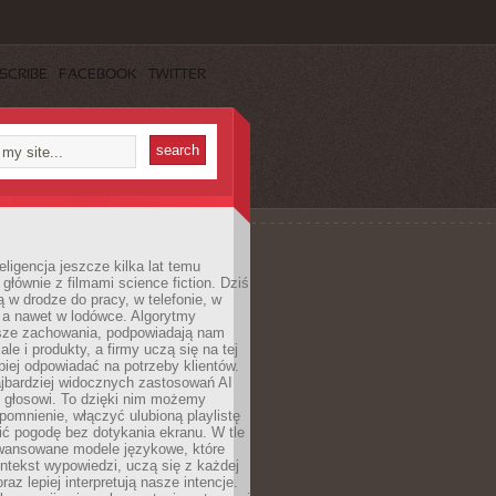
SCRIBE
FACEBOOK
TWITTER
eligencja jeszcze kilka lat temu
 głównie z filmami science fiction. Dziś
 w drodze do pracy, w telefonie, w
 a nawet w lodówce. Algorytmy
asze zachowania, podpowiadają nam
le i produkty, a firmy uczą się na tej
piej odpowiadać na potrzeby klientów.
jbardziej widocznych zastosowań AI
i głosowi. To dzięki nim możemy
pomnienie, włączyć ulubioną playlistę
ć pogodę bez dotykania ekranu. W tle
awansowane modele językowe, które
ntekst wypowiedzi, uczą się z każdej
coraz lepiej interpretują nasze intencje.