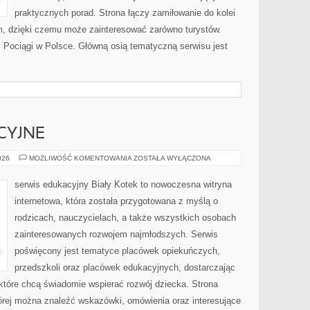
praktycznych porad. Strona łączy zamiłowanie do kolei
, dzięki czemu może zainteresować zarówno turystów.
 i Pociągi w Polsce. Główną osią tematyczną serwisu jest
CYJNE
NOWINKI
026
MOŻLIWOŚĆ KOMENTOWANIA
ZOSTAŁA WYŁĄCZONA
EDUKACYJNE
serwis edukacyjny Biały Kotek to nowoczesna witryna
internetowa, która została przygotowana z myślą o
rodzicach, nauczycielach, a także wszystkich osobach
zainteresowanych rozwojem najmłodszych. Serwis
poświęcony jest tematyce placówek opiekuńczych,
przedszkoli oraz placówek edukacyjnych, dostarczając
 które chcą świadomie wspierać rozwój dziecka. Strona
rej można znaleźć wskazówki, omówienia oraz interesujące