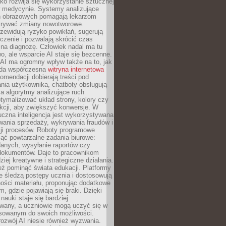
o rozwija się wykorzystanie sztucznej
 w medycynie. Systemy analizujące
ń obrazowych pomagają lekarzom
krywać zmiany nowotworowe.
zewidują ryzyko powikłań, sugerują
czenie i pozwalają skrócić czas
na diagnozę. Człowiek nadal ma tu
wo, ale wsparcie AI staje się bezcenne.
AI ma ogromny wpływ także na to, jak
żda współczesna
witryna internetowa
mendacji dobierają treści pod
nia użytkownika, chatboty obsługują
, a algorytmy analizujące ruch
tymalizować układ strony, kolory czy
kcji, aby zwiększyć konwersje. W
uczna inteligencja jest wykorzystywana
wania sprzedaży, wykrywania fraudów i
ji procesów. Roboty programowe
ejąć powtarzalne zadania biurowe:
danych, wysyłanie raportów czy
 dokumentów. Daje to pracownikom
ziej kreatywne i strategiczne działania.
ż pominąć świata edukacji. Platformy
e śledzą postępy ucznia i dostosowują
ości materiału, proponując dodatkowe
m, gdzie pojawiają się braki. Dzięki
nauki staje się bardziej
owany, a uczniowie mogą uczyć się w
sowanym do swoich możliwości.
ozwój AI niesie również wyzwania.