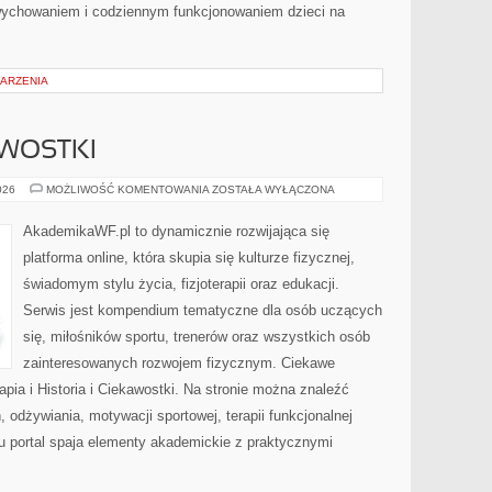
wychowaniem i codziennym funkcjonowaniem dzieci na
DARZENIA
AWOSTKI
HISTORIA
026
MOŻLIWOŚĆ KOMENTOWANIA
ZOSTAŁA WYŁĄCZONA
I
CIEKAWOSTKI
AkademikaWF.pl to dynamicznie rozwijająca się
platforma online, która skupia się kulturze fizycznej,
świadomym stylu życia, fizjoterapii oraz edukacji.
Serwis jest kompendium tematyczne dla osób uczących
się, miłośników sportu, trenerów oraz wszystkich osób
zainteresowanych rozwojem fizycznym. Ciekawe
erapia i Historia i Ciekawostki. Na stronie można znaleźć
, odżywiania, motywacji sportowej, terapii funkcjonalnej
u portal spaja elementy akademickie z praktycznymi