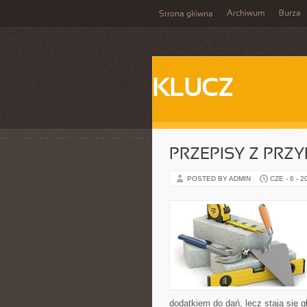
Archiwum
Burza
Strona główna
KLUCZ
PRZEPISY Z PRZ
POSTED BY ADMIN
CZE - 6 - 2
dodatkiem do dań, lecz stają się 