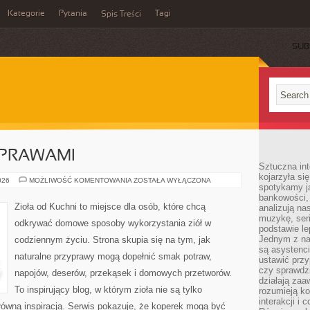
Kategorie
Pytania
Tagi
Spis Treści
SUB
YPRAWAMI
Sztuczna int
kojarzyła się
PRZEPISY
026
MOŻLIWOŚĆ KOMENTOWANIA
ZOSTAŁA WYŁĄCZONA
spotykamy ją
Z
PRZYPRAWAMI
bankowości,
Zioła od Kuchni to miejsce dla osób, które chcą
analizują n
muzykę, seria
odkrywać domowe sposoby wykorzystania ziół w
podstawie le
Jednym z na
codziennym życiu. Strona skupia się na tym, jak
są asystenc
naturalne przyprawy mogą dopełnić smak potraw,
ustawić przy
czy sprawdzi
napojów, deserów, przekąsek i domowych przetworów.
działają za
To inspirujący blog, w którym zioła nie są tylko
rozumieją ko
interakcji i 
główną inspiracją. Serwis pokazuje, że koperek mogą być