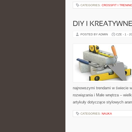
CATEGORIES:
CROSSFIT I TRENI
DIY I KREATYWN
POSTED BY ADMIN
CZE - 1 - 2
najnowszymi trendami w świecie w
rozwiązania i Małe wnętrza – wiel
artykuły dotyczące stylowych aran
CATEGORIES:
NAUKA