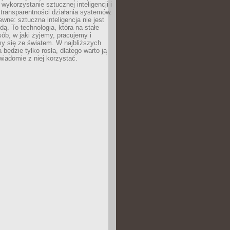
 wykorzystanie sztucznej inteligencji i
transparentności działania systemów.
ewne: sztuczna inteligencja nie jest
ą. To technologia, która na stałe
ób, w jaki żyjemy, pracujemy i
y się ze światem. W najbliższych
la będzie tylko rosła, dlatego warto ją
wiadomie z niej korzystać.