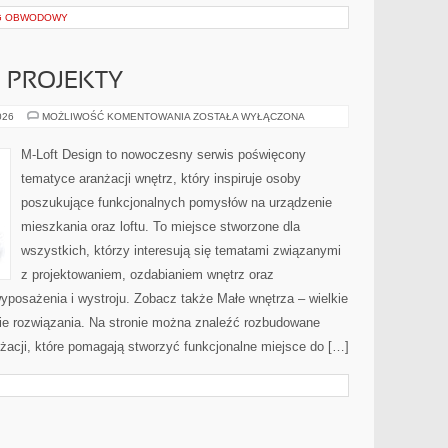
NG OBWODOWY
E PROJEKTY
DIY
026
MOŻLIWOŚĆ KOMENTOWANIA
ZOSTAŁA WYŁĄCZONA
I
KREATYWNE
PROJEKTY
M-Loft Design to nowoczesny serwis poświęcony
tematyce aranżacji wnętrz, który inspiruje osoby
poszukujące funkcjonalnych pomysłów na urządzenie
mieszkania oraz loftu. To miejsce stworzone dla
wszystkich, którzy interesują się tematami związanymi
z projektowaniem, ozdabianiem wnętrz oraz
yposażenia i wystroju. Zobacz także Małe wnętrza – wielkie
kie rozwiązania. Na stronie można znaleźć rozbudowane
żacji, które pomagają stworzyć funkcjonalne miejsce do […]