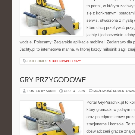
to portal, w którym zachwy
się z konkretnymi poradami
serwis, stworzona z myślą 
które chcą przeżywać przy
jachty i jednocześnie zdo
wodzie. Polecamy: Żeglarskie aplikacje mobilne i Żeglarstwo dla
Jachty.pl to internetowa marina, w której każdy miłośnik żagli zna
CATEGORIES:
STUDENTWPODROZY
GRY PRZYGODOWE
POSTED BY ADMIN
GRU - 4 - 2025
MOŻLIWOŚĆ KOMENTOWAN
Portal GryPoradnik.pl to k
który gromadzi w jednym mi
oraz przedpremierowe preze
stacjonarne i konsole. To s
doświadczeni gracze znajdą