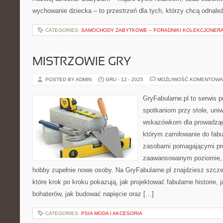
wychowanie dziecka – to przestrzeń dla tych, którzy chcą odnaleź
CATEGORIES:
SAMOCHODY ZABYTKOWE – PORADNIKI KOLEKCJONER
MISTRZOWIE GRY
POSTED BY ADMIN
GRU - 12 - 2025
MOŻLIWOŚĆ KOMENTOWA
GryFabularne.pl to serwis 
spotkaniom przy stole, uni
wskazówkom dla prowadzący
którym zamiłowanie do fabu
zasobami pomagającymi pr
zaawansowanym poziomie, 
hobby zupełnie nowe osoby. Na GryFabularne.pl znajdziesz szcze
które krok po kroku pokazują, jak projektować fabularne historie,
bohaterów, jak budować napięcie oraz […]
CATEGORIES:
PSIA MODA I AKCESORIA