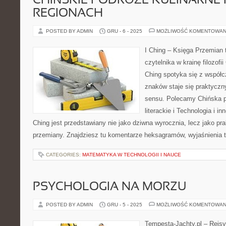
CHIŃSKIE PODRÓŻE KULINARNE
REGIONACH
POSTED BY ADMIN
GRU - 6 - 2025
MOŻLIWOŚĆ KOMENTOWAN
I Ching – Księga Przemian 
czytelnika w krainę filozofii
Ching spotyka się z współc
znaków staje się praktycz
sensu. Polecamy Chińska p
literackie i Technologia i in
Ching jest przedstawiany nie jako dziwna wyrocznia, lecz jako p
przemiany. Znajdziesz tu komentarze heksagramów, wyjaśnienia 
CATEGORIES:
MATEMATYKA W TECHNOLOGII I NAUCE
PSYCHOLOGIA NA MORZU
POSTED BY ADMIN
GRU - 5 - 2025
MOŻLIWOŚĆ KOMENTOWAN
Tempesta-Jachty.pl – Rejsy