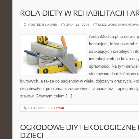
ROLA DIETY W REHABILITACJI I 
POSTED BY ADMIN
GRU - 12 - 2025
MOŻLIWOŚĆ KOMENTOWA
ArstanMedica.pl to serwis p
kontuzjom, który powstał 
szukających rzetelnych info
instrukcji krok po kroku do
sprawności. Na tym serwisi
skierowane do miłośników r
biurowych, a także do pacjentów w wieku dojrzałym oraz tych, kt
długotrwałymi problemami zdrowotnymi. Zobacz też: Taping medyc
stawów. Głównym celem […]
CATEGORIES:
ZDROWIE
OGRODOWE DIY I EKOLOGICZNE 
DZIECI