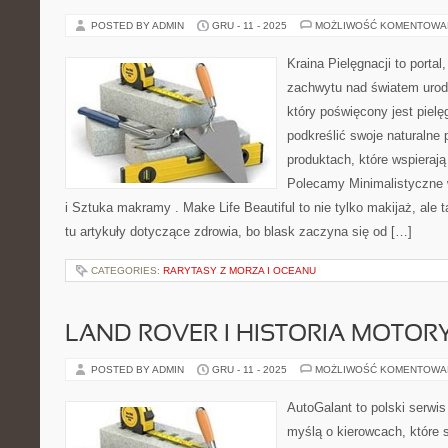
POSTED BY ADMIN
GRU - 11 - 2025
MOŻLIWOŚĆ KOMENTOWA
Kraina Pielęgnacji to portal
zachwytu nad światem urod
który poświęcony jest pielęgn
podkreślić swoje naturalne 
produktach, które wspierają
Polecamy Minimalistyczne 
i Sztuka makramy . Make Life Beautiful to nie tylko makijaż, ale 
tu artykuły dotyczące zdrowia, bo blask zaczyna się od […]
CATEGORIES:
RARYTASY Z MORZA I OCEANU
LAND ROVER I HISTORIA MOTORY
POSTED BY ADMIN
GRU - 11 - 2025
MOŻLIWOŚĆ KOMENTOWA
AutoGalant to polski serwis
myślą o kierowcach, które s