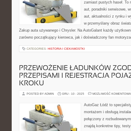
zamiast pustych haseł. To 
aut, poradniki serwisowe, 
aut, aktualności z rynku i 
w przemyślany obraz świat
Zakup auta używanego i Chrysler. Na AutoGalant każdy użytkownik
zarówno początkujący kierowca, jak i doświadczony fan motoryzacj
CATEGORIES:
HISTORIA I CIEKAWOSTKI
PRZEWOŻENIE ŁADUNKÓW ZGOD
PRZEPISAMI I REJESTRACJA POJ
KROKU
POSTED BY ADMIN
GRU - 10 - 2025
MOŻLIWOŚĆ KOMENTOWA
AutoGaz Łódź to specjalist
montażem i obsługą instal
połączony z rozbudowanym 
znajdą konkretne tipy, test