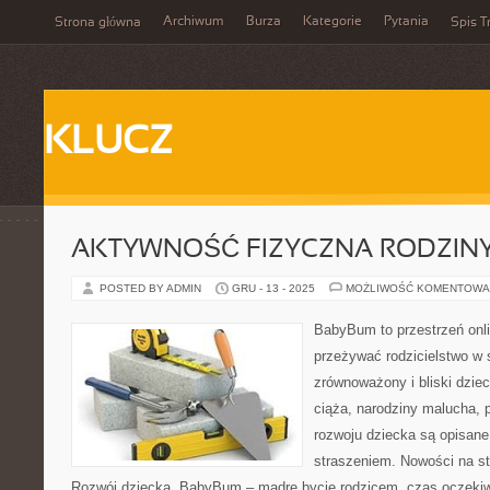
Archiwum
Burza
Kategorie
Pytania
Strona główna
Spis T
KLUCZ
AKTYWNOŚĆ FIZYCZNA RODZIN
POSTED BY ADMIN
GRU - 13 - 2025
MOŻLIWOŚĆ KOMENTOWA
BabyBum to przestrzeń onli
przeżywać rodzicielstwo w 
zrównoważony i bliski dzie
ciąża, narodziny malucha, p
rozwoju dziecka są opisane
straszeniem. Nowości na str
Rozwój dziecka. BabyBum – mądre bycie rodzicem, czas oczekiw