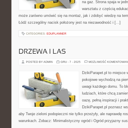
na gaz. Strona spaja w je
warsztatu z częścią edukac
może zarówno umówić się na montaż, jak i zdobyć wiedzę na tem
Łódź szczególny nacisk położony jest na niezawodność i […]
CATEGORIES:
EDUPLANNER
DRZEWA I LAS
POSTED BY ADMIN
GRU - 7 - 2025
MOŻLIWOŚĆ KOMENTOWAN
DzikiParapet.pl to miejsce 
pokojowe wychodzą na pierw
uwagi każdego domu. To bl
ludziach, które chcą zamien
oazę, pełną inspiracji i pr
DzikiParapet.pl poznasz ws
aby Twoje zieloni podopieczni nie tylko przeżyły, ale naprawdę r
warunkach. Zobacz: Minimalistyczny ogród i Ogród przyjazny sus