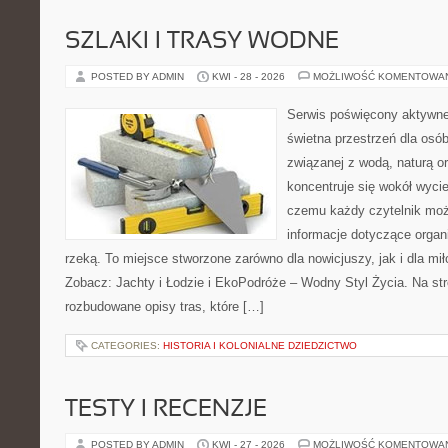
SZLAKI I TRASY WODNE
POSTED BY ADMIN
KWI - 28 - 2026
MOŻLIWOŚĆ KOMENTOWA
Serwis poświęcony aktywn
świetna przestrzeń dla osó
związanej z wodą, naturą o
koncentruje się wokół wyci
czemu każdy czytelnik moż
informacje dotyczące organ
rzeką. To miejsce stworzone zarówno dla nowicjuszy, jak i dla m
Zobacz: Jachty i Łodzie i EkoPodróże – Wodny Styl Życia. Na st
rozbudowane opisy tras, które […]
CATEGORIES:
HISTORIA I KOLONIALNE DZIEDZICTWO
TESTY I RECENZJE
POSTED BY ADMIN
KWI - 27 - 2026
MOŻLIWOŚĆ KOMENTOWA