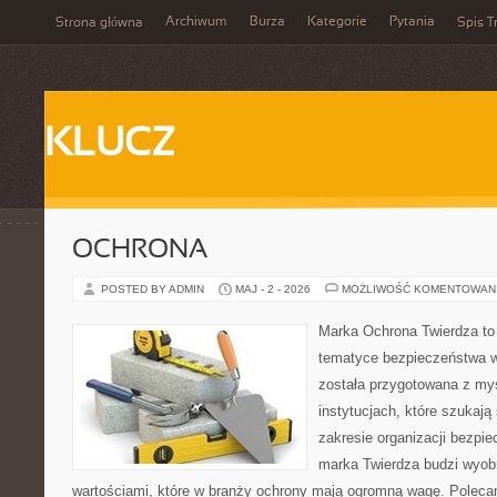
Archiwum
Burza
Kategorie
Pytania
Strona główna
Spis T
KLUCZ
OCHRONA
POSTED BY ADMIN
MAJ - 2 - 2026
MOŻLIWOŚĆ KOMENTOWAN
Marka Ochrona Twierdza to 
tematyce bezpieczeństwa w
została przygotowana z myś
instytucjach, które szukaj
zakresie organizacji bezp
marka Twierdza budzi wyobra
wartościami, które w branży ochrony mają ogromną wagę. Polecam: