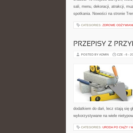
sali, menu, dekoracji, atrakcji, m
spotkania. Nowości na stronie Tren
CATEGORIES:
ZDROWE ODŻYWIAN
PRZEPISY Z PRZ
POSTED BY ADMIN
CZE - 6 - 2
dodatkiem do dań, lecz stają się 
wykorzystywane na wiele nietypow
CATEGORIES:
URODA PO CIĄŻY I 