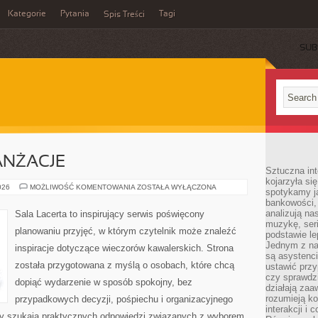
Kategorie
Pytania
Tagi
Spis Treści
SUB
ANŻACJE
Sztuczna int
kojarzyła się
DEKORACJE
026
MOŻLIWOŚĆ KOMENTOWANIA
ZOSTAŁA WYŁĄCZONA
spotykamy ją
I
bankowości,
ARANŻACJE
analizują n
Sala Lacerta to inspirujący serwis poświęcony
muzykę, seria
planowaniu przyjęć, w którym czytelnik może znaleźć
podstawie le
Jednym z na
inspiracje dotyczące wieczorów kawalerskich. Strona
są asystenc
została przygotowana z myślą o osobach, które chcą
ustawić przy
czy sprawdzi
dopiąć wydarzenie w sposób spokojny, bez
działają za
rozumieją ko
przypadkowych decyzji, pośpiechu i organizacyjnego
interakcji i 
rzy szukają praktycznych odpowiedzi związanych z wyborem