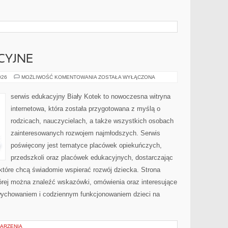
CYJNE
NOWINKI
026
MOŻLIWOŚĆ KOMENTOWANIA
ZOSTAŁA WYŁĄCZONA
EDUKACYJNE
serwis edukacyjny Biały Kotek to nowoczesna witryna
internetowa, która została przygotowana z myślą o
rodzicach, nauczycielach, a także wszystkich osobach
zainteresowanych rozwojem najmłodszych. Serwis
poświęcony jest tematyce placówek opiekuńczych,
przedszkoli oraz placówek edukacyjnych, dostarczając
 które chcą świadomie wspierać rozwój dziecka. Strona
rej można znaleźć wskazówki, omówienia oraz interesujące
wychowaniem i codziennym funkcjonowaniem dzieci na
DARZENIA