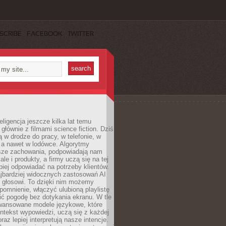
SCRIBE
FACEBOOK
TWITTER
eligencja jeszcze kilka lat temu
 głównie z filmami science fiction. Dziś
 w drodze do pracy, w telefonie, w
 a nawet w lodówce. Algorytmy
asze zachowania, podpowiadają nam
le i produkty, a firmy uczą się na tej
piej odpowiadać na potrzeby klientów.
jbardziej widocznych zastosowań AI
i głosowi. To dzięki nim możemy
pomnienie, włączyć ulubioną playlistę
ć pogodę bez dotykania ekranu. W tle
awansowane modele językowe, które
ntekst wypowiedzi, uczą się z każdej
coraz lepiej interpretują nasze intencje.