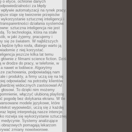
ę o etyce, ochronie danych
odpowiedzialności za błędy
 wpływie automatyzacji na rynek pracy.
jsze staje się tworzenie przepisów
 wykorzystanie sztucznej inteligencji i
transparentności działania systemów.
ewne: sztuczna inteligencja nie jest
ą. To technologia, która na stałe
ób, w jaki żyjemy, pracujemy i
y się ze światem. W najbliższych
la będzie tylko rosła, dlatego warto ją
wiadomie z niej korzystać.
eligencja jeszcze kilka lat temu
 głównie z filmami science fiction. Dziś
 w drodze do pracy, w telefonie, w
 a nawet w lodówce. Algorytmy
asze zachowania, podpowiadają nam
le i produkty, a firmy uczą się na tej
piej odpowiadać na potrzeby klientów.
jbardziej widocznych zastosowań AI
i głosowi. To dzięki nim możemy
pomnienie, włączyć ulubioną playlistę
ć pogodę bez dotykania ekranu. W tle
awansowane modele językowe, które
ntekst wypowiedzi, uczą się z każdej
coraz lepiej interpretują nasze intencje.
o rozwija się wykorzystanie sztucznej
 w medycynie. Systemy analizujące
ń obrazowych pomagają lekarzom
krywać zmiany nowotworowe.