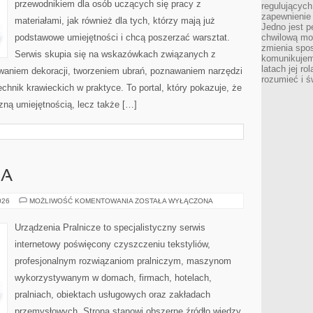
przewodnikiem dla osób uczących się pracy z
regulujących
zapewnienie 
materiałami, jak również dla tych, którzy mają już
Jedno jest p
podstawowe umiejętności i chcą poszerzać warsztat.
chwilową mod
zmienia spos
Serwis skupia się na wskazówkach związanych z
komunikujem
latach jej ro
waniem dekoracji, tworzeniem ubrań, poznawaniem narzędzi
rozumieć i ś
hnik krawieckich w praktyce. To portal, który pokazuje, że
zną umiejętnością, lecz także […]
IA
PORADNIK
026
MOŻLIWOŚĆ KOMENTOWANIA
ZOSTAŁA WYŁĄCZONA
PRANIA
Urządzenia Pralnicze to specjalistyczny serwis
internetowy poświęcony czyszczeniu tekstyliów,
profesjonalnym rozwiązaniom pralniczym, maszynom
wykorzystywanym w domach, firmach, hotelach,
pralniach, obiektach usługowych oraz zakładach
przemysłowych. Strona stanowi obszerne źródło wiedzy