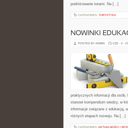
podróżowanie torami. Na […]
CATEGORIES:
TURYSTYKA
NOWINKI EDUKA
POSTED BY ADMIN
CZE - 3 - 2
praktycznych informacji dla osób,
stanowi kompendium wiedzy, w któ
informacje związane z edukacją, 
różnych etapach rozwoju. Na […]
CATEGORIES:
AKTUALNOŚCI I WY