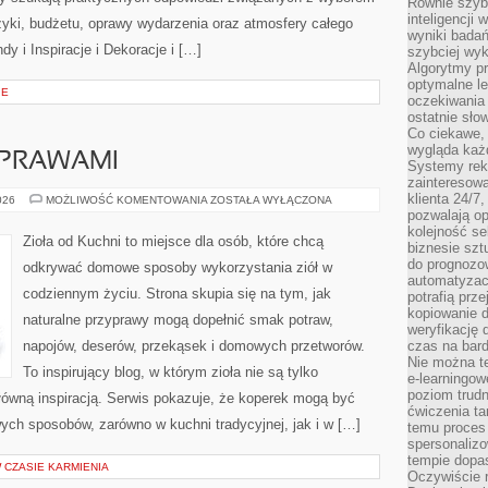
Równie szybk
inteligencji
uzyki, budżetu, oprawy wydarzenia oraz atmosfery całego
wyniki bada
dy i Inspiracje i Dekoracje i […]
szybciej wy
Algorytmy pr
optymalne le
IE
oczekiwania 
ostatnie sło
Co ciekawe, 
wygląda ka
YPRAWAMI
Systemy reko
zainteresowa
klienta 24/7
PRZEPISY
026
MOŻLIWOŚĆ KOMENTOWANIA
ZOSTAŁA WYŁĄCZONA
Z
pozwalają op
PRZYPRAWAMI
kolejność se
Zioła od Kuchni to miejsce dla osób, które chcą
biznesie szt
do prognozo
odkrywać domowe sposoby wykorzystania ziół w
automatyzac
codziennym życiu. Strona skupia się na tym, jak
potrafią prz
kopiowanie 
naturalne przyprawy mogą dopełnić smak potraw,
weryfikację
napojów, deserów, przekąsek i domowych przetworów.
czas na bard
Nie można te
To inspirujący blog, w którym zioła nie są tylko
e-learningow
poziom trudn
główną inspiracją. Serwis pokazuje, że koperek mogą być
ćwiczenia ta
ych sposobów, zarówno w kuchni tradycyjnej, jak i w […]
temu proces 
spersonaliz
tempie dopa
W CZASIE KARMIENIA
Oczywiście r