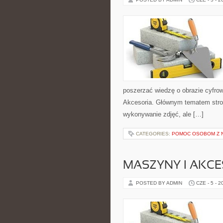
poszerzać wiedzę o obrazie cyfrowy
Akcesoria. Głównym tematem strony
wykonywanie zdjęć, ale […]
CATEGORIES:
POMOC OSOBOM Z 
MASZYNY I AKCE
POSTED BY ADMIN
CZE - 5 - 2