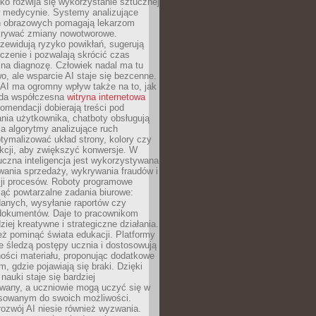
o rozwija się wykorzystanie sztucznej
 w medycynie. Systemy analizujące
ń obrazowych pomagają lekarzom
krywać zmiany nowotworowe.
zewidują ryzyko powikłań, sugerują
czenie i pozwalają skrócić czas
na diagnozę. Człowiek nadal ma tu
wo, ale wsparcie AI staje się bezcenne.
AI ma ogromny wpływ także na to, jak
żda współczesna
witryna internetowa
mendacji dobierają treści pod
nia użytkownika, chatboty obsługują
, a algorytmy analizujące ruch
tymalizować układ strony, kolory czy
kcji, aby zwiększyć konwersje. W
uczna inteligencja jest wykorzystywana
wania sprzedaży, wykrywania fraudów i
ji procesów. Roboty programowe
ejąć powtarzalne zadania biurowe:
danych, wysyłanie raportów czy
 dokumentów. Daje to pracownikom
ziej kreatywne i strategiczne działania.
ż pominąć świata edukacji. Platformy
e śledzą postępy ucznia i dostosowują
ości materiału, proponując dodatkowe
m, gdzie pojawiają się braki. Dzięki
nauki staje się bardziej
owany, a uczniowie mogą uczyć się w
sowanym do swoich możliwości.
ozwój AI niesie również wyzwania.