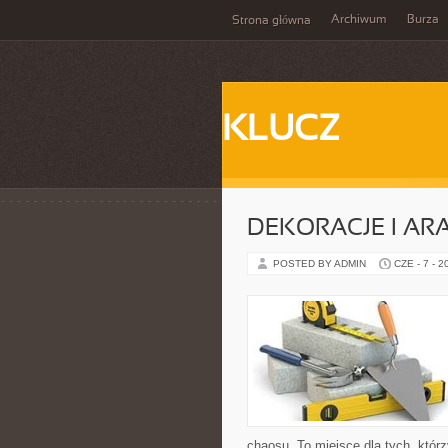
Archiwum
Burza
Strona główna
KLUCZ
DEKORACJE I AR
POSTED BY ADMIN
CZE - 7 - 2
chaosu. To miejsce dla tych, któ