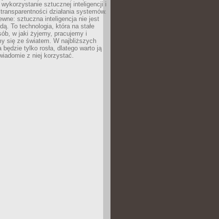
 wykorzystanie sztucznej inteligencji i
transparentności działania systemów.
ewne: sztuczna inteligencja nie jest
ą. To technologia, która na stałe
ób, w jaki żyjemy, pracujemy i
y się ze światem. W najbliższych
la będzie tylko rosła, dlatego warto ją
wiadomie z niej korzystać.