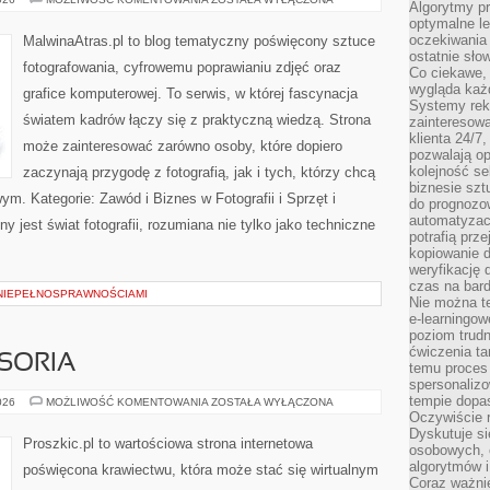
Algorytmy pr
FOTOGRAFICZNE
optymalne le
oczekiwania 
MalwinaAtras.pl to blog tematyczny poświęcony sztuce
ostatnie sło
fotografowania, cyfrowemu poprawianiu zdjęć oraz
Co ciekawe, 
wygląda ka
grafice komputerowej. To serwis, w której fascynacja
Systemy reko
światem kadrów łączy się z praktyczną wiedzą. Strona
zainteresowa
klienta 24/7
może zainteresować zarówno osoby, które dopiero
pozwalają op
kolejność se
zaczynają przygodę z fotografią, jak i tych, którzy chcą
biznesie szt
m. Kategorie: Zawód i Biznes w Fotografii i Sprzęt i
do prognozo
automatyzac
 jest świat fotografii, rozumiana nie tylko jako techniczne
potrafią prz
kopiowanie 
weryfikację
czas na bard
NIEPEŁNOSPRAWNOŚCIAMI
Nie można te
e-learningow
poziom trudn
ćwiczenia ta
SORIA
temu proces 
spersonaliz
tempie dopa
MASZYNY
026
MOŻLIWOŚĆ KOMENTOWANIA
ZOSTAŁA WYŁĄCZONA
I
Oczywiście r
AKCESORIA
Dyskutuje si
Proszkic.pl to wartościowa strona internetowa
osobowych, 
algorytmów i
poświęcona krawiectwu, która może stać się wirtualnym
Coraz ważnie