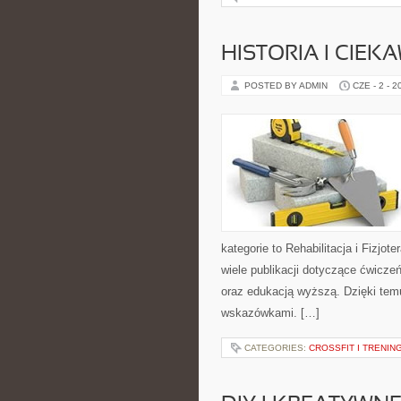
HISTORIA I CIEK
POSTED BY ADMIN
CZE - 2 - 2
kategorie to Rehabilitacja i Fizjot
wiele publikacji dotyczące ćwiczeń
oraz edukacją wyższą. Dzięki tem
wskazówkami. […]
CATEGORIES:
CROSSFIT I TRENI