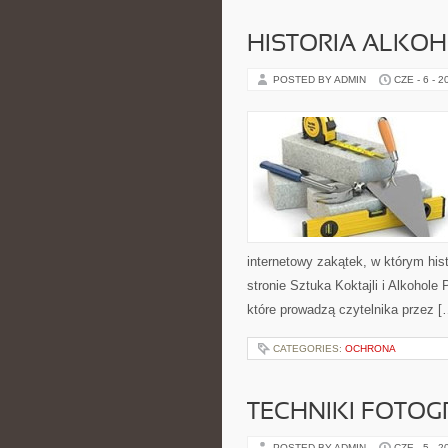
HISTORIA ALKO
POSTED BY ADMIN
CZE - 6 - 2
internetowy zakątek, w którym his
stronie Sztuka Koktajli i Alkohole
które prowadzą czytelnika przez [
CATEGORIES:
OCHRONA
TECHNIKI FOTOG
POSTED BY ADMIN
CZE - 5 - 2