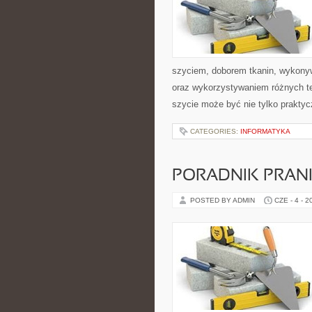
szyciem, doborem tkanin, wykony
oraz wykorzystywaniem różnych tec
szycie może być nie tylko praktyc
CATEGORIES:
INFORMATYKA
PORADNIK PRAN
POSTED BY ADMIN
CZE - 4 - 2