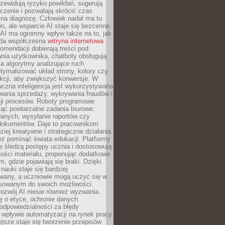
zewidują ryzyko powikłań, sugerują
czenie i pozwalają skrócić czas
na diagnozę. Człowiek nadal ma tu
wo, ale wsparcie AI staje się bezcenne.
AI ma ogromny wpływ także na to, jak
żda współczesna
witryna internetowa
mendacji dobierają treści pod
nia użytkownika, chatboty obsługują
, a algorytmy analizujące ruch
tymalizować układ strony, kolory czy
kcji, aby zwiększyć konwersje. W
uczna inteligencja jest wykorzystywana
wania sprzedaży, wykrywania fraudów i
ji procesów. Roboty programowe
ejąć powtarzalne zadania biurowe:
danych, wysyłanie raportów czy
 dokumentów. Daje to pracownikom
ziej kreatywne i strategiczne działania.
ż pominąć świata edukacji. Platformy
e śledzą postępy ucznia i dostosowują
ości materiału, proponując dodatkowe
m, gdzie pojawiają się braki. Dzięki
nauki staje się bardziej
owany, a uczniowie mogą uczyć się w
sowanym do swoich możliwości.
ozwój AI niesie również wyzwania.
ę o etyce, ochronie danych
odpowiedzialności za błędy
 wpływie automatyzacji na rynek pracy.
jsze staje się tworzenie przepisów