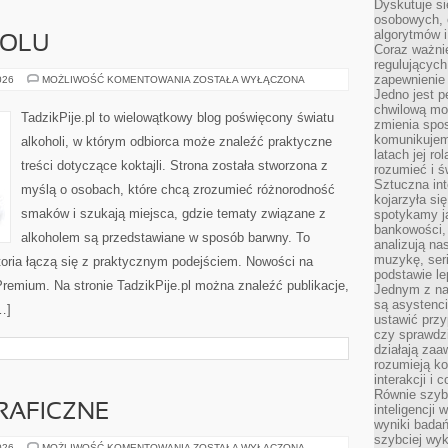
Dyskutuje si
osobowych, 
algorytmów i
HOLU
Coraz ważnie
regulujących
zapewnienie 
HISTORIA
026
MOŻLIWOŚĆ KOMENTOWANIA
ZOSTAŁA WYŁĄCZONA
ALKOHOLU
Jedno jest p
chwilową mod
TadzikPije.pl to wielowątkowy blog poświęcony światu
zmienia spos
komunikujem
alkoholi, w którym odbiorca może znaleźć praktyczne
latach jej ro
treści dotyczące koktajli. Strona została stworzona z
rozumieć i ś
Sztuczna int
myślą o osobach, które chcą zrozumieć różnorodność
kojarzyła się
smaków i szukają miejsca, gdzie tematy związane z
spotykamy ją
bankowości,
alkoholem są przedstawiane w sposób barwny. To
analizują n
muzykę, seria
toria łączą się z praktycznym podejściem. Nowości na
podstawie le
 Premium. Na stronie TadzikPije.pl można znaleźć publikacje,
Jednym z na
są asystenc
…]
ustawić przy
czy sprawdzi
działają za
rozumieją ko
interakcji i 
Równie szybk
RAFICZNE
inteligencji
wyniki bada
szybciej wy
TECHNIKI
026
MOŻLIWOŚĆ KOMENTOWANIA
ZOSTAŁA WYŁĄCZONA