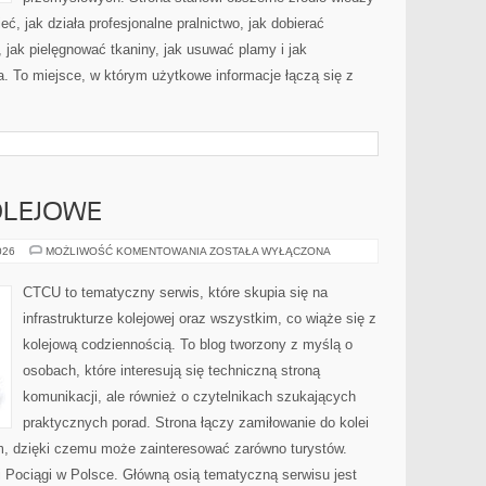
eć, jak działa profesjonalne pralnictwo, jak dobierać
, jak pielęgnować tkaniny, jak usuwać plamy i jak
. To miejsce, w którym użytkowe informacje łączą się z
OLEJOWE
CIEKAWOSTKI
026
MOŻLIWOŚĆ KOMENTOWANIA
ZOSTAŁA WYŁĄCZONA
KOLEJOWE
CTCU to tematyczny serwis, które skupia się na
infrastrukturze kolejowej oraz wszystkim, co wiąże się z
kolejową codziennością. To blog tworzony z myślą o
osobach, które interesują się techniczną stroną
komunikacji, ale również o czytelnikach szukających
praktycznych porad. Strona łączy zamiłowanie do kolei
, dzięki czemu może zainteresować zarówno turystów.
 i Pociągi w Polsce. Główną osią tematyczną serwisu jest