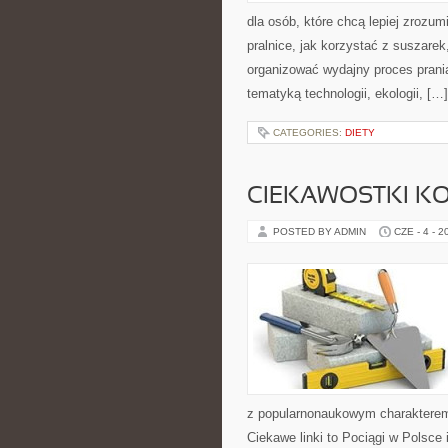
dla osób, które chcą lepiej zrozumi
pralnice, jak korzystać z suszarek
organizować wydajny proces prania
tematyką technologii, ekologii, […]
CATEGORIES:
DIETY
CIEKAWOSTKI K
POSTED BY ADMIN
CZE - 4 - 2
z popularnonaukowym charakterem
Ciekawe linki to Pociągi w Polsce