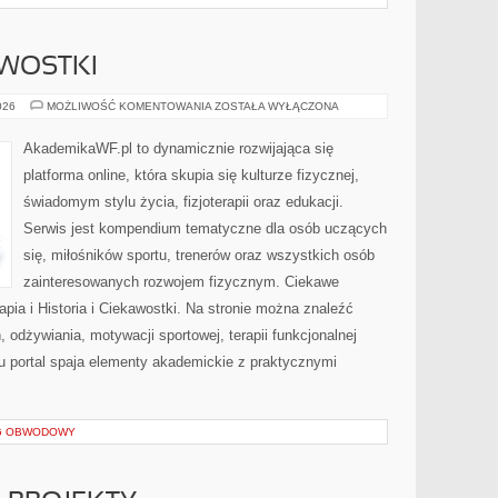
AWOSTKI
HISTORIA
026
MOŻLIWOŚĆ KOMENTOWANIA
ZOSTAŁA WYŁĄCZONA
I
CIEKAWOSTKI
AkademikaWF.pl to dynamicznie rozwijająca się
platforma online, która skupia się kulturze fizycznej,
świadomym stylu życia, fizjoterapii oraz edukacji.
Serwis jest kompendium tematyczne dla osób uczących
się, miłośników sportu, trenerów oraz wszystkich osób
zainteresowanych rozwojem fizycznym. Ciekawe
erapia i Historia i Ciekawostki. Na stronie można znaleźć
, odżywiania, motywacji sportowej, terapii funkcjonalnej
u portal spaja elementy akademickie z praktycznymi
NG OBWODOWY