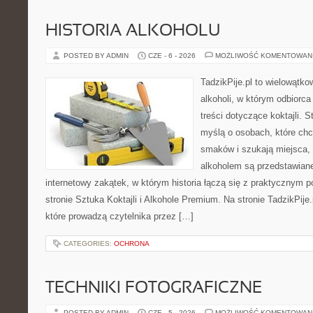
HISTORIA ALKOHOLU
POSTED BY ADMIN
CZE - 6 - 2026
MOŻLIWOŚĆ KOMENTOWAN
TadzikPije.pl to wielowątk
alkoholi, w którym odbiorc
treści dotyczące koktajli. 
myślą o osobach, które ch
smaków i szukają miejsca,
alkoholem są przedstawian
internetowy zakątek, w którym historia łączą się z praktycznym 
stronie Sztuka Koktajli i Alkohole Premium. Na stronie TadzikPije
które prowadzą czytelnika przez […]
CATEGORIES:
OCHRONA
TECHNIKI FOTOGRAFICZNE
POSTED BY ADMIN
CZE - 5 - 2026
MOŻLIWOŚĆ KOMENTOWAN