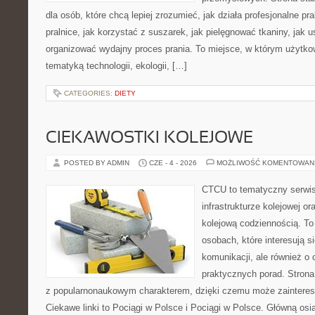
dla osób, które chcą lepiej zrozumieć, jak działa profesjonalne pra
pralnice, jak korzystać z suszarek, jak pielęgnować tkaniny, jak 
organizować wydajny proces prania. To miejsce, w którym użytkow
tematyką technologii, ekologii, […]
CATEGORIES:
DIETY
CIEKAWOSTKI KOLEJOWE
POSTED BY ADMIN
CZE - 4 - 2026
MOŻLIWOŚĆ KOMENTOWAN
CTCU to tematyczny serwis,
infrastrukturze kolejowej o
kolejową codziennością. To
osobach, które interesują s
komunikacji, ale również o
praktycznych porad. Strona
z popularnonaukowym charakterem, dzięki czemu może zainteres
Ciekawe linki to Pociągi w Polsce i Pociągi w Polsce. Główną osi