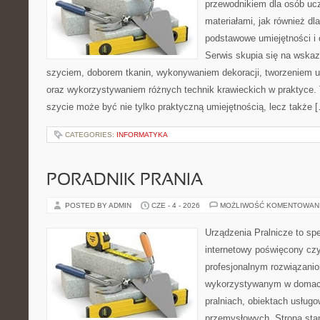
przewodnikiem dla osób uc
materiałami, jak również dla
podstawowe umiejętności i 
Serwis skupia się na wska
szyciem, doborem tkanin, wykonywaniem dekoracji, tworzeniem 
oraz wykorzystywaniem różnych technik krawieckich w praktyce. T
szycie może być nie tylko praktyczną umiejętnością, lecz także 
CATEGORIES:
INFORMATYKA
PORADNIK PRANIA
POSTED BY ADMIN
CZE - 4 - 2026
MOŻLIWOŚĆ KOMENTOWAN
Urządzenia Pralnicze to spe
internetowy poświęcony czy
profesjonalnym rozwiązan
wykorzystywanym w domach,
pralniach, obiektach usług
przemysłowych. Strona sta