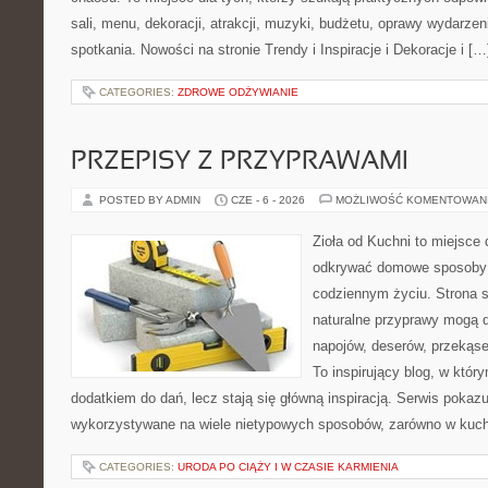
sali, menu, dekoracji, atrakcji, muzyki, budżetu, oprawy wydarze
spotkania. Nowości na stronie Trendy i Inspiracje i Dekoracje i […
CATEGORIES:
ZDROWE ODŻYWIANIE
PRZEPISY Z PRZYPRAWAMI
POSTED BY ADMIN
CZE - 6 - 2026
MOŻLIWOŚĆ KOMENTOWAN
Zioła od Kuchni to miejsce 
odkrywać domowe sposoby 
codziennym życiu. Strona s
naturalne przyprawy mogą 
napojów, deserów, przekąs
To inspirujący blog, w który
dodatkiem do dań, lecz stają się główną inspiracją. Serwis poka
wykorzystywane na wiele nietypowych sposobów, zarówno w kuchni
CATEGORIES:
URODA PO CIĄŻY I W CZASIE KARMIENIA