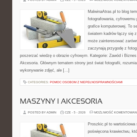
MalwinaAtras.pl to blog te
fotografowania, cyfrowemu 
grafice komputerowej. To se
światem kadrów łączy się z
może zainteresować zarówn
zaczynają przygodę z fotogra
poszerzać wiedzę o obrazie cyfrowym. Kategorie: Zawód i Biznes w
Akcesoria. Głównym tematem strony jest świat fotografii, rozumia
wykonywanie zdjęć, ale […]
CATEGORIES:
POMOC OSOBOM Z NIEPEŁNOSPRAWNOŚCIAMI
MASZYNY I AKCESORIA
POSTED BY ADMIN
CZE - 5 - 2026
MOŻLIWOŚĆ KOMENTOWAN
Proszkic.pl to wartościowa 
poświęcona krawiectwu, któ