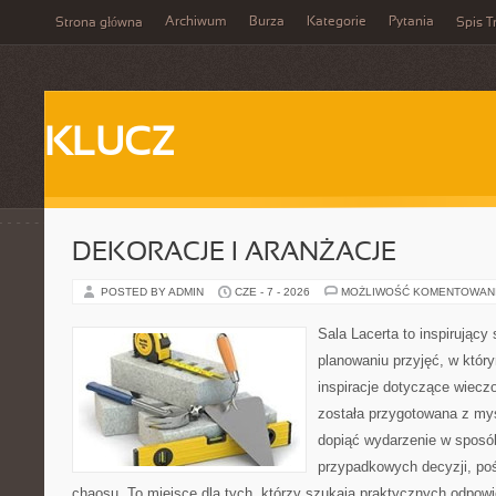
Archiwum
Burza
Kategorie
Pytania
Strona główna
Spis T
KLUCZ
DEKORACJE I ARANŻACJE
POSTED BY ADMIN
CZE - 7 - 2026
MOŻLIWOŚĆ KOMENTOWAN
Sala Lacerta to inspirujący
planowaniu przyjęć, w któr
inspiracje dotyczące wiecz
została przygotowana z myś
dopiąć wydarzenie w sposó
przypadkowych decyzji, poś
chaosu. To miejsce dla tych, którzy szukają praktycznych odpo