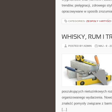
trendów, pielęgnacji, zdrowego styl
opracowywane w sposób zrozumiał
CATEGORIES:
ZESPOŁY I ARTYŚCI
WHISKY, RUM I 
POSTED BY ADMIN
MAJ - 9 - 2
poszukujących nietuzinkowych ro
organizowanego wydarzenia. Nowoś
znaleźć pomysły związane z barm
[…]