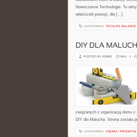
Nowoczesne Technologie. To witryn
właścicieli posesji, dla […]
CATEGORIES:
TECHLIFE BALANCE
DIY DLA MALUC
POSTED BY ADMIN
MAJ - 1 - 2
związanych z organizacją domu z n
DIY dla Malucha. Strona została 
CATEGORIES:
CHEMIA I PRZEMYSŁ