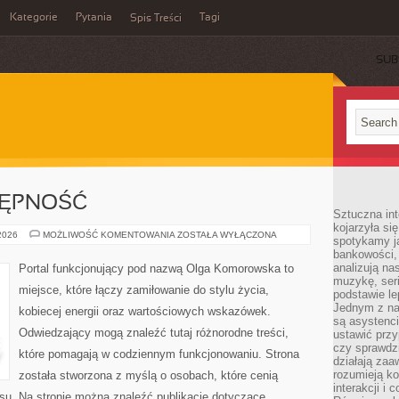
Kategorie
Pytania
Tagi
Spis Treści
SUB
TĘPNOŚĆ
Sztuczna int
kojarzyła się
PODRÓŻE
 2026
MOŻLIWOŚĆ KOMENTOWANIA
ZOSTAŁA WYŁĄCZONA
spotykamy ją
I
bankowości,
DOSTĘPNOŚĆ
analizują n
Portal funkcjonujący pod nazwą Olga Komorowska to
muzykę, seria
miejsce, które łączy zamiłowanie do stylu życia,
podstawie le
Jednym z na
kobiecej energii oraz wartościowych wskazówek.
są asystenc
Odwiedzający mogą znaleźć tutaj różnorodne treści,
ustawić przy
czy sprawdzi
które pomagają w codziennym funkcjonowaniu. Strona
działają za
rozumieją ko
została stworzona z myślą o osobach, które cenią
interakcji i 
ansu. Na stronie można znaleźć publikacje dotyczące