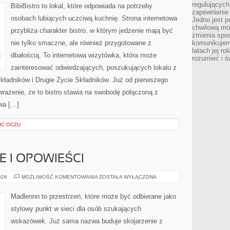
AKCESORIA
regulujących
BibiBistro to lokal, które odpowiada na potrzeby
zapewnienie 
osobach lubiących uczciwą kuchnię. Strona internetowa
Jedno jest p
chwilową mod
przybliża charakter bistro, w którym jedzenie mają być
zmienia spos
nie tylko smaczne, ale również przygotowane z
komunikujem
latach jej ro
dbałością. To internetowa wizytówka, która może
rozumieć i ś
zainteresować odwiedzających, poszukujących lokalu z
kładników i Drugie Życie Składników. Już od pierwszego
rażenie, że to bistro stawia na swobodę połączoną z
owa […]
IC OCZU
IE I OPOWIEŚCI
WIEJSKIE
026
MOŻLIWOŚĆ KOMENTOWANIA
ZOSTAŁA WYŁĄCZONA
HISTORIE
I
OPOWIEŚCI
Madlennn to przestrzeń, które może być odbierane jako
stylowy punkt w sieci dla osób szukających
wskazówek. Już sama nazwa buduje skojarzenie z