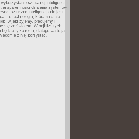
 wykorzystanie sztucznej inteligencji i
transparentności działania systemów.
ewne: sztuczna inteligencja nie jest
ą. To technologia, która na stałe
ób, w jaki żyjemy, pracujemy i
y się ze światem. W najbliższych
la będzie tylko rosła, dlatego warto ją
wiadomie z niej korzystać.