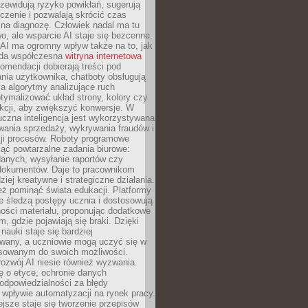
zewidują ryzyko powikłań, sugerują
czenie i pozwalają skrócić czas
na diagnozę. Człowiek nadal ma tu
wo, ale wsparcie AI staje się bezcenne.
AI ma ogromny wpływ także na to, jak
żda współczesna
witryna internetowa
mendacji dobierają treści pod
nia użytkownika, chatboty obsługują
, a algorytmy analizujące ruch
tymalizować układ strony, kolory czy
kcji, aby zwiększyć konwersje. W
uczna inteligencja jest wykorzystywana
wania sprzedaży, wykrywania fraudów i
ji procesów. Roboty programowe
ejąć powtarzalne zadania biurowe:
danych, wysyłanie raportów czy
 dokumentów. Daje to pracownikom
ziej kreatywne i strategiczne działania.
ż pominąć świata edukacji. Platformy
e śledzą postępy ucznia i dostosowują
ości materiału, proponując dodatkowe
m, gdzie pojawiają się braki. Dzięki
nauki staje się bardziej
owany, a uczniowie mogą uczyć się w
sowanym do swoich możliwości.
ozwój AI niesie również wyzwania.
ę o etyce, ochronie danych
odpowiedzialności za błędy
 wpływie automatyzacji na rynek pracy.
jsze staje się tworzenie przepisów