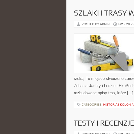
SZLAKI I TRASY
POSTED BY ADMIN
KWI - 28 - 
rzeką. To miejsce stworzone zarów
Zobacz: Jachty i Łodzie i EkoPod
rozbudowane opisy tras, które […]
CATEGORIES:
HISTORIA I KOLONI
TESTY I RECENZJ