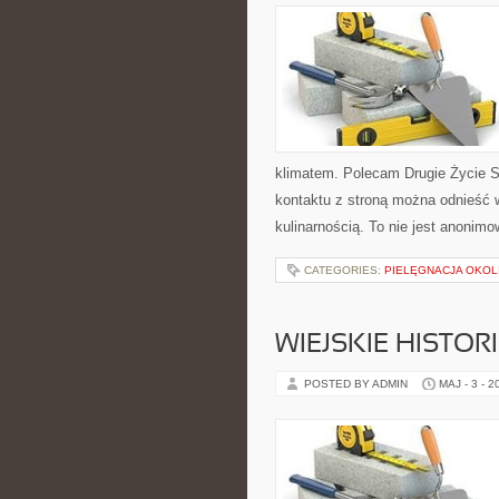
klimatem. Polecam Drugie Życie S
kontaktu z stroną można odnieść w
kulinarnością. To nie jest anonim
CATEGORIES:
PIELĘGNACJA OKOL
WIEJSKIE HISTOR
POSTED BY ADMIN
MAJ - 3 - 2