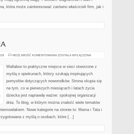
a, która może zainteresować zarówno właścicieli firm, jak i
HA
DIY
026
MOŻLIWOŚĆ KOMENTOWANIA
ZOSTAŁA WYŁĄCZONA
DLA
MALUCHA
Wallaboo to praktyczne miejsce w sieci stworzone z
myślą o opiekunach, którzy szukają inspirujących
pomysłów dotyczących noworodków. Strona skupia się
na tym, co w pierwszych miesiącach i latach życia
dziecka jest naprawdę ważne: spokojnej organizacji
dnia. To blog, w którym można znaleźć wiele tematów
iemowlakiem. Nowe kategorie na stronie to: Mama i Tata i
przygotowana z myślą o osobach, które […]