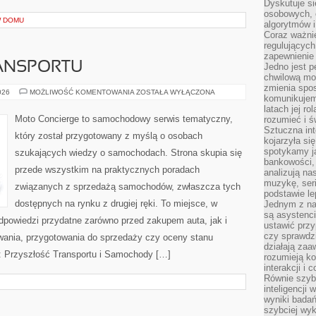
Dyskutuje si
osobowych, 
W DOMU
algorytmów i
Coraz ważnie
regulujących
zapewnienie 
ANSPORTU
Jedno jest p
chwilową mod
zmienia spos
PRZYSZŁOŚĆ
026
MOŻLIWOŚĆ KOMENTOWANIA
ZOSTAŁA WYŁĄCZONA
komunikujem
TRANSPORTU
latach jej ro
Moto Concierge to samochodowy serwis tematyczny,
rozumieć i ś
Sztuczna int
który został przygotowany z myślą o osobach
kojarzyła się
spotykamy ją
szukających wiedzy o samochodach. Strona skupia się
bankowości,
przede wszystkim na praktycznych poradach
analizują n
muzykę, seria
związanych z sprzedażą samochodów, zwłaszcza tych
podstawie le
dostępnych na rynku z drugiej ręki. To miejsce, w
Jednym z na
są asystenc
dpowiedzi przydatne zarówno przed zakupem auta, jak i
ustawić przy
czy sprawdzi
wania, przygotowania do sprzedaży czy oceny stanu
działają za
: Przyszłość Transportu i Samochody […]
rozumieją ko
interakcji i 
Równie szybk
inteligencji
wyniki bada
szybciej wy