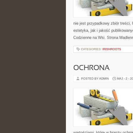
nie jest przypadkowy zbiór treści,
estetyka, jak i jakość publikowany
Codzienne na Wsi. Strona Madlen
CATEGORIES:
IRISHROOTS
OCHRONA
POSTED BY ADMIN
MAJ - 2 - 2
wartościami, które w branży ochro