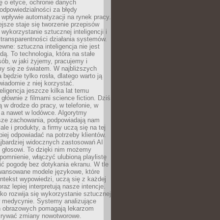
ę o etyce, ochronie danych
odpowiedzialności za błędy
 wpływie automatyzacji na rynek pracy.
jsze staje się tworzenie przepisów
 wykorzystanie sztucznej inteligencji i
transparentności działania systemów.
ewne: sztuczna inteligencja nie jest
ą. To technologia, która na stałe
ób, w jaki żyjemy, pracujemy i
y się ze światem. W najbliższych
la będzie tylko rosła, dlatego warto ją
wiadomie z niej korzystać.
eligencja jeszcze kilka lat temu
 głównie z filmami science fiction. Dziś
 w drodze do pracy, w telefonie, w
 a nawet w lodówce. Algorytmy
asze zachowania, podpowiadają nam
le i produkty, a firmy uczą się na tej
piej odpowiadać na potrzeby klientów.
jbardziej widocznych zastosowań AI
i głosowi. To dzięki nim możemy
pomnienie, włączyć ulubioną playlistę
ć pogodę bez dotykania ekranu. W tle
awansowane modele językowe, które
ntekst wypowiedzi, uczą się z każdej
coraz lepiej interpretują nasze intencje.
o rozwija się wykorzystanie sztucznej
 w medycynie. Systemy analizujące
ń obrazowych pomagają lekarzom
krywać zmiany nowotworowe.