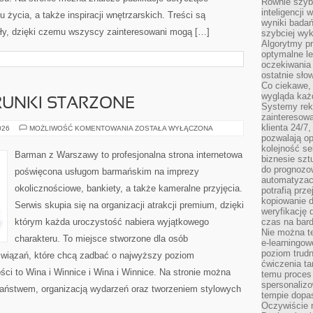
Równie szybk
inteligencji
u życia, a także inspiracji wnętrzarskich. Treści są
wyniki bada
y, dzięki czemu wszyscy zainteresowani mogą […]
szybciej wy
Algorytmy pr
optymalne le
oczekiwania 
ostatnie sło
Co ciekawe, 
wygląda ka
TRUNKI STARZONE
Systemy reko
zainteresowa
klienta 24/7
WHISKY,
026
MOŻLIWOŚĆ KOMENTOWANIA
ZOSTAŁA WYŁĄCZONA
RUM
pozwalają op
I
kolejność se
TRUNKI
Barman z Warszawy to profesjonalna strona internetowa
biznesie szt
STARZONE
do prognozo
poświęcona usługom barmańskim na imprezy
automatyzac
okolicznościowe, bankiety, a także kameralne przyjęcia.
potrafią prz
kopiowanie 
Serwis skupia się na organizacji atrakcji premium, dzięki
weryfikację
którym każda uroczystość nabiera wyjątkowego
czas na bard
Nie można te
charakteru. To miejsce stworzone dla osób
e-learningow
poziom trudn
związań, które chcą zadbać o najwyższy poziom
ćwiczenia ta
ci to Wina i Winnice i Wina i Winnice. Na stronie można
temu proces 
spersonaliz
aństwem, organizacją wydarzeń oraz tworzeniem stylowych
tempie dopa
Oczywiście r