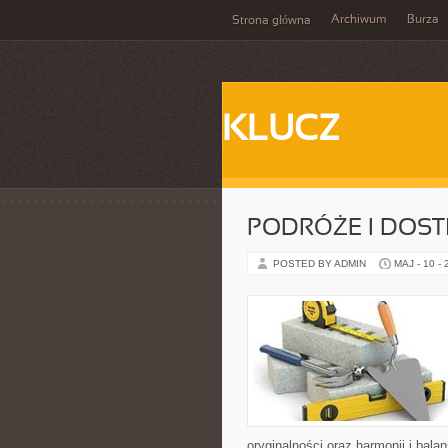
Archiwum
Burza
Strona główna
KLUCZ
PODRÓŻE I DOS
POSTED BY ADMIN
MAJ - 10 -
oryginalności oraz harmonii i bal