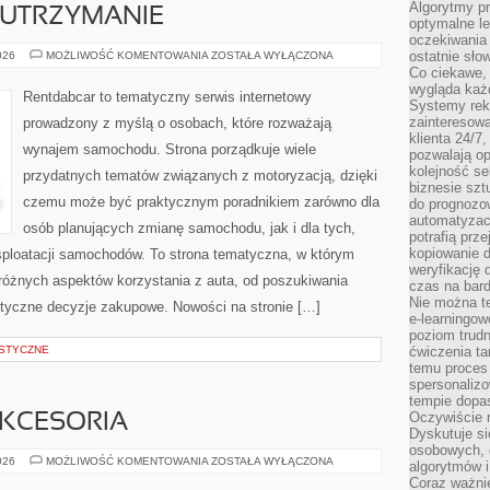
Algorytmy pr
 UTRZYMANIE
optymalne le
oczekiwania 
EKSPLOATACJA
ostatnie sło
026
MOŻLIWOŚĆ KOMENTOWANIA
ZOSTAŁA WYŁĄCZONA
I
Co ciekawe, 
UTRZYMANIE
wygląda ka
Rentdabcar to tematyczny serwis internetowy
Systemy reko
zainteresowa
prowadzony z myślą o osobach, które rozważają
klienta 24/7
wynajem samochodu. Strona porządkuje wiele
pozwalają op
kolejność se
przydatnych tematów związanych z motoryzacją, dzięki
biznesie szt
czemu może być praktycznym poradnikiem zarówno dla
do prognozo
automatyzac
osób planujących zmianę samochodu, jak i dla tych,
potrafią prz
kopiowanie 
ksploatacji samochodów. To strona tematyczna, w którym
weryfikację
óżnych aspektów korzystania z auta, od poszukiwania
czas na bard
Nie można te
yczne decyzje zakupowe. Nowości na stronie […]
e-learningow
poziom trudn
STYCZNE
ćwiczenia ta
temu proces 
spersonaliz
tempie dopa
Oczywiście r
AKCESORIA
Dyskutuje si
osobowych, 
EKO
026
MOŻLIWOŚĆ KOMENTOWANIA
ZOSTAŁA WYŁĄCZONA
algorytmów i
GADŻETY
Coraz ważnie
I