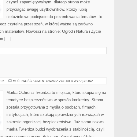
czymś zapamiętywalnym, dlatego strona może
przyciągać uwagę użytkowników, którzy lubią
nietuzinkowe podejście do prezentowania tematów. To
 lecz czytelna przestrzeń, w której ważne są zarówno
ch materiałów. Nowości na stronie: Ogród i Natura i Życie
nn […]
OCHRONA
026
MOŻLIWOŚĆ KOMENTOWANIA
ZOSTAŁA WYŁĄCZONA
Marka Ochrona Twierdza to miejsce, które skupia się na
tematyce bezpieczeństwa w sposób konkretny. Strona
została przygotowana z myślą o osobach, firmach i
instytucjach, które szukają sprawdzonych rozwiązań w
zakresie organizacji bezpieczeństwa. Już sama nazwa
marka Twierdza budzi wyobrażenia z stabilnością, czyli
ny mają ogromną wagę. Polecam: Zagrożenia i Ataki i