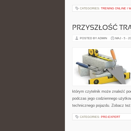
CATEGORIES:
TRENING ONLINE I 
PRZYSZŁOŚĆ TR
POSTED BY ADMIN
MAJ - 5 - 2
którym czytelnik może znaleźć po
podczas jego codziennego użytko
technicznego pojazdu. Zobacz też
CATEGORIES:
PRO-EXPERT