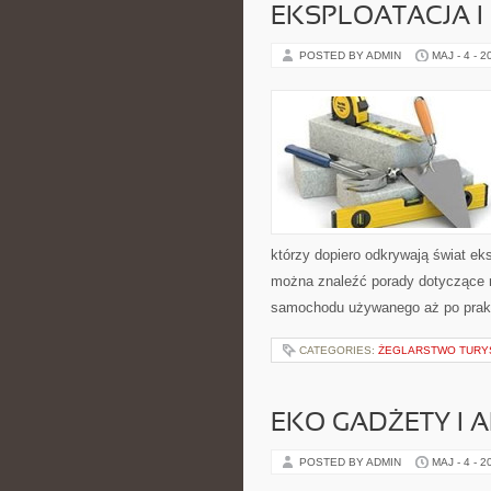
EKSPLOATACJA I
POSTED BY ADMIN
MAJ - 4 - 2
którzy dopiero odkrywają świat e
można znaleźć porady dotyczące r
samochodu używanego aż po prakt
CATEGORIES:
ŻEGLARSTWO TURY
EKO GADŻETY I 
POSTED BY ADMIN
MAJ - 4 - 2