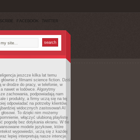
SCRIBE
FACEBOOK
TWITTER
eligencja jeszcze kilka lat temu
 głównie z filmami science fiction. Dziś
 w drodze do pracy, w telefonie, w
 a nawet w lodówce. Algorytmy
asze zachowania, podpowiadają nam
le i produkty, a firmy uczą się na tej
piej odpowiadać na potrzeby klientów.
jbardziej widocznych zastosowań AI
i głosowi. To dzięki nim możemy
pomnienie, włączyć ulubioną playlistę
ć pogodę bez dotykania ekranu. W tle
awansowane modele językowe, które
ntekst wypowiedzi, uczą się z każdej
coraz lepiej interpretują nasze intencje.