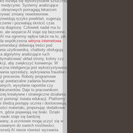
o rozwija się wykorzystanie sztucznej
 w medycynie. Systemy analizujące
ń obrazowych pomagają lekarzom
krywać zmiany nowotworowe.
zewidują ryzyko powikłań, sugerują
czenie i pozwalają skrócić czas
na diagnozę. Człowiek nadal ma tu
wo, ale wsparcie AI staje się bezcenne.
AI ma ogromny wpływ także na to, jak
żda współczesna
witryna internetowa
mendacji dobierają treści pod
nia użytkownika, chatboty obsługują
, a algorytmy analizujące ruch
tymalizować układ strony, kolory czy
kcji, aby zwiększyć konwersje. W
uczna inteligencja jest wykorzystywana
wania sprzedaży, wykrywania fraudów i
ji procesów. Roboty programowe
ejąć powtarzalne zadania biurowe:
danych, wysyłanie raportów czy
 dokumentów. Daje to pracownikom
ziej kreatywne i strategiczne działania.
ż pominąć świata edukacji. Platformy
e śledzą postępy ucznia i dostosowują
ości materiału, proponując dodatkowe
m, gdzie pojawiają się braki. Dzięki
nauki staje się bardziej
owany, a uczniowie mogą uczyć się w
sowanym do swoich możliwości.
ozwój AI niesie również wyzwania.