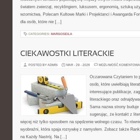
światem zwierząt, recyklingiem, luksusem, ergonomią, sztuką uży
wzornictwa. Polecam Kultowe Marki i Projektanci i Awangarda Fo
dla osób, które nie […]
CATEGORIES:
MARGOSEILA
CIEKAWOSTKI LITERACKIE
POSTED BY ADMIN
MAR - 29 - 2026
MOŻLIWOŚĆ KOMENTOWA
Oczarowana Czytaniem to p
osób, które uwielbiają liter
interesujące publikacje, z
literackiego oraz odnajdyw
Sama nazwa strony buduje kl
sugerując, że kontakt z li
więcej niż tylko sposobem na spędzenie wolnego czasu. To równie
wyobraźni, która spaja rozrywkę z namysłem. Zobacz także Ranking
na Każdy Nastrój. Na […]