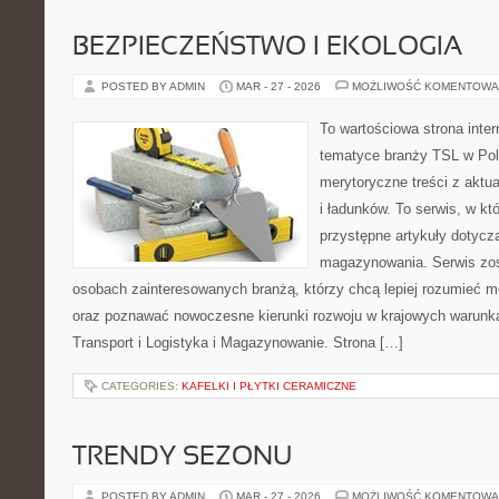
BEZPIECZEŃSTWO I EKOLOGIA
POSTED BY ADMIN
MAR - 27 - 2026
MOŻLIWOŚĆ KOMENTOWA
To wartościowa strona inte
tematyce branży TSL w Pol
merytoryczne treści z aktua
i ładunków. To serwis, w k
przystępne artykuły dotycząc
magazynowania. Serwis zos
osobach zainteresowanych branżą, którzy chcą lepiej rozumieć m
oraz poznawać nowoczesne kierunki rozwoju w krajowych warunka
Transport i Logistyka i Magazynowanie. Strona […]
CATEGORIES:
KAFELKI I PŁYTKI CERAMICZNE
TRENDY SEZONU
POSTED BY ADMIN
MAR - 27 - 2026
MOŻLIWOŚĆ KOMENTOWA