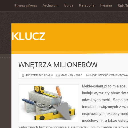
Archiwum
Burza
Kategorie
Pytania
Strona główna
Spis T
KLUCZ
WNĘTRZA MILIONERÓW
POSTED BY ADMIN
MAR - 30 - 2026
MOŻLIWOŚĆ KOMENTOWA
Meble-galant.pl to miejsce,
buduje wyrazisty obraz świa
odważnych mebli. Sama str
tematach związanych z wzo
inspirowanymi eksperyment
modułowymi, a także estet
widocznych tematów pojawiają się między innymi meble inspirow