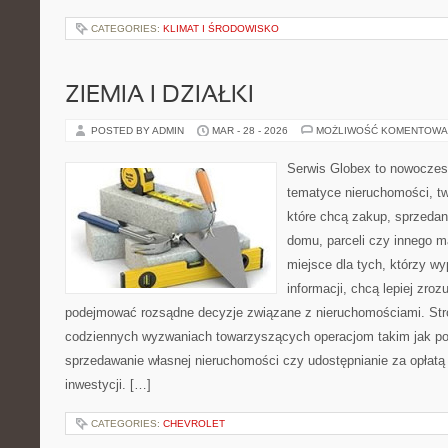
CATEGORIES:
KLIMAT I ŚRODOWISKO
ZIEMIA I DZIAŁKI
POSTED BY ADMIN
MAR - 28 - 2026
MOŻLIWOŚĆ KOMENTOWA
Serwis Globex to nowoczes
tematyce nieruchomości, t
które chcą zakup, sprzedan
domu, parceli czy innego m
miejsce dla tych, którzy w
informacji, chcą lepiej zro
podejmować rozsądne decyzje związane z nieruchomościami. Stro
codziennych wyzwaniach towarzyszących operacjom takim jak po
sprzedawanie własnej nieruchomości czy udostępnianie za opłatą 
inwestycji. […]
CATEGORIES:
CHEVROLET