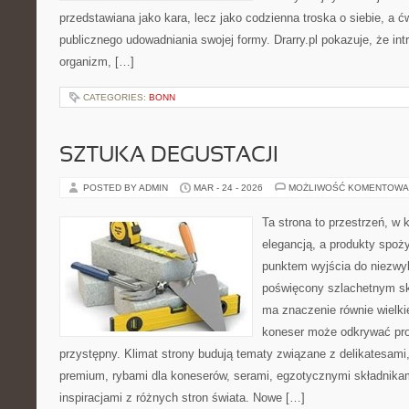
przedstawiana jako kara, lecz jako codzienna troska o siebie, a 
publicznego udowadniania swojej formy. Drarry.pl pokazuje, że i
organizm, […]
CATEGORIES:
BONN
SZTUKA DEGUSTACJI
POSTED BY ADMIN
MAR - 24 - 2026
MOŻLIWOŚĆ KOMENTOWA
Ta strona to przestrzeń, w
elegancją, a produkty spoż
punktem wyjścia do niezwyk
poświęcony szlachetnym sk
ma znaczenie równie wielki
koneser może odkrywać pr
przystępny. Klimat strony budują tematy związane z delikatesami
premium, rybami dla koneserów, serami, egzotycznymi składnikam
inspiracjami z różnych stron świata. Nowe […]