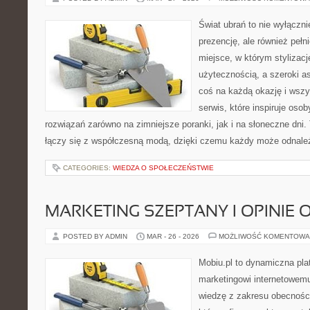
Świat ubrań to nie wyłączn
prezencję, ale również pełn
miejsce, w którym stylizacj
użytecznością, a szeroki a
coś na każdą okazję i wsz
serwis, które inspiruje oso
rozwiązań zarówno na zimniejsze poranki, jak i na słoneczne dni.
łączy się z współczesną modą, dzięki czemu każdy może odnale
CATEGORIES:
WIEDZA O SPOŁECZEŃSTWIE
MARKETING SZEPTANY I OPINIE 
POSTED BY ADMIN
MAR - 26 - 2026
MOŻLIWOŚĆ KOMENTOWA
Mobiu.pl to dynamiczna pla
marketingowi internetowemu,
wiedzę z zakresu obecności