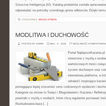
Sztuczna Inteligencja (AI). Katalog produktów została opracowan
odpowiadać na potrzeby szerokiego grona odbiorców. Dzięki temu
CATEGORIES:
WASZA STREFA
MODLITWA I DUCHOWOŚĆ
POSTED BY ADMIN
MAJ - 6 - 2026
MOŻLIWOŚĆ KOMENTOWAN
Portal NajlepszeKazania.pl
stworzone z myślą o osobac
wartościowych treści zwią
życiem duchowym oraz codz
internetowa platforma, w kt
odnaleźć inspirujące kazani
pomagające lepiej zrozumieć sens codziennych wydarzeń i duch
Kategorie na stronie to Święci i Błogosławieni i Kazania i Refleks
powstało z myślą o osobach, które chcą regularnie poznawać treś
Rozbudowana baza […]