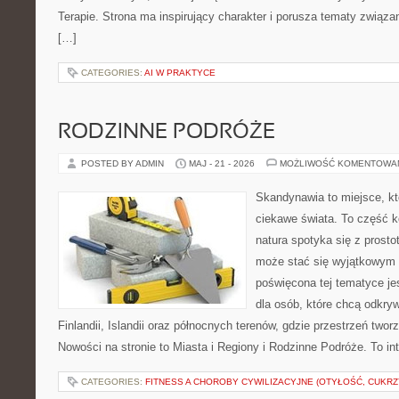
Terapie. Strona ma inspirujący charakter i porusza tematy związ
[…]
CATEGORIES:
AI W PRAKTYCE
RODZINNE PODRÓŻE
POSTED BY ADMIN
MAJ - 21 - 2026
MOŻLIWOŚĆ KOMENTOWA
Skandynawia to miejsce, kt
ciekawe świata. To część k
natura spotyka się z prost
może stać się wyjątkowym
poświęcona tej tematyce j
dla osób, które chcą odkryw
Finlandii, Islandii oraz północnych terenów, gdzie przestrzeń twor
Nowości na stronie to Miasta i Regiony i Rodzinne Podróże. To i
CATEGORIES:
FITNESS A CHOROBY CYWILIZACYJNE (OTYŁOŚĆ, CUKRZ