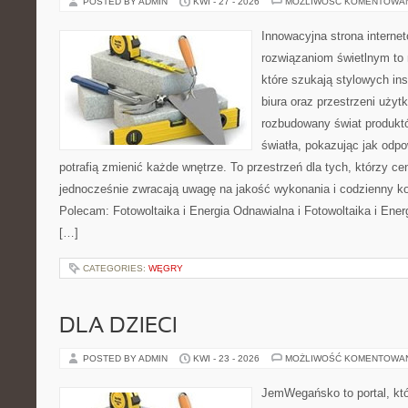
POSTED BY ADMIN
KWI - 27 - 2026
MOŻLIWOŚĆ KOMENTOWA
Innowacyjna strona intern
rozwiązaniom świetlnym to 
które szukają stylowych ins
biura oraz przestrzeni użyt
rozbudowany świat produkt
światła, pokazując jak odp
potrafią zmienić każde wnętrze. To przestrzeń dla tych, którzy cen
jednocześnie zwracają uwagę na jakość wykonania i codzienny k
Polecam: Fotowoltaika i Energia Odnawialna i Fotowoltaika i Ener
[…]
CATEGORIES:
WĘGRY
DLA DZIECI
POSTED BY ADMIN
KWI - 23 - 2026
MOŻLIWOŚĆ KOMENTOWA
JemWegańsko to portal, któ