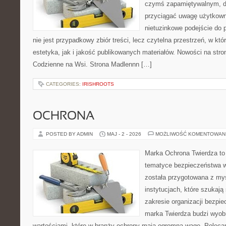
czymś zapamiętywalnym, d
przyciągać uwagę użytkowni
nietuzinkowe podejście do 
nie jest przypadkowy zbiór treści, lecz czytelna przestrzeń, w kt
estetyka, jak i jakość publikowanych materiałów. Nowości na stron
Codzienne na Wsi. Strona Madlennn […]
CATEGORIES:
IRISHROOTS
OCHRONA
POSTED BY ADMIN
MAJ - 2 - 2026
MOŻLIWOŚĆ KOMENTOWAN
Marka Ochrona Twierdza to 
tematyce bezpieczeństwa w
została przygotowana z myś
instytucjach, które szukaj
zakresie organizacji bezp
marka Twierdza budzi wyobra
wartościami, które w branży ochrony mają ogromną wagę. Polecam: