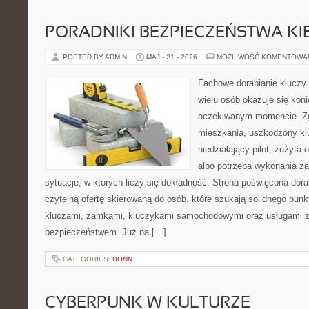
PORADNIKI BEZPIECZEŃSTWA K
POSTED BY ADMIN
MAJ - 21 - 2026
MOŻLIWOŚĆ KOMENTOWA
Fachowe dorabianie kluczy t
wielu osób okazuje się kon
oczekiwanym momencie. Zg
mieszkania, uszkodzony k
niedziałający pilot, zużyt
albo potrzeba wykonania z
sytuacje, w których liczy się dokładność. Strona poświęcona dora
czytelną ofertę skierowaną do osób, które szukają solidnego pun
kluczami, zamkami, kluczykami samochodowymi oraz usługami 
bezpieczeństwem. Już na […]
CATEGORIES:
BONN
CYBERPUNK W KULTURZE