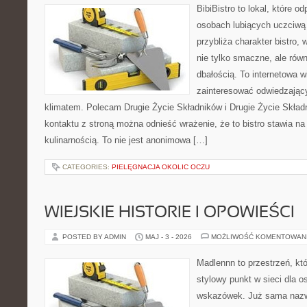
BibiBistro to lokal, które o
osobach lubiących uczciwą 
przybliża charakter bistro,
nie tylko smaczne, ale rów
dbałością. To internetowa 
zainteresować odwiedzając
klimatem. Polecam Drugie Życie Składników i Drugie Życie Skład
kontaktu z stroną można odnieść wrażenie, że to bistro stawia n
kulinarnością. To nie jest anonimowa […]
CATEGORIES:
PIELĘGNACJA OKOLIC OCZU
WIEJSKIE HISTORIE I OPOWIEŚCI
POSTED BY ADMIN
MAJ - 3 - 2026
MOŻLIWOŚĆ KOMENTOWAN
Madlennn to przestrzeń, kt
stylowy punkt w sieci dla 
wskazówek. Już sama nazwa