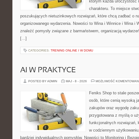
którym każda uroczystość 
charakteru. To miejsce stw
poszukujących nietuzinkowych rozwiązań, które chcą zadbać o 
organizowanego wydarzenia. Nowości to Wina i Winnice i Wina i 
znaleźć pomysły związane z barmaństwem, organizacją wydarzeń
[…]
CATEGORIES:
TRENING ONLINE I W DOMU
AI W PRAKTYCE
POSTED BY ADMIN
MAJ - 8 - 2026
MOŻLIWOŚĆ KOMENTOWAN
Feniks Shop to stale poszer
osób, które cenią wysoką j
zakupów oraz wygodę zakup
przygotowana z myślą o uż
funkcjonalnych rozwiązań, 
w codziennym użytkowaniu, 
bardziej indywidualnych pomysłów. Nowości to Monitoring i Bezpi