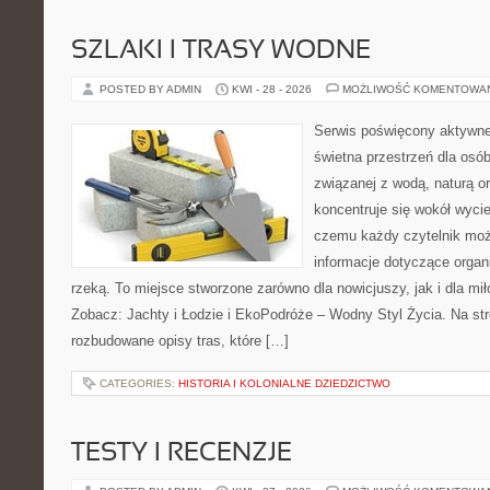
SZLAKI I TRASY WODNE
POSTED BY ADMIN
KWI - 28 - 2026
MOŻLIWOŚĆ KOMENTOWA
Serwis poświęcony aktywn
świetna przestrzeń dla osó
związanej z wodą, naturą o
koncentruje się wokół wyci
czemu każdy czytelnik moż
informacje dotyczące organ
rzeką. To miejsce stworzone zarówno dla nowicjuszy, jak i dla m
Zobacz: Jachty i Łodzie i EkoPodróże – Wodny Styl Życia. Na st
rozbudowane opisy tras, które […]
CATEGORIES:
HISTORIA I KOLONIALNE DZIEDZICTWO
TESTY I RECENZJE