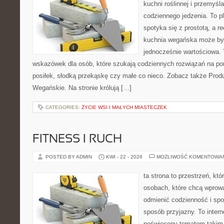
kuchni roślinnej i przemyśl
codziennego jedzenia. To pl
spotyka się z prostotą, a r
kuchnia wegańska może być
jednocześnie wartościowa. 
wskazówek dla osób, które szukają codziennych rozwiązań na por
posiłek, słodką przekąskę czy małe co nieco. Zobacz także Produ
Wegańskie. Na stronie królują […]
CATEGORIES:
ŻYCIE WSI I MAŁYCH MIASTECZEK
FITNESS I RUCH
POSTED BY ADMIN
KWI - 22 - 2026
MOŻLIWOŚĆ KOMENTOWA
ta strona to przestrzeń, kt
osobach, które chcą wprow
odmienić codzienność i spo
sposób przyjazny. To inter
poświęcony tematom takim 