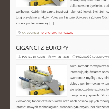
zbilansowane żywienie, cod
wellbeing. Każdy, kto szuka inspiracji, aby jeść lepiej, żyć lżej i 
tutaj przydatne artykuły. Polecam Historie Sukcesu i Zdrowe Od
stronie publikowane są […]
CATEGORIES:
PSYCHOTERAPIA I ROZWÓJ
GIGANCI Z EUROPY
POSTED BY ADMIN
KWI - 21 - 2026
MOŻLIWOŚĆ KOMENTOWA
Auto Jarmark to współczesn
interesują się światem sa
tworzone z myślą o czyteln
dobrze poinformowani w te
ale jednocześnie szukają t
i angażujący sposób. Strona
kierowców, fanów czterech kółek oraz osób obserwujących rozwój
istotne: nowych technologiach, trendach rynkowych, bezpieczeństw