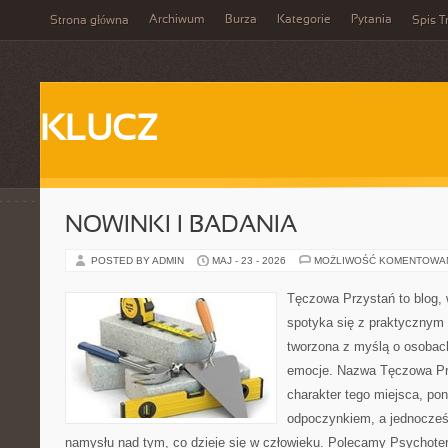
Archiwum
Burza
Kategorie
Pytania
Strona główna
Spis T
KLUCZ
NOWINKI I BADANIA
POSTED BY ADMIN
MAJ - 23 - 2026
MOŻLIWOŚĆ KOMENTOWA
Tęczowa Przystań to blog,
spotyka się z praktycznym 
tworzona z myślą o osobac
emocje. Nazwa Tęczowa Pr
charakter tego miejsca, pon
odpoczynkiem, a jednocześ
namysłu nad tym, co dzieje się w człowieku. Polecamy Psychotera