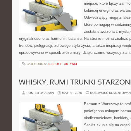
miejsce, które łączy zamiło
kobiecej energii oraz wart
Odwiedzający mogą znaleźć 
które pomagają w codzienn
została stworzona z myślą 
oryginalności oraz harmonii i balansu. Na stronie można znaleźć 
trendów, pielęgnacji, zdrowego stylu życia, a także inspiracji wnęt
opracowywane w sposób zrozumiały, dzięki czemu wszyscy zain
CATEGORIES:
ZESPOŁY I ARTYŚCI
WHISKY, RUM I TRUNKI STARZON
POSTED BY ADMIN
MAJ - 9 - 2026
MOŻLIWOŚĆ KOMENTOWAN
Barman z Warszawy to profe
poświęcona usługom barma
okolicznościowe, bankiety, 
Serwis skupia się na organi