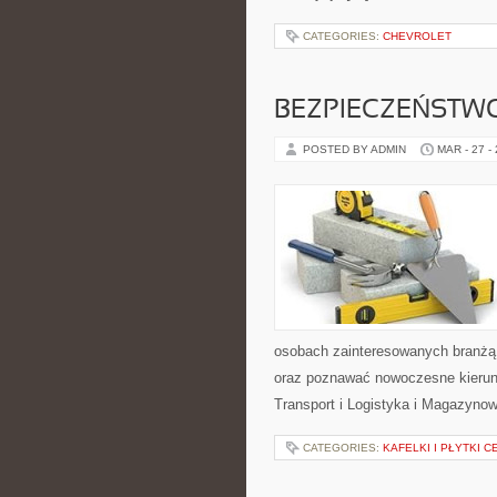
CATEGORIES:
CHEVROLET
BEZPIECZEŃSTWO
POSTED BY ADMIN
MAR - 27 -
osobach zainteresowanych branżą,
oraz poznawać nowoczesne kierunk
Transport i Logistyka i Magazynow
CATEGORIES:
KAFELKI I PŁYTKI 