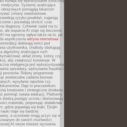
o rozwija się wykorzystanie sztucznej
 w medycynie. Systemy analizujące
ń obrazowych pomagają lekarzom
krywać zmiany nowotworowe.
zewidują ryzyko powikłań, sugerują
czenie i pozwalają skrócić czas
na diagnozę. Człowiek nadal ma tu
wo, ale wsparcie AI staje się bezcenne.
AI ma ogromny wpływ także na to, jak
żda współczesna
witryna internetowa
mendacji dobierają treści pod
nia użytkownika, chatboty obsługują
, a algorytmy analizujące ruch
tymalizować układ strony, kolory czy
kcji, aby zwiększyć konwersje. W
uczna inteligencja jest wykorzystywana
wania sprzedaży, wykrywania fraudów i
ji procesów. Roboty programowe
ejąć powtarzalne zadania biurowe:
danych, wysyłanie raportów czy
 dokumentów. Daje to pracownikom
ziej kreatywne i strategiczne działania.
ż pominąć świata edukacji. Platformy
e śledzą postępy ucznia i dostosowują
ości materiału, proponując dodatkowe
m, gdzie pojawiają się braki. Dzięki
nauki staje się bardziej
owany, a uczniowie mogą uczyć się w
sowanym do swoich możliwości.
ozwój AI niesie również wyzwania.