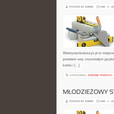
POSTED BY ADMIN
KWI - 2 - 2
Weterynarzkrotoszyn.pl to miejsce
poradami oraz zrozumiałym języki
kotów i […]
CATEGORIES:
ZDROWE PRZEPISY
MŁODZIEŻOWY S
POSTED BY ADMIN
KWI - 1 - 2