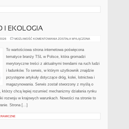
 I EKOLOGIA
BEZPIECZEŃSTWO
 2026
MOŻLIWOŚĆ KOMENTOWANIA
ZOSTAŁA WYŁĄCZONA
I
EKOLOGIA
To wartościowa strona internetowa poświęcona
tematyce branży TSL w Polsce, która gromadzi
merytoryczne treści z aktualnymi trendami na ruch ludzi
i ładunków. To serwis, w którym użytkownik znajdzie
przystępne artykuły dotyczące dróg, kolei, lotnictwa i
magazynowania. Serwis został stworzony z myślą o
 którzy chcą lepiej rozumieć mechanizmy działania rynku
i rozwoju w krajowych warunkach. Nowości na stronie to
anie. Strona […]
CERAMICZNE