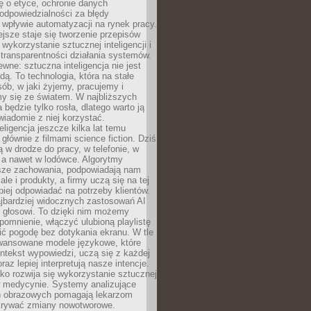
ę o etyce, ochronie danych
odpowiedzialności za błędy
 wpływie automatyzacji na rynek pracy.
jsze staje się tworzenie przepisów
 wykorzystanie sztucznej inteligencji i
transparentności działania systemów.
ewne: sztuczna inteligencja nie jest
ą. To technologia, która na stałe
ób, w jaki żyjemy, pracujemy i
y się ze światem. W najbliższych
la będzie tylko rosła, dlatego warto ją
wiadomie z niej korzystać.
eligencja jeszcze kilka lat temu
 głównie z filmami science fiction. Dziś
 w drodze do pracy, w telefonie, w
 a nawet w lodówce. Algorytmy
asze zachowania, podpowiadają nam
le i produkty, a firmy uczą się na tej
piej odpowiadać na potrzeby klientów.
jbardziej widocznych zastosowań AI
i głosowi. To dzięki nim możemy
pomnienie, włączyć ulubioną playlistę
ć pogodę bez dotykania ekranu. W tle
awansowane modele językowe, które
ntekst wypowiedzi, uczą się z każdej
coraz lepiej interpretują nasze intencje.
o rozwija się wykorzystanie sztucznej
 w medycynie. Systemy analizujące
ń obrazowych pomagają lekarzom
krywać zmiany nowotworowe.