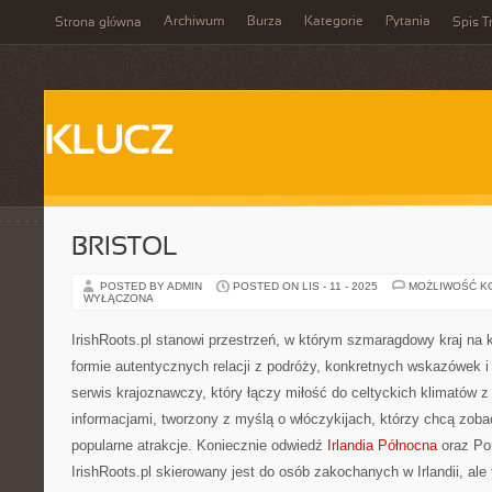
Archiwum
Burza
Kategorie
Pytania
Strona główna
Spis T
KLUCZ
BRISTOL
POSTED BY ADMIN
POSTED ON LIS - 11 - 2025
MOŻLIWOŚĆ K
WYŁĄCZONA
IrishRoots.pl stanowi przestrzeń, w którym szmaragdowy kraj na
formie autentycznych relacji z podróży, konkretnych wskazówek 
serwis krajoznawczy, który łączy miłość do celtyckich klimatów 
informacjami, tworzony z myślą o włóczykijach, którzy chcą zoba
popularne atrakcje. Koniecznie odwiedź
Irlandia Północna
oraz Po
IrishRoots.pl skierowany jest do osób zakochanych w Irlandii, ale