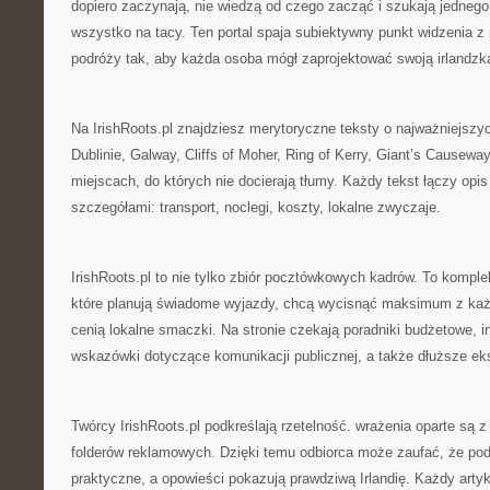
dopiero zaczynają, nie wiedzą od czego zacząć i szukają jednego
wszystko na tacy. Ten portal spaja subiektywny punkt widzenia 
podróży tak, aby każda osoba mógł zaprojektować swoją irlandzk
Na IrishRoots.pl znajdziesz merytoryczne teksty o najważniejszych
Dublinie, Galway, Cliffs of Moher, Ring of Kerry, Giant’s Causeway
miejscach, do których nie docierają tłumy. Każdy tekst łączy opi
szczegółami: transport, noclegi, koszty, lokalne zwyczaje.
IrishRoots.pl to nie tylko zbiór pocztówkowych kadrów. To kompl
które planują świadome wyjazdy, chcą wycisnąć maksimum z każd
cenią lokalne smaczki. Na stronie czekają poradniki budżetowe, ins
wskazówki dotyczące komunikacji publicznej, a także dłuższe ek
Twórcy IrishRoots.pl podkreślają rzetelność. wrażenia oparte są z
folderów reklamowych. Dzięki temu odbiorca może zaufać, że pod
praktyczne, a opowieści pokazują prawdziwą Irlandię. Każdy artyk