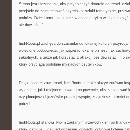
Strona jest ułożona tak, aby przyspieszyć dotarcie do treści. dzi
przejście do zainteresowań czytelnika: szlaki tematyczne, przewod
podróży. Dzięki temu nie giniesz w chaosie, tylko w kilka kliknię
się dowiedzieć.
IrishRoots.pl zachęca do szacunku do lokalnej kultury i przyrody.
wplecione podpowiedzi, jak wspierać lokalne biznesy, jak zacho
sakralnych, a także jak korzystać z atrakcji bez dewastacji. To ś
który przyciąga podobnie myślących czytelników.
Dzięki bogatej zawartości, IrishRoots.pl może służyć zarówno ins
wyjazdem, jak i miejscem powrotu po powrocie, aby zaplanować k
czy planujesz objazdówkę po całej wyspie, znajdziesz tu treści 
potrzeb.
IrishRoots.pl stanowi Twoim zaufanym przewodnikiem po Irlandii 
który inspiruje i uczy jednocześnie. odwiedź, odkrywaj kolejne zakł