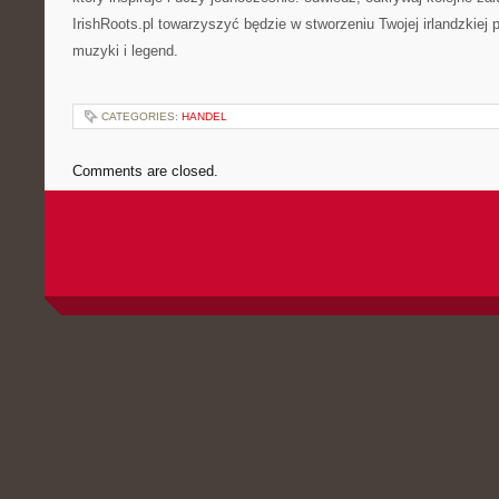
IrishRoots.pl towarzyszyć będzie w stworzeniu Twojej irlandzkiej p
muzyki i legend.
CATEGORIES:
HANDEL
Comments are closed.