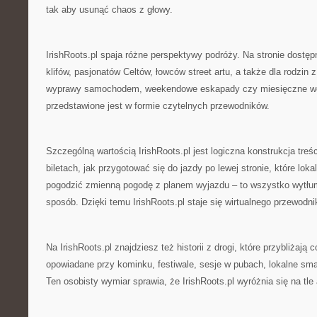
tak aby usunąć chaos z głowy.
IrishRoots.pl spaja różne perspektywy podróży. Na stronie dostępn
klifów, pasjonatów Celtów, łowców street artu, a także dla rodzin 
wyprawy samochodem, weekendowe eskapady czy miesięczne wo
przedstawione jest w formie czytelnych przewodników.
Szczególną wartością IrishRoots.pl jest logiczna konstrukcja treś
biletach, jak przygotować się do jazdy po lewej stronie, które lokal
pogodzić zmienną pogodę z planem wyjazdu – to wszystko wytłu
sposób. Dzięki temu IrishRoots.pl staje się wirtualnego przewodni
Na IrishRoots.pl znajdziesz też historii z drogi, które przybliżają 
opowiadane przy kominku, festiwale, sesje w pubach, lokalne smaki
Ten osobisty wymiar sprawia, że IrishRoots.pl wyróżnia się na tle