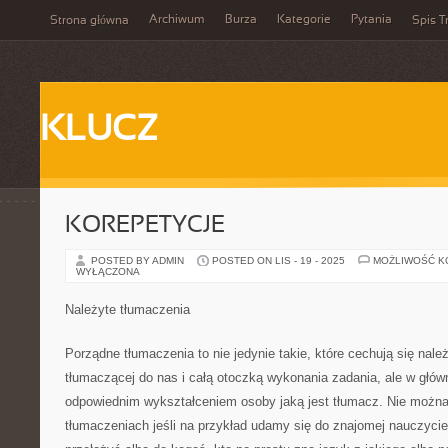
Archiwum
Burza
Kategorie
Pytania
Strona główna
Spis T
KLUCZ
KOREPETYCJE
POSTED BY ADMIN
POSTED ON LIS - 19 - 2025
MOŻLIWOŚĆ 
WYŁĄCZONA
Należyte tłumaczenia
Porządne tłumaczenia to nie jedynie takie, które cechują się na
tłumaczącej do nas i całą otoczką wykonania zadania, ale w głów
odpowiednim wykształceniem osoby jaką jest tłumacz. Nie możn
tłumaczeniach jeśli na przykład udamy się do znajomej nauczyci