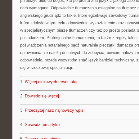
przełożyć albo do kogoś, kto po prostu zna język z jakiego albo n
nam wymagane. Odpowiednie tłumaczenia osiągalne na tłumacz p
angielskiego grudziądz to takie, które egzekwuje zawodowy tłum
która zdobyła w tym celu odpowiednie wykształcenie oraz uprawni
w specjalistycznym biurze tłumaczeń czy też po prostu posiada tak
posiadaczem. Profesjonalne tłumaczenia, to także z reguły takie, 
poświadczenia notarialnego bądź naturalnie pieczątki tłumacza prz
uprawnienia nie należą do łatwych do zdobycia, bowiem należy z
odpowiednio, przede wszystkim znać język bardziej techniczny, szc
się w rzeczowej specjalizacji.
1.
Więcej ciekawych treści tutaj
2.
Dowiedz się więcej
3.
Przeczytaj nasz najnowszy wpis
4.
Sprawdź ten artykuł
5.
Zobacz, o co chodzi