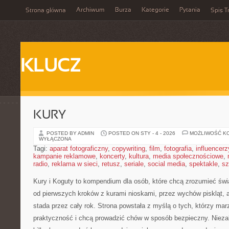
Archiwum
Burza
Kategorie
Pytania
Strona główna
Spis T
KLUCZ
KURY
POSTED BY ADMIN
POSTED ON STY - 4 - 2026
MOŻLIWOŚĆ K
WYŁĄCZONA
Tagi:
aparat fotograficzny
,
copywriting
,
film
,
fotografia
,
influencerz
kampanie reklamowe
,
koncerty
,
kultura
,
media społecznościowe
,
radio
,
reklama w sieci
,
retusz
,
seriale
,
social media
,
spektakle
,
sz
Kury i Koguty to kompendium dla osób, które chcą zrozumieć świ
od pierwszych kroków z kurami nioskami, przez wychów piskląt, 
stada przez cały rok. Strona powstała z myślą o tych, którzy mar
praktyczność i chcą prowadzić chów w sposób bezpieczny. Nieza