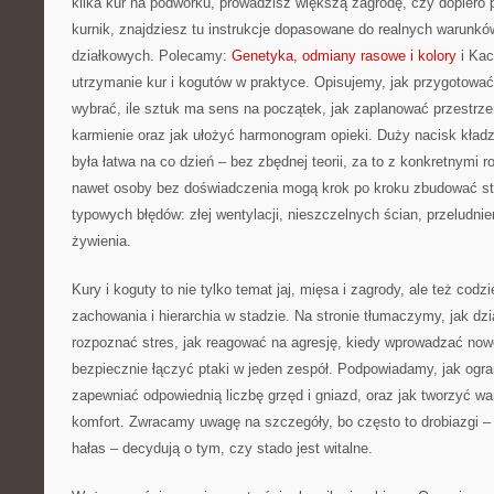
kilka kur na podwórku, prowadzisz większą zagrodę, czy dopiero
kurnik, znajdziesz tu instrukcje dopasowane do realnych warunków
działkowych. Polecamy:
Genetyka, odmiany rasowe i kolory
i Kac
utrzymanie kur i kogutów w praktyce. Opisujemy, jak przygotować s
wybrać, ile sztuk ma sens na początek, jak zaplanować przestrze
karmienie oraz jak ułożyć harmonogram opieki. Duży nacisk kład
była łatwa na co dzień – bez zbędnej teorii, za to z konkretnymi 
nawet osoby bez doświadczenia mogą krok po kroku zbudować sta
typowych błędów: złej wentylacji, nieszczelnych ścian, przeludni
żywienia.
Kury i koguty to nie tylko temat jaj, mięsa i zagrody, ale też cod
zachowania i hierarchia w stadzie. Na stronie tłumaczymy, jak dz
rozpoznać stres, jak reagować na agresję, kiedy wprowadzać nowe
bezpiecznie łączyć ptaki w jeden zespół. Podpowiadamy, jak ogran
zapewniać odpowiednią liczbę grzęd i gniazd, oraz jak tworzyć war
komfort. Zwracamy uwagę na szczegóły, bo często to drobiazgi – ś
hałas – decydują o tym, czy stado jest witalne.