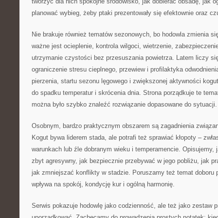
tworzyć dla nich spokojne środowisko, jak dobierać obsadę, jak og
planować wybieg, żeby ptaki prezentowały się efektownie oraz czu
Nie brakuje również tematów sezonowych, bo hodowla zmienia się
ważne jest ocieplenie, kontrola wilgoci, wietrzenie, zabezpiecze
utrzymanie czystości bez przesuszania powietrza. Latem liczy si
ograniczenie stresu cieplnego, przewiew i profilaktyka odwodnieni
pierzenia, startu sezonu lęgowego i zwiększonej aktywności kogut
do spadku temperatur i skrócenia dnia. Strona porządkuje te tem
można było szybko znaleźć rozwiązanie dopasowane do sytuacji.
Osobnym, bardzo praktycznym obszarem są zagadnienia związa
Kogut bywa liderem stada, ale potrafi też sprawiać kłopoty – zwł
warunkach lub źle dobranym wieku i temperamencie. Opisujemy, j
zbyt agresywny, jak bezpiecznie przebywać w jego pobliżu, jak 
jak zmniejszać konflikty w stadzie. Poruszamy też temat doboru p
wpływa na spokój, kondycję kur i ogólną harmonię.
Serwis pokazuje hodowlę jako codzienność, ale też jako zestaw p
uporządkować. Zachęcamy do prowadzenia prostych notatek: kied