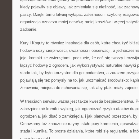
kiedy pojawiły się objawy, jak zmieniała się nieśność, jak zachow
paszy. Dzięki temu łatwiej wyłapać zależności i szybciej reagowa
organizacja oznacza mniej nerwów, mniej kosztów i więcej satysfak
zadbanie.
Kury i Koguty to również inspiracje dla osób, które chcą żyć bliż
hodowla uczy cierpliwości, uważności i obserwacji, a jednocześnie
jaja, kontakt ze zwierzętami, poczucie, że coś się tworzy i rozwij
łączyć hodowlę z ogrodem, jak wykorzystywać naturalne nawyki p
stado tak, by było korzystne dla gospodarstwa, a zarazem przyj
pojawiają się też pomysły na to, jak urozmaicać środowisko: kąpie
żerowania, miejsca do schowania się, tak aby ptaki miały zajęcie i
W treściach serwisu ważna jest także kwestia bezpieczeństwa. 
zabezpieczać kurnik i wybieg, jak ograniczać ryzyko ataków drapi
ogrodzenia, jak dbać o zamknięcia, i jak planować przestrzeń, by p
Omawiamy też znaczenie rutyny: stałe pory karmienia, sprawdzan
stada i kurnika. To proste działania, które robi się regularnie, a 
największy efekt.