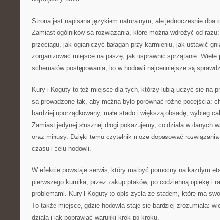
Strona jest napisana językiem naturalnym, ale jednocześnie dba o
Zamiast ogólników są rozwiązania, które można wdrożyć od razu: 
przeciągu, jak ograniczyć bałagan przy karmieniu, jak ustawić gni
zorganizować miejsce na paszę, jak usprawnić sprzątanie. Wiele
schematów postępowania, bo w hodowli najcenniejsze są sprawdz
Kury i Koguty to też miejsce dla tych, którzy lubią uczyć się na 
są prowadzone tak, aby można było porównać różne podejścia: ch
bardziej uporządkowany, małe stado i większą obsadę, wybieg ca
Zamiast jedynej słusznej drogi pokazujemy, co działa w danych wa
oraz minusy. Dzięki temu czytelnik może dopasować rozwiązania 
czasu i celu hodowli.
W efekcie powstaje serwis, który ma być pomocny na każdym eta
pierwszego kurnika, przez zakup ptaków, po codzienną opiekę i r
problemami. Kury i Koguty to opis życia ze stadem, które ma swoj
To także miejsce, gdzie hodowla staje się bardziej zrozumiała: wie
działa i jak poprawiać warunki krok po kroku.