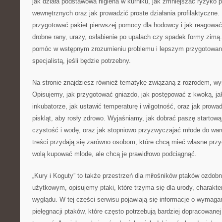
jak działa podstawowa higiena w kurniku, jak zmniejszać ryzyko
wewnętrznych oraz jak prowadzić proste działania profilaktyczne
przygotować pakiet pierwszej pomocy dla hodowcy i jak reagowa
drobne rany, urazy, osłabienie po upałach czy spadek formy zimą.
pomóc w wstępnym zrozumieniu problemu i lepszym przygotowan
specjalistą, jeśli będzie potrzebny.
Na stronie znajdziesz również tematykę związaną z rozrodem, 
Opisujemy, jak przygotować gniazdo, jak postępować z kwoką, ja
inkubatorze, jak ustawić temperaturę i wilgotność, oraz jak prowa
piskląt, aby rosły zdrowo. Wyjaśniamy, jak dobrać paszę startową,
czystość i wodę, oraz jak stopniowo przyzwyczajać młode do wa
treści przydają się zarówno osobom, które chcą mieć własne przyc
wolą kupować młode, ale chcą je prawidłowo podciągnąć.
„Kury i Koguty” to także przestrzeń dla miłośników ptaków ozdo
użytkowym, opisujemy ptaki, które trzyma się dla urody, charakte
wyglądu. W tej części serwisu pojawiają się informacje o wymaga
pielęgnacji ptaków, które często potrzebują bardziej dopracowane