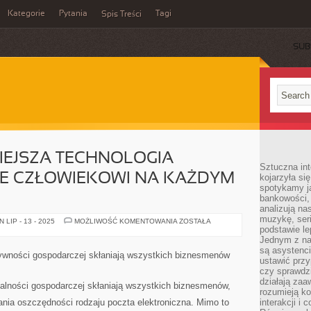
Kategorie
Pytania
Tagi
Spis Treści
SUB
EJSZA TECHNOLOGIA
Sztuczna int
IE CZŁOWIEKOWI NA KAŻDYM
kojarzyła się
spotykamy ją
bankowości,
analizują n
muzykę, seria
NAJNOWOCZEŚNIEJSZA
LIP - 13 - 2025
MOŻLIWOŚĆ KOMENTOWANIA
ZOSTAŁA
TECHNOLOGIA
podstawie le
UPRASZCZA
Jednym z na
ŻYCIE
są asystenc
CZŁOWIEKOWI
ywności gospodarczej skłaniają wszystkich biznesmenów
NA
ustawić przy
KAŻDYM
czy sprawdzi
KROKU
działają za
alności gospodarczej skłaniają wszystkich biznesmenów,
rozumieją ko
ania oszczędności rodzaju poczta elektroniczna. Mimo to
interakcji i 