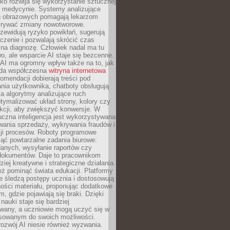
o rozwija się wykorzystanie sztucznej
 w medycynie. Systemy analizujące
ń obrazowych pomagają lekarzom
krywać zmiany nowotworowe.
zewidują ryzyko powikłań, sugerują
czenie i pozwalają skrócić czas
na diagnozę. Człowiek nadal ma tu
wo, ale wsparcie AI staje się bezcenne.
AI ma ogromny wpływ także na to, jak
żda współczesna
witryna internetowa
mendacji dobierają treści pod
nia użytkownika, chatboty obsługują
, a algorytmy analizujące ruch
tymalizować układ strony, kolory czy
kcji, aby zwiększyć konwersje. W
uczna inteligencja jest wykorzystywana
wania sprzedaży, wykrywania fraudów i
ji procesów. Roboty programowe
ejąć powtarzalne zadania biurowe:
danych, wysyłanie raportów czy
 dokumentów. Daje to pracownikom
ziej kreatywne i strategiczne działania.
ż pominąć świata edukacji. Platformy
e śledzą postępy ucznia i dostosowują
ości materiału, proponując dodatkowe
m, gdzie pojawiają się braki. Dzięki
nauki staje się bardziej
owany, a uczniowie mogą uczyć się w
sowanym do swoich możliwości.
ozwój AI niesie również wyzwania.