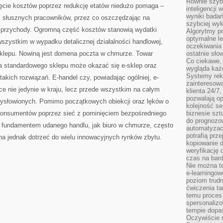
Równie szybk
cięcie kosztów poprzez redukcję etatów niedużo pomaga –
inteligencji
wyniki bada
ci słusznych pracowników, przez co oszczędzając na
szybciej wy
e przychody. Ogromną część kosztów stanowią wydatki
Algorytmy pr
optymalne le
 wszystkim w wypadku detalicznej działalności handlowej,
oczekiwania 
 sklepu. Nowiną jest domena poczta w chmurze. Towar
ostatnie sło
Co ciekawe, 
la standardowego sklepu może okazać się e-sklep oraz
wygląda ka
Systemy reko
 takich rozwiązań. E-handel czy, powiadając ogólniej, e-
zainteresowa
ce nie jedynie w kraju, lecz przede wszystkim na całym
klienta 24/7
pozwalają op
ysłowionych. Pomimo początkowych obiekcji oraz lęków o
kolejność se
 konsumentów poprzez sieć z pominięciem bezpośredniego
biznesie szt
do prognozo
st fundamentem udanego handlu, jak biuro w chmurze, często
automatyzac
potrafią prz
na jednak dotrzeć do wielu innowacyjnych rynków zbytu.
kopiowanie 
weryfikację
czas na bard
Nie można te
e-learningow
poziom trudn
ćwiczenia ta
temu proces 
spersonaliz
tempie dopa
Oczywiście r