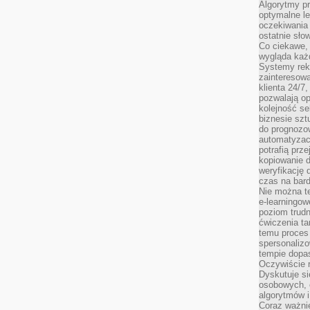
Algorytmy pr
optymalne le
oczekiwania 
ostatnie sło
Co ciekawe, 
wygląda ka
Systemy reko
zainteresowa
klienta 24/7
pozwalają op
kolejność se
biznesie szt
do prognozo
automatyzac
potrafią prz
kopiowanie 
weryfikację
czas na bard
Nie można te
e-learningow
poziom trudn
ćwiczenia ta
temu proces 
spersonaliz
tempie dopa
Oczywiście r
Dyskutuje si
osobowych, 
algorytmów i
Coraz ważnie