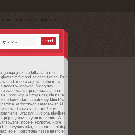
SCRIBE
FACEBOOK
TWITTER
eligencja jeszcze kilka lat temu
 głównie z filmami science fiction. Dziś
 w drodze do pracy, w telefonie, w
 a nawet w lodówce. Algorytmy
asze zachowania, podpowiadają nam
le i produkty, a firmy uczą się na tej
piej odpowiadać na potrzeby klientów.
jbardziej widocznych zastosowań AI
i głosowi. To dzięki nim możemy
pomnienie, włączyć ulubioną playlistę
ć pogodę bez dotykania ekranu. W tle
awansowane modele językowe, które
ntekst wypowiedzi, uczą się z każdej
coraz lepiej interpretują nasze intencje.