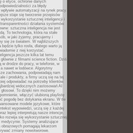
ę o etyce, ochronie danych
odpowiedzialności za błędy
 wpływie automatyzacji na rynek pracy.
jsze staje się tworzenie przepisów
 wykorzystanie sztucznej inteligencji i
transparentności działania systemów.
ewne: sztuczna inteligencja nie jest
ą. To technologia, która na stałe
ób, w jaki żyjemy, pracujemy i
y się ze światem. W najbliższych
la będzie tylko rosła, dlatego warto ją
wiadomie z niej korzystać.
eligencja jeszcze kilka lat temu
 głównie z filmami science fiction. Dziś
 w drodze do pracy, w telefonie, w
 a nawet w lodówce. Algorytmy
asze zachowania, podpowiadają nam
le i produkty, a firmy uczą się na tej
piej odpowiadać na potrzeby klientów.
jbardziej widocznych zastosowań AI
i głosowi. To dzięki nim możemy
pomnienie, włączyć ulubioną playlistę
ć pogodę bez dotykania ekranu. W tle
awansowane modele językowe, które
ntekst wypowiedzi, uczą się z każdej
coraz lepiej interpretują nasze intencje.
o rozwija się wykorzystanie sztucznej
 w medycynie. Systemy analizujące
ń obrazowych pomagają lekarzom
krywać zmiany nowotworowe.