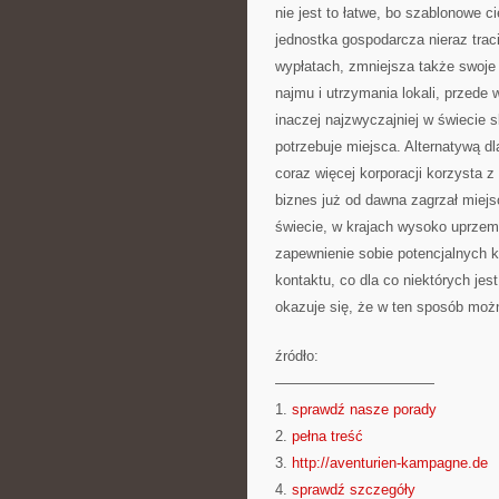
nie jest to łatwe, bo szablonowe 
jednostka gospodarcza nieraz tra
wypłatach, zmniejsza także swoj
najmu i utrzymania lokali, przede
inaczej najzwyczajniej w świecie
potrzebuje miejsca. Alternatywą d
coraz więcej korporacji korzysta z
biznes już od dawna zagrzał miejs
świecie, w krajach wysoko uprzem
zapewnienie sobie potencjalnych
kontaktu, co dla co niektórych je
okazuje się, że w ten sposób moż
źródło:
———————————
1.
sprawdź nasze porady
2.
pełna treść
3.
http://aventurien-kampagne.de
4.
sprawdź szczegóły