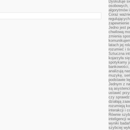
Dyskutuje si
osobowych, 
algorytmów i
Coraz ważnie
regulujących
zapewnienie 
Jedno jest p
chwilową mod
zmienia spos
komunikujem
latach jej ro
rozumieć i ś
Sztuczna int
kojarzyła się
spotykamy ją
bankowości,
analizują n
muzykę, seria
podstawie le
Jednym z na
są asystenc
ustawić przy
czy sprawdzi
działają za
rozumieją ko
interakcji i 
Równie szybk
inteligencji
wyniki bada
szybciej wy