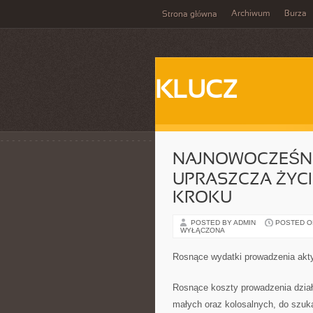
Archiwum
Burza
Strona główna
KLUCZ
NAJNOWOCZEŚNI
UPRASZCZA ŻYC
KROKU
POSTED BY ADMIN
POSTED ON 
WYŁĄCZONA
Rosnące wydatki prowadzenia akt
Rosnące koszty prowadzenia dział
małych oraz kolosalnych, do szuk