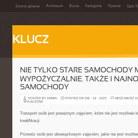
Archiwum
Burza
Kategorie
Pytania
Strona główna
Spis T
KLUCZ
NIE TYLKO STARE SAMOCHODY 
WYPOŻYCZALNIE. TAKŻE I NAJN
SAMOCHODY
POSTED BY ADMIN
POSTED ON SIE - 16 - 2025
MOŻLIWOŚĆ 
WYŁĄCZONA
Transport osób jest poważnym zajęciem, które nie jest możliwie 
kwalifikacji
Przewóz osób jest obowiązkowym zajęciem, jakie nie jest możliw