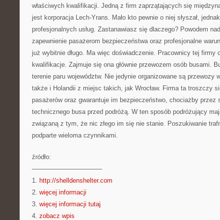
właściwych kwalifikacji. Jedną z firm zaprzątających się międ
jest korporacja Lech-Yrans. Mało kto pewnie o niej słyszał, jednak
profesjonalnych usług. Zastanawiasz się dlaczego? Powodem nadr
zapewnienie pasażerom bezpieczeństwa oraz profesjonalne warunk
już wybitnie długo. Ma więc doświadczenie. Pracownicy tej firmy
kwalifikacje. Zajmuje się ona głównie przewozem osób busami. Bu
terenie paru województw. Nie jedynie organizowane są przewozy 
także i Holandii z miejsc takich, jak Wrocław. Firma ta troszczy 
pasażerów oraz gwarantuje im bezpieczeństwo, chociażby przez 
technicznego busa przed podróżą. W ten sposób podróżujący maj
związaną z tym, że nic złego im się nie stanie. Poszukiwanie traf
podparte wieloma czynnikami.
źródło:
———————————
1.
http://shelldenshelter.com
2.
więcej informacji
3.
więcej informacji tutaj
4.
zobacz wpis