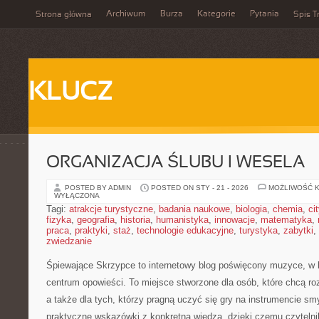
Archiwum
Burza
Kategorie
Pytania
Strona główna
Spis T
KLUCZ
ORGANIZACJA ŚLUBU I WESELA
POSTED BY ADMIN
POSTED ON STY - 21 - 2026
MOŻLIWOŚĆ 
WYŁĄCZONA
Tagi:
atrakcje turystyczne
,
badania naukowe
,
biologia
,
chemia
,
ci
fizyka
,
geografia
,
historia
,
humanistyka
,
innowacje
,
matematyka
,
praca
,
praktyki
,
staż
,
technologie edukacyjne
,
turystyka
,
zabytki
,
zwiedzanie
Śpiewające Skrzypce to internetowy blog poświęcony muzyce, w k
centrum opowieści. To miejsce stworzone dla osób, które chcą r
a także dla tych, którzy pragną uczyć się gry na instrumencie 
praktyczne wskazówki z konkretną wiedzą, dzięki czemu czyteln