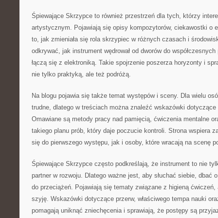
Śpiewające Skrzypce to również przestrzeń dla tych, którzy inter
artystycznym. Pojawiają się opisy kompozytorów, ciekawostki o e
to, jak zmieniała się rola skrzypiec w różnych czasach i środowi
odkrywać, jak instrument wędrował od dworów do współczesnych 
łączą się z elektroniką. Takie spojrzenie poszerza horyzonty i sp
nie tylko praktyką, ale też podróżą.
Na blogu pojawia się także temat występów i sceny. Dla wielu os
trudne, dlatego w treściach można znaleźć wskazówki dotyczące
Omawiane są metody pracy nad pamięcią, ćwiczenia mentalne or
takiego planu prób, który daje poczucie kontroli. Strona wspiera 
się do pierwszego występu, jak i osoby, które wracają na scenę p
Śpiewające Skrzypce często podkreślają, że instrument to nie tyl
partner w rozwoju. Dlatego ważne jest, aby słuchać siebie, dbać 
do przeciążeń. Pojawiają się tematy związane z higieną ćwiczeń, 
szyję. Wskazówki dotyczące przerw, właściwego tempa nauki ora
pomagają uniknąć zniechęcenia i sprawiają, że postępy są przyja