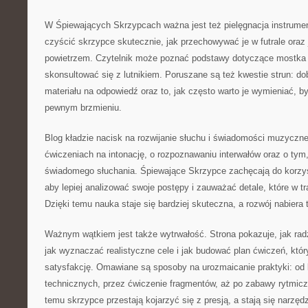
W Śpiewających Skrzypcach ważna jest też pielęgnacja instrumen
czyścić skrzypce skutecznie, jak przechowywać je w futrale oraz
powietrzem. Czytelnik może poznać podstawy dotyczące mostka i
skonsultować się z lutnikiem. Poruszane są też kwestie strun: d
materiału na odpowiedź oraz to, jak często warto je wymieniać, b
pewnym brzmieniu.
Blog kładzie nacisk na rozwijanie słuchu i świadomości muzycznej
ćwiczeniach na intonację, o rozpoznawaniu interwałów oraz o ty
świadomego słuchania. Śpiewające Skrzypce zachęcają do korzyst
aby lepiej analizować swoje postępy i zauważać detale, które w tr
Dzięki temu nauka staje się bardziej skuteczna, a rozwój nabiera
Ważnym wątkiem jest także wytrwałość. Strona pokazuje, jak radz
jak wyznaczać realistyczne cele i jak budować plan ćwiczeń, któr
satysfakcję. Omawiane są sposoby na urozmaicanie praktyki: od 
technicznych, przez ćwiczenie fragmentów, aż po zabawy rytmiczn
temu skrzypce przestają kojarzyć się z presją, a stają się narzęd