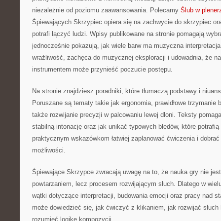
niezależnie od poziomu zaawansowania. Polecamy
Ślub w plener
Śpiewających Skrzypiec opiera się na zachwycie do skrzypiec or
potrafi łączyć ludzi. Wpisy publikowane na stronie pomagają wybr
jednocześnie pokazują, jak wiele barw ma muzyczna interpretacja.
wrażliwość, zachęca do muzycznej eksploracji i udowadnia, że na
instrumentem może przynieść poczucie postępu.
Na stronie znajdziesz poradniki, które tłumaczą podstawy i niuan
Poruszane są tematy takie jak ergonomia, prawidłowe trzymanie b
także rozwijanie precyzji w palcowaniu lewej dłoni. Teksty pomag
stabilną intonację oraz jak unikać typowych błędów, które potrafi
praktycznym wskazówkom łatwiej zaplanować ćwiczenia i dobrać
możliwości.
Śpiewające Skrzypce zwracają uwagę na to, że nauka gry nie je
powtarzaniem, lecz procesem rozwijającym słuch. Dlatego w wielu
wątki dotyczące interpretacji, budowania emocji oraz pracy nad 
może dowiedzieć się, jak ćwiczyć z klikaniem, jak rozwijać słuch 
rozumieć logikę kompozycji.