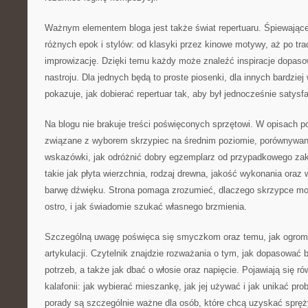
Ważnym elementem bloga jest także świat repertuaru. Śpiewające
różnych epok i stylów: od klasyki przez kinowe motywy, aż po tra
improwizację. Dzięki temu każdy może znaleźć inspiracje dopaso
nastroju. Dla jednych będą to proste piosenki, dla innych bardzie
pokazuje, jak dobierać repertuar tak, aby był jednocześnie satysf
Na blogu nie brakuje treści poświęconych sprzętowi. W opisach po
związane z wyborem skrzypiec na średnim poziomie, porównywan
wskazówki, jak odróżnić dobry egzemplarz od przypadkowego z
takie jak płyta wierzchnia, rodzaj drewna, jakość wykonania oraz 
barwę dźwięku. Strona pomaga zrozumieć, dlaczego skrzypce mo
ostro, i jak świadomie szukać własnego brzmienia.
Szczególną uwagę poświęca się smyczkom oraz temu, jak ogrom
artykulacji. Czytelnik znajdzie rozważania o tym, jak dopasować 
potrzeb, a także jak dbać o włosie oraz napięcie. Pojawiają się ró
kalafonii: jak wybierać mieszankę, jak jej używać i jak unikać pr
porady są szczególnie ważne dla osób, które chcą uzyskać spręż