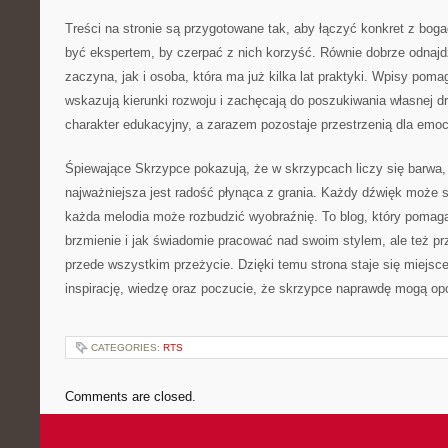
Treści na stronie są przygotowane tak, aby łączyć konkret z bog
być ekspertem, by czerpać z nich korzyść. Równie dobrze odnajdzi
zaczyna, jak i osoba, która ma już kilka lat praktyki. Wpisy pom
wskazują kierunki rozwoju i zachęcają do poszukiwania własnej 
charakter edukacyjny, a zarazem pozostaje przestrzenią dla emocj
Śpiewające Skrzypce pokazują, że w skrzypcach liczy się barwa,
najważniejsza jest radość płynąca z grania. Każdy dźwięk może s
każda melodia może rozbudzić wyobraźnię. To blog, który pomag
brzmienie i jak świadomie pracować nad swoim stylem, ale też p
przede wszystkim przeżycie. Dzięki temu strona staje się miejsc
inspirację, wiedzę oraz poczucie, że skrzypce naprawdę mogą op
CATEGORIES:
RTS
Comments are closed.