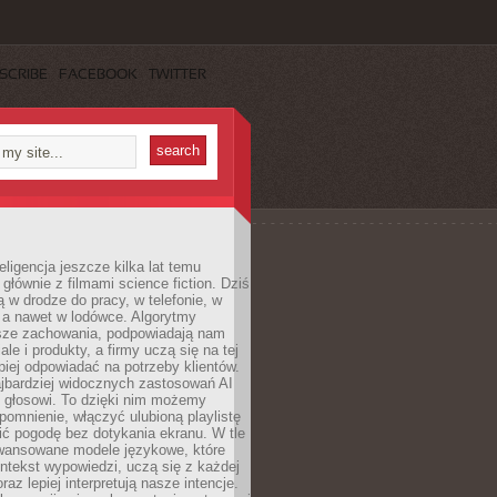
SCRIBE
FACEBOOK
TWITTER
eligencja jeszcze kilka lat temu
 głównie z filmami science fiction. Dziś
 w drodze do pracy, w telefonie, w
 a nawet w lodówce. Algorytmy
asze zachowania, podpowiadają nam
le i produkty, a firmy uczą się na tej
piej odpowiadać na potrzeby klientów.
jbardziej widocznych zastosowań AI
i głosowi. To dzięki nim możemy
pomnienie, włączyć ulubioną playlistę
ć pogodę bez dotykania ekranu. W tle
awansowane modele językowe, które
ntekst wypowiedzi, uczą się z każdej
coraz lepiej interpretują nasze intencje.