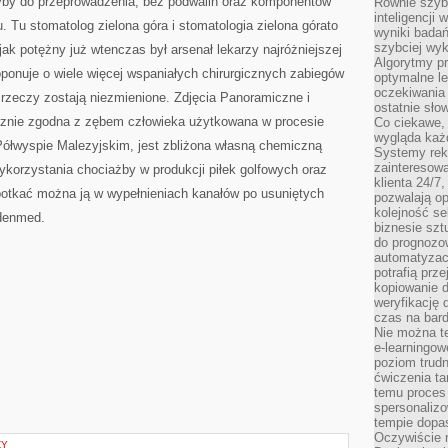
yby do przeprowadzenia, bez podwalin oraz komponentów
Równie szybk
inteligencji
 Tu stomatolog zielona góra i stomatologia zielona górato
wyniki bada
szybciej wy
ak potężny już wtenczas był arsenał lekarzy najróżniejszej
Algorytmy pr
oponuje o wiele więcej wspaniałych chirurgicznych zabiegów
optymalne le
oczekiwania 
e rzeczy zostają niezmienione. Zdjęcia Panoramiczne i
ostatnie sło
gicznie zgodna z zębem człowieka użytkowana w procesie
Co ciekawe, 
wygląda ka
Półwyspie Malezyjskim, jest zbliżona własną chemiczną
Systemy reko
zainteresowa
korzystania chociażby w produkcji piłek golfowych oraz
klienta 24/7
otkać można ją w wypełnieniach kanałów po usuniętych
pozwalają op
kolejność se
denmed.
biznesie szt
do prognozo
automatyzac
potrafią prz
kopiowanie 
weryfikację
czas na bard
Nie można te
e-learningow
poziom trudn
ćwiczenia ta
temu proces 
spersonaliz
tempie dopa
Oczywiście r
ZY