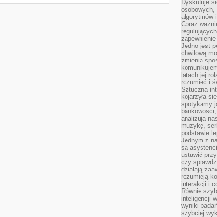
Dyskutuje si
osobowych, 
algorytmów i
Coraz ważnie
regulujących
zapewnienie 
Jedno jest p
chwilową mod
zmienia spos
komunikujem
latach jej ro
rozumieć i ś
Sztuczna int
kojarzyła się
spotykamy ją
bankowości,
analizują n
muzykę, seria
podstawie le
Jednym z na
są asystenc
ustawić przy
czy sprawdzi
działają za
rozumieją ko
interakcji i 
Równie szybk
inteligencji
wyniki bada
szybciej wy