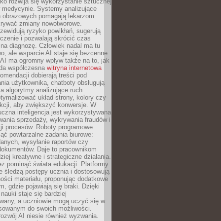
o rozwija się wykorzystanie sztucznej
 w medycynie. Systemy analizujące
ń obrazowych pomagają lekarzom
krywać zmiany nowotworowe.
zewidują ryzyko powikłań, sugerują
czenie i pozwalają skrócić czas
na diagnozę. Człowiek nadal ma tu
wo, ale wsparcie AI staje się bezcenne.
AI ma ogromny wpływ także na to, jak
żda współczesna
witryna internetowa
mendacji dobierają treści pod
nia użytkownika, chatboty obsługują
, a algorytmy analizujące ruch
tymalizować układ strony, kolory czy
kcji, aby zwiększyć konwersje. W
uczna inteligencja jest wykorzystywana
wania sprzedaży, wykrywania fraudów i
ji procesów. Roboty programowe
ejąć powtarzalne zadania biurowe:
danych, wysyłanie raportów czy
 dokumentów. Daje to pracownikom
ziej kreatywne i strategiczne działania.
ż pominąć świata edukacji. Platformy
e śledzą postępy ucznia i dostosowują
ości materiału, proponując dodatkowe
m, gdzie pojawiają się braki. Dzięki
nauki staje się bardziej
owany, a uczniowie mogą uczyć się w
sowanym do swoich możliwości.
ozwój AI niesie również wyzwania.