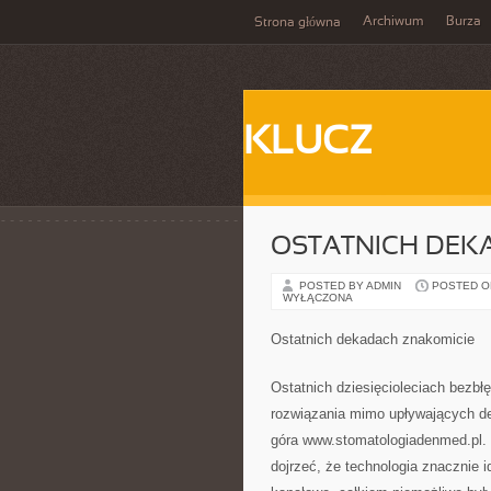
Archiwum
Burza
Strona główna
KLUCZ
OSTATNICH DEK
POSTED BY ADMIN
POSTED ON 
WYŁĄCZONA
Ostatnich dekadach znakomicie
Ostatnich dziesięcioleciach bezbł
rozwiązania mimo upływających dek
góra www.stomatologiadenmed.pl.
dojrzeć, że technologia znacznie i