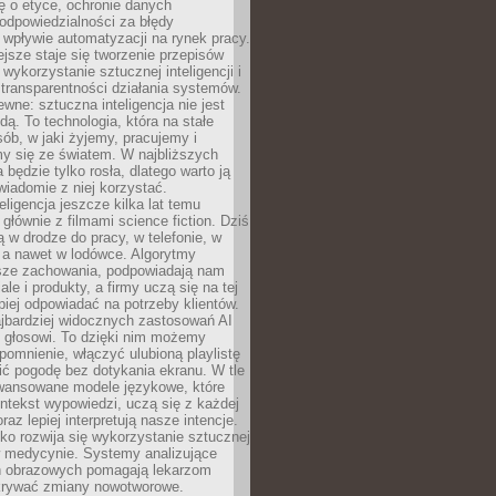
ę o etyce, ochronie danych
odpowiedzialności za błędy
 wpływie automatyzacji na rynek pracy.
jsze staje się tworzenie przepisów
 wykorzystanie sztucznej inteligencji i
transparentności działania systemów.
ewne: sztuczna inteligencja nie jest
ą. To technologia, która na stałe
ób, w jaki żyjemy, pracujemy i
y się ze światem. W najbliższych
la będzie tylko rosła, dlatego warto ją
wiadomie z niej korzystać.
eligencja jeszcze kilka lat temu
 głównie z filmami science fiction. Dziś
 w drodze do pracy, w telefonie, w
 a nawet w lodówce. Algorytmy
asze zachowania, podpowiadają nam
le i produkty, a firmy uczą się na tej
piej odpowiadać na potrzeby klientów.
jbardziej widocznych zastosowań AI
i głosowi. To dzięki nim możemy
pomnienie, włączyć ulubioną playlistę
ć pogodę bez dotykania ekranu. W tle
awansowane modele językowe, które
ntekst wypowiedzi, uczą się z każdej
coraz lepiej interpretują nasze intencje.
o rozwija się wykorzystanie sztucznej
 w medycynie. Systemy analizujące
ń obrazowych pomagają lekarzom
krywać zmiany nowotworowe.