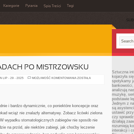
Kategorie
Pytania
Tagi
Spis Treści
SUB
ADACH PO MISTRZOWSKU
Sztuczna int
kojarzyła się
OSTATNICH
LIP - 29 - 2025
MOŻLIWOŚĆ KOMENTOWANIA
ZOSTAŁA
spotykamy ją
DEKADACH
PO
bankowości,
MISTRZOWSKU
analizują n
muzykę, seria
podstawie le
Jednym z na
ędnie i bardzo dynamicznie, co poniektóre koncepcje oraz
są asystenc
ustawić przy
ad wciąż nie znalazły alternatywy. Zobacz licówki zielona
czy sprawdzi
 W wypadku stomatologicznych zabiegów nie sposób nie
działają za
rozumieją ko
dzie na przód, ale niektóre zabiegi, jak choćby leczenie
interakcji i 