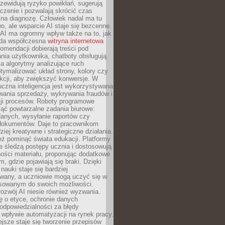
zewidują ryzyko powikłań, sugerują
czenie i pozwalają skrócić czas
na diagnozę. Człowiek nadal ma tu
wo, ale wsparcie AI staje się bezcenne.
AI ma ogromny wpływ także na to, jak
żda współczesna
witryna internetowa
mendacji dobierają treści pod
nia użytkownika, chatboty obsługują
, a algorytmy analizujące ruch
tymalizować układ strony, kolory czy
kcji, aby zwiększyć konwersje. W
uczna inteligencja jest wykorzystywana
wania sprzedaży, wykrywania fraudów i
ji procesów. Roboty programowe
ejąć powtarzalne zadania biurowe:
danych, wysyłanie raportów czy
 dokumentów. Daje to pracownikom
ziej kreatywne i strategiczne działania.
ż pominąć świata edukacji. Platformy
e śledzą postępy ucznia i dostosowują
ości materiału, proponując dodatkowe
m, gdzie pojawiają się braki. Dzięki
nauki staje się bardziej
owany, a uczniowie mogą uczyć się w
sowanym do swoich możliwości.
ozwój AI niesie również wyzwania.
ę o etyce, ochronie danych
odpowiedzialności za błędy
 wpływie automatyzacji na rynek pracy.
jsze staje się tworzenie przepisów