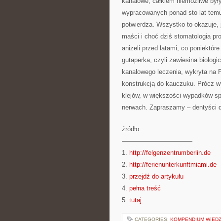
kanałowe, całkiem niemożliwe był
wypracowanych ponad sto lat temu.
potwierdza. Wszystko to okazuje, j
maści i choć dziś stomatologia pr
aniżeli przed latami, co poniektór
gutaperka, czyli zawiesina biolo
kanałowego leczenia, wykryta na 
konstrukcją do kauczuku. Prócz wy
klejów, w większości wypadków sp
nerwach. Zapraszamy – dentyści 
źródło:
———————————
1.
http://felgenzentrumberlin.de
2.
http://ferienunterkunftmiami.de
3.
przejdź do artykułu
4.
pełna treść
5.
tutaj
CATEGORIES:
KOMPENDIUM WIED