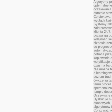
Algorytmy pr
optymalne le
oczekiwania 
ostatnie sło
Co ciekawe, 
wygląda ka
Systemy reko
zainteresowa
klienta 24/7
pozwalają op
kolejność se
biznesie szt
do prognozo
automatyzac
potrafią prz
kopiowanie 
weryfikację
czas na bard
Nie można te
e-learningow
poziom trudn
ćwiczenia ta
temu proces 
spersonaliz
tempie dopa
Oczywiście r
Dyskutuje si
osobowych, 
algorytmów i
Coraz ważnie