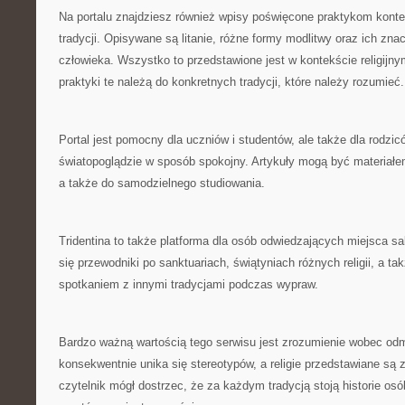
Na portalu znajdziesz również wpisy poświęcone praktykom kon
tradycji. Opisywane są litanie, różne formy modlitwy oraz ich zna
człowieka. Wszystko to przedstawione jest w kontekście religijn
praktyki te należą do konkretnych tradycji, które należy rozumieć.
Portal jest pomocny dla uczniów i studentów, ale także dla rodzi
światopoglądzie w sposób spokojny. Artykuły mogą być materiał
a także do samodzielnego studiowania.
Tridentina to także platforma dla osób odwiedzających miejsca sa
się przewodniki po sanktuariach, świątyniach różnych religii, a ta
spotkaniem z innymi tradycjami podczas wypraw.
Bardzo ważną wartością tego serwisu jest zrozumienie wobec od
konsekwentnie unika się stereotypów, a religie przedstawiane są
czytelnik mógł dostrzec, że za każdym tradycją stoją historie os