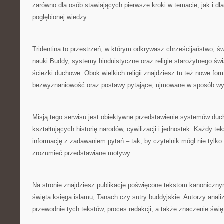
zarówno dla osób stawiających pierwsze kroki w temacie, jak i dl
pogłębionej wiedzy.
Tridentina to przestrzeń, w którym odkrywasz chrześcijaństwo, świ
nauki Buddy, systemy hinduistyczne oraz religie starożytnego świ
ścieżki duchowe. Obok wielkich religii znajdziesz tu też nowe fo
bezwyznaniowość oraz postawy pytające, ujmowane w sposób w
Misją tego serwisu jest obiektywne przedstawienie systemów d
kształtujących historię narodów, cywilizacji i jednostek. Każdy tek
informację z zadawaniem pytań – tak, by czytelnik mógł nie tylko 
zrozumieć przedstawiane motywy.
Na stronie znajdziesz publikacje poświęcone tekstom kanoniczny
święta księga islamu, Tanach czy sutry buddyjskie. Autorzy anal
przewodnie tych tekstów, proces redakcji, a także znaczenie świę