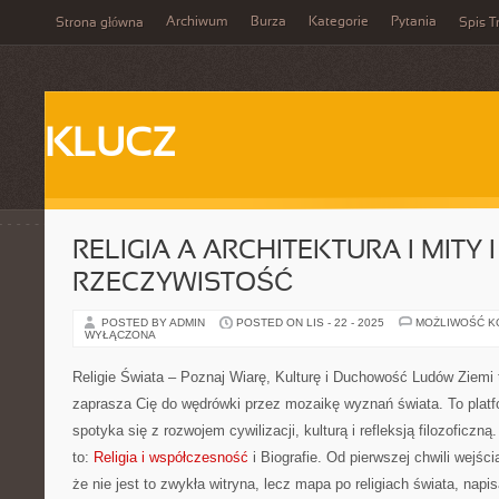
Archiwum
Burza
Kategorie
Pytania
Strona główna
Spis T
KLUCZ
RELIGIA A ARCHITEKTURA I MITY I
RZECZYWISTOŚĆ
POSTED BY ADMIN
POSTED ON LIS - 22 - 2025
MOŻLIWOŚĆ 
WYŁĄCZONA
Religie Świata – Poznaj Wiarę, Kulturę i Duchowość Ludów Ziemi 
zaprasza Cię do wędrówki przez mozaikę wyznań świata. To platf
spotyka się z rozwojem cywilizacji, kulturą i refleksją filozoficzn
to:
Religia i współczesność
i Biografie. Od pierwszej chwili wejśc
że nie jest to zwykła witryna, lecz mapa po religiach świata, napi