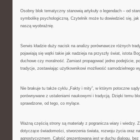
Osobny blok tematyczny stanowią artykuły o legendach – od staro
symbolikę psychologiczną. Czytelnik może tu dowiedzieć się, jak 
naszą wyobraźnię.
Serwis kładzie duży nacisk na analizy porównawcze różnych trady
pojawiają się wątki takie jak nadzieja na przyszły świat, istota Bo
duchowe czy moralność. Zamiast propagować jedno podejście, por
tradycje, zostawiając użytkownikowi możliwość samodzielnego wy
Nie brakuje tu także cyklu „Fakty i mity”, w którym potoczne są
porównywane z ustaleniami naukowymi i tradycją. Dzięki temu bl
sprawdzone, od tego, co mylące.
Ważną częścią strony są materiały z pogranicza wiary i wiedzy. Z
dotyczące świadomości, stworzenia świata, rozwoju życia oraz 
agnostycyzmem. Całość prezentowana jest w duchu dialogu, bez