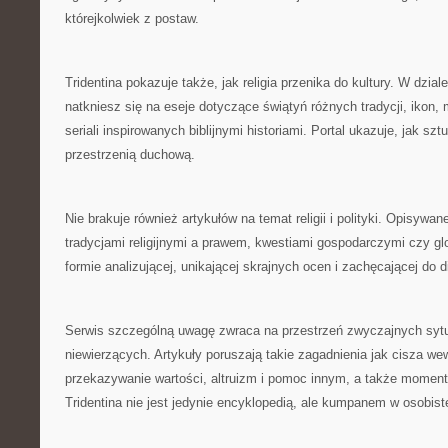
którejkolwiek z postaw.
Tridentina pokazuje także, jak religia przenika do kultury. W dzi
natkniesz się na eseje dotyczące świątyń różnych tradycji, ikon, 
seriali inspirowanych biblijnymi historiami. Portal ukazuje, jak sz
przestrzenią duchową.
Nie brakuje również artykułów na temat religii i polityki. Opisywa
tradycjami religijnymi a prawem, kwestiami gospodarczymi czy gl
formie analizującej, unikającej skrajnych ocen i zachęcającej do d
Serwis szczególną uwagę zwraca na przestrzeń zwyczajnych sytu
niewierzących. Artykuły poruszają takie zagadnienia jak cisza w
przekazywanie wartości, altruizm i pomoc innym, a także moment
Tridentina nie jest jedynie encyklopedią, ale kumpanem w osobistej