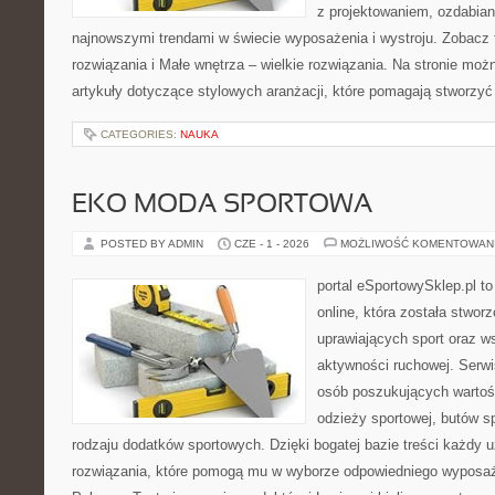
z projektowaniem, ozdabian
najnowszymi trendami w świecie wyposażenia i wystroju. Zobacz 
rozwiązania i Małe wnętrza – wielkie rozwiązania. Na stronie mo
artykuły dotyczące stylowych aranżacji, które pomagają stworzyć
CATEGORIES:
NAUKA
EKO MODA SPORTOWA
POSTED BY ADMIN
CZE - 1 - 2026
MOŻLIWOŚĆ KOMENTOWAN
portal eSportowySklep.pl t
online, która została stwo
uprawiających sport oraz w
aktywności ruchowej. Serwis
osób poszukujących wartoś
odzieży sportowej, butów s
rodzaju dodatków sportowych. Dzięki bogatej bazie treści każdy
rozwiązania, które pomogą mu w wyborze odpowiedniego wyposaże