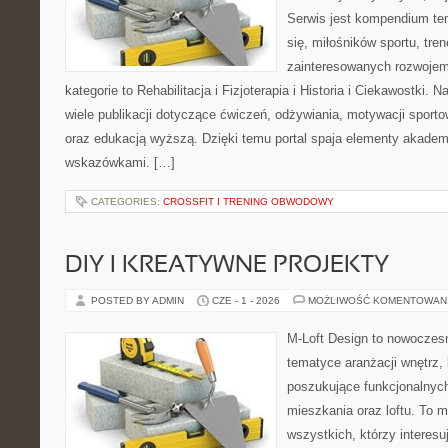
Serwis jest kompendium te
się, miłośników sportu, tre
zainteresowanych rozwoje
kategorie to Rehabilitacja i Fizjoterapia i Historia i Ciekawostki.
wiele publikacji dotyczące ćwiczeń, odżywiania, motywacji sportowe
oraz edukacją wyższą. Dzięki temu portal spaja elementy akadem
wskazówkami. […]
CATEGORIES:
CROSSFIT I TRENING OBWODOWY
DIY I KREATYWNE PROJEKTY
POSTED BY ADMIN
CZE - 1 - 2026
MOŻLIWOŚĆ KOMENTOWAN
M-Loft Design to nowoczes
tematyce aranżacji wnętrz, 
poszukujące funkcjonalnyc
mieszkania oraz loftu. To m
wszystkich, którzy interes