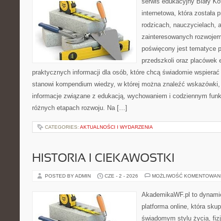
serwis edukacyjny Biały Ko
internetowa, która została
rodzicach, nauczycielach, 
zainteresowanych rozwojem
poświęcony jest tematyce 
przedszkoli oraz placówek 
praktycznych informacji dla osób, które chcą świadomie wspierać
stanowi kompendium wiedzy, w której można znaleźć wskazówki, 
informacje związane z edukacją, wychowaniem i codziennym fun
różnych etapach rozwoju. Na […]
CATEGORIES:
AKTUALNOŚCI I WYDARZENIA
HISTORIA I CIEKAWOSTKI
POSTED BY ADMIN
CZE - 2 - 2026
MOŻLIWOŚĆ KOMENTOWAN
AkademikaWF.pl to dynamic
platforma online, która skup
świadomym stylu życia, fizj