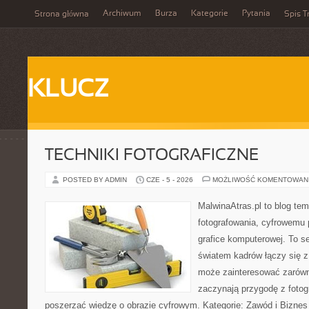
Archiwum
Burza
Kategorie
Pytania
Strona główna
Spis T
KLUCZ
TECHNIKI FOTOGRAFICZNE
POSTED BY ADMIN
CZE - 5 - 2026
MOŻLIWOŚĆ KOMENTOWAN
MalwinaAtras.pl to blog te
fotografowania, cyfrowemu 
grafice komputerowej. To se
światem kadrów łączy się z
może zainteresować zarówn
zaczynają przygodę z fotogra
poszerzać wiedzę o obrazie cyfrowym. Kategorie: Zawód i Biznes w