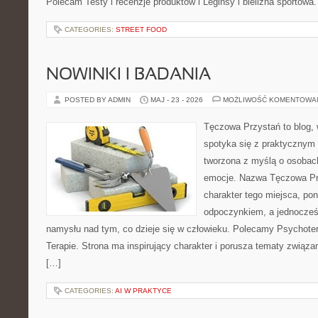
Polecam Testy i recenzje produktów i Leginsy i bielizna sportowa
CATEGORIES:
STREET FOOD
NOWINKI I BADANIA
POSTED BY ADMIN
MAJ - 23 - 2026
MOŻLIWOŚĆ KOMENTOWA
Tęczowa Przystań to blog,
spotyka się z praktycznym 
tworzona z myślą o osobac
emocje. Nazwa Tęczowa Pr
charakter tego miejsca, pon
odpoczynkiem, a jednocześ
namysłu nad tym, co dzieje się w człowieku. Polecamy Psychotera
Terapie. Strona ma inspirujący charakter i porusza tematy związ
[…]
CATEGORIES:
AI W PRAKTYCE