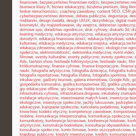
finansowe
,
bezpieczeństwo finansowe rodzin
,
bezpieczeństwo mie
biurowce klasy A
,
biznes edukacyjny
,
biżuteria premium
,
blog lite
broker nieruchomości
,
coaching zawodowy
,
content SEO
,
CSR gl
cyberbezpieczeństwo domowe
,
debata publiczna
,
degustacje
,
des
meblarski
,
design światła
,
design UI/UX
,
dezynfekcja
,
digital mar
kosmetyki
,
diy majsterkowanie
,
diy wnętrza
,
dobrostan społeczny
domowe spa
,
doradztwo ogrodnicze
,
druk cyfrowy
,
drukarki 3d
,
dr
learning medyczny
,
edukacja artystyczna
,
edukacja artystyczna d
dorosłych
,
edukacja finansowa dzieci
,
edukacja hybrydowa
,
eduka
kulturowa
,
edukacja medyczna
,
edukacja miejska
,
edukacja tech
edukacja zdrowotna
,
edukacja zdrowotna dzieci
,
ekologiczne ogro
społeczna
,
elektromobilność
,
elektronika medyczna
,
event video
,
filmowe
,
eventy kulturalne
,
eventy polityczne
,
eventy społeczne
,
Ads
,
fashion show
,
festiwale folklorystyczne
,
festiwale nauki
,
fil
krótkometrażowy
,
finanse cyfrowe
,
finanse korporacyjne
,
finanse 
nauki
,
fotografia artystyczna
,
fotografia dziecięca
,
fotografia kulin
fotografia reportażowa
,
fotografia ślubna
,
fotografia sportowa
,
foto
inkubacyjne
,
gadżety biurowe
,
galeria internetowa
,
Google Ads
,
go
gospodarka komunalna
,
grafika komputerowa 3D
,
grafika użytkow
gry edukacyjne offline
,
gry logiczne
,
hobby kreatywne
,
hobby ogro
infrastruktura cyfrowa
,
infrastruktura drogowa
,
inkubatory startupó
instalacje artystyczne
,
inwestowanie małych kwot
,
inwestycje biu
ekologiczne
,
inwestycje społeczne
,
jachty luksusowe
,
jastrzębie 
edukacyjne
,
kampanie społeczne
,
kancelaria podatkowa
,
kapitał 
know-how
,
kodeks etyczny
,
kompetencje zawodowe
,
kompostowa
mobilne
,
komunikacja interpersonalna
,
komunikacja społeczna
,
ko
komunikatory
,
konferencje biznesowe
,
konferencje hotelowe
,
konf
artystyczne
,
konstrukcje budowlane
,
konsultacje obywatelskie
,
ko
konsultacje społeczne
,
konto firmowe
,
konto oszczędnościowe
,
k
krajobraz publiczny
,
kredyty inwestycyjne
,
kredyty konsumpcyjne