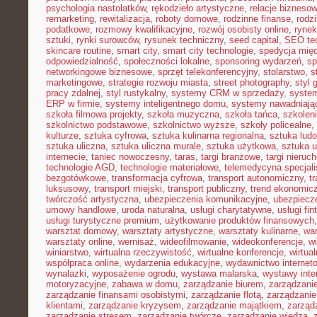
psychologia nastolatków
,
rękodzieło artystyczne
,
relacje bizneso
remarketing
,
rewitalizacja
,
roboty domowe
,
rodzinne finanse
,
rodz
podatkowe
,
rozmowy kwalifikacyjne
,
rozwój osobisty online
,
rynek
sztuki
,
rynki surowców
,
rysunek techniczny
,
seed capital
,
SEO te
skincare routine
,
smart city
,
smart city technologie
,
spedycja mię
odpowiedzialność
,
społeczności lokalne
,
sponsoring wydarzeń
,
sp
networkingowe biznesowe
,
sprzęt telekonferencyjny
,
stolarstwo
,
s
marketingowe
,
strategie rozwoju miasta
,
street photography
,
styl 
pracy zdalnej
,
styl rustykalny
,
systemy CRM w sprzedaży
,
syste
ERP w firmie
,
systemy inteligentnego domu
,
systemy nawadniają
szkoła filmowa projekty
,
szkoła muzyczna
,
szkoła tańca
,
szkolen
szkolnictwo podstawowe
,
szkolnictwo wyższe
,
szkoły policealne
,
kulturze
,
sztuka cyfrowa
,
sztuka kulinarna regionalna
,
sztuka lud
sztuka uliczna
,
sztuka uliczna murale
,
sztuka użytkowa
,
sztuka 
internecie
,
taniec nowoczesny
,
taras
,
targi branżowe
,
targi nieruc
technologie AGD
,
technologie materiałowe
,
telemedycyna specjal
bezgotówkowe
,
transformacja cyfrowa
,
transport autonomiczny
,
t
luksusowy
,
transport miejski
,
transport publiczny
,
trend ekonomic
twórczość artystyczna
,
ubezpieczenia komunikacyjne
,
ubezpiecz
umowy handlowe
,
uroda naturalna
,
usługi charytatywne
,
usługi fin
usługi turystyczne premium
,
użytkowanie produktów finansowych
warsztat domowy
,
warsztaty artystyczne
,
warsztaty kulinarne
,
wa
warsztaty online
,
wernisaż
,
wideofilmowanie
,
wideokonferencje
,
w
winiarstwo
,
wirtualna rzeczywistość
,
wirtualne konferencje
,
wirtual
współpraca online
,
wydarzenia edukacyjne
,
wydawnictwo internet
wynalazki
,
wyposażenie ogrodu
,
wystawa malarska
,
wystawy inte
motoryzacyjne
,
zabawa w domu
,
zarządzanie biurem
,
zarządzan
zarządzanie finansami osobistymi
,
zarządzanie flotą
,
zarządzanie
klientami
,
zarządzanie kryzysem
,
zarządzanie majątkiem
,
zarząd
zarządzanie stresem
,
zarządzanie twórcze
,
zarządzanie wiedzą
,