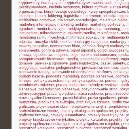
kryptowaluty inwestycyjne
,
kryptowaluty w inwestycjach
,
księga g
międzynarodowa
,
kuchnia sezonowa
,
kultura cyfrowa
,
kultura mie
organizacyjna
,
kursy rozwoju osobistego
,
kursy specjalistyczne
,
l
leczenie
,
liceum
,
lobbying
,
logistyka e-commerce
,
lotniska region
architektura ogrodowa
,
malarstwo abstrakcyjne
,
malarstwo olejne
marketing internetowy
,
marketing mobilny
,
marketing polityczny
,
m
ogrodowe
,
media tradycyjne
,
medycyna naturalna
,
mentoring
,
men
inteligentne
,
mikroekonomia
,
mikroelektronika
,
mikrofinanse
,
moda
monitoring rynku inwestycji
,
multimedia edukacyjne
,
multimedia ku
edukacji
,
muzyka elektroniczna
,
nauka gry na gitarze
,
nauka gry n
nawozy naturalne
,
nowoczesne biuro
,
ochrona danych osobowych
konsumenta
,
ochrona zdrowia
,
ogród japoński
,
ogród nowoczesny
zimowy
,
ogrodnictwo miejskie
,
oleje
,
opieka nad seniorami
,
opiek
oprogramowanie biznesowe
,
optyka
,
organizacja konferencji
,
orga
domowe
,
paleniska ogrodowe
,
parki logistyczne
,
pastel
,
patenty
,
p
pielęgnacja naturalna
,
pielęgniarstwo
,
piwowarstwo domowe
,
plan
planowanie kariery
,
planowanie urbanistyczne
,
platformy edukacyj
podatki lokalne
,
podcasts marketing
,
podróże biznesowe
,
podróże
filmowe
,
polityka przestrzenna
,
polityka społeczna
,
pomoc międz
poradnictwo rodzinne
,
porady podatkowe
,
porady rozwojowe
,
portf
biznesowe
,
pośrednictwo biznesowe
,
pozycjonowanie stron
,
poży
administracyjna
,
praca hybrydowa
,
praca naukowa
,
praca zespoło
prawo cywilne biznesowe
,
prawo lokalne
,
prawo spadkowe
,
privat
muzyczna
,
produkcja telewizyjna
,
profilaktyka zdrowia
,
profile z
graficzne
,
projektowanie ubrań
,
projektowanie wnętrz
,
projektowan
architektoniczne wnętrz
,
projekty ekologiczne społeczne
,
projekty
graficzne firmowe
,
projekty humanitarne
,
projekty inwestycyjne
,
p
projekty krajobrazowe wertykalne
,
projekty kulturalne
,
projekty m
projekty społeczne edukacyjne
,
projekty społeczne miejskie
,
prze
przestrzeń kreatywna
,
przestrzeń publiczna
,
przestrzeń wirtualna