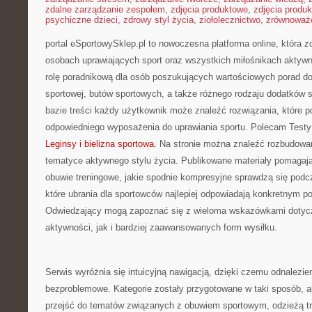
zdalne zarządzanie zespołem
,
zdjęcia produktowe
,
zdjęcia produ
psychiczne dzieci
,
zdrowy styl życia
,
ziołolecznictwo
,
zrównoważo
portal eSportowySklep.pl to nowoczesna platforma online, która z
osobach uprawiających sport oraz wszystkich miłośnikach aktywno
rolę poradnikową dla osób poszukujących wartościowych porad d
sportowej, butów sportowych, a także różnego rodzaju dodatków s
bazie treści każdy użytkownik może znaleźć rozwiązania, które
odpowiedniego wyposażenia do uprawiania sportu. Polecam Testy 
Leginsy i bielizna sportowa
. Na stronie można znaleźć rozbudowa
tematyce aktywnego stylu życia. Publikowane materiały pomagają
obuwie treningowe, jakie spodnie kompresyjne sprawdzą się podc
które ubrania dla sportowców najlepiej odpowiadają konkretnym 
Odwiedzający mogą zapoznać się z wieloma wskazówkami dotycz
aktywności, jak i bardziej zaawansowanych form wysiłku.
Serwis wyróżnia się intuicyjną nawigacją, dzięki czemu odnalezieni
bezproblemowe. Kategorie zostały przygotowane w taki sposób, 
przejść do tematów związanych z obuwiem sportowym, odzieżą tr