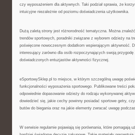
czy wyposażeniem dla aktywnych. Taki podział sprawia, że korzys
intuicyjne niezależnie od poziomu doświadczenia użytkownika.
Dużą zaletą strony jest różnorodność tematyczna. Można znaleźć 
trendów sportowych, poradniki związane z wyborem odzieży na tre
poświęcone nowoczesnym dodatkom wspierającym aktywność. Dzi
interesujący zarówno dla osób rozpoczynających swoją przygodę ze
doświadczonych entuzjastów aktywności fizycznej.
eSportowySklep.pl to miejsce, w którym szczególną uwagę poświę
funkcjonalności wyposażenia sportowego. Publikowane treści poka
odpowiednie dopasowanie odzieży do rodzaju wykonywanej aktyw
dowiedzieć się, jakie cechy powinny posiadać sportowe getry, cz
butów do biegania oraz na jakie elementy zwracać uwagę podcza
W serwisie regularnie pojawiają się porównania, które pomagają
bardziej świadome decyzje zakupowe. Takie materiały prezentują