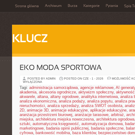
Archiwum
Burza
Kategorie
Pytania
Strona główna
Spis T
KLUCZ
EKO MODA SPORTOWA
POSTED BY ADMIN
POSTED ON CZE - 1 - 2026
MOŻLIWOŚĆ K
WYŁĄCZONA
Tagi:
administracja samorządowa
,
agencje reklamowe
,
AI genera
akademia
,
akcesoria ogrodnicze
,
aktywizm społeczny
,
aktywność
akwarele
,
altana
,
altany ogrodowe
,
analityka internetowa
,
analiza
analiza ekonomiczna
,
analiza podaży
,
analiza popytu
,
analiza pr
nieruchomości
,
analiza sprzedaży
,
analiza SWOT osobista
,
analiz
2D
,
animacje 3D
,
animacje edukacyjne
,
aplikacje edukacyjne
,
ara
aranżacja przestrzeni biurowej
,
aranżacje tarasowe
,
arbitraż
,
archi
miejska
,
architektura miejska nowoczesna
,
architektura ogrodowa
sztuki
,
automatyczna księgowość
,
automatyzacja domowa
,
badan
marketingowe
,
badania opinii publicznej
,
badania społeczne
,
bala
cyfrowa
,
bankowość mobilna
,
baza klientów
,
bezpieczeństwo do