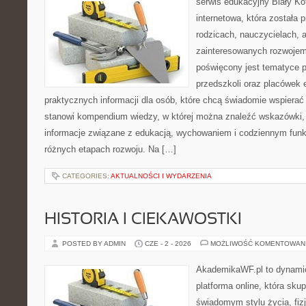
serwis edukacyjny Biały Ko
internetowa, która została
rodzicach, nauczycielach, 
zainteresowanych rozwojem
poświęcony jest tematyce 
przedszkoli oraz placówek 
praktycznych informacji dla osób, które chcą świadomie wspierać
stanowi kompendium wiedzy, w której można znaleźć wskazówki, 
informacje związane z edukacją, wychowaniem i codziennym fun
różnych etapach rozwoju. Na […]
CATEGORIES:
AKTUALNOŚCI I WYDARZENIA
HISTORIA I CIEKAWOSTKI
POSTED BY ADMIN
CZE - 2 - 2026
MOŻLIWOŚĆ KOMENTOWAN
AkademikaWF.pl to dynamic
platforma online, która skup
świadomym stylu życia, fizj