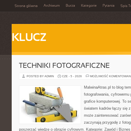
Archiwum
Burza
Kategorie
Pytania
Strona główna
Spis T
KLUCZ
TECHNIKI FOTOGRAFICZNE
POSTED BY ADMIN
CZE - 5 - 2026
MOŻLIWOŚĆ KOMENTOWAN
MalwinaAtras.pl to blog te
fotografowania, cyfrowemu 
grafice komputerowej. To se
światem kadrów łączy się z
może zainteresować zarówn
zaczynają przygodę z fotogra
poszerzać wiedzę o obrazie cyfrowym. Kategorie: Zawód i Biznes w