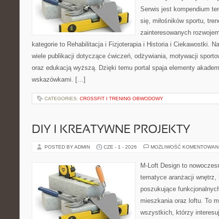
Serwis jest kompendium te
się, miłośników sportu, tre
zainteresowanych rozwoje
kategorie to Rehabilitacja i Fizjoterapia i Historia i Ciekawostki.
wiele publikacji dotyczące ćwiczeń, odżywiania, motywacji sportowe
oraz edukacją wyższą. Dzięki temu portal spaja elementy akadem
wskazówkami. […]
CATEGORIES:
CROSSFIT I TRENING OBWODOWY
DIY I KREATYWNE PROJEKTY
POSTED BY ADMIN
CZE - 1 - 2026
MOŻLIWOŚĆ KOMENTOWAN
M-Loft Design to nowoczes
tematyce aranżacji wnętrz, 
poszukujące funkcjonalnyc
mieszkania oraz loftu. To m
wszystkich, którzy interes