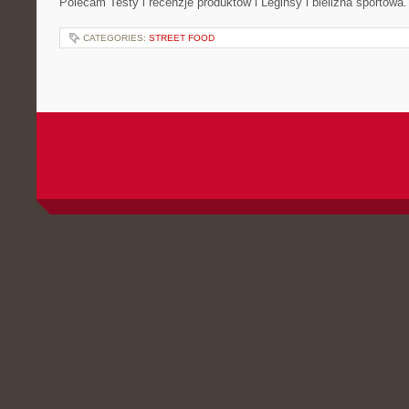
Polecam Testy i recenzje produktów i Leginsy i bielizna sportowa
CATEGORIES:
STREET FOOD