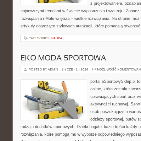
z projektowaniem, ozdabian
najnowszymi trendami w świecie wyposażenia i wystroju. Zobacz 
rozwiązania i Małe wnętrza – wielkie rozwiązania. Na stronie mo
artykuły dotyczące stylowych aranżacji, które pomagają stworzyć
CATEGORIES:
NAUKA
EKO MODA SPORTOWA
POSTED BY ADMIN
CZE - 1 - 2026
MOŻLIWOŚĆ KOMENTOWAN
portal eSportowySklep.pl t
online, która została stwo
uprawiających sport oraz w
aktywności ruchowej. Serwis
osób poszukujących wartoś
odzieży sportowej, butów s
rodzaju dodatków sportowych. Dzięki bogatej bazie treści każdy
rozwiązania, które pomogą mu w wyborze odpowiedniego wyposaże