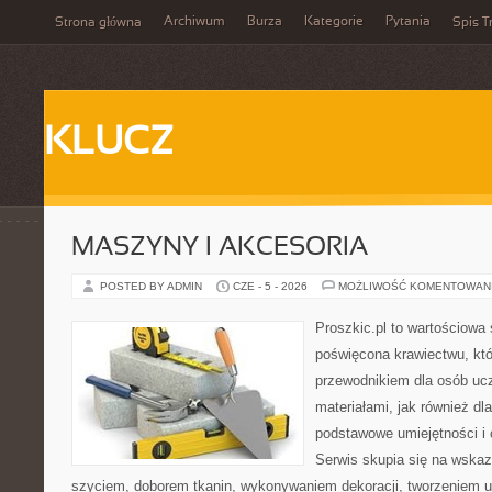
Archiwum
Burza
Kategorie
Pytania
Strona główna
Spis T
KLUCZ
MASZYNY I AKCESORIA
POSTED BY ADMIN
CZE - 5 - 2026
MOŻLIWOŚĆ KOMENTOWAN
Proszkic.pl to wartościowa 
poświęcona krawiectwu, któ
przewodnikiem dla osób uc
materiałami, jak również dla
podstawowe umiejętności i 
Serwis skupia się na wska
szyciem, doborem tkanin, wykonywaniem dekoracji, tworzeniem 