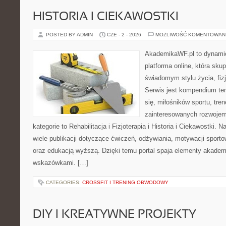
HISTORIA I CIEKAWOSTKI
POSTED BY ADMIN
CZE - 2 - 2026
MOŻLIWOŚĆ KOMENTOWAN
AkademikaWF.pl to dynamic
platforma online, która skup
świadomym stylu życia, fizj
Serwis jest kompendium te
się, miłośników sportu, tre
zainteresowanych rozwoje
kategorie to Rehabilitacja i Fizjoterapia i Historia i Ciekawostki.
wiele publikacji dotyczące ćwiczeń, odżywiania, motywacji sportowe
oraz edukacją wyższą. Dzięki temu portal spaja elementy akadem
wskazówkami. […]
CATEGORIES:
CROSSFIT I TRENING OBWODOWY
DIY I KREATYWNE PROJEKTY