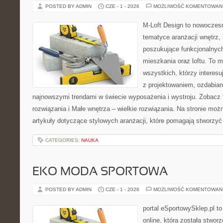
POSTED BY ADMIN
CZE - 1 - 2026
MOŻLIWOŚĆ KOMENTOWAN
M-Loft Design to nowoczes
tematyce aranżacji wnętrz, 
poszukujące funkcjonalnyc
mieszkania oraz loftu. To m
wszystkich, którzy interes
z projektowaniem, ozdabian
najnowszymi trendami w świecie wyposażenia i wystroju. Zobacz 
rozwiązania i Małe wnętrza – wielkie rozwiązania. Na stronie mo
artykuły dotyczące stylowych aranżacji, które pomagają stworzyć
CATEGORIES:
NAUKA
EKO MODA SPORTOWA
POSTED BY ADMIN
CZE - 1 - 2026
MOŻLIWOŚĆ KOMENTOWAN
portal eSportowySklep.pl t
online, która została stwo