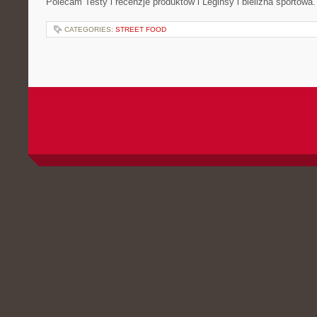
Polecam Testy i recenzje produktów i Leginsy i bielizna sportowa
CATEGORIES:
STREET FOOD