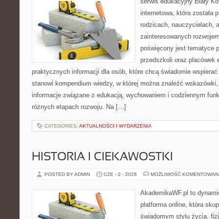
serwis edukacyjny Biały Ko
internetowa, która została
rodzicach, nauczycielach, 
zainteresowanych rozwojem
poświęcony jest tematyce 
przedszkoli oraz placówek 
praktycznych informacji dla osób, które chcą świadomie wspierać
stanowi kompendium wiedzy, w której można znaleźć wskazówki, 
informacje związane z edukacją, wychowaniem i codziennym fun
różnych etapach rozwoju. Na […]
CATEGORIES:
AKTUALNOŚCI I WYDARZENIA
HISTORIA I CIEKAWOSTKI
POSTED BY ADMIN
CZE - 2 - 2026
MOŻLIWOŚĆ KOMENTOWAN
AkademikaWF.pl to dynamic
platforma online, która skup
świadomym stylu życia, fizj