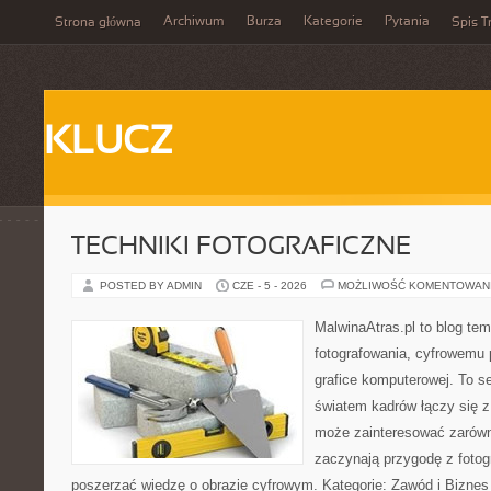
Archiwum
Burza
Kategorie
Pytania
Strona główna
Spis T
KLUCZ
TECHNIKI FOTOGRAFICZNE
POSTED BY ADMIN
CZE - 5 - 2026
MOŻLIWOŚĆ KOMENTOWAN
MalwinaAtras.pl to blog te
fotografowania, cyfrowemu 
grafice komputerowej. To se
światem kadrów łączy się z
może zainteresować zarówn
zaczynają przygodę z fotogra
poszerzać wiedzę o obrazie cyfrowym. Kategorie: Zawód i Biznes w