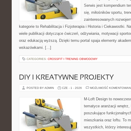
Serwis jest kompendium te
się, miłośników sportu, tre
zainteresowanych rozwoje
kategorie to Rehabilitacja i Fizjoterapia i Historia i Ciekawostki.
wiele publikacji dotyczące ćwiczeń, odżywiania, motywacji sportowe
oraz edukacją wyższą. Dzięki temu portal spaja elementy akadem
wskazówkami. […]
CATEGORIES:
CROSSFIT I TRENING OBWODOWY
DIY I KREATYWNE PROJEKTY
POSTED BY ADMIN
CZE - 1 - 2026
MOŻLIWOŚĆ KOMENTOWAN
M-Loft Design to nowoczes
tematyce aranżacji wnętrz, 
poszukujące funkcjonalnyc
mieszkania oraz loftu. To m
wszystkich, którzy interes