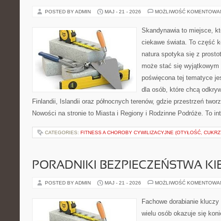
POSTED BY ADMIN
MAJ - 21 - 2026
MOŻLIWOŚĆ KOMENTOWA
Skandynawia to miejsce, kt
ciekawe świata. To część k
natura spotyka się z prost
może stać się wyjątkowym
poświęcona tej tematyce j
dla osób, które chcą odkryw
Finlandii, Islandii oraz północnych terenów, gdzie przestrzeń twor
Nowości na stronie to Miasta i Regiony i Rodzinne Podróże. To i
CATEGORIES:
FITNESS A CHOROBY CYWILIZACYJNE (OTYŁOŚĆ, CUKRZ
PORADNIKI BEZPIECZEŃSTWA K
POSTED BY ADMIN
MAJ - 21 - 2026
MOŻLIWOŚĆ KOMENTOWA
Fachowe dorabianie kluczy t
wielu osób okazuje się kon