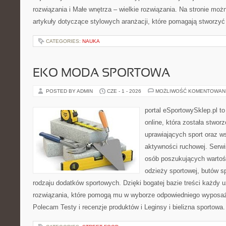
rozwiązania i Małe wnętrza – wielkie rozwiązania. Na stronie mo
artykuły dotyczące stylowych aranżacji, które pomagają stworzyć
CATEGORIES:
NAUKA
EKO MODA SPORTOWA
POSTED BY ADMIN
CZE - 1 - 2026
MOŻLIWOŚĆ KOMENTOWAN
portal eSportowySklep.pl t
online, która została stwo
uprawiających sport oraz w
aktywności ruchowej. Serwis
osób poszukujących wartoś
odzieży sportowej, butów s
rodzaju dodatków sportowych. Dzięki bogatej bazie treści każdy
rozwiązania, które pomogą mu w wyborze odpowiedniego wyposaże
Polecam Testy i recenzje produktów i Leginsy i bielizna sportowa