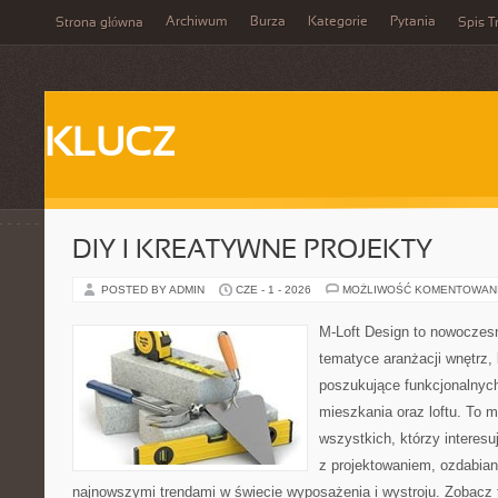
Archiwum
Burza
Kategorie
Pytania
Strona główna
Spis T
KLUCZ
DIY I KREATYWNE PROJEKTY
POSTED BY ADMIN
CZE - 1 - 2026
MOŻLIWOŚĆ KOMENTOWAN
M-Loft Design to nowoczes
tematyce aranżacji wnętrz, 
poszukujące funkcjonalnyc
mieszkania oraz loftu. To m
wszystkich, którzy interes
z projektowaniem, ozdabian
najnowszymi trendami w świecie wyposażenia i wystroju. Zobacz 