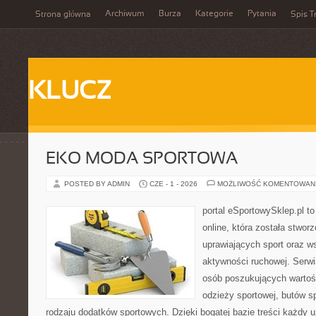
Archiwum
Burza
Kategorie
Pytania
Strona główna
Spis T
KLUCZ
EKO MODA SPORTOWA
POSTED BY ADMIN
CZE - 1 - 2026
MOŻLIWOŚĆ KOMENTOWAN
portal eSportowySklep.pl t
online, która została stwo
uprawiających sport oraz w
aktywności ruchowej. Serwis
osób poszukujących wartoś
odzieży sportowej, butów s
rodzaju dodatków sportowych. Dzięki bogatej bazie treści każdy