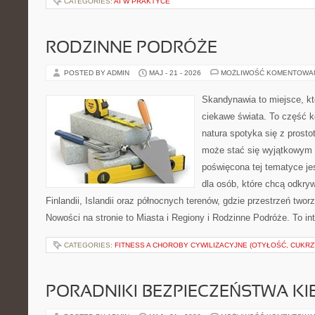
CATEGORIES:
AI W PRAKTYCE
RODZINNE PODRÓŻE
POSTED BY ADMIN
MAJ - 21 - 2026
MOŻLIWOŚĆ KOMENTOWA
Skandynawia to miejsce, kt
ciekawe świata. To część k
natura spotyka się z prost
może stać się wyjątkowym
poświęcona tej tematyce j
dla osób, które chcą odkryw
Finlandii, Islandii oraz północnych terenów, gdzie przestrzeń twor
Nowości na stronie to Miasta i Regiony i Rodzinne Podróże. To i
CATEGORIES:
FITNESS A CHOROBY CYWILIZACYJNE (OTYŁOŚĆ, CUKRZ
PORADNIKI BEZPIECZEŃSTWA K