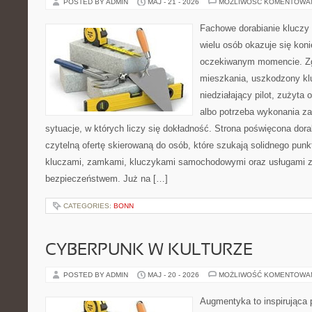
POSTED BY ADMIN
MAJ - 21 - 2026
MOŻLIWOŚĆ KOMENTOWA
Fachowe dorabianie kluczy t
wielu osób okazuje się kon
oczekiwanym momencie. Zg
mieszkania, uszkodzony k
niedziałający pilot, zużyt
albo potrzeba wykonania z
sytuacje, w których liczy się dokładność. Strona poświęcona dora
czytelną ofertę skierowaną do osób, które szukają solidnego pun
kluczami, zamkami, kluczykami samochodowymi oraz usługami 
bezpieczeństwem. Już na […]
CATEGORIES:
BONN
CYBERPUNK W KULTURZE
POSTED BY ADMIN
MAJ - 20 - 2026
MOŻLIWOŚĆ KOMENTOWA
Augmentyka to inspirująca p