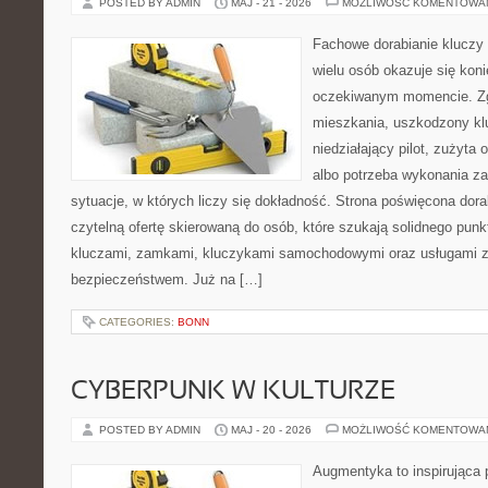
POSTED BY ADMIN
MAJ - 21 - 2026
MOŻLIWOŚĆ KOMENTOWA
Fachowe dorabianie kluczy t
wielu osób okazuje się kon
oczekiwanym momencie. Zg
mieszkania, uszkodzony k
niedziałający pilot, zużyt
albo potrzeba wykonania z
sytuacje, w których liczy się dokładność. Strona poświęcona dora
czytelną ofertę skierowaną do osób, które szukają solidnego pun
kluczami, zamkami, kluczykami samochodowymi oraz usługami 
bezpieczeństwem. Już na […]
CATEGORIES:
BONN
CYBERPUNK W KULTURZE
POSTED BY ADMIN
MAJ - 20 - 2026
MOŻLIWOŚĆ KOMENTOWA
Augmentyka to inspirująca p