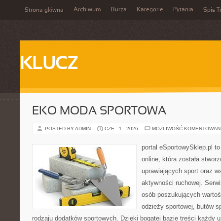
Archiwum
Burza
Kategorie
Pytania
Strona główna
Spis T
KLUCZ
EKO MODA SPORTOWA
POSTED BY ADMIN
CZE - 1 - 2026
MOŻLIWOŚĆ KOMENTOWAN
portal eSportowySklep.pl t
online, która została stwo
uprawiających sport oraz w
aktywności ruchowej. Serwis
osób poszukujących wartoś
odzieży sportowej, butów s
rodzaju dodatków sportowych. Dzięki bogatej bazie treści każdy