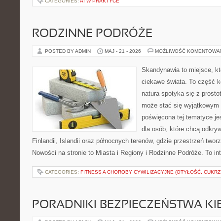
CATEGORIES:
AI W PRAKTYCE
RODZINNE PODRÓŻE
POSTED BY ADMIN
MAJ - 21 - 2026
MOŻLIWOŚĆ KOMENTOWA
Skandynawia to miejsce, kt
ciekawe świata. To część k
natura spotyka się z prost
może stać się wyjątkowym
poświęcona tej tematyce j
dla osób, które chcą odkryw
Finlandii, Islandii oraz północnych terenów, gdzie przestrzeń twor
Nowości na stronie to Miasta i Regiony i Rodzinne Podróże. To i
CATEGORIES:
FITNESS A CHOROBY CYWILIZACYJNE (OTYŁOŚĆ, CUKRZ
PORADNIKI BEZPIECZEŃSTWA K