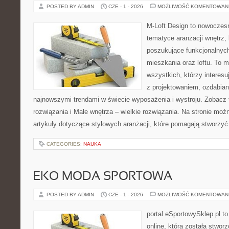
POSTED BY ADMIN
CZE - 1 - 2026
MOŻLIWOŚĆ KOMENTOWAN
M-Loft Design to nowoczes
tematyce aranżacji wnętrz, 
poszukujące funkcjonalnyc
mieszkania oraz loftu. To m
wszystkich, którzy interes
z projektowaniem, ozdabian
najnowszymi trendami w świecie wyposażenia i wystroju. Zobacz 
rozwiązania i Małe wnętrza – wielkie rozwiązania. Na stronie mo
artykuły dotyczące stylowych aranżacji, które pomagają stworzyć
CATEGORIES:
NAUKA
EKO MODA SPORTOWA
POSTED BY ADMIN
CZE - 1 - 2026
MOŻLIWOŚĆ KOMENTOWAN
portal eSportowySklep.pl t
online, która została stwo