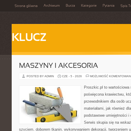
Archiwum
Burza
Kategorie
Pytania
Strona główna
Spis T
KLUCZ
MASZYNY I AKCESORIA
POSTED BY ADMIN
CZE - 5 - 2026
MOŻLIWOŚĆ KOMENTOWAN
Proszkic.pl to wartościowa 
poświęcona krawiectwu, któ
przewodnikiem dla osób uc
materiałami, jak również dla
podstawowe umiejętności i 
Serwis skupia się na wska
szyciem, doborem tkanin, wykonywaniem dekoracji, tworzeniem 