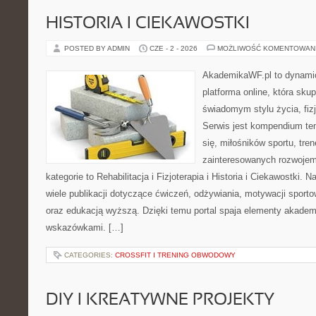
HISTORIA I CIEKAWOSTKI
POSTED BY ADMIN
CZE - 2 - 2026
MOŻLIWOŚĆ KOMENTOWAN
AkademikaWF.pl to dynamic
platforma online, która skup
świadomym stylu życia, fizj
Serwis jest kompendium te
się, miłośników sportu, tre
zainteresowanych rozwoje
kategorie to Rehabilitacja i Fizjoterapia i Historia i Ciekawostki.
wiele publikacji dotyczące ćwiczeń, odżywiania, motywacji sportowe
oraz edukacją wyższą. Dzięki temu portal spaja elementy akadem
wskazówkami. […]
CATEGORIES:
CROSSFIT I TRENING OBWODOWY
DIY I KREATYWNE PROJEKTY