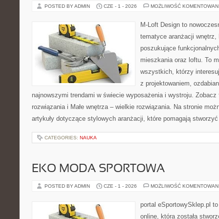
POSTED BY ADMIN
CZE - 1 - 2026
MOŻLIWOŚĆ KOMENTOWAN
M-Loft Design to nowoczes
tematyce aranżacji wnętrz, 
poszukujące funkcjonalnyc
mieszkania oraz loftu. To m
wszystkich, którzy interes
z projektowaniem, ozdabian
najnowszymi trendami w świecie wyposażenia i wystroju. Zobacz 
rozwiązania i Małe wnętrza – wielkie rozwiązania. Na stronie mo
artykuły dotyczące stylowych aranżacji, które pomagają stworzyć
CATEGORIES:
NAUKA
EKO MODA SPORTOWA
POSTED BY ADMIN
CZE - 1 - 2026
MOŻLIWOŚĆ KOMENTOWAN
portal eSportowySklep.pl t
online, która została stwo