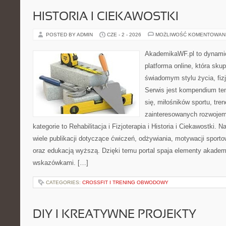
HISTORIA I CIEKAWOSTKI
POSTED BY ADMIN
CZE - 2 - 2026
MOŻLIWOŚĆ KOMENTOWAN
AkademikaWF.pl to dynamic
platforma online, która skup
świadomym stylu życia, fizj
Serwis jest kompendium te
się, miłośników sportu, tre
zainteresowanych rozwoje
kategorie to Rehabilitacja i Fizjoterapia i Historia i Ciekawostki.
wiele publikacji dotyczące ćwiczeń, odżywiania, motywacji sportowe
oraz edukacją wyższą. Dzięki temu portal spaja elementy akadem
wskazówkami. […]
CATEGORIES:
CROSSFIT I TRENING OBWODOWY
DIY I KREATYWNE PROJEKTY