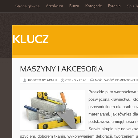
Archiwum
Burza
Kategorie
Pytania
Strona główna
Spis T
KLUCZ
MASZYNY I AKCESORIA
POSTED BY ADMIN
CZE - 5 - 2026
MOŻLIWOŚĆ KOMENTOWAN
Proszkic.pl to wartościowa 
poświęcona krawiectwu, któ
przewodnikiem dla osób uc
materiałami, jak również dla
podstawowe umiejętności i 
Serwis skupia się na wska
szyciem, doborem tkanin, wykonywaniem dekoracji, tworzeniem 